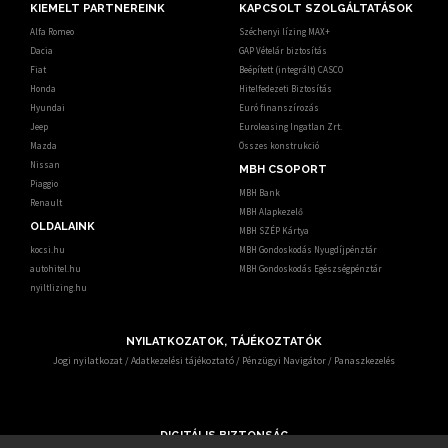
KIEMELT PARTNEREINK
KAPCSOLT SZOLGÁLTATÁSOK
Alfa Romeo
Széchenyi lízing MAX+
Dacia
GAP Vételár biztosítás
Fiat
Beépített (integrált) CASCO
Honda
Hitelfedezeti Biztosítás
Hyundai
Euró finanszírozás
Jeep
Euroleasing Ingatlan Zrt.
Mazda
Összes konstrukció
Nissan
MBH CSOPORT
Piaggio
MBH Bank
Renault
MBH Alapkezelő
OLDALAINK
MBH SZÉP Kártya
kocsi.hu
MBH Gondoskodás Nyugdíjpénztár
autohitel.hu
MBH Gondoskodás Egészségpénztár
nyiltlizing.hu
NYILATKOZATOK, TÁJÉKOZTATÓK
Jogi nyilatkozat
/
Adatkezelési tájékoztató
/
Pénzügyi Navigátor
/
Panaszkezelés
DIGITÁLIS BIZTONSÁG