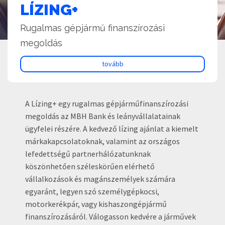
LÍZING+
Rugalmas gépjármű finanszírozási
megoldás
tovább
A Lízing+ egy rugalmas gépjárműfinanszírozási
megoldás az MBH Bank és leányvállalatainak
ügyfelei részére. A kedvező lízing ajánlat a kiemelt
márkakapcsolatoknak, valamint az országos
lefedettségű partnerhálózatunknak
köszönhetően széleskörűen elérhető
vállalkozások és magánszemélyek számára
egyaránt, legyen szó személygépkocsi,
motorkerékpár, vagy kishaszongépjármű
finanszírozásáról. Válogasson kedvére a járművek