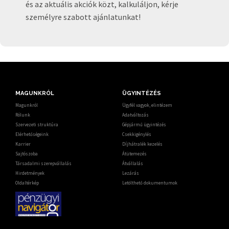
és az aktuális akciók közt, kalkuláljon, kérje
személyre szabott ajánlatunkat!
MAGUNKRÓL
ÜGYINTÉZÉS
Magunkról
Ügyfél vagyok, elintézem
Rólunk
Adatváltozás
Szervezeti struktúra
Gépjármű ügyintézés
Elérhetőségeink
Csekkigénylés
Karrier
Díjhátralék kezelés
Sajtószoba
Átütemezés
Társadalmi szerepvállalás
Átvállalás
Hirdetmények
Lezárás
Oldaltérkép
Letölthető dokumentumok