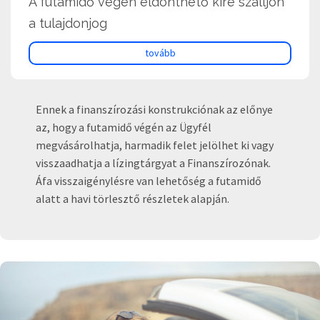
A futamidő végén eldönthető kire szálljon
a tulajdonjog
tovább
Ennek a finanszírozási konstrukciónak az előnye
az, hogy a futamidő végén az Ügyfél
megvásárolhatja, harmadik felet jelölhet ki vagy
visszaadhatja a lízingtárgyat a Finanszírozónak.
Áfa visszaigénylésre van lehetőség a futamidő
alatt a havi törlesztő részletek alapján.