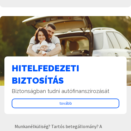
HITELFEDEZETI
BIZTOSÍTÁS
Biztonságban tudni autófinanszírozását
tovább
Munkanélküliség? Tartós betegállomány? A