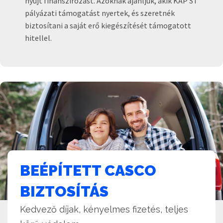
nyújt finanszírozást. Azoknak ajánljuk, akik KAP ST
pályázati támogatást nyertek, és szeretnék
biztosítani a saját erő kiegészítését támogatott
hitellel.
BEÉPÍTETT CASCO
BIZTOSÍTÁS
Kedvező díjak, kényelmes fizetés, teljes