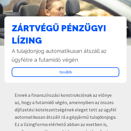
ZÁRTVÉGŰ PÉNZÜGYI
LÍZING
A tulajdonjog automatikusan átszáll az
ügyfélre a futamidő végén
tovább
Ennek a finanszírozási konstrukciónak az előnye
az, hogy a futamidő végén, amennyiben az összes
díjfizetési kötelezettségének eleget tett az ügyfél
automatikusan átszáll rá a gépjármű tulajdonjoga.
Ez a lízingforma elérhető abban az esetben is,