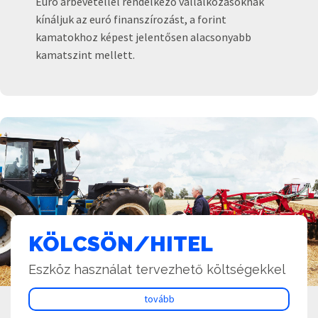
Euró árbevétellel rendelkező vállalkozásoknak
kínáljuk az euró finanszírozást, a forint
kamatokhoz képest jelentősen alacsonyabb
kamatszint mellett.
KÖLCSÖN/HITEL
Eszköz használat tervezhető költségekkel
tovább