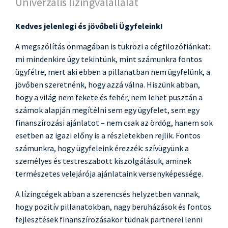
Univerzális lízingválallalat
Kedves jelenlegi és jövőbeli Ügyfeleink!
A megszólítás önmagában is tükrözi a cégfilozófiánkat:
mi mindenkire úgy tekintünk, mint számunkra fontos
ügyfélre, mert aki ebben a pillanatban nem ügyfelünk, a
jövőben szeretnénk, hogy azzá válna. Hiszünk abban,
hogy a világ nem fekete és fehér, nem lehet pusztán a
számok alapján megítélni sem egy ügyfelet, sem egy
finanszírozási ajánlatot – nem csak az ördög, hanem sok
esetben az igazi előny is a részletekben rejlik. Fontos
számunkra, hogy ügyfeleink érezzék: szívügyünk a
személyes és testreszabott kiszolgálásuk, aminek
természetes velejárója ajánlataink versenyképessége.
A lízingcégek abban a szerencsés helyzetben vannak,
hogy pozitív pillanatokban, nagy beruházások és fontos
fejlesztések finanszírozásakor tudnak partnerei lenni