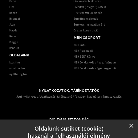
Dacia
GAP Vételár biztosítás
Fiat
Beépített (integrált) CASCO
Honda
Hitelfedezeti Biztosítás
Hyundai
Euró finanszírozás
Jeep
Euroleasing Ingatlan Zrt.
Mazda
Összes konstrukció
Nissan
MBH CSOPORT
Piaggio
MBH Bank
Renault
MBH Alapkezelő
OLDALAINK
MBH SZÉP Kártya
kocsi.hu
MBH Gondoskodás Nyugdíjpénztár
autohitel.hu
MBH Gondoskodás Egészségpénztár
nyiltlizing.hu
NYILATKOZATOK, TÁJÉKOZTATÓK
Jogi nyilatkozat
/
Adatkezelési tájékoztató
/
Pénzügyi Navigátor
/
Panaszkezelés
DIGITÁLIS BIZTONSÁG
×
Ismerje meg, hogy mit tehet digitális biztonsága érdekében.
Oldalunk sütiket (cookie)
Az egyre gyakrabban előforduló online csalások miatt – KiberPajzs néven - oktatási
használ a felhasználói élmény
programot indított több hatóság és szervezet.