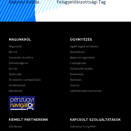
Bakonyi András
Felügyelőbizottsági Tag
MAGUNKRÓL
ÜGYINTÉZÉS
Magunkról
Ügyfél vagyok, elintézem
Rólunk
Adatváltozás
Szervezeti struktúra
Gépjármű ügyintézés
Elérhetőségeink
Csekkigénylés
Karrier
Díjhátralék kezelés
Sajtószoba
Átütemezés
Társadalmi szerepvállalás
Átvállalás
Hirdetmények
Lezárás
Oldaltérkép
Letölthető dokumentumok
KIEMELT PARTNEREINK
KAPCSOLT SZOLGÁLTATÁSOK
Alfa Romeo
Széchenyi lízing MAX+