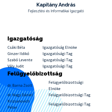
Kapitány András
Fejlesztési és Informatikai Igazgató
Igazgatóság
Csáki Béla
Igazgatóság Elnöke
Ginzer Ildikó
Igazgatósági Tag
Szabó Levente
Igazgatósági Tag
Vály Judit
Igazgatósági Tag
Felügyelőbizottság
Felügyelőbizottsági
dr. Barna Zsolt
Elnöke
dr. Nagy Dániel
Felügyelőbizottsági Tag
Krizsanovich
Felügyelőbizottsági Tag
Péter