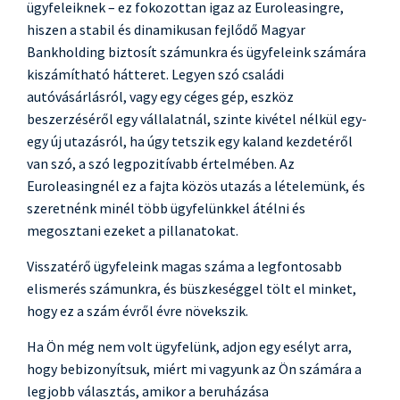
ügyfeleiknek – ez fokozottan igaz az Euroleasingre,
hiszen a stabil és dinamikusan fejlődő Magyar
Bankholding biztosít számunkra és ügyfeleink számára
kiszámítható hátteret. Legyen szó családi
autóvásárlásról, vagy egy céges gép, eszköz
beszerzéséről egy vállalatnál, szinte kivétel nélkül egy-
egy új utazásról, ha úgy tetszik egy kaland kezdetéről
van szó, a szó legpozitívabb értelmében. Az
Euroleasingnél ez a fajta közös utazás a lételemünk, és
szeretnénk minél több ügyfelünkkel átélni és
megosztani ezeket a pillanatokat.
Visszatérő ügyfeleink magas száma a legfontosabb
elismerés számunkra, és büszkeséggel tölt el minket,
hogy ez a szám évről évre növekszik.
Ha Ön még nem volt ügyfelünk, adjon egy esélyt arra,
hogy bebizonyítsuk, miért mi vagyunk az Ön számára a
legjobb választás, amikor a beruházása