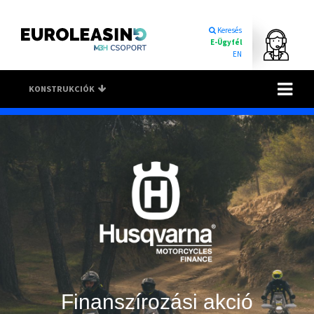
Keresés
E-Ügyfél
EN
Toggle na
KONSTRUKCIÓK
Finanszírozási akció