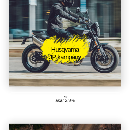
Husqvarna
JP kampány
THM
akár 2,9%