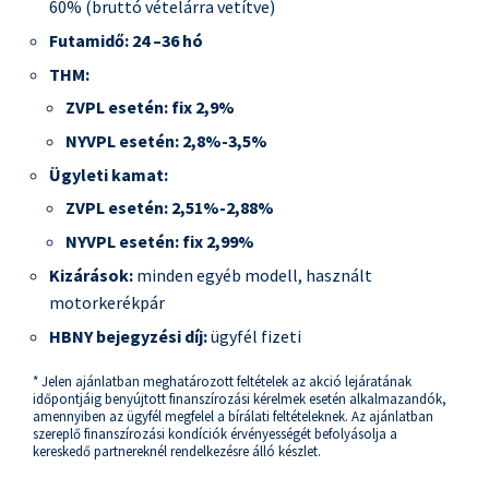
60% (bruttó vételárra vetítve)
Futamidő:
24 –36 hó
THM:
ZVPL esetén: fix 2,9%
NYVPL esetén:
2,8%-3,5%
Ügyleti kamat:
ZVPL esetén:
2,51%-2,88%
NYVPL esetén: fix 2,99%
Kizárások:
minden egyéb modell, használt
motorkerékpár
HBNY bejegyzési díj:
ügyfél fizeti
* Jelen ajánlatban meghatározott feltételek az akció lejáratának
időpontjáig benyújtott finanszírozási kérelmek esetén alkalmazandók,
amennyiben az ügyfél megfelel a bírálati feltételeknek. Az ajánlatban
szereplő finanszírozási kondíciók érvényességét befolyásolja a
kereskedő partnereknél rendelkezésre álló készlet.