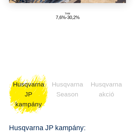
THM
7,6%-30,2%
Husqvarna
Husqvarna
Husqvarna
JP
Season
akció
kampány
Husqvarna JP kampány: