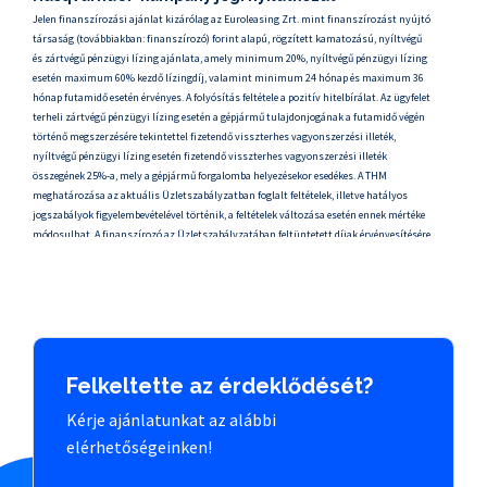
Jelen finanszírozási ajánlat kizárólag az Euroleasing Zrt. mint finanszírozást nyújtó
társaság (továbbiakban: finanszírozó) forint alapú, rögzített kamatozású, nyíltvégű
és zártvégű pénzügyi lízing ajánlata, amely minimum 20%, nyíltvégű pénzügyi lízing
esetén maximum 60% kezdő lízingdíj, valamint minimum 24 hónap és maximum 36
hónap futamidő esetén érvényes. A folyósítás feltétele a pozitív hitelbírálat. Az ügyfelet
terheli zártvégű pénzügyi lízing esetén a gépjármű tulajdonjogának a futamidő végén
történő megszerzésére tekintettel fizetendő visszterhes vagyonszerzési illeték,
nyíltvégű pénzügyi lízing esetén fizetendő visszterhes vagyonszerzési illeték
összegének 25%-a, mely a gépjármű forgalomba helyezésekor esedékes. A THM
meghatározása az aktuális Üzletszabályzatban foglalt feltételek, illetve hatályos
jogszabályok figyelembevételével történik, a feltételek változása esetén ennek mértéke
módosulhat. A finanszírozó az Üzletszabályzatában feltüntetett díjak érvényesítésére
jogosult, továbbá a finanszírozással kapcsolatos, harmadik személy részére fizetendő
költségeket (pl. hitelbiztosítéki nyilvántartásba vételi díj: 7.000 Ft) jogosult az ügyfélre
tovább hárítani.
THM Zártvégű pénzügyi lízing: FIX 2,9%, THM Nyíltvégű pénzügyi lízing
esetén: 2,8%-3,5%.
A THM nem tükrözi a finanszírozás kamatkockázatát és nem
tartalmazza a casco biztosítás díját. Az akció minden új Husqvarna Svartpilen 401 MY
26,
Svartpilen 125 MY 26, Vitpilen 125 MY26, Vitpilen 401 MY26, modellre érvényes. A
Felkeltette az érdeklődését?
finanszírozott összeg minimális mértéke 800.000 Ft. A tájékoztatás nem teljeskörű és
nem minősül szerződéses ajánlatnak, továbbá a finanszírozó fenntartja a
Kérje ajánlatunkat az alábbi
finanszírozási kondíciók változtatásának, valamint az akció visszavonásának jogát.
elérhetőségeinken!
Az akció 2026.06.04.-2026.09.30. időtartam alatt érhető el. Jelen ajánlatban
meghatározott feltételek lejárat időpontjáig benyújtott finanszírozási kérelmek esetén