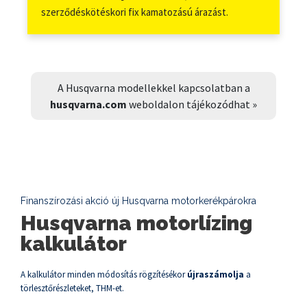
szerződéskötéskori fix kamatozású árazást.
A Husqvarna modellekkel kapcsolatban a
husqvarna.com
weboldalon tájékozódhat »
Finanszírozási akció új Husqvarna motorkerékpárokra
Husqvarna motorlízing
kalkulátor
A kalkulátor minden módosítás rögzítésékor
újraszámolja
a
törlesztőrészleteket, THM-et.