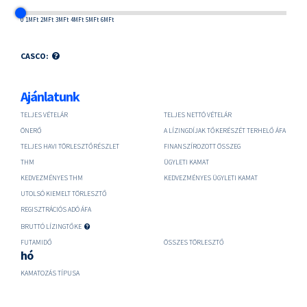
0
1MFt
2MFt
3MFt
4MFt
5MFt
6MFt
CASCO:
Ajánlatunk
TELJES VÉTELÁR
TELJES NETTÓ VÉTELÁR
ÖNERŐ
A LÍZINGDÍJAK TŐKERÉSZÉT TERHELŐ ÁFA
TELJES HAVI TÖRLESZTŐRÉSZLET
FINANSZÍROZOTT ÖSSZEG
THM
ÜGYLETI KAMAT
KEDVEZMÉNYES THM
KEDVEZMÉNYES ÜGYLETI KAMAT
UTOLSÓ KIEMELT TÖRLESZTŐ
REGISZTRÁCIÓS ADÓ ÁFA
BRUTTÓ LÍZINGTŐKE
FUTAMIDŐ
ÖSSZES TÖRLESZTŐ
hó
KAMATOZÁS TÍPUSA