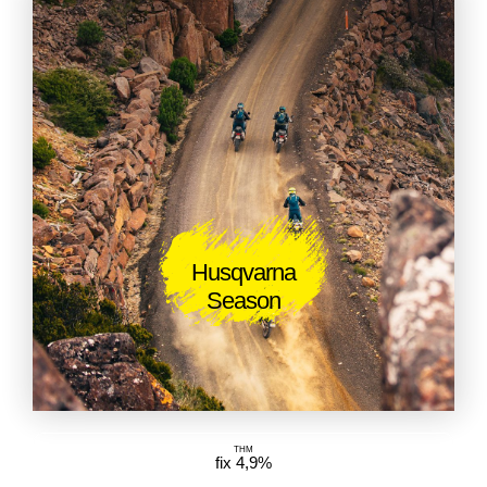
Husqvarna
Season
THM
fix 4,9%