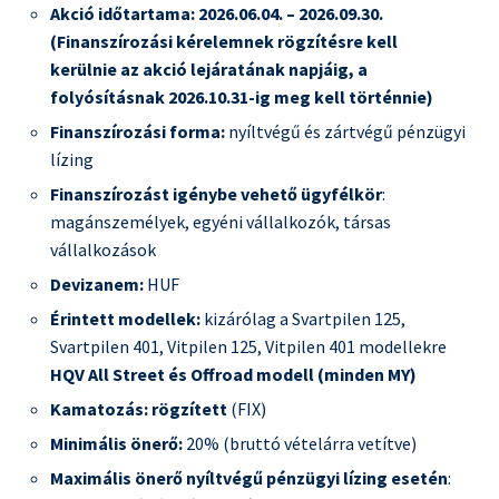
Akció időtartama: 2026.06.04. – 2026.09.30.
(Finanszírozási kérelemnek rögzítésre kell
kerülnie az akció lejáratának napjáig, a
folyósításnak 2026.10.31-ig meg kell történnie)
Finanszírozási forma:
nyíltvégű és zártvégű pénzügyi
lízing
Finanszírozást igénybe vehető ügyfélkör
:
magánszemélyek, egyéni vállalkozók, társas
vállalkozások
Devizanem:
HUF
Érintett modellek:
kizárólag a Svartpilen 125,
Svartpilen 401, Vitpilen 125, Vitpilen 401 modellekre
HQV
All Street és Offroad modell (minden MY)
Kamatozás: rögzített
(FIX)
Minimális önerő:
20% (bruttó vételárra vetítve)
Maximális önerő nyíltvégű pénzügyi lízing esetén
: