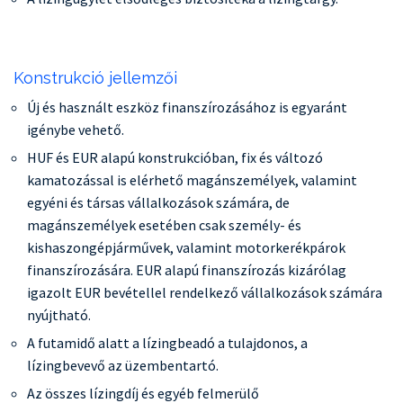
Konstrukció jellemzői
Új és használt eszköz finanszírozásához is egyaránt
igénybe vehető.
HUF és EUR alapú konstrukcióban, fix és változó
kamatozással is elérhető magánszemélyek, valamint
egyéni és társas vállalkozások számára, de
magánszemélyek esetében csak személy- és
kishaszongépjárművek, valamint motorkerékpárok
finanszírozására. EUR alapú finanszírozás kizárólag
igazolt EUR bevétellel rendelkező vállalkozások számára
nyújtható.
A futamidő alatt a lízingbeadó a tulajdonos, a
lízingbevevő az üzembentartó.
Az összes lízingdíj és egyéb felmerülő