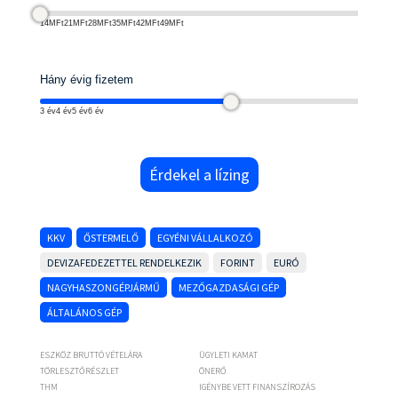
14MFt
21MFt
28MFt
35MFt
42MFt
49MFt
Hány évig fizetem
3 év
4 év
5 év
6 év
Érdekel a lízing
KKV
ŐSTERMELŐ
EGYÉNI VÁLLALKOZÓ
DEVIZAFEDEZETTEL RENDELKEZIK
FORINT
EURÓ
NAGYHASZONGÉPJÁRMŰ
MEZŐGAZDASÁGI GÉP
ÁLTALÁNOS GÉP
ESZKÖZ BRUTTÓ VÉTELÁRA
ÜGYLETI KAMAT
TÖRLESZTŐRÉSZLET
ÖNERŐ
THM
IGÉNYBE VETT FINANSZÍROZÁS