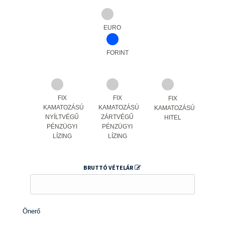
EURO
FORINT
FIX
FIX
FIX
KAMATOZÁSÚ
KAMATOZÁSÚ
KAMATOZÁSÚ
NYÍLTVÉGŰ
ZÁRTVÉGŰ
HITEL
PÉNZÜGYI
PÉNZÜGYI
LÍZING
LÍZING
BRUTTÓ VÉTELÁR
Önerő