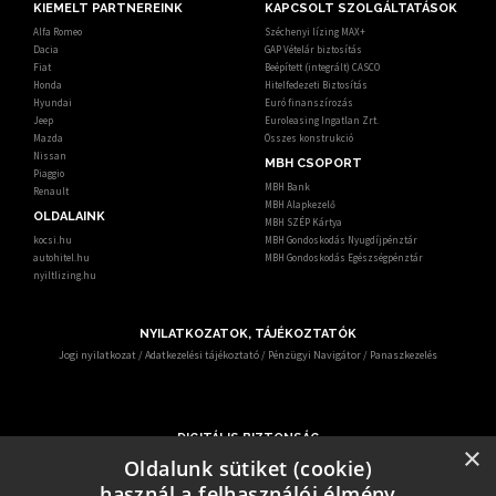
KIEMELT PARTNEREINK
KAPCSOLT SZOLGÁLTATÁSOK
Alfa Romeo
Széchenyi lízing MAX+
Dacia
GAP Vételár biztosítás
Fiat
Beépített (integrált) CASCO
Honda
Hitelfedezeti Biztosítás
Hyundai
Euró finanszírozás
Jeep
Euroleasing Ingatlan Zrt.
Mazda
Összes konstrukció
Nissan
MBH CSOPORT
Piaggio
MBH Bank
Renault
MBH Alapkezelő
OLDALAINK
MBH SZÉP Kártya
kocsi.hu
MBH Gondoskodás Nyugdíjpénztár
autohitel.hu
MBH Gondoskodás Egészségpénztár
nyiltlizing.hu
NYILATKOZATOK, TÁJÉKOZTATÓK
Jogi nyilatkozat
/
Adatkezelési tájékoztató
/
Pénzügyi Navigátor
/
Panaszkezelés
DIGITÁLIS BIZTONSÁG
×
Ismerje meg, hogy mit tehet digitális biztonsága érdekében.
Oldalunk sütiket (cookie)
Az egyre gyakrabban előforduló online csalások miatt – KiberPajzs néven - oktatási
használ a felhasználói élmény
programot indított több hatóság és szervezet.