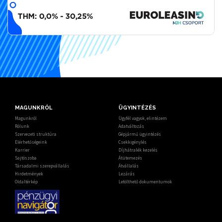
MAGUNKRÓL
ÜGYINTÉZÉS
Magunkról
Ügyfél vagyok, elintézem
Rólunk
Adatváltozás
Szervezeti struktúra
Gépjármű ügyintézés
Elérhetőségeink
Csekkigénylés
Karrier
Díjhátralék kezelés
Sajtószoba
Átütemezés
Társadalmi szerepvállalás
Átvállalás
Hirdetmények
Lezárás
Oldaltérkép
Letölthető dokumentumok