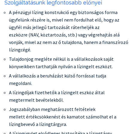
Szolgáltatásunk legfontosabb előnyei
A pénzügyi lízing konstrukció egy biztonságos forma
ügyfelünk részére is, mivel nem fordulhat elő, hogy az
ügyfél más jellegű tartozását ráterheljék az
eszközre (NAV, köztartozás, stb.) vagy végrehajtás alá
vonják, mivel az nem az ő tulajdona, hanem a finanszírozó
lízingcégé.
Tulajdonjog megléte nélkül is a vállalkozások saját
könyveikben tarthatják nyilván a lízingelt eszközt.
A vállalkozás a beruházást külső forrással tudja
megoldani.
A lízingdíjak fizethetők a lízingelt eszköz által
megtermelt bevételekből.
Jogszabályban meghatározott feltételek
mellett értékcsökkenést és kamatot számolhat el a
lízingbevevő a lízingtárgyra.
A lízingügylet elsődleges biztosítéka a lízingtárgy.