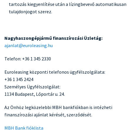
tartozás kiegyenlítése után a lízingbevevő automatikusan
tulajdonjogot szerez.
Nagyhaszongépjármű finanszírozási Üzletág:
ajanlat@euroleasing.hu
Telefon: +36 1 345 2330
Euroleasing központi telefonos ügyfélszolgálata:
+36 1 345 2424
Személyes Ügyfélszolgálat:
1134 Budapest, Lőportár u. 24.
Az Önhöz legközelebbi MBH bankfiókban is intézheti
finanszírozási ajánlat kérését, szerződését.
MBH Bank fióklista