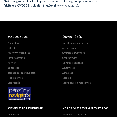
MAX+ lízingkonstrukcióhoz kapcsolódó kamat- és költségtámogatás részletes
feltételei a KAVOSZ Zrt. oldalán érhetőek el (www.kavosz.hu).
MAGUNKRÓL
ÜGYINTÉZÉS
Magunkról
Ügyfél vagyok, elintézem
Rólunk
Adatváltozás
Szervezeti struktúra
Gépjármű ügyintézés
Elérhetőségeink
Csekkigénylés
Karrier
Díjhátralék kezelés
Sajtószoba
Átütemezés
Társadalmi szerepvállalás
Átvállalás
Hirdetmények
Lezárás
Oldaltérkép
Letölthető dokumentumok
KIEMELT PARTNEREINK
KAPCSOLT SZOLGÁLTATÁSOK
Alfa Romeo
Széchenyi lízing MAX+