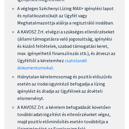
A végleges Széchenyi Lízing MAX+ igénylési lapot
és nyilatkozato(ka)t az Ügyfél vagy
Meghatalmazottja aláírja a regisztráló irodában.
A KAVOSZ Zrt. elvégzi a szükséges ellenőrzéseket
(állami támogatásra való jogosultság, igénylési
és kizáró feltételek, szabad támogatási keret,
max. igényelhető finanszírozás stb.), és átveszi az
Ügyféltől a kérelemhez
csatolandó
dokumentumokat
.
Hiánytalan kérelemcsomag és pozitív előszűrés
esetén az irodai ügyintéző befogadja a lízing
igénylést és átadja az Ügyfélnek az átvételi
elismervényt.
A KAVOSZ Zrt. a kérelem befogadását követően
további adatrögzítést és ellenőrzéseket végez,
majd pozitív előminősítés esetén továbbítja a
lízingigénylést az Euroleasing felé.