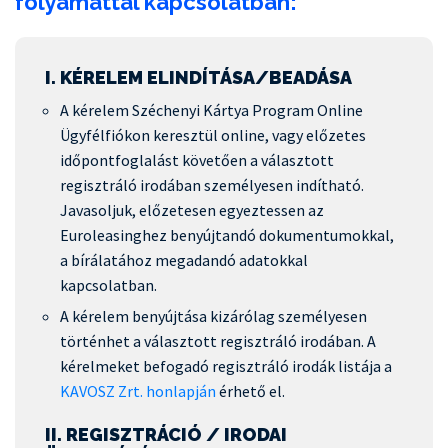
folyamattal kapcsolatban:
I. KÉRELEM ELINDÍTÁSA/BEADÁSA
A kérelem Széchenyi Kártya Program Online
Ügyfélfiókon keresztül online, vagy előzetes
időpontfoglalást követően a választott
regisztráló irodában személyesen indítható.
Javasoljuk, előzetesen egyeztessen az
Euroleasinghez benyújtandó dokumentumokkal,
a bírálatához megadandó adatokkal
kapcsolatban.
A kérelem benyújtása kizárólag személyesen
történhet a választott regisztráló irodában. A
kérelmeket befogadó regisztráló irodák listája a
KAVOSZ Zrt. honlapján
érhető el.
II. REGISZTRÁCIÓ / IRODAI