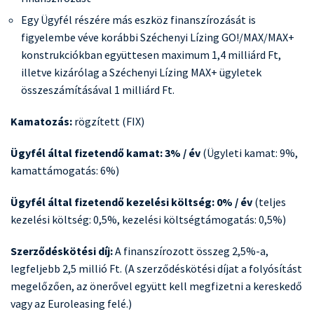
Egy Ügyfél részére más eszköz finanszírozását is
figyelembe véve korábbi Széchenyi Lízing GO!/MAX/MAX+
konstrukciókban együttesen maximum 1,4 milliárd Ft,
illetve kizárólag a Széchenyi Lízing MAX+ ügyletek
összeszámításával 1 milliárd Ft.
Kamatozás:
rögzített (FIX)
Ügyfél által fizetendő kamat: 3% / év
(Ügyleti kamat: 9%,
kamattámogatás: 6%)
Ügyfél által fizetendő kezelési költség: 0% / év
(teljes
kezelési költség: 0,5%, kezelési költségtámogatás: 0,5%)
Szerződéskötési díj:
A finanszírozott összeg 2,5%-a,
legfeljebb 2,5 millió Ft. (A szerződéskötési díjat a folyósítást
megelőzően, az önerővel együtt kell megfizetni a kereskedő
vagy az Euroleasing felé.)