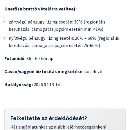
Önerő (a bruttó vételárra vetítve):
zártvégű pénzügyi lízing esetén: 30% (regionális
beruházási támogatás jogcím esetén min. 41%)
nyíltvégű pénzügyi lízing esetén: 20% – 60% (regionális
beruházási támogatás jogcím esetén 25-60%)
Futamidő:
36 – 60 hónap
Casco/vagyon biztosítás megkötése:
kötelező
Hatályosság:
2026.04.13-tól
Felkeltette az érdeklődését?
Kérje ajánlatunkat az alábbi elérhetőségeinken!