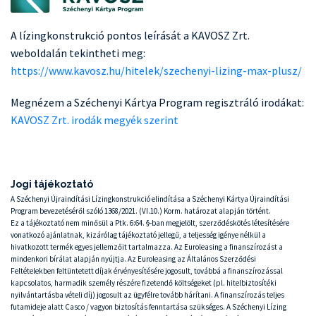
A lízingkonstrukció pontos leírását a KAVOSZ Zrt.
weboldalán tekintheti meg:
https://www.kavosz.hu/hitelek/szechenyi-lizing-max-plusz/
Megnézem a Széchenyi Kártya Program regisztráló irodákat:
KAVOSZ Zrt. irodák megyék szerint
Jogi tájékoztató
A Széchenyi Újraindítási Lízingkonstrukció elindítása a Széchenyi Kártya Újraindítási
Program bevezetéséről szóló 1368/2021. (VI.10.) Korm. határozat alapján történt.
Ez a tájékoztató nem minősül a Ptk. 6:64. §-ban megjelölt, szerződéskötés létesítésére
vonatkozó ajánlatnak, kizárólag tájékoztató jellegű, a teljesség igénye nélkül a
hivatkozott termék egyes jellemzőit tartalmazza. Az Euroleasing a finanszírozást a
mindenkori bírálat alapján nyújtja. Az Euroleasing az Általános Szerződési
Feltételekben feltüntetett díjak érvényesítésére jogosult, továbbá a finanszírozással
kapcsolatos, harmadik személy részére fizetendő költségeket (pl. hitelbiztosítéki
nyilvántartásba vételi díj) jogosult az ügyfélre tovább hárítani. A finanszírozás teljes
futamideje alatt Casco / vagyon biztosítás fenntartása szükséges. A Széchenyi Lízing