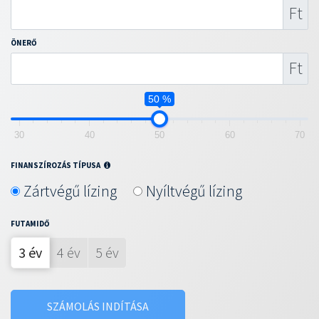
Ft
ÖNERŐ
Ft
50 %
30
40
50
60
70
FINANSZÍROZÁS TÍPUSA
Zártvégű lízing
Nyíltvégű lízing
FUTAMIDŐ
3 év
4 év
5 év