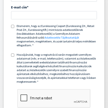
E-mail cím*
Elismerem, hogy az Euroleasing Csoport (Euroleasing Zrt., Retail
Prod Zrt., Euroleasing Kft.) mint közös adatkezelőknek
(továbbiakban: Adatkezelők) a Személyes Adataim
felhasználásáról szóló
Adatkezelési Tájékoztatóját
megismertem, megértettem, és azok tartalmát teljes mértékben
elfogadtam. *
Hozzájárulok, hogy a regisztráció során megadott személyes
adataimat (név, e-mail, telefonszám), valamint az Adatkezelők
által üzemeltetett weboldalakon található finanszírozási
kalkulátorok segítségével készített finanszírozási kalkulációk
adatait az Adatkezelők személyre szabott finanszírozási
ajánlataik elkészítéséhez, megküldéséhez hozzájárulásom
visszavonásáig kezeljék, és ajánlataikkal telefonon vagy írásban
megkeressenek: *