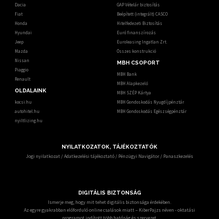
Dacia
GAP Vételár biztosítás
Fiat
Beépített (integrált) CASCO
Honda
Hitelfedezeti Biztosítás
Hyundai
Euró finanszírozás
Jeep
Euroleasing Ingatlan Zrt.
Mazda
Összes konstrukció
Nissan
MBH CSOPORT
Piaggio
MBH Bank
Renault
MBH Alapkezelő
OLDALAINK
MBH SZÉP Kártya
kocsi.hu
MBH Gondoskodás Nyugdíjpénztár
autohitel.hu
MBH Gondoskodás Egészségpénztár
nyiltlizing.hu
NYILATKOZATOK, TÁJÉKOZTATÓK
Jogi nyilatkozat
/
Adatkezelési tájékoztató
/
Pénzügyi Navigátor
/
Panaszkezelés
DIGITÁLIS BIZTONSÁG
Ismerje meg, hogy mit tehet digitális biztonsága érdekében.
Az egyre gyakrabban előforduló online csalások miatt – KiberPajzs néven - oktatási
programot indított több hatóság és szervezet.