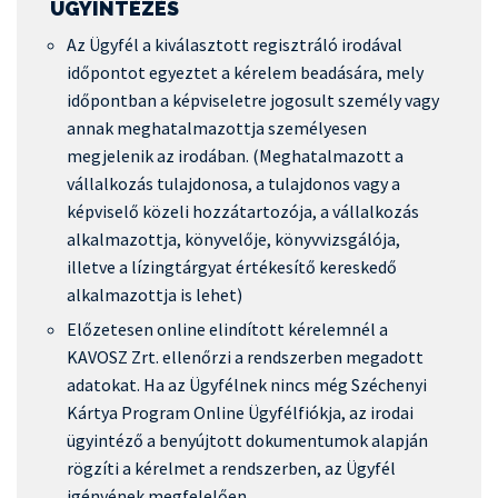
ÜGYINTÉZÉS
Az Ügyfél a kiválasztott regisztráló irodával
időpontot egyeztet a kérelem beadására, mely
időpontban a képviseletre jogosult személy vagy
annak meghatalmazottja személyesen
megjelenik az irodában. (Meghatalmazott a
vállalkozás tulajdonosa, a tulajdonos vagy a
képviselő közeli hozzátartozója, a vállalkozás
alkalmazottja, könyvelője, könyvvizsgálója,
illetve a lízingtárgyat értékesítő kereskedő
alkalmazottja is lehet)
Előzetesen online elindított kérelemnél a
KAVOSZ Zrt. ellenőrzi a rendszerben megadott
adatokat. Ha az Ügyfélnek nincs még Széchenyi
Kártya Program Online Ügyfélfiókja, az irodai
ügyintéző a benyújtott dokumentumok alapján
rögzíti a kérelmet a rendszerben, az Ügyfél
igényének megfelelően.