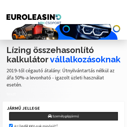
Lízing összehasonlító
kalkulátor
vállalkozásoknak
2019-től cégautó átalány: Útnyilvántartás nélkül az
áfa 50%-a levonható - igazolt üzleti használat
esetén.
teszt
JÁRMŰ JELLEGE
Személygépjármű
1
Az Ügyfél KKV-nak minősül?