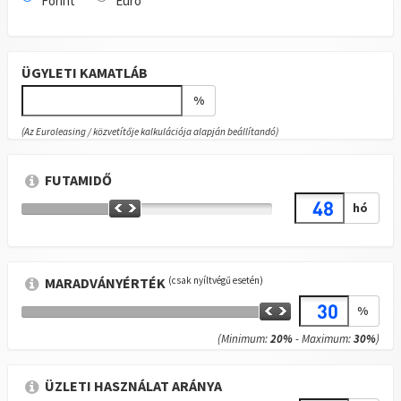
Forint
Euró
ÜGYLETI KAMATLÁB
%
(Az Euroleasing / közvetítője kalkulációja alapján beállítandó)
FUTAMIDŐ
hó
(csak nyíltvégű esetén)
MARADVÁNYÉRTÉK
%
(Minimum:
20
%
- Maximum:
30
%
)
ÜZLETI HASZNÁLAT ARÁNYA