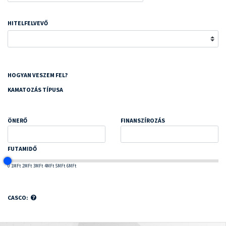
HITELFELVEVŐ
HOGYAN VESZEM FEL?
KAMATOZÁS TÍPUSA
ÖNERŐ
FINANSZÍROZÁS
FUTAMIDŐ
0
1MFt
2MFt
3MFt
4MFt
5MFt
6MFt
CASCO: