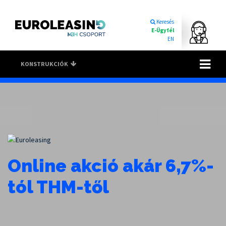
Keresés
E-Ügyfél
EN
Toggle na
KONSTRUKCIÓK
Online akció akár 6,7%-
tól THM-től