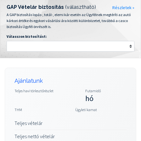
GAP Vételár biztosítás
(választható)
Részletek »
A GAP biztosítás lopás-, totál-, elemi kár esetén az Ügyfélnek megtéríti az autó
kárkori értéke és egykori vásárlási ára közötti különbözetet, továbbá a casco
biztosítás Ügyfél önrészét is.
Válasszon biztosítást:
Ajánlatunk
Teljes havi törlesztőrészlet
Futamidő
hó
THM
Ügyleti kamat
Teljes vételár
Teljes nettó vételár