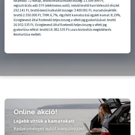
futamidő: 72 hónap, bruttó finanszírozott összeg: 13.599.999 Ft,
regisztrációs adó: 0 Ft (elektromos autó), induló bruttó havi törlesztő részlet
192.141 Ft, bruttó önerő kalkulált összege: 3 400 001 Ft, maradványérték:
bruttó 2.550.000 Ft, THM: 6,7%, rögzített kamatozású ügyleti kamat: 8,19%,
lízingbevevő által fizetendő teljes összeg a vételi jog gyakorlásával: bruttó
16.932.535 Ft, lízingbevevő által fizetendő teljes összeg a vételi jog
gyakorlása nélkül: bruttó 14.382.535 Ft casco biztosítás megkötése és
fenntartása mellett.
Online akció!
Lejjebb vittük a kamatokat!
Kedvezményes autófinanszírozás!