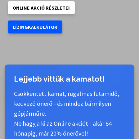
ONLINE AKCIÓ RÉSZLETEI
LÍZINGKALKULÁTOR
Lejjebb vittük a kamatot!
Csökkentett kamat, rugalmas futamidő,
kedvező önerő - és mindez bármilyen
gépjárműre.
Ne hagyja ki az Online akciót - akár 84
hónapig, már 20% önerővel!