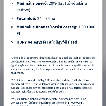
Minimális önerő:
20% (bruttó vételárra
vetítve)
Futamidő:
24 – 84 hó
Minimális finanszírozási összeg:
1.000.000
Ft
HBNY bejegyzési díj:
ügyfél fizeti
* Jelen ajánlatban meghatározott feltételek az akció lejáratának időpontjáig
benyújtott finanszírozási kérelmek esetén alkalmazandók, amennyiben az
ügyfél megfelel a bírálati feltételeknek. Az ajánlatban szereplő finanszírozási
kondíciók érvényességét befolyásolja a kereskedő partnereknél rendelkezésre
álló készlet.
** EUR finanszírozás kizárólag EUR bevétellel rendelkező vállalkozások
számára érhető el. Olyan vállalkozás igényelheti, melynek havi euró (vagy az
euróhoz kapcsolódó deviza) árbevétele meghaladja a havi törlesztőrészlet
összegét (nyíltvégű lízing esetén a nettó lízingdíjat)
*** 6,7% THM az alábbi esetben is elérhető: nyíltvégű pénzügyi lízing,
Devizanem HUF új lízingtárgy/jármű, bruttó vételár: 17.000.000 Ft,