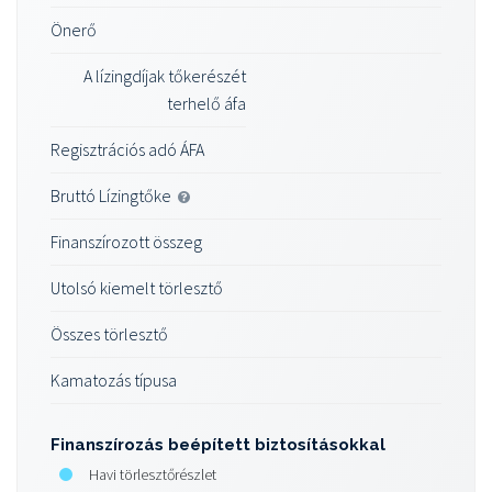
Önerő
A lízingdíjak tőkerészét
terhelő áfa
Regisztrációs adó ÁFA
Bruttó Lízingtőke
Finanszírozott összeg
Utolsó kiemelt törlesztő
Összes törlesztő
Kamatozás típusa
Finanszírozás beépített biztosításokkal
Havi törlesztőrészlet