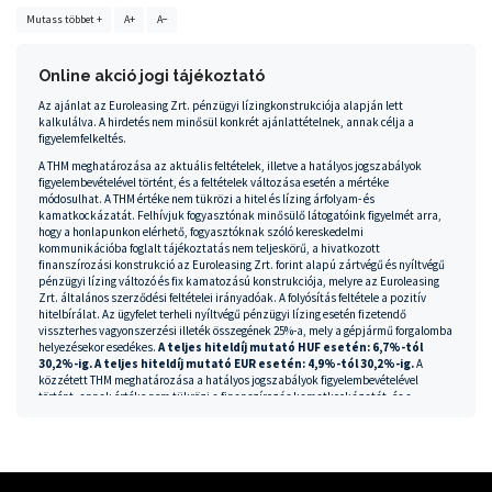
Mutass többet +
A+
A−
Online akció jogi tájékoztató
Az ajánlat az Euroleasing Zrt. pénzügyi lízingkonstrukciója alapján lett
kalkulálva. A hirdetés nem minősül konkrét ajánlattételnek, annak célja a
figyelemfelkeltés.
A THM meghatározása az aktuális feltételek, illetve a hatályos jogszabályok
figyelembevételével történt, és a feltételek változása esetén a mértéke
módosulhat. A THM értéke nem tükrözi a hitel és lízing árfolyam- és
kamatkockázatát. Felhívjuk fogyasztónak minősülő látogatóink figyelmét arra,
hogy a honlapunkon elérhető, fogyasztóknak szóló kereskedelmi
kommunikációba foglalt tájékoztatás nem teljeskörű, a hivatkozott
finanszírozási konstrukció az Euroleasing Zrt. forint alapú zártvégű és nyíltvégű
pénzügyi lízing változó és fix kamatozású konstrukciója, melyre az Euroleasing
Zrt. általános szerződési feltételei irányadóak. A folyósítás feltétele a pozitív
hitelbírálat. Az ügyfelet terheli nyíltvégű pénzügyi lízing esetén fizetendő
visszterhes vagyonszerzési illeték összegének 25%-a, mely a gépjármű forgalomba
helyezésekor esedékes.
A teljes hiteldíj mutató HUF esetén: 6,7%-tól
30,2%-ig. A teljes hiteldíj mutató EUR esetén: 4,9%-tól 30,2%-ig.
A
közzétett THM meghatározása a hatályos jogszabályok figyelembevételével
történt, annak értéke nem tükrözi a finanszírozás kamatkockázatát, és a
feltételek változása esetén a mértéke módosulhat. Az egyedi THM mértéke az
egyedi finanszírozási ügylet futamidejétől és a konstrukció díjaitól függ. A
finanszírozás minimális összege: 1.000.000 Ft. Euró alapú finanszírozás kizárólag
euró árbevétellel rendelkező olyan vállalkozások számára érhető el, amelynek
havi euró (vagy az euróhoz kapcsolódó deviza) árbevétele meghaladja a havi