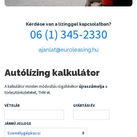
Kérdése van a lízinggel kapcsolatban?
06 (1) 345-2330
ajanlat@euroleasing.hu
Autólízing kalkulátor
A kalkulátor minden módosítás rögzítésékor
újraszámolja
a
törlesztőrészleteket, THM-et.
VÉTELÁR
GYÁRTÁSI ÉV
JÁRMŰ JELLEGE