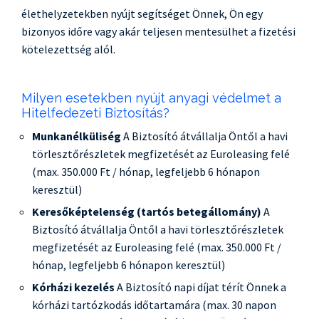
élethelyzetekben nyújt segítséget Önnek, Ön egy
bizonyos időre vagy akár teljesen mentesülhet a fizetési
kötelezettség alól.
Milyen esetekben nyújt anyagi védelmet a
Hitelfedezeti Biztosítás?
Munkanélküliség
A Biztosító átvállalja Öntől a havi
törlesztőrészletek megfizetését az Euroleasing felé
(max. 350.000 Ft / hónap, legfeljebb 6 hónapon
keresztül)
Keresőképtelenség (tartós betegállomány)
A
Biztosító átvállalja Öntől a havi törlesztőrészletek
megfizetését az Euroleasing felé (max. 350.000 Ft /
hónap, legfeljebb 6 hónapon keresztül)
Kórházi kezelés
A Biztosító napi díjat térít Önnek a
kórházi tartózkodás időtartamára (max. 30 napon