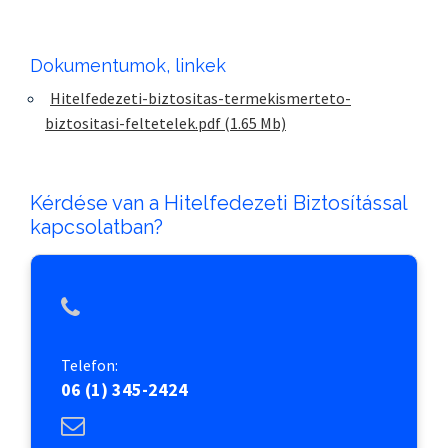
Dokumentumok, linkek
Hitelfedezeti-biztositas-termekismerteto-
biztositasi-feltetelek.pdf
(1.65 Mb)
Kérdése van a Hitelfedezeti Biztosítással
kapcsolatban?
Telefon:
06 (1) 345-2424