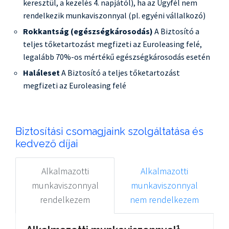
keresztül, a kezelés 4. napjától), ha az Ügyfél nem
rendelkezik munkaviszonnyal (pl. egyéni vállalkozó)
Rokkantság (egészségkárosodás)
A Biztosító a
teljes tőketartozást megfizeti az Euroleasing felé,
legalább 70%-os mértékű egészségkárosodás esetén
Haláleset
A Biztosító a teljes tőketartozást
megfizeti az Euroleasing felé
Biztosítási csomagjaink szolgáltatása és
kedvező díjai
Alkalmazotti
Alkalmazotti
munkaviszonnyal
munkaviszonnyal
rendelkezem
nem rendelkezem
1