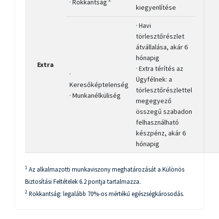
· Rokkantság
kiegyenlítése
· Havi
törlesztőrészlet
átvállalása, akár 6
hónapig
Extra
· Extra térítés az
·
Ügyfélnek: a
Keresőképtelenség
törlesztőrészlettel
· Munkanélküliség
megegyező
összegű szabadon
felhasználható
készpénz, akár 6
hónapig
1
Az alkalmazotti munkaviszony meghatározását a Különös
Biztosítási Feltételek 6.2 pontja tartalmazza.
2
Rokkantság: legalább 70%-os mértékű egészségkárosodás.