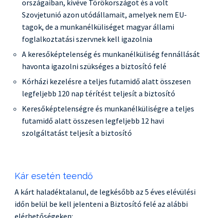
országaiban, kivéve Törökországot és a volt
Szovjetunió azon utódállamait, amelyek nem EU-
tagok, de a munkanélküliséget magyar állami
foglalkoztatási szervnek kell igazolnia
A keresőképtelenség és munkanélküliség fennállását
havonta igazolni szükséges a biztosító felé
Kórházi kezelésre a teljes futamidő alatt összesen
legfeljebb 120 nap térítést teljesít a biztosító
Keresőképtelenségre és munkanélküliségre a teljes
futamidő alatt összesen legfeljebb 12 havi
szolgáltatást teljesít a biztosító
Kár esetén teendő
A kárt haladéktalanul, de legkésőbb az 5 éves elévülési
időn belül be kell jelenteni a Biztosító felé az alábbi
elérhetőségeken: