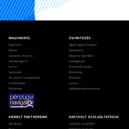
MAGUNKRÓL
ÜGYINTÉZÉS
Magunkról
Ügyfél vagyok, elintézem
Rólunk
Adatváltozás
Szervezeti struktúra
Gépjármű ügyintézés
Elérhetőségeink
Csekkigénylés
Karrier
Díjhátralék kezelés
Sajtószoba
Átütemezés
Társadalmi szerepvállalás
Átvállalás
Hirdetmények
Lezárás
Oldaltérkép
Letölthető dokumentumok
KIEMELT PARTNEREINK
KAPCSOLT SZOLGÁLTATÁSOK
Alfa Romeo
Széchenyi lízing MAX+