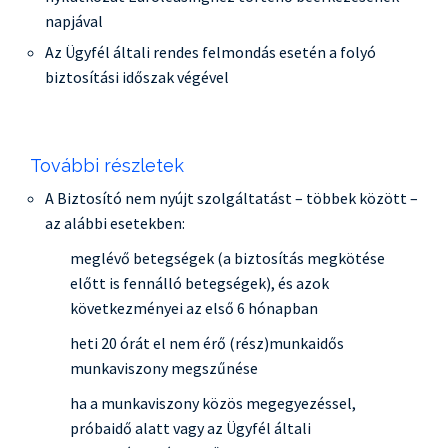
napjával
Az Ügyfél általi rendes felmondás esetén a folyó
biztosítási időszak végével
További részletek
A Biztosító nem nyújt szolgáltatást – többek között –
az alábbi esetekben:
meglévő betegségek (a biztosítás megkötése
előtt is fennálló betegségek), és azok
következményei az első 6 hónapban
heti 20 órát el nem érő (rész)munkaidős
munkaviszony megszűnése
ha a munkaviszony közös megegyezéssel,
próbaidő alatt vagy az Ügyfél általi