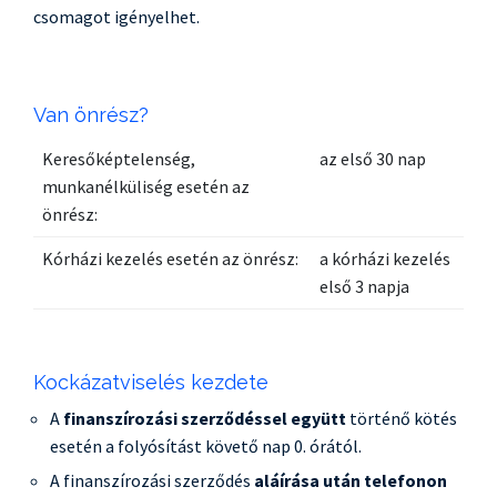
csomagot igényelhet.
Van önrész?
Keresőképtelenség,
az első 30 nap
munkanélküliség esetén az
önrész:
Kórházi kezelés esetén az önrész:
a kórházi kezelés
első 3 napja
Kockázatviselés kezdete
A
finanszírozási szerződéssel együtt
történő kötés
esetén a folyósítást követő nap 0. órától.
A finanszírozási szerződés
aláírása után telefonon