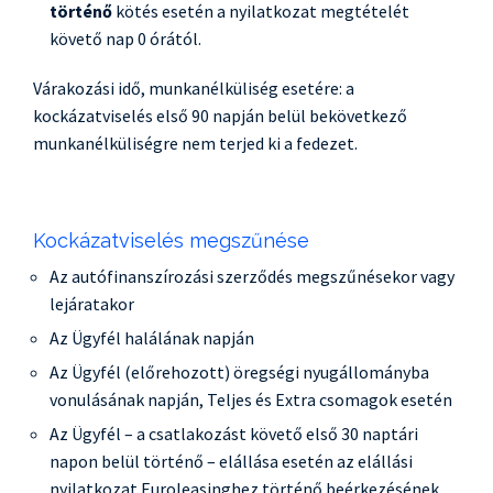
történő
kötés esetén a nyilatkozat megtételét
követő nap 0 órától.
Várakozási idő, munkanélküliség esetére: a
kockázatviselés első 90 napján belül bekövetkező
munkanélküliségre nem terjed ki a fedezet.
Kockázatviselés megszűnése
Az autófinanszírozási szerződés megszűnésekor vagy
lejáratakor
Az Ügyfél halálának napján
Az Ügyfél (előrehozott) öregségi nyugállományba
vonulásának napján, Teljes és Extra csomagok esetén
Az Ügyfél – a csatlakozást követő első 30 naptári
napon belül történő – elállása esetén az elállási
nyilatkozat Euroleasinghez történő beérkezésének