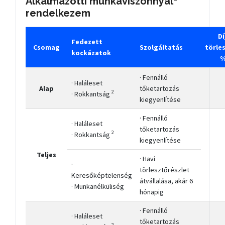
Alkalmazotti munkaviszonnyal
rendelkezem
Dí
Fedezett
Csomag
Szolgáltatás
törle
kockázatok
%
· Fennálló
· Haláleset
Alap
tőketartozás
2
· Rokkantság
kiegyenlítése
· Fennálló
· Haláleset
tőketartozás
2
· Rokkantság
kiegyenlítése
Teljes
· Havi
·
törlesztőrészlet
Keresőképtelenség
átvállalása, akár 6
· Munkanélküliség
hónapig
· Fennálló
· Haláleset
tőketartozás
2