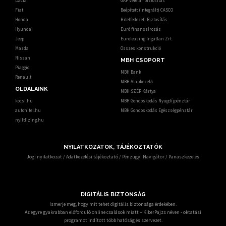
Dacia
GAP Vételár biztosítás
Fiat
Beépített (integrált) CASCO
Honda
Hitelfedezeti Biztosítás
Hyundai
Euró finanszírozás
Jeep
Euroleasing Ingatlan Zrt.
Mazda
Összes konstrukció
Nissan
MBH CSOPORT
Piaggio
MBH Bank
Renault
MBH Alapkezelő
OLDALAINK
MBH SZÉP Kártya
kocsi.hu
MBH Gondoskodás Nyugdíjpénztár
autohitel.hu
MBH Gondoskodás Egészségpénztár
nyiltlizing.hu
NYILATKOZATOK, TÁJÉKOZTATÓK
Jogi nyilatkozat
/
Adatkezelési tájékoztató
/
Pénzügyi Navigátor
/
Panaszkezelés
DIGITÁLIS BIZTONSÁG
Ismerje meg, hogy mit tehet digitális biztonsága érdekében.
Az egyre gyakrabban előforduló online csalások miatt – KiberPajzs néven - oktatási
programot indított több hatóság és szervezet.