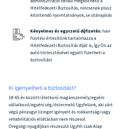
adminisztráció nélkül megköthető a
Hitelfedezeti Biztosítás, nincsenek plusz
kitöltendő nyomtatványok, se utánajárás
Kényelmes és egyszerű díjfizetés:
havi
fizetési értesítőnk tartalmazza a
Hitelfedezeti Biztosítás díját is, így Ön az
autó törlesztésével együtt fizetheti a
biztosítást
Ki igényelheti a biztosítást?
18-65 év közötti életkorú magánszemély/egyéni
vállalkozó/egyéni cég/őstermelő Ügyfelünk, aki zárt
végű pénzügyi lízinget igényelt és rokkantsági vagy
rehabilitációs ellátásban nem részesül.
Öregségi nyugdíjban részesülő Ügyfél csak Alap