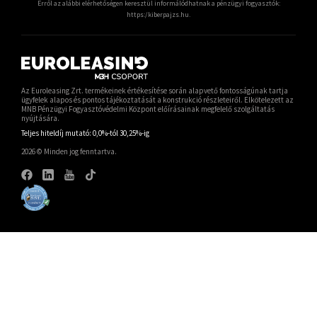
Erről az alábbi elérhetőségen keresztül informálódhatnak a pénzügyi fogyasztók:
https:/kiberpajzs.hu
.
Az Euroleasing Zrt. termékeinek értékesítése során alapvető fontosságúnak tartja
ügyfelek alapos és pontos tájékoztatását a konstrukció részleteiről. Elkötelezett az
MNB Pénzügyi Fogyasztóvédelmi Központ előírásainak megfelelő szolgáltatás
nyújtására.
Teljes hiteldíj mutató:
0,0%-tól 30,25%-ig
2026 © Minden jog fenntartva.