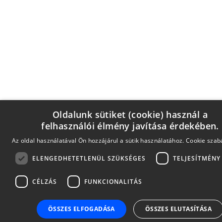
Oldalunk sütiket (cookie) használ a
felhasználói élmény javítása érdekében.
Az oldal használatával Ön hozzájárul a sütik használatához.
Cookie szab
ELENGEDHETETLENÜL SZÜKSÉGES
TELJESÍTMÉNY
CÉLZÁS
FUNKCIONALITÁS
ÖSSZES ELFOGADÁSA
ÖSSZES ELUTASÍTÁSA