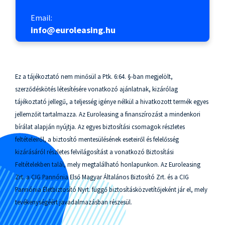
Email:
info@euroleasing.hu
Ez a tájékoztató nem minősül a Ptk. 6:64. §-ban megjelölt,
szerződéskötés létesítésére vonatkozó ajánlatnak, kizárólag
tájékoztató jellegű, a teljesség igénye nélkül a hivatkozott termék egyes
jellemzőit tartalmazza. Az Euroleasing a finanszírozást a mindenkori
bírálat alapján nyújtja. Az egyes biztosítási csomagok részletes
feltételeiről, a biztosító mentesülésének eseteiről és felelősség
kizárásáról részletes felvilágosítást a vonatkozó Biztosítási
Feltételekben talál, mely megtalálható honlapunkon. Az Euroleasing
Zrt. a CIG Pannónia Első Magyar Általános Biztosító Zrt. és a CIG
Pannónia Életbiztosító Nyrt. függő biztosításközvetítőjeként jár el, mely
tevékenységéért javadalmazásban részesül.