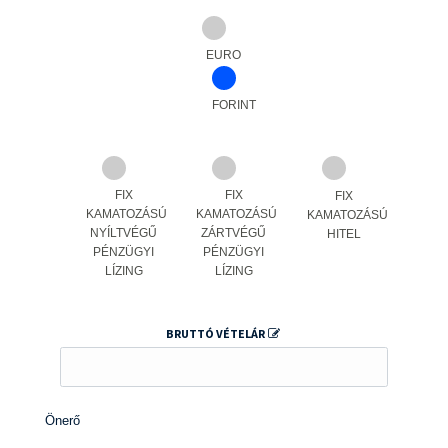
EURO
FORINT
FIX
FIX
FIX
KAMATOZÁSÚ
KAMATOZÁSÚ
KAMATOZÁSÚ
NYÍLTVÉGŰ
ZÁRTVÉGŰ
HITEL
PÉNZÜGYI
PÉNZÜGYI
LÍZING
LÍZING
BRUTTÓ VÉTELÁR
Önerő