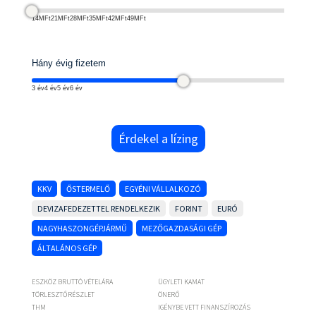
14MFt
21MFt
28MFt
35MFt
42MFt
49MFt
Hány évig fizetem
3 év
4 év
5 év
6 év
Érdekel a lízing
KKV
ŐSTERMELŐ
EGYÉNI VÁLLALKOZÓ
DEVIZAFEDEZETTEL RENDELKEZIK
FORINT
EURÓ
NAGYHASZONGÉPJÁRMŰ
MEZŐGAZDASÁGI GÉP
ÁLTALÁNOS GÉP
ESZKÖZ BRUTTÓ VÉTELÁRA
ÜGYLETI KAMAT
TÖRLESZTŐRÉSZLET
ÖNERŐ
THM
IGÉNYBE VETT FINANSZÍROZÁS