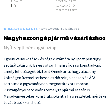
FUTAMIDŐ
FUTAMIDŐ JELLEGE
hó
MARADVÁNYÉRTÉK
ÖSSZES TÖRLESZTŐ
/
Nyíltvégű pénzügyi lízing
/
Nagyhaszongépjármű vásárláshoz
Nagyhaszongépjármű vásárláshoz
Nyíltvégű pénzügyi lízing
Egyéni vállalkozások és cégek számára nyújtott pénzügyi
szolgáltatásunk. Ez egy olyan finanszírozási konstrukció,
amely lehetőséget biztosít Önnek arra, hogy alacsony
költségen üzemeltethesse eszközeit, a beszerzés ÁFA
tartalma a jogszabályban meghatározott módon
visszaigényelhető akár személygépjármű esetén is.
Maradványértékes konstrukcióként a havi részletek mértéke
tovább csökkenthető.