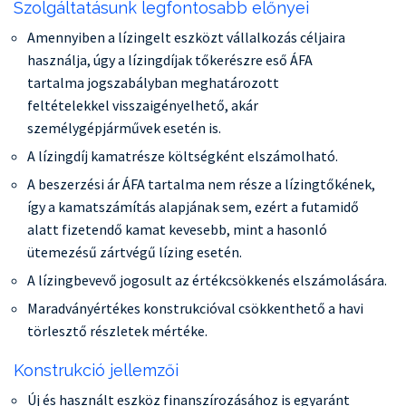
Szolgáltatásunk legfontosabb előnyei
Amennyiben a lízingelt eszközt vállalkozás céljaira
használja, úgy a lízingdíjak tőkerészre eső ÁFA
tartalma jogszabályban meghatározott
feltételekkel visszaigényelhető, akár
személygépjárművek esetén is.
A lízingdíj kamatrésze költségként elszámolható.
A beszerzési ár ÁFA tartalma nem része a lízingtőkének,
így a kamatszámítás alapjának sem, ezért a futamidő
alatt fizetendő kamat kevesebb, mint a hasonló
ütemezésű zártvégű lízing esetén.
A lízingbevevő jogosult az értékcsökkenés elszámolására.
Maradványértékes konstrukcióval csökkenthető a havi
törlesztő részletek mértéke.
Konstrukció jellemzői
Új és használt eszköz finanszírozásához is egyaránt