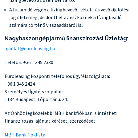
A futamidő végén a lízingbevevőt vételi- és vevőkijelölési
jog illeti meg, de dönthet az eszköznek a lízingbeadó
számára történő visszaadásáról is..
Nagyhaszongépjármű finanszírozási Üzletág:
ajanlat@euroleasing.hu
Telefon: +36 1 345 2330
Euroleasing központi telefonos ügyfélszolgálata:
+36 1 345 2424
Személyes Ügyfélszolgálat:
1134 Budapest, Lőportár u. 24.
Az Önhöz legközelebbi MBH bankfiókban is intézheti
finanszírozási ajánlat kérését, szerződését.
MBH Bank fióklista