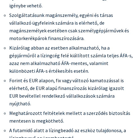
igénybe vehető.
Szolgáltatásunk magánszemély, egyéni és társas
vállalkozó ügyfeleink számára is elérhető, de
magánszemélyek esetében csak személygépjárművek és
motorkerékpárok finanszírozására.
Kizárólag abban az esetben alkalmazható, ha a
gépjárműről a lízingcég felé kiállított számla teljes ÁFA-s,
azaz nem alkalmazható ÁFA-mentes, valamint
különbözeti ÁFA-s értékesítés esetén.
Forint és EUR alapon, fix vagy változó kamatozással is
elérhető, de EUR alapú finanszírozás kizárólag igazolt
EUR bevétellel rendelkező vállalkozások számára
nyújtható.
Meghatározott feltételek mellett a szerződés biztosítás
mentesen is megköthető.
A futamidő alatt a lízingbeadó az eszköz tulajdonosa, a
lízingbevevő az üzembentartó.