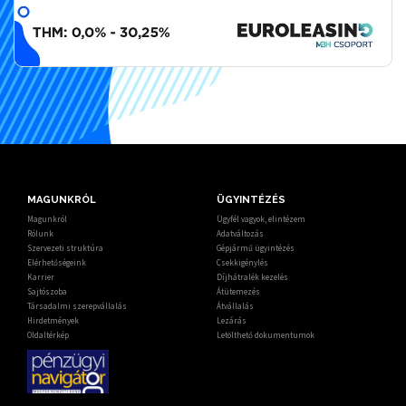
MAGUNKRÓL
ÜGYINTÉZÉS
Magunkról
Ügyfél vagyok, elintézem
Rólunk
Adatváltozás
Szervezeti struktúra
Gépjármű ügyintézés
Elérhetőségeink
Csekkigénylés
Karrier
Díjhátralék kezelés
Sajtószoba
Átütemezés
Társadalmi szerepvállalás
Átvállalás
Hirdetmények
Lezárás
Oldaltérkép
Letölthető dokumentumok