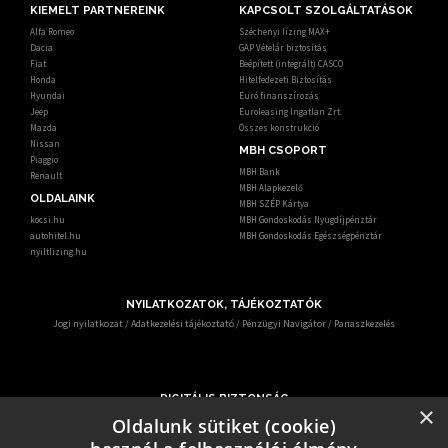
KIEMELT PARTNEREINK
KAPCSOLT SZOLGÁLTATÁSOK
Alfa Romeo
Széchenyi lízing MAX+
Dacia
GAP Vételár biztosítás
Fiat
Beépített (integrált) CASCO
Honda
Hitelfedezeti Biztosítás
Hyundai
Euró finanszírozás
Jeep
Euroleasing Ingatlan Zrt.
Mazda
Összes konstrukció
Nissan
MBH CSOPORT
Piaggio
MBH Bank
Renault
MBH Alapkezelő
OLDALAINK
MBH SZÉP Kártya
kocsi.hu
MBH Gondoskodás Nyugdíjpénztár
autohitel.hu
MBH Gondoskodás Egészségpénztár
nyiltlizing.hu
NYILATKOZATOK, TÁJÉKOZTATÓK
Jogi nyilatkozat
/
Adatkezelési tájékoztató
/
Pénzügyi Navigátor
/
Panaszkezelés
DIGITÁLIS BIZTONSÁG
×
Ismerje meg, hogy mit tehet digitális biztonsága érdekében.
Oldalunk sütiket (cookie)
Az egyre gyakrabban előforduló online csalások miatt – KiberPajzs néven - oktatási