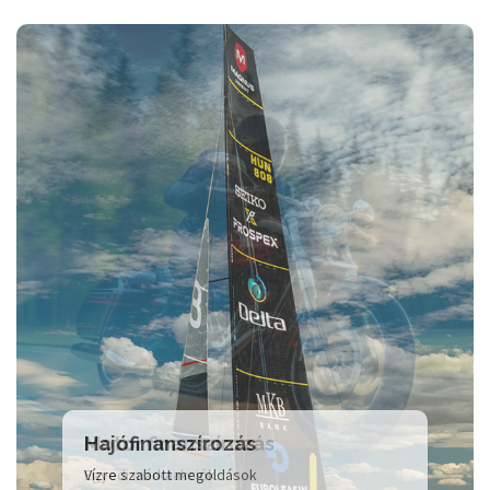
Hajófinanszírozás
Vízre szabott megoldások