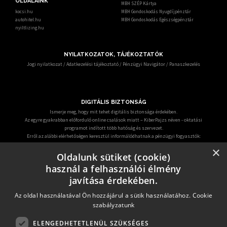
OLDALAINK
MBH SZÉP Kártya
kocsi.hu
MBH Gondoskodás Nyugdíjpénztár
autohitel.hu
MBH Gondoskodás Egészségpénztár
nyiltlizing.hu
NYILATKOZATOK, TÁJÉKOZTATÓK
Jogi nyilatkozat
/
Adatkezelési tájékoztató
/
Pénzügyi Navigátor
/
Panaszkezelés
DIGITÁLIS BIZTONSÁG
Ismerje meg, hogy mit tehet digitális biztonsága érdekében.
Az egyre gyakrabban előforduló online csalások miatt – KiberPajzs néven - oktatási
programot indított több hatóság és szervezet.
Erről az alábbi elérhetőségen keresztül informálódhatnak a pénzügyi fogyasztók:
https:/kiberpajzs.hu
.
×
Oldalunk sütiket (cookie)
használ a felhasználói élmény
javítása érdekében.
Az oldal használatával Ön hozzájárul a sütik használatához.
Cookie
Az Euroleasing Zrt. termékeinek értékesítése során alapvető fontosságúnak tartja
szabályzatunk
ügyfelek alapos és pontos tájékoztatását a konstrukció részleteiről. Elkötelezett az
MNB Pénzügyi Fogyasztóvédelmi Központ előírásainak megfelelő szolgáltatás
nyújtására.
ELENGEDHETETLENÜL SZÜKSÉGES