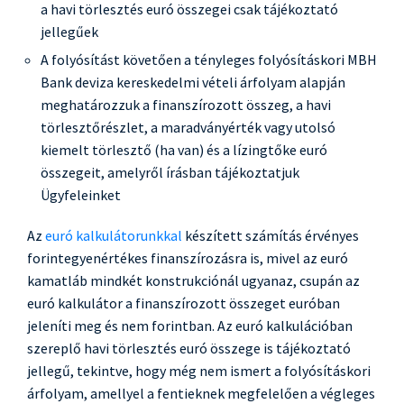
a havi törlesztés euró összegei csak tájékoztató
jellegűek
A folyósítást követően a tényleges folyósításkori MBH
Bank deviza kereskedelmi vételi árfolyam alapján
meghatározzuk a finanszírozott összeg, a havi
törlesztőrészlet, a maradványérték vagy utolsó
kiemelt törlesztő (ha van) és a lízingtőke euró
összegeit, amelyről írásban tájékoztatjuk
Ügyfeleinket
Az
euró kalkulátorunkkal
készített számítás érvényes
forintegyenértékes finanszírozásra is, mivel az euró
kamatláb mindkét konstrukciónál ugyanaz, csupán az
euró kalkulátor a finanszírozott összeget euróban
jeleníti meg és nem forintban. Az euró kalkulációban
szereplő havi törlesztés euró összege is tájékoztató
jellegű, tekintve, hogy még nem ismert a folyósításkori
árfolyam, amellyel a fentieknek megfelelően a végleges