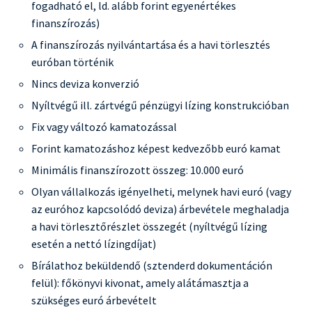
vételár:
fogadható el, ld. alább forint egyenértékes
VÉTELÁR
, futamidő:
FUTAMIDŐ
hónap, nettó finanszírozott összeg:
FINANSZÍROZOTT ÖSSZEG
, havi törlesztő részlet:
TÖRLESZTŐ
+a havi lízingtőke ÁFA
finanszírozás)
tartalma, bruttó önerő kalkulált összege:
ÖNERŐ
+ÁFA, THM:
THM
, maradványérték:
MARADVÁNYÉRTÉK
+ÁFA,
KAMATOZÁS TÍPUSA
kamatozású ügyleti kamat:
KAMAT
,
A finanszírozás nyilvántartása és a havi törlesztés
regisztrációs adó:
REGISZTRÁCIÓS ADÓ
, lízingbevevő által fizetendő teljes összeg vételi
euróban történik
jog gyakorlásával:
ÖSSZES TÖRLESZTŐ VÉTELI JOGGAL
, lízingbevevő által fizetendő
teljes összeg vételi jog gyakorlása nélkül:
ÖSSZES TÖRLESZTŐ VÉTELI JOG NÉLKÜL
+ÁFA,
Nincs deviza konverzió
casco biztosítás megkötése és fenntartása mellett.
Nyíltvégű ill. zártvégű pénzügyi lízing konstrukcióban
Reprezentatív példa zártvégű pénzügyi lízing esetén: új lízingtárgy/jármű, bruttó
vételár:
VÉTELÁR
, futamidő:
FUTAMIDŐ
hónap, finanszírozott összeg:
Fix vagy változó kamatozással
FINANSZÍROZOTT ÖSSZEG
, havi törlesztő részlet
TÖRLESZTŐ
, bruttó önerő kalkulált
összege:
ÖNERŐ
, THM:
THM
,
KAMATOZÁS TÍPUSA
kamatozású ügyleti kamat:
KAMAT
,
Forint kamatozáshoz képest kedvezőbb euró kamat
lízingbevevő által fizetendő teljes összeg:
ÖSSZES TÖRLESZTŐ VÉTELI JOGGAL
, casco
biztosítás megkötése és fenntartása mellett.
Minimális finanszírozott összeg: 10.000 euró
Olyan vállalkozás igényelheti, melynek havi euró (vagy
az euróhoz kapcsolódó deviza) árbevétele meghaladja
a havi törlesztőrészlet összegét (nyíltvégű lízing
esetén a nettó lízingdíjat)
Bírálathoz beküldendő (sztenderd dokumentáción
felül): főkönyvi kivonat, amely alátámasztja a
szükséges euró árbevételt