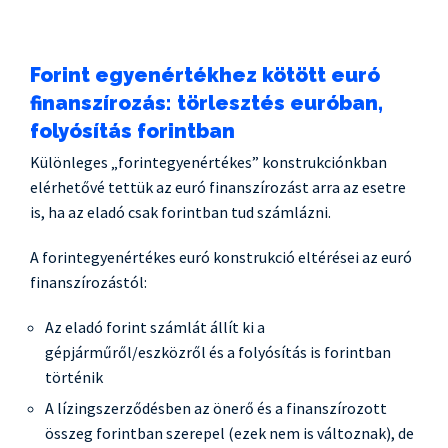
Forint egyenértékhez kötött euró
finanszírozás: törlesztés euróban,
folyósítás forintban
Különleges „forintegyenértékes” konstrukciónkban
elérhetővé tettük az euró finanszírozást arra az esetre
is, ha az eladó csak forintban tud számlázni.
A forintegyenértékes euró konstrukció eltérései az euró
finanszírozástól:
Az eladó forint számlát állít ki a
gépjárműről/eszközről és a folyósítás is forintban
történik
A lízingszerződésben az önerő és a finanszírozott
összeg forintban szerepel (ezek nem is változnak), de