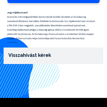
Jogi tájékoztató
Az euró és a forintegyenértékes konstrukciók további részleteit az Euroleasing
vonatkozó Általános Szerződési Feltételei tartalmazzák. Ez a tájékoztató nem minősül
a Ptk. 6:64. §-ban megjelölt, szerződéskötés létesítésére vonatkozó ajánlatnak,
kizárólag tájékoztató jellegű, a teljesség igénye nélkül a hivatkozott termék egyes
jellemzőit tartalmazza. Az Euroleasing a finanszírozást a mindenkori bírálat alapján
nyújtja. A finanszírozás teljes futamideje alatt Casco biztosítás fenntartása
szükséges.
Visszahívást kérek