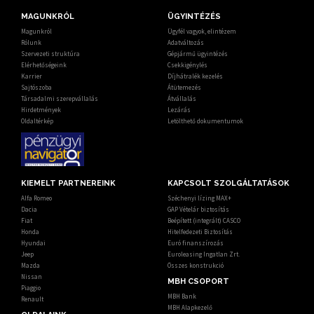
MAGUNKRÓL
ÜGYINTÉZÉS
Magunkról
Ügyfél vagyok, elintézem
Rólunk
Adatváltozás
Szervezeti struktúra
Gépjármű ügyintézés
Elérhetőségeink
Csekkigénylés
Karrier
Díjhátralék kezelés
Sajtószoba
Átütemezés
Társadalmi szerepvállalás
Átvállalás
Hirdetmények
Lezárás
Oldaltérkép
Letölthető dokumentumok
KIEMELT PARTNEREINK
KAPCSOLT SZOLGÁLTATÁSOK
Alfa Romeo
Széchenyi lízing MAX+
Dacia
GAP Vételár biztosítás
Fiat
Beépített (integrált) CASCO
Honda
Hitelfedezeti Biztosítás
Hyundai
Euró finanszírozás
Jeep
Euroleasing Ingatlan Zrt.
Mazda
Összes konstrukció
Nissan
MBH CSOPORT
Piaggio
MBH Bank
Renault
MBH Alapkezelő