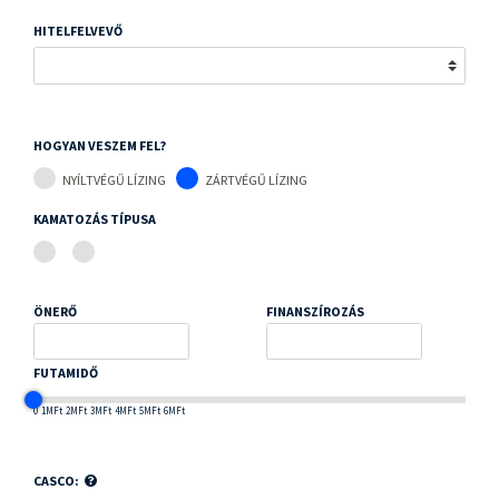
HITELFELVEVŐ
HOGYAN VESZEM FEL?
NYÍLTVÉGŰ LÍZING
ZÁRTVÉGŰ LÍZING
KAMATOZÁS TÍPUSA
ÖNERŐ
FINANSZÍROZÁS
FUTAMIDŐ
0
1MFt
2MFt
3MFt
4MFt
5MFt
6MFt
CASCO: