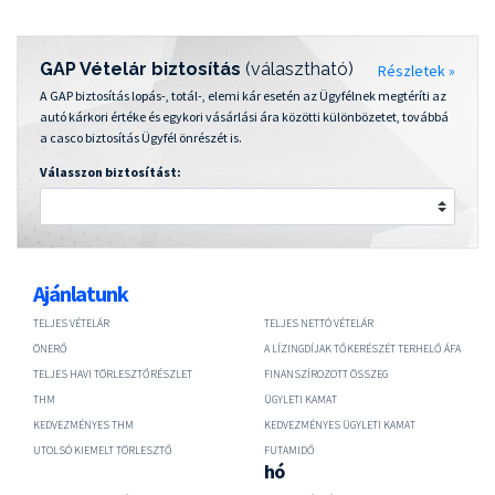
GAP Vételár biztosítás
(választható)
Részletek »
A GAP biztosítás lopás-, totál-, elemi kár esetén az Ügyfélnek megtéríti az
autó kárkori értéke és egykori vásárlási ára közötti különbözetet, továbbá
a casco biztosítás Ügyfél önrészét is.
Válasszon biztosítást:
Ajánlatunk
TELJES VÉTELÁR
TELJES NETTÓ VÉTELÁR
ÖNERŐ
A LÍZINGDÍJAK TŐKERÉSZÉT TERHELŐ ÁFA
TELJES HAVI TÖRLESZTŐRÉSZLET
FINANSZÍROZOTT ÖSSZEG
THM
ÜGYLETI KAMAT
KEDVEZMÉNYES THM
KEDVEZMÉNYES ÜGYLETI KAMAT
UTOLSÓ KIEMELT TÖRLESZTŐ
FUTAMIDŐ
hó