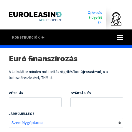
Keresés
E-Ügyfél
EN
Toggle na
KONSTRUKCIÓK
Euró finanszírozás
A kalkulátor minden módosítás rögzítésékor
újraszámolja
a
törlesztőrészleteket, THM-et.
VÉTELÁR
GYÁRTÁSI ÉV
JÁRMŰ JELLEGE