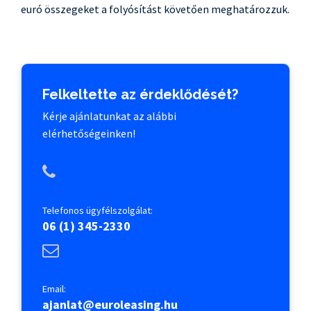
euró összegeket a folyósítást követően meghatározzuk.
Felkeltette az érdeklődését?
Kérje ajánlatunkat az alábbi
elérhetőségeinken!
Telefonos ügyfélszolgálat:
06 (1) 345-2330
Email:
ajanlat@euroleasing.hu