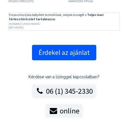
ÖSSZES TÖRLESZTŐ
KAMATOZÁS TÍPUSA
Finanszírozásba beépített biztosítások, melyek összegét a
Teljes havi
törlesztőrészlet tartalmazza:
INTEGRÁLT CASCO HAVIDÍJ
GAP HAVIDÍJ
Érdekel az ajánlat
Kérdése van a lízinggel kapcsolatban?
06 (1) 345-2330
online