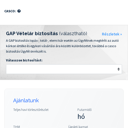
CASCO:
GAP Vételár biztosítás
(választható)
Részletek »
A GAP biztosítás lopás-, totál-, elemi kár esetén az Ügyfélnek megtéríti az autó
kárkori értéke és egykori vásárlási ára közötti különbözetet, továbbá a casco
biztosítás Ügyfél önrészét is.
Válasszon biztosítást:
Ajánlatunk
Teljes havi törlesztőrészlet
Futamidő
hó
THM
Ügyleti kamat