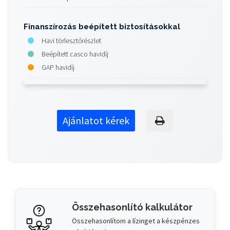
Finanszírozás beépített biztosításokkal
Havi törlesztőrészlet
Beépített casco havidíj
GAP havidíj
Ajánlatot kérek
Összehasonlító kalkulátor
Összehasonlítom a lízinget a készpénzes