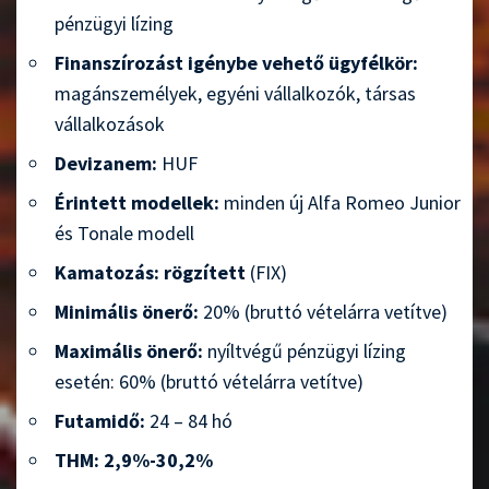
pénzügyi lízing
Finanszírozást igénybe vehető ügyfélkör:
magánszemélyek, egyéni vállalkozók, társas
vállalkozások
Devizanem:
HUF
Érintett modellek:
minden új Alfa Romeo Junior
és Tonale modell
Kamatozás:
rögzített
(FIX)
Minimális önerő:
20% (bruttó vételárra vetítve)
Maximális önerő:
nyíltvégű pénzügyi lízing
esetén: 60% (bruttó vételárra vetítve)
Futamidő:
24 – 84 hó
THM: 2,9%-30,2%