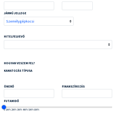
JÁRMŰ JELLEGE
HITELFELVEVŐ
HOGYAN VESZEM FEL?
KAMATOZÁS TÍPUSA
ÖNERŐ
FINANSZÍROZÁS
FUTAMIDŐ
0
1MFt
2MFt
3MFt
4MFt
5MFt
6MFt