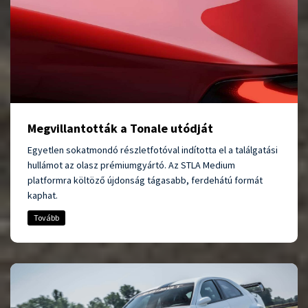
Megvillantották a Tonale utódját
Egyetlen sokatmondó részletfotóval indította el a találgatási
hullámot az olasz prémiumgyártó. Az STLA Medium
platformra költöző újdonság tágasabb, ferdehátú formát
kaphat.
Tovább