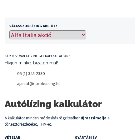
VÁLASSZON LÍZING AKCIÓT!
KÉRDÉSE VAN A LÍZINGGEL KAPCSOLATBAN?
Hívjon minket bizalommal!
06 (1) 345-2330
ajanlat@euroleasing.hu
Autólízing kalkulátor
A kalkulátor minden módosítás rögzítésékor
újraszámolja
a
törlesztőrészleteket, THM-et.
VÉTELÁR
GYÁRTÁSI ÉV