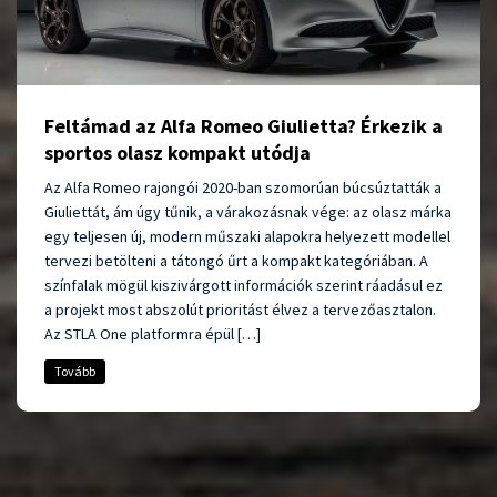
Feltámad az Alfa Romeo Giulietta? Érkezik a
sportos olasz kompakt utódja
Az Alfa Romeo rajongói 2020-ban szomorúan búcsúztatták a
Giuliettát, ám úgy tűnik, a várakozásnak vége: az olasz márka
egy teljesen új, modern műszaki alapokra helyezett modellel
tervezi betölteni a tátongó űrt a kompakt kategóriában. A
színfalak mögül kiszivárgott információk szerint ráadásul ez
a projekt most abszolút prioritást élvez a tervezőasztalon.
Az STLA One platformra épül […]
Tovább