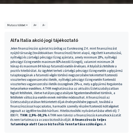
Mutass többet +
A+
A−
Alfa Italia akció jogi tájékoztató
Jelen finanszírozási ajánlat kizárólag az Euroleasing Zrt. mint finanszírozást
nyújtó társaság (továbbiakban: finanszírozó) forint alapú, rögzített kamatozású,
nyíltvégű és zártvégű pénzügyi lízing ajánlata, amely minimum 20%, nyíltvégű
pénzügyi lízing esetén maximum 60% kezdő lízingdíj, valamint minimum 24
hónap és maximum 84 hónap futamidő esetén érvényes. A folyósítás feltétele a
pozitív hitelbírálat. Az ügyfelet terheli zártvégű pénzügyi lízing esetén a gépjármű
tulajdonjogának a futamidő végén történő megszerzésére tekintettel fizetendő
visszterhes vagyonszerzési illeték, nyíltvégű pénzügyi lízing esetén fizetendő
visszterhes vagyonszerzési illeték összegének 25%-a, mely a gépjármű forgalomba
helyezésekor esedékes. A THM meghatározása az aktuális Üzletszabályzatban
foglalt feltételek, illetve hatályos jogszabályok figyelembevételével történik, a
feltételek változása esetén ennek mértéke módosulhat. A finanszírozó az
Üzletszabályzatában feltüntetett díjak érvényesítésére jogosult, továbbá a
finanszírozással kapcsolatos, harmadik személy részére fizetendő költségeket
jogosult az ügyfélre tovább hárítani. Hitelbiztosítéki nyilvántartásba vételi díj: 7
000 Ft.
THM: 2,9%-30,2%
A THM nem tükrözi a finanszírozás kamatkockázatát
és nem tartalmazza a casco biztosítás díját.
A finanszírozás teljes
futamideje alatt Casco biztosítás fenntartása szükséges.
A
finanszírozás minimális összege: 1.000.000 Ft. Az akció minden új Fiat