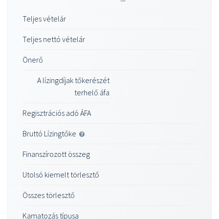
Teljes vételár
Teljes nettó vételár
Önerő
A lízingdíjak tőkerészét
terhelő áfa
Regisztrációs adó ÁFA
Bruttó Lízingtőke
Finanszírozott összeg
Utolsó kiemelt törlesztő
Összes törlesztő
Kamatozás típusa