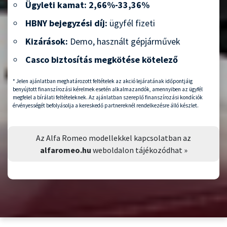
Ügyleti kamat: 2,66%-33,36%
HBNY bejegyzési díj:
ügyfél fizeti
Kizárások:
Demo, használt gépjárművek
Casco biztosítás megkötése kötelező
* Jelen ajánlatban meghatározott feltételek az akció lejáratának időpontjáig
benyújtott finanszírozási kérelmek esetén alkalmazandók, amennyiben az ügyfél
megfelel a bírálati feltételeknek. Az ajánlatban szereplő finanszírozási kondíciók
érvényességét befolyásolja a kereskedő partnereknél rendelkezésre álló készlet.
Az Alfa Romeo modellekkel kapcsolatban az
alfaromeo.hu
weboldalon tájékozódhat »