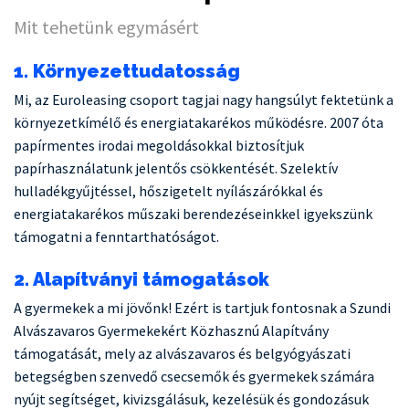
Mit tehetünk egymásért
1. Környezettudatosság
Mi, az Euroleasing csoport tagjai nagy hangsúlyt fektetünk a
környezetkímélő és energiatakarékos működésre. 2007 óta
papírmentes irodai megoldásokkal biztosítjuk
papírhasználatunk jelentős csökkentését. Szelektív
hulladékgyűjtéssel, hőszigetelt nyílászárókkal és
energiatakarékos műszaki berendezéseinkkel igyekszünk
támogatni a fenntarthatóságot.
2. Alapítványi támogatások
A gyermekek a mi jövőnk! Ezért is tartjuk fontosnak a Szundi
Alvászavaros Gyermekekért Közhasznú Alapítvány
támogatását, mely az alvászavaros és belgyógyászati
betegségben szenvedő csecsemők és gyermekek számára
nyújt segítséget, kivizsgálásuk, kezelésük és gondozásuk