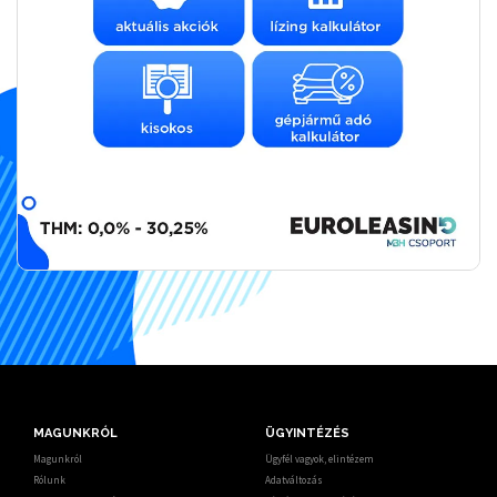
MAGUNKRÓL
ÜGYINTÉZÉS
Magunkról
Ügyfél vagyok, elintézem
Rólunk
Adatváltozás