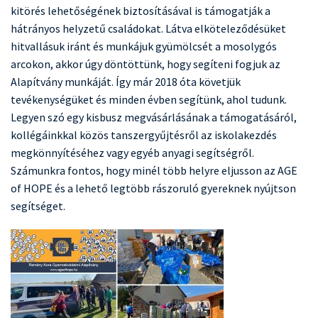
kitörés lehetőségének biztosításával is támogatják a
hátrányos helyzetű családokat. Látva elköteleződésüket
hitvallásuk iránt és munkájuk gyümölcsét a mosolygós
arcokon, akkor úgy döntöttünk, hogy segíteni fogjuk az
Alapítvány munkáját. Így már 2018 óta követjük
tevékenységüket és minden évben segítünk, ahol tudunk.
Legyen szó egy kisbusz megvásárlásának a támogatásáról,
kollégáinkkal közös tanszergyűjtésről az iskolakezdés
megkönnyítéséhez vagy egyéb anyagi segítségről.
Számunkra fontos, hogy minél több helyre eljusson az AGE
of HOPE és a lehető legtöbb rászoruló gyereknek nyújtson
segítséget.