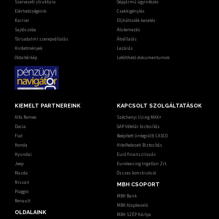
Szervezeti struktúra
Gépjármű ügyintézés
Elérhetőségeink
Csekkigénylés
Karrier
Díjhátralék kezelés
Sajtószoba
Átütemezés
Társadalmi szerepvállalás
Átvállalás
Hirdetmények
Lezárás
Oldaltérkép
Letölthető dokumentumok
KIEMELT PARTNEREINK
KAPCSOLT SZOLGÁLTATÁSOK
Alfa Romeo
Széchenyi lízing MAX+
Dacia
GAP Vételár biztosítás
Fiat
Beépített (integrált) CASCO
Honda
Hitelfedezeti Biztosítás
Hyundai
Euró finanszírozás
Jeep
Euroleasing Ingatlan Zrt.
Mazda
Összes konstrukció
Nissan
MBH CSOPORT
Piaggio
MBH Bank
Renault
MBH Alapkezelő
OLDALAINK
MBH SZÉP Kártya