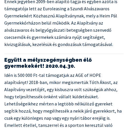
Ennek jegyében 2009-ben alapító tagja és egyben azóta is
támogatója lett az Euroleasing a Szundi Alvászavaros
Gyermekekért Közhasznú Alapítványnak, mely a Heim Pál
Gyermekkórházon belül működik. Az Alapítvány az
alvászavaros és belgyógyászati betegségben szenvedő
csecsemők és gyermekek számára nyújt segítséget,
kivizsgálásuk, kezelésük és gondozásuk támogatásával.
Együtt a mélyszegénységben élő
gyermekekért! 2020.04.30.
Idén is 500 000 Ft-tal támogatjuk az AGE of HOPE
alapítványt! 2018-ban, mikor megismertük Tóth Ákost, az
Alapítvány vezetőjét, egy kisbuszra volt szükségük ahhoz,
hogy teljesíthessék önként vállalt küldetésüket.
Lehetőségeikhez mérten a legtöbb nélkülöző gyereket
segítik hozzá, hogy megélhessék a nekik járó gyerekkort, ha
csak egy különleges nap vagy egy nyári tábor erejéig is.
Emellett étellel, tanszerrel és a sporton keresztül való