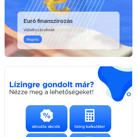
Euró finanszírozás
Hajófinanszírozás
Vállalkozásoknak
Vízre szabott megoldások
Megnéz
Megnéz