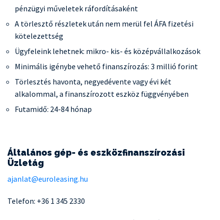
pénzügyi műveletek ráfordításaként
A törlesztő részletek után nem merül fel ÁFA fizetési
kötelezettség
Ügyfeleink lehetnek: mikro- kis- és középvállalkozások
Minimális igénybe vehető finanszírozás: 3 millió forint
Törlesztés havonta, negyedévente vagy évi két
alkalommal, a finanszírozott eszköz függvényében
Futamidő: 24-84 hónap
Általános gép- és eszközfinanszírozási
Üzletág
ajanlat@euroleasing.hu
Telefon: +36 1 345 2330