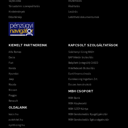
Sajtószoba
Átütemezés
Társadalmi szerepvállalás
Átvállalás
Hirdetmények
Lezárás
Oldaltérkép
Letölthető dokumentumok
KIEMELT PARTNEREINK
KAPCSOLT SZOLGÁLTATÁSOK
Alfa Romeo
Széchenyi lízing MAX+
Dacia
GAP Vételár biztosítás
Fiat
Beépített (integrált) CASCO
Honda
Hitelfedezeti Biztosítás
Hyundai
Euró finanszírozás
Jeep
Euroleasing Ingatlan Zrt.
Mazda
Összes konstrukció
Nissan
MBH CSOPORT
Piaggio
MBH Bank
Renault
MBH Alapkezelő
OLDALAINK
MBH SZÉP Kártya
kocsi.hu
MBH Gondoskodás Nyugdíjpénztár
autohitel.hu
MBH Gondoskodás Egészségpénztár
nyiltlizing.hu