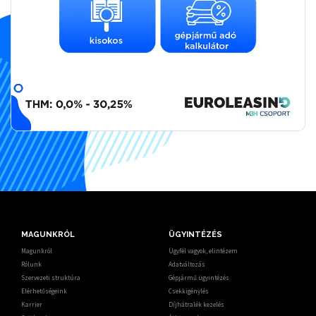
MAGUNKRÓL
ÜGYINTÉZÉS
Magunkról
Ügyfél vagyok, elintézem
Rólunk
Adatváltozás
Szervezeti struktúra
Gépjármű ügyintézés
Elérhetőségeink
Csekkigénylés
Karrier
Díjhátralék kezelés