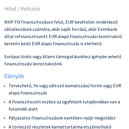
Hitel / Kölcsön
NHP FIX finanszírozáson felül, EUR bevétellel rendelkező
vállalkozások számára, akár saját forrású, akár Eximbank
által refinanszírozott EUR alapú finanszírozási konstrukció
keretén belül EUR alapú finanszírozás is elérhető.
Európai Uniós vagy állami támogatásokhoz igénybe vehető
finanszírozási konstrukciónk.
Előnyök
Tervezhető, fix vagy változó kamatozású forint vagy EUR
alapú finanszírozás
A finanszírozott eszköz az ügyfelünk tulajdonában van a
futamidő alatt
Pályázatos finanszírozások esetében nyújt megoldást
A törlesztő részletek kamattartalma elszámolható