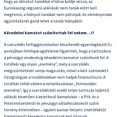
hogy az okiratot tanúkkal ellátva küldje vissza, az
Euroleasing cégszerű aláírását nem tanúk előtt kell
megtenni, a hiányzó tanúkat nem pótoljuk. Az okmányirodai
ügyintézésnél gond lehet a tanúk hiányából.
Késedelmi kamatot számítottak fel nekem…!?
A szerződés felfüggesztésekor készítendő egyenlegközlő 5./
pontjában felhívjuk ügyfeleink figyelmét, hogy a tartozásra
a pénzügyi rendezésig késedelmi kamatot számítunk fel. A
totálkár egy olyan „esemény”, mely a szerződés
megszűntetését vonja maga után, mivel a kárt szenvedett
lízingtárgyat a továbbiakban nem tudjuk finanszírozni. A
totálkár tehát ebben a vonatkozásban „felmondási
esemény”, így a szerződésből eredő teljes tartozás lejárttá
válását követően a keletkező kamatokat – a Ptk. és a
Hitelintézetekről és pénzügyi vállalkozásokról szóló
törvény értelmében – ügyleti kamat helyett (mértékétől
függetlenül) késedelmi kamatnak kell hívnunk.