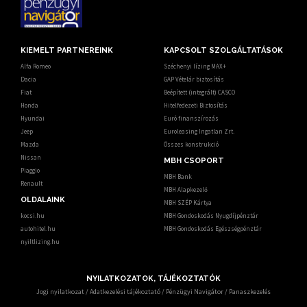
KIEMELT PARTNEREINK
KAPCSOLT SZOLGÁLTATÁSOK
Alfa Romeo
Széchenyi lízing MAX+
Dacia
GAP Vételár biztosítás
Fiat
Beépített (integrált) CASCO
Honda
Hitelfedezeti Biztosítás
Hyundai
Euró finanszírozás
Jeep
Euroleasing Ingatlan Zrt.
Mazda
Összes konstrukció
Nissan
MBH CSOPORT
Piaggio
MBH Bank
Renault
MBH Alapkezelő
OLDALAINK
MBH SZÉP Kártya
kocsi.hu
MBH Gondoskodás Nyugdíjpénztár
autohitel.hu
MBH Gondoskodás Egészségpénztár
nyiltlizing.hu
NYILATKOZATOK, TÁJÉKOZTATÓK
Jogi nyilatkozat
/
Adatkezelési tájékoztató
/
Pénzügyi Navigátor
/
Panaszkezelés