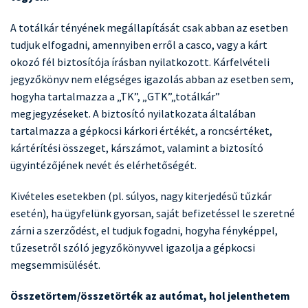
A totálkár tényének megállapítását csak abban az esetben
tudjuk elfogadni, amennyiben erről a casco, vagy a kárt
okozó fél biztosítója írásban nyilatkozott. Kárfelvételi
jegyzőkönyv nem elégséges igazolás abban az esetben sem,
hogyha tartalmazza a „TK”, „GTK”„totálkár”
megjegyzéseket. A biztosító nyilatkozata általában
tartalmazza a gépkocsi kárkori értékét, a roncsértéket,
kártérítési összeget, kárszámot, valamint a biztosító
ügyintézőjének nevét és elérhetőségét.
Kivételes esetekben (pl. súlyos, nagy kiterjedésű tűzkár
esetén), ha ügyfelünk gyorsan, saját befizetéssel le szeretné
zárni a szerződést, el tudjuk fogadni, hogyha fényképpel,
tűzesetről szóló jegyzőkönyvvel igazolja a gépkocsi
megsemmisülését.
Összetörtem/összetörték az autómat, hol jelenthetem