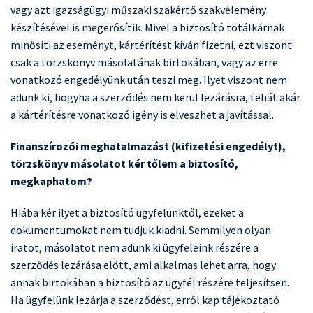
vagy azt igazságügyi műszaki szakértő szakvélemény
készítésével is megerősítik. Mivel a biztosító totálkárnak
minősíti az eseményt, kártérítést kíván fizetni, ezt viszont
csak a törzskönyv másolatának birtokában, vagy az erre
vonatkozó engedélyünk után teszi meg. Ilyet viszont nem
adunk ki, hogyha a szerződés nem kerül lezárásra, tehát akár
a kártérítésre vonatkozó igény is elveszhet a javítással.
Finanszírozói meghatalmazást (kifizetési engedélyt),
törzskönyv másolatot kér tőlem a biztosító,
megkaphatom?
Hiába kér ilyet a biztosító ügyfelünktől, ezeket a
dokumentumokat nem tudjuk kiadni. Semmilyen olyan
iratot, másolatot nem adunk ki ügyfeleink részére a
szerződés lezárása előtt, ami alkalmas lehet arra, hogy
annak birtokában a biztosító az ügyfél részére teljesítsen.
Ha ügyfelünk lezárja a szerződést, erről kap tájékoztató