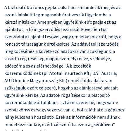
A biztosítók a roncs gépkocsikat liciten hirdetik meg és az
azon kialakult legmagasabb árat veszik figyelembe a
kárszámításkor. Amennyiben ügyfelünk elfogadja ezt az
ajánlatot, a lízingszerződés lezárását követően tud
szerződni az ajánlattevővel, vagy rendelkezni arról, hogy a
roncsot társaságunk értékesítse. Az adásvételi szerződés
megkötéséhez a következő adatokra van szükségünk: a
vásárló cég (esetleg magánszemély) neve, székhelye,
adószáma és az elérhetőségei. A biztosítók
közreműködőinek (pl. Atotal Insurtech Kft., DAT Austria,
AUTOonline Magyarország Kft.) ennél több adatra van
szükségük, ezért célszerű, hogyha az ajánlattevő adatait
ügyfelünk kéri be. Az adatok rögzítésekor a biztosító
közreműködője általában tisztázni szeretné, hogy van-e
szervízkönyv és/vagy vezetve van-e, hol található a gépkocsi,
hány kulcs van hozzá stb. Ezek az információk nem állnak
rendelkezésünkre, ezért célszerű ha ezen a „kérdőíven”