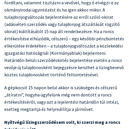
fordítani, valamint tisztázni a vevővel, hogy ő elvégzi-e az
okmányirodai ügyintézést és ha igen akkor mikor. A
tulajdonjogváltozás bejelentésére az erről szóló okirat
(adásvételi szerződés vagy tulajdonjog átszállását rögzítő
okirat) kiállításától 15 nap áll rendelkezésre. Ha a roncs
értékesítése elhúzódik, célszerű – egy későbbi pénzbüntetés
elkerülése érdekében – a tulajdonjogváltozást a közlekedési
igazgatási hatóságnál (Kormányablak) bejelenteni.
Határidőn belüli szerződéskötés bejelentése esetén a roncs
vevője új tulajdonosként bejegyzésre kerülhet a lízingbevevő
köztes tulajdonosként történő feltüntetésével.
A gépkocsit 15 napon belül akkor is szükséges és célszerű
„átíratni”, hogyha ügyfelünk még nem döntött a roncs
értékesítéséről, vagy azt a lejelentési határidőn túl intézi,
esetleg megtartja és helyreállítja a járművet.
Nyíltvégű lízingszerződésem volt, ki szerzi meg a roncs