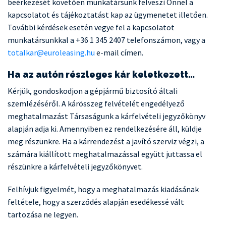
beérkezését követően munkatársunk felveszi Önnel a
kapcsolatot és tájékoztatást kap az ügymenetet illetően.
További kérdések esetén vegye fel a kapcsolatot
munkatársunkkal a +36 1 345 2407 telefonszámon, vagy a
totalkar@euroleasing.hu
e-mail címen.
Ha az autón részleges kár keletkezett…
Kérjük, gondoskodjon a gépjármű biztosító általi
szemlézéséről. A kárösszeg felvételét engedélyező
meghatalmazást Társaságunk a kárfelvételi jegyzőkönyv
alapján adja ki. Amennyiben ez rendelkezésére áll, küldje
meg részünkre. Ha a kárrendezést a javító szerviz végzi, a
számára kiállított meghatalmazással együtt juttassa el
részünkre a kárfelvételi jegyzőkönyvet.
Felhívjuk figyelmét, hogy a meghatalmazás kiadásának
feltétele, hogy a szerződés alapján esedékessé vált
tartozása ne legyen.