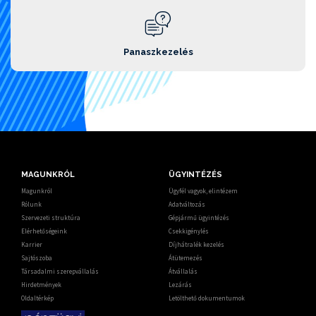
Panaszkezelés
MAGUNKRÓL
ÜGYINTÉZÉS
Magunkról
Ügyfél vagyok, elintézem
Rólunk
Adatváltozás
Szervezeti struktúra
Gépjármű ügyintézés
Elérhetőségeink
Csekkigénylés
Karrier
Díjhátralék kezelés
Sajtószoba
Átütemezés
Társadalmi szerepvállalás
Átvállalás
Hirdetmények
Lezárás
Oldaltérkép
Letölthető dokumentumok