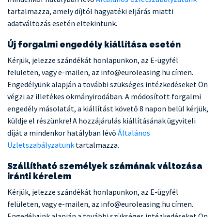
tartalmazza, amely díjtól hagyatéki eljárás miatti
adatváltozás esetén eltekintünk.
Új forgalmi engedély kiállítása esetén
Kérjük, jelezze szándékát honlapunkon, az E-ügyfél
felületen, vagy e-mailen, az info@euroleasing.hu címen.
Engedélyünk alapján a további szükséges intézkedéseket Ön
végzi az illetékes okmányirodában. A módosított forgalmi
engedély másolatát, a kiállítást követő 8 napon belül kérjük,
küldje el részünkre! A hozzájárulás kiállításának ügyviteli
díját a mindenkor hatályban lévő
Általános
Üzletszabályzatunk
tartalmazza.
Szállítható személyek számának változása
iránti kérelem
Kérjük, jelezze szándékát honlapunkon, az E-ügyfél
felületen, vagy e-mailen, az info@euroleasing.hu címen.
Engedélyünk alapján a további szükséges intézkedéseket Ön