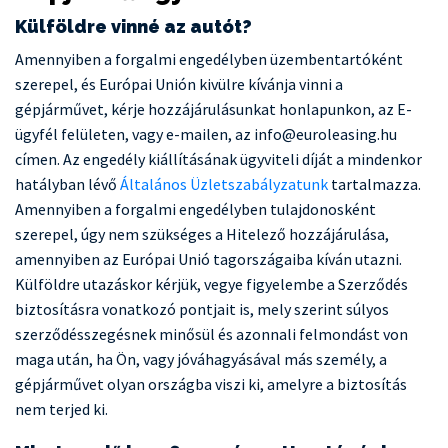
Külföldre vinné az autót?
Amennyiben a forgalmi engedélyben üzembentartóként
szerepel, és Európai Unión kivülre kívánja vinni a
gépjárművet, kérje hozzájárulásunkat honlapunkon, az E-
ügyfél felületen, vagy e-mailen, az info@euroleasing.hu
címen. Az engedély kiállításának ügyviteli díját a mindenkor
hatályban lévő
Általános Üzletszabályzatunk
tartalmazza.
Amennyiben a forgalmi engedélyben tulajdonosként
szerepel, úgy nem szükséges a Hitelező hozzájárulása,
amennyiben az Európai Unió tagországaiba kíván utazni.
Külföldre utazáskor kérjük, vegye figyelembe a Szerződés
biztosításra vonatkozó pontjait is, mely szerint súlyos
szerződésszegésnek minősül és azonnali felmondást von
maga után, ha Ön, vagy jóváhagyásával más személy, a
gépjárművet olyan országba viszi ki, amelyre a biztosítás
nem terjed ki.