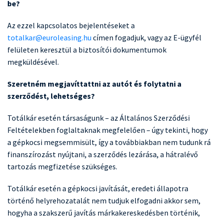
be?
Az ezzel kapcsolatos bejelentéseket a
totalkar@euroleasing.hu
címen fogadjuk, vagy az E-ügyfél
felületen keresztül a biztosítói dokumentumok
megküldésével.
Szeretném megjavíttattni az autót és folytatni a
szerződést, lehetséges?
Totálkár esetén társaságunk – az Általános Szerződési
Feltételekben foglaltaknak megfelelően – úgy tekinti, hogy
a gépkocsi megsemmisült, így a továbbiakban nem tudunk rá
finanszírozást nyújtani, a szerződés lezárása, a hátralévő
tartozás megfizetése szükséges.
Totálkár esetén a gépkocsi javítását, eredeti állapotra
történő helyrehozatalát nem tudjuk elfogadni akkor sem,
hogyha a szakszerű javítás márkakereskedésben történik,