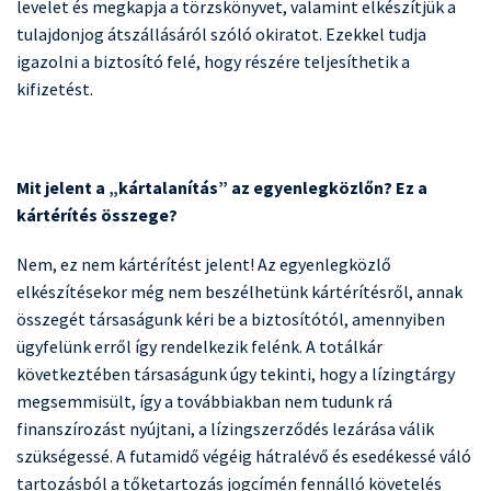
levelet és megkapja a törzskönyvet, valamint elkészítjük a
tulajdonjog átszállásáról szóló okiratot. Ezekkel tudja
igazolni a biztosító felé, hogy részére teljesíthetik a
kifizetést.
Mit jelent a „kártalanítás” az egyenlegközlőn? Ez a
kártérítés összege?
Nem, ez nem kártérítést jelent! Az egyenlegközlő
elkészítésekor még nem beszélhetünk kártérítésről, annak
összegét társaságunk kéri be a biztosítótól, amennyiben
ügyfelünk erről így rendelkezik felénk. A totálkár
következtében társaságunk úgy tekinti, hogy a lízingtárgy
megsemmisült, így a továbbiakban nem tudunk rá
finanszírozást nyújtani, a lízingszerződés lezárása válik
szükségessé. A futamidő végéig hátralévő és esedékessé váló
tartozásból a tőketartozás jogcímén fennálló követelés