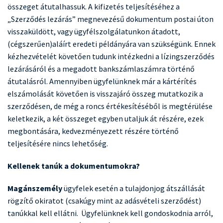
összeget átutalhassuk. A kifizetés teljesítéséhez a
„Szerződés lezárás” megnevezésű dokumentum postai úton
visszaküldött, vagy ügyfélszolgálatunkon átadott,
(cégszerűen)aláírt eredeti példányára van szükségünk. Ennek
kézhezvételét követően tudunk intézkedni a lízingszerződés
lezárásáról és a megadott bankszámlaszámra történő
átutalásról. Amennyiben ügyfelünknek már a kártérítés
elszámolását követően is visszajáró összeg mutatkozik a
szerződésen, de még a roncs értékesítéséből is megtérülése
keletkezik, a két összeget egyben utaljuk át részére, ezek
megbontására, kedvezményezett részére történő
teljesítésére nincs lehetőség.
Kellenek tanúk a dokumentumokra?
Magánszemély
ügyfelek esetén a tulajdonjog átszállását
rögzítő okiratot (csakúgy mint az adásvételi szerződést)
tanúkkal kell ellátni. Ügyfelünknek kell gondoskodnia arról,