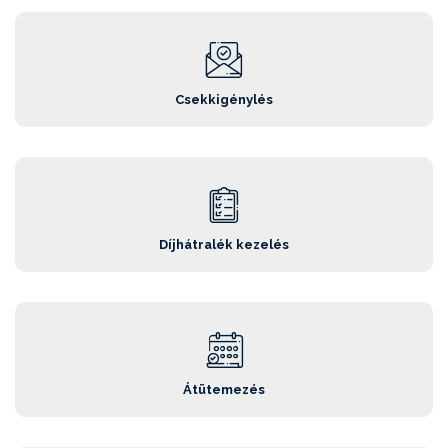
Csekkigénylés
Díjhátralék kezelés
Átütemezés