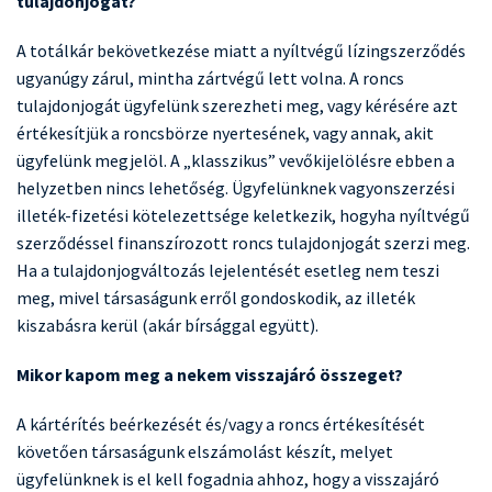
tulajdonjogát?
A totálkár bekövetkezése miatt a nyíltvégű lízingszerződés
ugyanúgy zárul, mintha zártvégű lett volna. A roncs
tulajdonjogát ügyfelünk szerezheti meg, vagy kérésére azt
értékesítjük a roncsbörze nyertesének, vagy annak, akit
ügyfelünk megjelöl. A „klasszikus” vevőkijelölésre ebben a
helyzetben nincs lehetőség. Ügyfelünknek vagyonszerzési
illeték-fizetési kötelezettsége keletkezik, hogyha nyíltvégű
szerződéssel finanszírozott roncs tulajdonjogát szerzi meg.
Ha a tulajdonjogváltozás lejelentését esetleg nem teszi
meg, mivel társaságunk erről gondoskodik, az illeték
kiszabásra kerül (akár bírsággal együtt).
Mikor kapom meg a nekem visszajáró összeget?
A kártérítés beérkezését és/vagy a roncs értékesítését
követően társaságunk elszámolást készít, melyet
ügyfelünknek is el kell fogadnia ahhoz, hogy a visszajáró