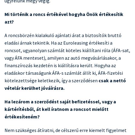
ügyfelünk megy végig.
Mi történik a roncs értékével hogyha Önök értékesítik
azt?
A roncsbörzén kialakuló ajánlati árat a biztosítók bruttó
eladási árnak tekintik. Ha az Euroleasing értékesíti a
roncsot, ugyanolyan számlát köteles kiállítani róla (ÁFA-sat,
vagy ÁFA menteset), amilyen az autó megvásárlásakor, a
finanszírozás kezdetén is kiállításra került. Hogyha az
eladáskor társaságunk ÁFA-s számlát állít ki, ÁFA-fizetési
kötelezettsége keletkezik, így a szerződésen
csak a nettó
vételár kerülhet jóváírásra.
Ha lezárom a szerződést saját befizetéssel, vagy a
kártérítésből, át kell íratnom a roncsot mielőtt
értékesíteném?
Nem szükséges átíratni, de célszerű erre kiemelt figyelmet