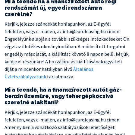
Mi a teendő ha a finanszírozott autó régi
rendszámát új, egyedi rendszámra
cserélné?
Kérjük, jelezze szándékát honlapunkon, az E-ügyfél
felületen, vagy e-mailen, az info@euroleasing.hu címen.
Engedélyünk alapján a további szükséges intézkedéseket Ön
végzi az illetékes okmányirodában. A módosított forgalmi
engedély másolatát, a kiállítást követő 8 napon belül kérjük,
küldje el részünkre! A hozzájárulás kiállításának ügyviteli
díját a mindenkor hatályban lévő
Általános
Üzletszabályzatunk
tartalmazza.
Mi a teendő, ha a finanszírozott autót gáz-
benzin üzeműre, vagy tehergépkocsivá
szeretné alakítani?
Kérjük, jelezze szándékát honlapunkon, az E-ügyfél
felületen, vagy e-mailen, az info@euroleasing.hu címen.
Amennyiben a vonatkozó szabályozások lehetőséget
biztosítanak az átalakításra, egyedi elbírálás alapján kerül