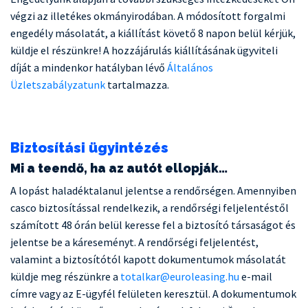
végzi az illetékes okmányirodában. A módosított forgalmi
engedély másolatát, a kiállítást követő 8 napon belül kérjük,
küldje el részünkre! A hozzájárulás kiállításának ügyviteli
díját a mindenkor hatályban lévő
Általános
Üzletszabályzatunk
tartalmazza.
Biztosítási ügyintézés
Mi a teendő, ha az autót ellopják…
A lopást haladéktalanul jelentse a rendőrségen. Amennyiben
casco biztosítással rendelkezik, a rendőrségi feljelentéstől
számított 48 órán belül keresse fel a biztosító társaságot és
jelentse be a káreseményt. A rendőrségi feljelentést,
valamint a biztosítótól kapott dokumentumok másolatát
küldje meg részünkre a
totalkar@euroleasing.hu
e-mail
címre vagy az E-ügyfél felületen keresztül. A dokumentumok