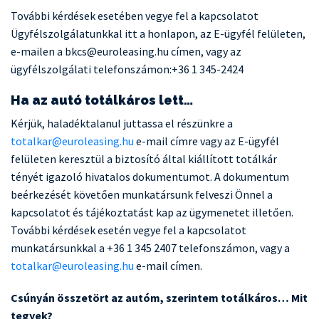
További kérdések esetében vegye fel a kapcsolatot
Ügyfélszolgálatunkkal itt a honlapon, az E-ügyfél felületen,
e-mailen a bkcs@euroleasing.hu címen, vagy az
ügyfélszolgálati telefonszámon:+36 1 345-2424
Ha az autó totálkáros lett…
Kérjük, haladéktalanul juttassa el részünkre a
totalkar@euroleasing.hu
e-mail címre vagy az E-ügyfél
felületen keresztül a biztosító által kiállított totálkár
tényét igazoló hivatalos dokumentumot. A dokumentum
beérkezését követően munkatársunk felveszi Önnel a
kapcsolatot és tájékoztatást kap az ügymenetet illetően.
További kérdések esetén vegye fel a kapcsolatot
munkatársunkkal a +36 1 345 2407 telefonszámon, vagy a
totalkar@euroleasing.hu
e-mail címen.
Csúnyán összetört az autóm, szerintem totálkáros… Mit
tegyek?