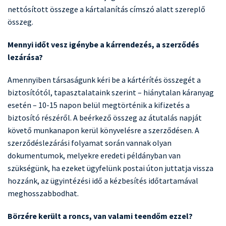
nettósított összege a kártalanítás címszó alatt szereplő
összeg.
Mennyi időt vesz igénybe a kárrendezés, a szerződés
lezárása?
Amennyiben társaságunk kéri be a kártérítés összegét a
biztosítótól, tapasztalataink szerint – hiánytalan káranyag
esetén – 10-15 napon belül megtörténik a kifizetés a
biztosító részéről. A beérkező összeg az átutalás napját
követő munkanapon kerül könyvelésre a szerződésen. A
szerződéslezárási folyamat során vannak olyan
dokumentumok, melyekre eredeti példányban van
szükségünk, ha ezeket ügyfelünk postai úton juttatja vissza
hozzánk, az ügyintézési idő a kézbesítés időtartamával
meghosszabbodhat.
Börzére került a roncs, van valami teendőm ezzel?