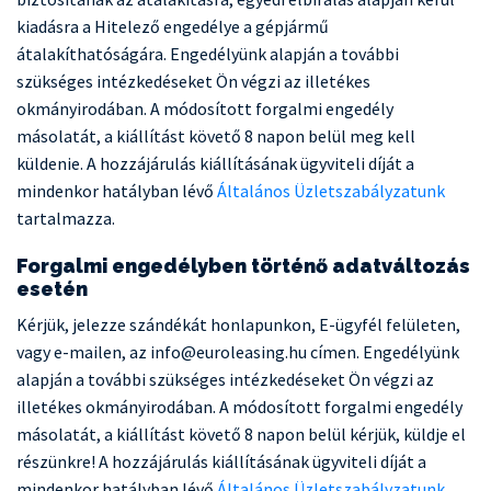
kiadásra a Hitelező engedélye a gépjármű
átalakíthatóságára. Engedélyünk alapján a további
szükséges intézkedéseket Ön végzi az illetékes
okmányirodában. A módosított forgalmi engedély
másolatát, a kiállítást követő 8 napon belül meg kell
küldenie. A hozzájárulás kiállításának ügyviteli díját a
mindenkor hatályban lévő
Általános Üzletszabályzatunk
tartalmazza.
Forgalmi engedélyben történő adatváltozás
esetén
Kérjük, jelezze szándékát honlapunkon, E-ügyfél felületen,
vagy e-mailen, az info@euroleasing.hu címen. Engedélyünk
alapján a további szükséges intézkedéseket Ön végzi az
illetékes okmányirodában. A módosított forgalmi engedély
másolatát, a kiállítást követő 8 napon belül kérjük, küldje el
részünkre! A hozzájárulás kiállításának ügyviteli díját a
mindenkor hatályban lévő
Általános Üzletszabályzatunk