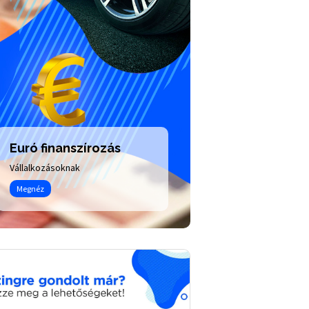
Euró finanszírozás
Motor finansz
Vállalkozásoknak
Egyedi márkaakciók
Megnéz
Megnéz