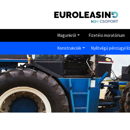
Magunkról
Fizetési moratórium
Konstrukciók
Nyíltvégű pénzügyi lí