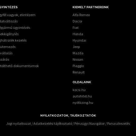
GYINTÉZÉS
KIEMELT PARTNEREINK
yfél vagyok, elintézem
Alfa Romeo
datváltozás
Dacia
épjármű ügyintézés
Fiat
sekkigénylés
Honda
jhátralék kezelés
Hyundai
tütemezés
Jeep
vállalás
Mazda
ezárás
Nissan
etölthető dokumentumok
Piaggio
Renault
OLDALAINK
kocsi.hu
autohitel.hu
nyiltlizing.hu
NYILATKOZATOK, TÁJÉKOZTATÓK
Jogi nyilatkozat
/
Adatkezelési tájékoztató
/
Pénzügyi Navigátor
/
Panaszkezelés