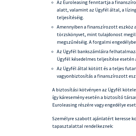
Az Euroleasing fenntartja a finanszíro
alatt, valamint az Ügyfél által, a lí
teljesítéséig.
Amennyiben a finanszírozott eszköz a 
törzskönyvet, mint tulajdonost megil
megszűnéséig. A forgalmi engedélybe 
Az Ügyfél bankszámláira felhatalmazá
Ügyfél késedelmes teljesítése esetén
Az Ügyfél által kötött és a teljes futa
vagyonbiztosítás a finanszírozott esz
A biztosítási kötvényen az Ügyfél kötel
így káresemény esetén a biztosító társa
Euroleasing részére vagy engedélye eseté
Személyre szabott ajánlatért keresse ko
tapasztalattal rendelkeznek: