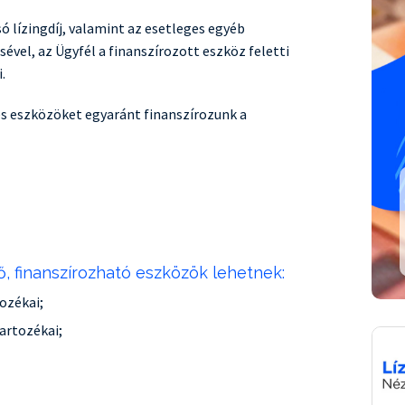
ó lízingdíj, valamint az esetleges egyéb
ével, az Ügyfél a finanszírozott eszköz feletti
.
 eszközöket egyaránt finanszírozunk a
elhez
Hajófinanszírozás
ár
s!
Vízre szabott megoldások
Megnéz
ő, finanszírozható eszközök lehetnek:
ozékai;
artozékai;