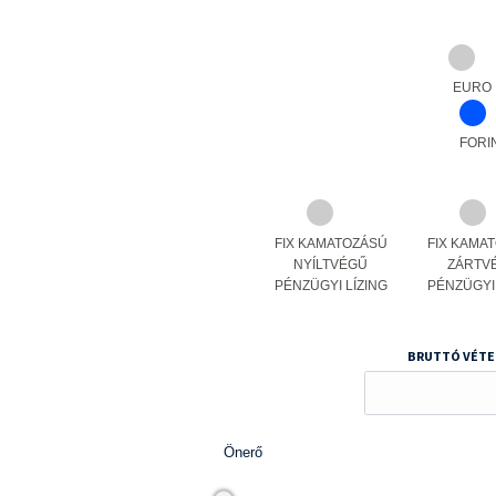
EURO
FORI
FIX KAMATOZÁSÚ
FIX KAMA
NYÍLTVÉGŰ
ZÁRTV
PÉNZÜGYI LÍZING
PÉNZÜGYI 
BRUTTÓ VÉTE
Önerő