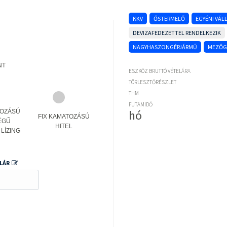
KKV
ŐSTERMELŐ
EGYÉNI VÁ
DEVIZAFEDEZETTEL RENDELKEZIK
NAGYHASZONGÉPJÁRMŰ
MEZŐG
NT
ESZKÖZ BRUTTÓ VÉTELÁRA
TÖRLESZTŐRÉSZLET
THM
FUTAMIDŐ
hó
TOZÁSÚ
FIX KAMATOZÁSÚ
ÉGŰ
HITEL
LÍZING
LÁR