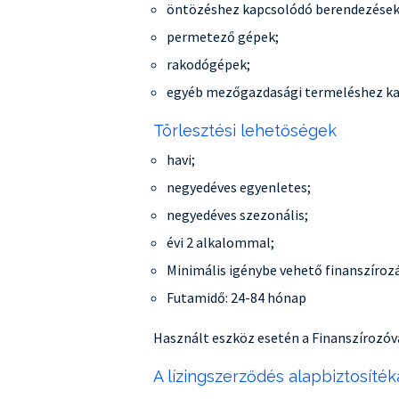
öntözéshez kapcsolódó berendezések
permetező gépek;
rakodógépek;
egyéb mezőgazdasági termeléshez ka
Törlesztési lehetőségek
havi;
negyedéves egyenletes;
negyedéves szezonális;
évi 2 alkalommal;
Minimális igénybe vehető finanszírozás
Futamidő: 24-84 hónap
Használt eszköz esetén a Finanszírozóv
A lízingszerződés alapbiztosíték