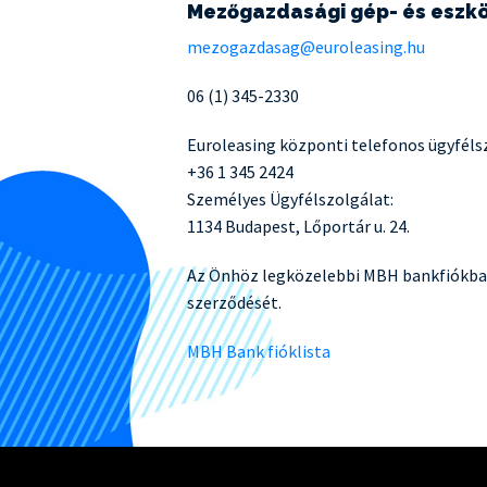
Mezőgazdasági gép- és eszköz
mezogazdasag@euroleasing.hu
06 (1) 345-2330
Euroleasing központi telefonos ügyféls
+36 1 345 2424
Személyes Ügyfélszolgálat:
1134 Budapest, Lőportár u. 24.
Az Önhöz legközelebbi MBH bankfiókban i
szerződését.
MBH Bank fióklista