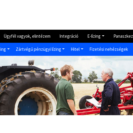
Ügyfél vagyok, elintézem
Integráció
E-lízing
Panaszkez
zing
Zártvégű pénzügyi lízing
Hitel
Fizetési nehézségek