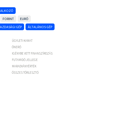
LLALKOZÓ
FORINT
EURÓ
AZDASÁGI GÉP
ÁLTALÁNOS GÉP
ÜGYLETI KAMAT
ÖNERŐ
IGÉNYBE VETT FINANSZÍROZÁS
FUTAMIDŐ JELLEGE
MARADVÁNYÉRTÉK
ÖSSZES TÖRLESZTŐ