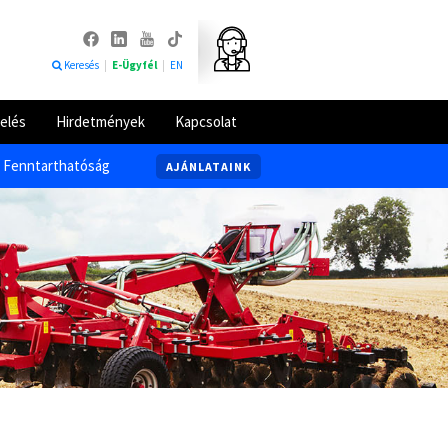
Keresés
|
E-Ügyfél
|
EN
elés
Hirdetmények
Kapcsolat
Fenntarthatóság
AJÁNLATAINK