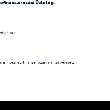
finanszírozási Üzletág:
zolgálata:
s intézheti finanszírozási ajánlat kérését,