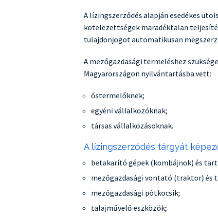
A lízingszerződés alapján esedékes utols
kötelezettségek maradéktalan teljesítés
tulajdonjogot automatikusan megszerzi
A mezőgazdasági termeléshez szükséges
Magyarországon nyilvántartásba vett:
Szezonális bevét
őstermelőknek;
igazítható,
or finanszírozás
egyéni vállalkozóknak;
rugalmas finanszírozás, ak
di márkaakciók
támogatással egybekötve i
társas vállalkozásoknak.
gnéz
Megnéz
A lízingszerződés tárgyát képez
betakarító gépek (kombájnok) és tart
mezőgazdasági vontató (traktor) és t
mezőgazdasági pótkocsik;
talajművelő eszközök;