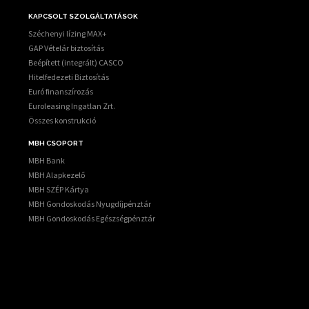
KAPCSOLT SZOLGÁLTATÁSOK
Széchenyi lízing MAX+
GAP Vételár biztosítás
Beépített (integrált) CASCO
Hitelfedezeti Biztosítás
Euró finanszírozás
Euroleasing Ingatlan Zrt.
Összes konstrukció
MBH CSOPORT
MBH Bank
MBH Alapkezelő
MBH SZÉP Kártya
MBH Gondoskodás Nyugdíjpénztár
MBH Gondoskodás Egészségpénztár