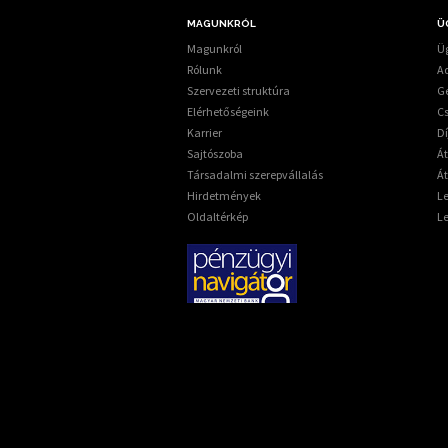
MAGUNKRÓL
Ü
Magunkról
Üg
Rólunk
A
Szervezeti struktúra
G
Elérhetőségeink
C
Karrier
Dí
Sajtószoba
Á
Társadalmi szerepvállalás
Át
Hirdetmények
L
Oldaltérkép
L