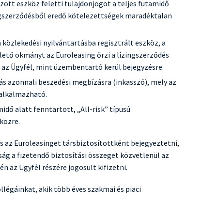
zott eszköz feletti tulajdonjogot a teljes futamidő
zingszerződésből eredő kötelezettségek maradéktalan
közlekedési nyilvántartásba regisztrált eszköz, a
lető okmányt az Euroleasing őrzi a lízingszerződés
az Ügyfél, mint üzembentartó kerül bejegyzésre.
s azonnali beszedési megbízásra (inkasszó), mely az
 alkalmazható.
midő alatt fenntartott, „All-risk” típusú
közre.
es az Euroleasinget társbiztosítottként bejegyeztetni,
ság a fizetendő biztosítási összeget közvetlenül az
n az Ügyfél részére jogosult kifizetni.
llégáinkat, akik több éves szakmai és piaci