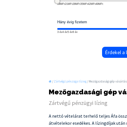
14MFt
21MFt
28MFt
35MFt
42MFt
49MFt
Hány évig fizetem
3 év
4 év
5 év
6 év
Érdekel a l
/
Zártvégű pénzügyi lízing
/
Mezőgazdasági gép vásárlá
Mezőgazdasági gép vá
Zártvégű pénzügyi lízing
A nettó vételárat terhelő teljes Áfa öss
átvételekor esedékes. A lízingdíjak után