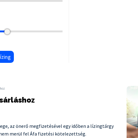
ízing
shoz
sárláshoz
zege, az önerő megfizetésével egy időben a lízingtárgy
 nem merül fel Áfa fizetési kötelezettség.