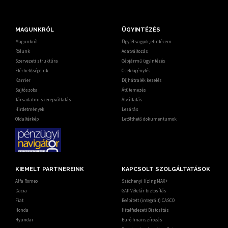
MAGUNKRÓL
ÜGYINTÉZÉS
Magunkról
Ügyfél vagyok, elintézem
Rólunk
Adatváltozás
Szervezeti struktúra
Gépjármű ügyintézés
Elérhetőségeink
Csekkigénylés
Karrier
Díjhátralék kezelés
Sajtószoba
Átütemezés
Társadalmi szerepvállalás
Átvállalás
Hirdetmények
Lezárás
Oldaltérkép
Letölthető dokumentumok
KIEMELT PARTNEREINK
KAPCSOLT SZOLGÁLTATÁSOK
Alfa Romeo
Széchenyi lízing MAX+
Dacia
GAP Vételár biztosítás
Fiat
Beépített (integrált) CASCO
Honda
Hitelfedezeti Biztosítás
Hyundai
Euró finanszírozás