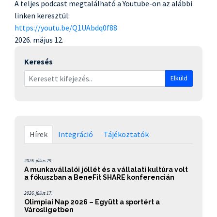
A teljes podcast megtalálható a Youtube-on az alábbi
linken keresztül:
https://youtu.be/Q1UAbdq0f88
2026. május 12.
Keresés
Elküld
Hírek
Integráció
Tájékoztatók
2026. július 29.
A munkavállalói jóllét és a vállalati kultúra volt
a fókuszban a BeneFit SHARE konferencián
2026. július 17.
Olimpiai Nap 2026 – Együtt a sportért a
Városligetben