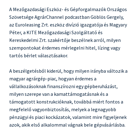
A Mezőgazdasági Eszköz- és Gépforgalmazók Országos
Szövetsége AgrárChannel podcastban Göblös Gergely,
az Euroleasing Zrt. eszköz divízió igazgatója és Magyary
Péter, a KITE Mezőgazdasági Szolgáltató és
Kereskedelmi Zrt. szakértője beszélnek arról, milyen
szempontokat érdemes mérlegelni hitel, lízing vagy
tartós bérlet választásakor.
A beszélgetésből kiderül, hogy milyen irányba változik a
magyar agrárgép-piac, hogyan érdemes a
vállalkozásoknak finanszírozni egy gépberuházást,
milyen szerepe van a kamattámogatásnak és a
támogatott konstrukcióknak, továbbá miért fontos a
megfelelő vagyonbiztosítás, melyek a legnagyobb
pénzügyi és piaci kockázatok, valamint mire figyeljenek
azok, akik első alkalommal vágnak bele gépvásárlásba.