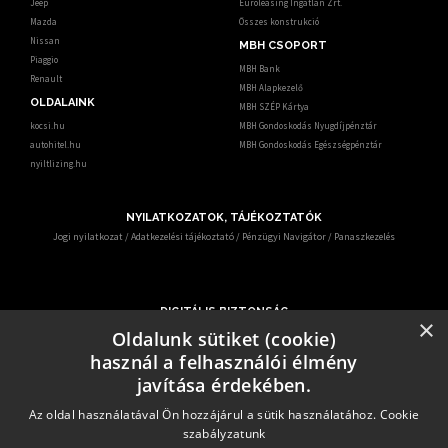
Jeep
Euroleasing Ingatlan Zrt.
Mazda
Összes konstrukció
Nissan
MBH CSOPORT
Piaggio
MBH Bank
Renault
MBH Alapkezelő
OLDALAINK
MBH SZÉP Kártya
kocsi.hu
MBH Gondoskodás Nyugdíjpénztár
autohitel.hu
MBH Gondoskodás Egészségpénztár
nyiltlizing.hu
NYILATKOZATOK, TÁJÉKOZTATÓK
Jogi nyilatkozat
/
Adatkezelési tájékoztató
/
Pénzügyi Navigátor
/
Panaszkezelés
DIGITÁLIS BIZTONSÁG
×
Ismerje meg, hogy mit tehet digitális biztonsága érdekében.
Oldalunk sütiket (cookie)
Az egyre gyakrabban előforduló online csalások miatt – KiberPajzs néven - oktatási
használ a felhasználói élmény
programot indított több hatóság és szervezet.
Erről az alábbi elérhetőségen keresztül informálódhatnak a pénzügyi fogyasztók:
javítása érdekében.
https:/kiberpajzs.hu
.
Az oldal használatával Ön hozzájárul a sütik használatához.
Cookie
szabályzatunk