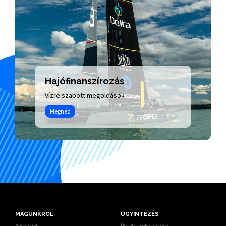
Hajófinanszírozás
Vízre szabott megoldások
Megnéz
MAGUNKRÓL
ÜGYINTÉZÉS
Magunkról
Ügyfél vagyok, elintézem