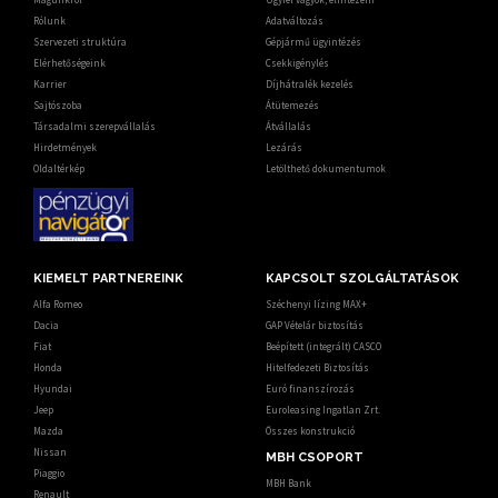
Rólunk
Adatváltozás
Szervezeti struktúra
Gépjármű ügyintézés
Elérhetőségeink
Csekkigénylés
Karrier
Díjhátralék kezelés
Sajtószoba
Átütemezés
Társadalmi szerepvállalás
Átvállalás
Hirdetmények
Lezárás
Oldaltérkép
Letölthető dokumentumok
KIEMELT PARTNEREINK
KAPCSOLT SZOLGÁLTATÁSOK
Alfa Romeo
Széchenyi lízing MAX+
Dacia
GAP Vételár biztosítás
Fiat
Beépített (integrált) CASCO
Honda
Hitelfedezeti Biztosítás
Hyundai
Euró finanszírozás
Jeep
Euroleasing Ingatlan Zrt.
Mazda
Összes konstrukció
Nissan
MBH CSOPORT
Piaggio
MBH Bank
Renault