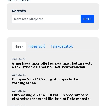
2026. május 26.
Keresés
Elküld
Hírek
Integráció
Tájékoztatók
2026. július 29.
A munkavállalói jóllét és a vállalati kultúra volt
a fókuszban a BeneFit SHARE konferencián
2026. július 17.
Olimpiai Nap 2026 – Együtt a sportért a
Városligetben
2026. július 10.
Euroleasing-siker a FutureClub programban:
első helyezést ért el Hidi Kristóf Béla csapata