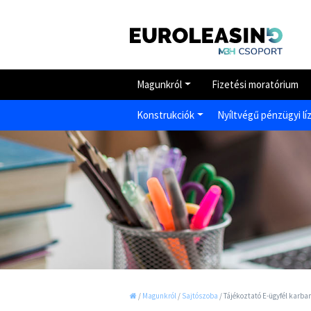
Magunkról
Fizetési moratórium
Konstrukciók
Nyíltvégű pénzügyi lí
/
Magunkról
/
Sajtószoba
/
Tájékoztató E-ügyfél karba