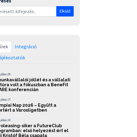
resés
Elküld
írek
Integráció
ájékoztatók
július 29.
unkavállalói jóllét és a vállalati
túra volt a fókuszban a BeneFit
ARE konferencián
július 17.
mpiai Nap 2026 – Együtt a
rtért a Városligetben
július 10.
roleasing-siker a FutureClub
ogramban: első helyezést ért el
i Kristóf Béla csapata