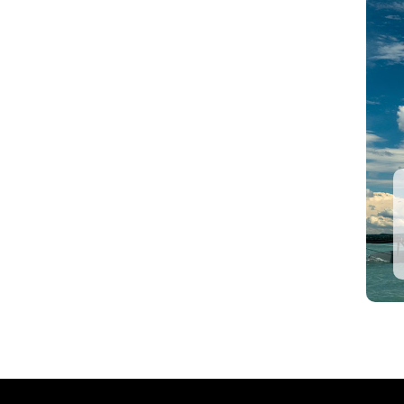
Euró finanszírozás
akár
 is!
Vállalkozásoknak
Megnéz