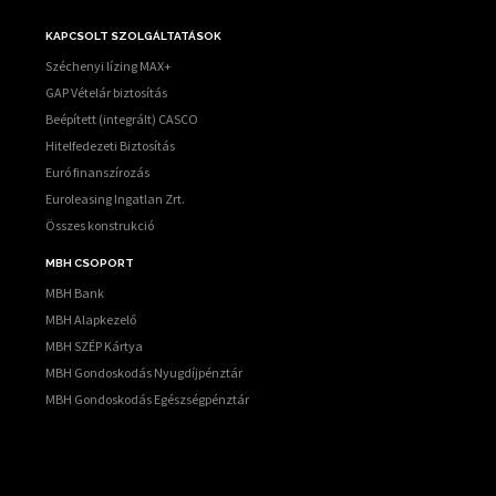
KAPCSOLT SZOLGÁLTATÁSOK
Széchenyi lízing MAX+
GAP Vételár biztosítás
Beépített (integrált) CASCO
Hitelfedezeti Biztosítás
Euró finanszírozás
Euroleasing Ingatlan Zrt.
Összes konstrukció
MBH CSOPORT
MBH Bank
MBH Alapkezelő
MBH SZÉP Kártya
MBH Gondoskodás Nyugdíjpénztár
MBH Gondoskodás Egészségpénztár