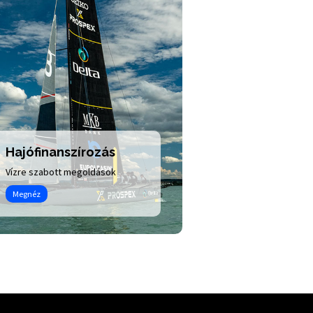
Hajófinanszírozás
Motor finanszí
Vízre szabott megoldások
Egyedi márkaakciók
Megnéz
Megnéz