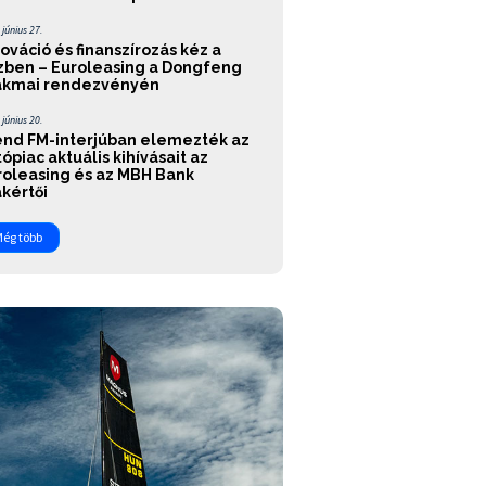
 június 27.
ováció és finanszírozás kéz a
zben – Euroleasing a Dongfeng
akmai rendezvényén
 június 20.
end FM-interjúban elemezték az
ópiac aktuális kihívásait az
roleasing és az MBH Bank
kértői
ég több