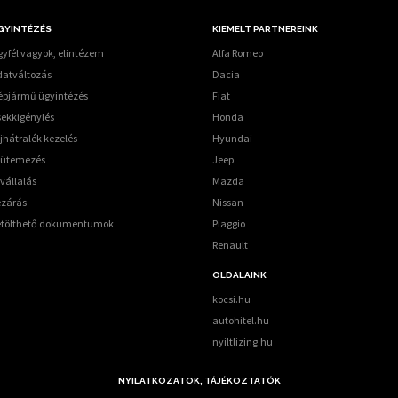
GYINTÉZÉS
KIEMELT PARTNEREINK
yfél vagyok, elintézem
Alfa Romeo
datváltozás
Dacia
épjármű ügyintézés
Fiat
sekkigénylés
Honda
jhátralék kezelés
Hyundai
tütemezés
Jeep
vállalás
Mazda
ezárás
Nissan
etölthető dokumentumok
Piaggio
Renault
OLDALAINK
kocsi.hu
autohitel.hu
nyiltlizing.hu
NYILATKOZATOK, TÁJÉKOZTATÓK