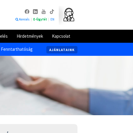
Keresés
|
E-Ügyfél
|
EN
elés
Hirdetmények
Kapcsolat
Fenntarthatóság
AJÁNLATAINK