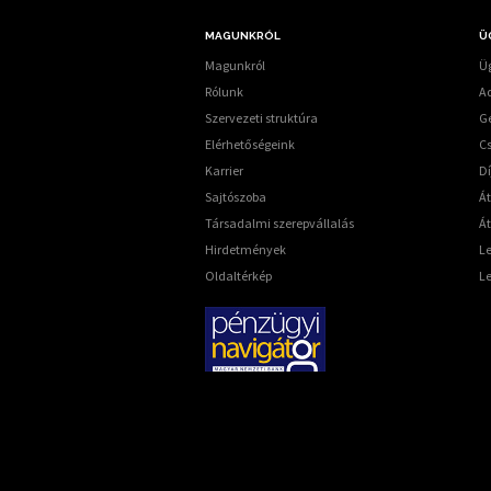
MAGUNKRÓL
Ü
Magunkról
Üg
Rólunk
A
Szervezeti struktúra
G
Elérhetőségeink
C
Karrier
Dí
Sajtószoba
Á
Társadalmi szerepvállalás
Át
Hirdetmények
L
Oldaltérkép
L