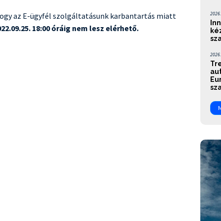
2026.
hogy az E-ügyfél szolgáltatásunk karbantartás miatt
Inn
22.09.25. 18:00 óráig nem lesz elérhető.
ké
sz
2026.
Tr
aut
Eu
sza
M