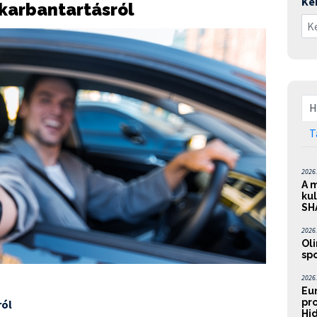
Ke
 karbantartásról
H
T
2026. 
A m
kul
SH
2026. 
Oli
spo
2026. 
Eu
pr
ról
Hid