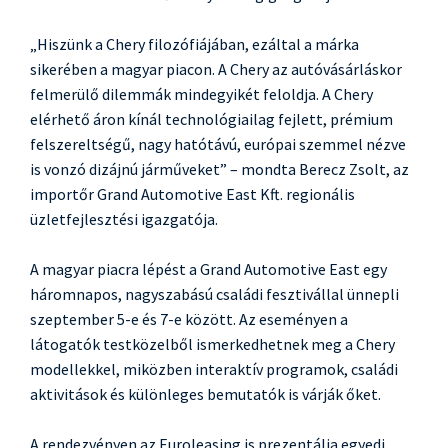
„Hiszünk a Chery filozófiájában, ezáltal a márka
sikerében a magyar piacon. A Chery az autóvásárláskor
felmerülő dilemmák mindegyikét feloldja. A Chery
elérhető áron kínál technológiailag fejlett, prémium
felszereltségű, nagy hatótávú, európai szemmel nézve
is vonzó dizájnú járműveket” – mondta Berecz Zsolt, az
importőr Grand Automotive East Kft. regionális
üzletfejlesztési igazgatója.
A magyar piacra lépést a Grand Automotive East egy
háromnapos, nagyszabású családi fesztivállal ünnepli
szeptember 5-e és 7-e között. Az eseményen a
látogatók testközelből ismerkedhetnek meg a Chery
modellekkel, miközben interaktív programok, családi
aktivitások és különleges bemutatók is várják őket.
A rendezvényen az Euroleasing is prezentálja egyedi,