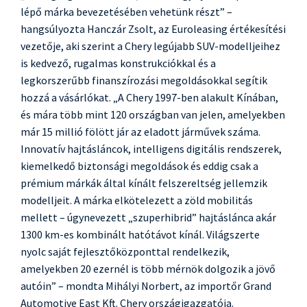
lépő márka bevezetésében vehetünk részt” –
hangsúlyozta Hanczár Zsolt, az Euroleasing értékesítési
vezetője, aki szerint a Chery legújabb SUV-modelljeihez
is kedvező, rugalmas konstrukciókkal és a
legkorszerűbb finanszírozási megoldásokkal segítik
hozzá a vásárlókat. „A Chery 1997-ben alakult Kínában,
és mára több mint 120 országban van jelen, amelyekben
már 15 millió fölött jár az eladott járművek száma.
Innovatív hajtásláncok, intelligens digitális rendszerek,
kiemelkedő biztonsági megoldások és eddig csak a
prémium márkák által kínált felszereltség jellemzik
modelljeit. A márka elkötelezett a zöld mobilitás
mellett – úgynevezett „szuperhibrid” hajtáslánca akár
1300 km-es kombinált hatótávot kínál. Világszerte
nyolc saját fejlesztőközponttal rendelkezik,
amelyekben 20 ezernél is több mérnök dolgozik a jövő
autóin” – mondta Mihályi Norbert, az importőr Grand
Automotive East Kft. Chery országigazgatója.