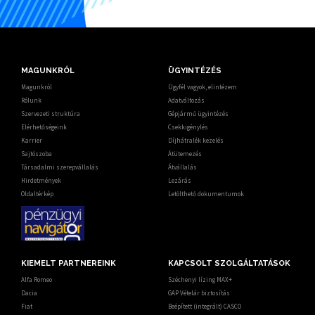
MAGUNKRÓL
ÜGYINTÉZÉS
Magunkról
Ügyfél vagyok, elintézem
Rólunk
Adatváltozás
Szervezeti struktúra
Gépjármű ügyintézés
Elérhetőségeink
Csekkigénylés
Karrier
Díjhátralék kezelés
Sajtószoba
Átütemezés
Társadalmi szerepvállalás
Átvállalás
Hirdetmények
Lezárás
Oldaltérkép
Letölthető dokumentumok
KIEMELT PARTNEREINK
KAPCSOLT SZOLGÁLTATÁSOK
Alfa Romeo
Széchenyi lízing MAX+
Dacia
GAP Vételár biztosítás
Fiat
Beépített (integrált) CASCO