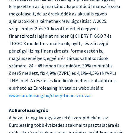
kifejezetten az új márkához kapcsolódó finanszírozási
megoldásait, de az érdeklődők az aktuális egyéb
ajánlatokról is kérhetnek felvilágosítást. A 2025.
szeptember 2. és 30. között elérhető egyedi
finanszírozási ajánlat minden új CHERY TIGGO 7 és
TIGGO 8 modellre vonatkozik, nyílt,- és zártvégű
pénzügyi lízing finanszírozási forma esetén is,
magánszemélyek, egyéni és társas vállalkozások
számára, 24 – 48 hónap futamidőre, 30% minimális
önerő mellett, fix 4,9% (ZVPL) és 4,1%-4,5% (NYVPL)
THM-mel. A részletes kondíciók mellett kalkulátor is
elérhető az Euroleasing hivatalos weboldalán:
www.euroleasing.hu/chery-finanszirozas
Az Euroleasingről:
A hazai lízingpiac egyik vezető szereplőjeként az
Euroleasing több évtizedes szakmai tapasztalatára és
széles körű márkakapcsolataira építve nyújt korszerű és