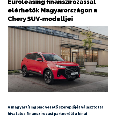
Euroleasing finanszírozással
elérhetők Magyarországon a
Chery SUV-modelljei
A magyar lízingpiac vezető szereplőjét választotta
hivatalos finanszírozási partneréül a kínai