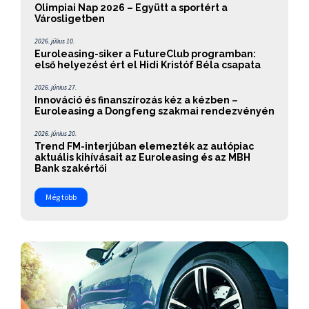
Olimpiai Nap 2026 – Együtt a sportért a
Városligetben
2026. július 10.
Euroleasing-siker a FutureClub programban:
első helyezést ért el Hidi Kristóf Béla csapata
2026. június 27.
Innováció és finanszírozás kéz a kézben –
Euroleasing a Dongfeng szakmai rendezvényén
2026. június 20.
Trend FM-interjúban elemezték az autópiac
aktuális kihívásait az Euroleasing és az MBH
Bank szakértői
Még több