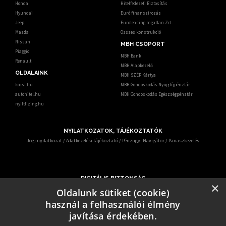
Honda
Hitelfedezeti Biztosítás
Hyundai
Euró finanszírozás
Jeep
Euroleasing Ingatlan Zrt.
Mazda
Összes konstrukció
Nissan
MBH CSOPORT
Piaggio
MBH Bank
Renault
MBH Alapkezelő
OLDALAINK
MBH SZÉP Kártya
kocsi.hu
MBH Gondoskodás Nyugdíjpénztár
autohitel.hu
MBH Gondoskodás Egészségpénztár
nyiltlizing.hu
NYILATKOZATOK, TÁJÉKOZTATÓK
Jogi nyilatkozat
/
Adatkezelési tájékoztató
/
Pénzügyi Navigátor
/
Panaszkezelés
DIGITÁLIS BIZTONSÁG
×
Ismerje meg, hogy mit tehet digitális biztonsága érdekében.
Oldalunk sütiket (cookie)
Az egyre gyakrabban előforduló online csalások miatt – KiberPajzs néven - oktatási
használ a felhasználói élmény
programot indított több hatóság és szervezet.
Erről az alábbi elérhetőségen keresztül informálódhatnak a pénzügyi fogyasztók:
javítása érdekében.
https:/kiberpajzs.hu
.