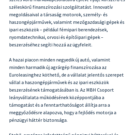
széleskörű finanszírozási szolgáltatást. Innovatív
megoldásaival a társaság motorok, személy- és
haszongépjárművek, valamint mezőgazdasági gépek és
ipari eszközök – például fémipari berendezések,
nyomdatechnikai, orvosi és építőipari gépek –
beszerzéséhez segíti hozzá az ügyfeleit.
A hazai piacon minden negyedik új autó, valamint
minden harmadik új agrárgép finanszírozása az
Euroleasinghez köthető, de a vállalat jelentős szerepet
vállal a haszongépjárművek és az ipari eszközök
beszerzésének támogatásában is. Az MBH Csoport
leányvállalata működésének középpontjába a
támogatást és a fenntarthatóságot állítja arra a
meggyőződésre alapozva, hogy a fejlődés motorja a
pénzügyi háttér biztonsága.
Stabil, országos lefedettségű pénzügyi hátterével és