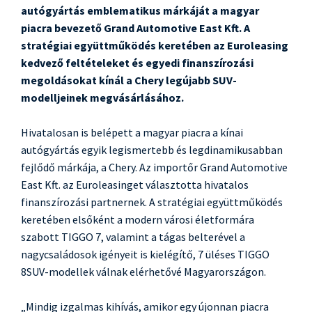
autógyártás emblematikus márkáját a magyar
piacra bevezető Grand Automotive East Kft. A
stratégiai együttműködés keretében az Euroleasing
kedvező feltételeket és egyedi finanszírozási
megoldásokat kínál a Chery legújabb SUV-
modelljeinek megvásárlásához.
Hivatalosan is belépett a magyar piacra a kínai
autógyártás egyik legismertebb és legdinamikusabban
fejlődő márkája, a Chery. Az importőr Grand Automotive
East Kft. az Euroleasinget választotta hivatalos
finanszírozási partnernek. A stratégiai együttműködés
keretében elsőként a modern városi életformára
szabott TIGGO 7, valamint a tágas belterével a
nagycsaládosok igényeit is kielégítő, 7 üléses TIGGO
8SUV-modellek válnak elérhetővé Magyarországon.
„Mindig izgalmas kihívás, amikor egy újonnan piacra