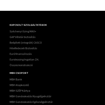
KAPCSOLT SZOLGÁLTATÁSOK
Széchenyi lízing MAX+
GAP Vételár biztosítás
Beépített (integrált) CASCO
Hitelfedezeti Biztosítás
Euró finanszírozás
Euroleasing Ingatlan Zrt.
Összes konstrukció
MBH CSOPORT
MBH Bank
MBH Alapkezelő
MBH SZÉP Kártya
MBH Gondoskodás Nyugdíjpénztár
MBH Gondoskodás Egészségpénztár