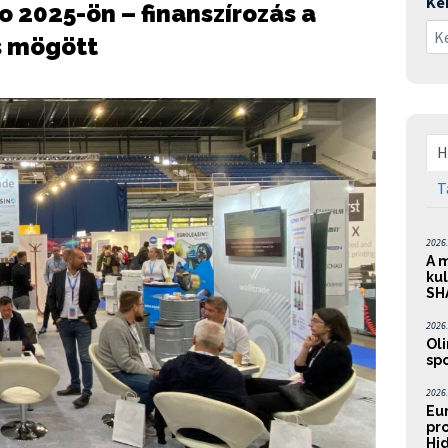
Ke
 2025-ön – finanszírozás a
s mögött
H
T
2026. 
A m
kul
SH
2026. 
Oli
spo
2026. 
Eu
pr
Hid