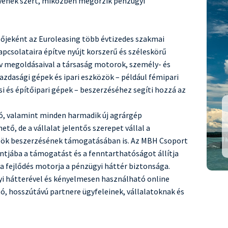
gyenek szert, miközben megőrzik pénzügyi
plőjeként az Euroleasing több évtizedes szakmai
pcsolataira építve nyújt korszerű és széleskörű
ív megoldásaival a társaság motorok, személy- és
dasági gépek és ipari eszközök – például fémipari
 és építőipari gépek – beszerzéséhez segíti hozzá az
Motor finanszírozás
tó, valamint minden harmadik új agrárgép
akár
 is!
Egyedi márkaakciók
tő, de a vállalat jelentős szerepet vállal a
zök beszerzésének támogatásában is. Az MBH Csoport
Megnéz
tjába a támogatást és a fenntarthatóságot állítja
a fejlődés motorja a pénzügyi háttér biztonsága.
yi hátterével és kényelmesen használható online
ó, hosszútávú partnere ügyfeleinek, vállalatoknak és