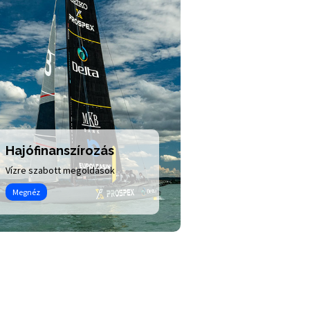
Hajófinanszírozás
Euró finanszíro
Vízre szabott megoldások
Vállalkozásoknak
Megnéz
Megnéz