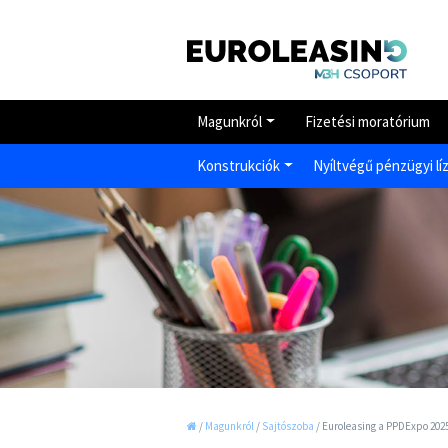
Magunkról
Fizetési moratórium
Konstrukciók
Nyíltvégű pénzügyi lí
/
Magunkról
/
Sajtószoba
/
Euroleasing a PPDExpo 2025-