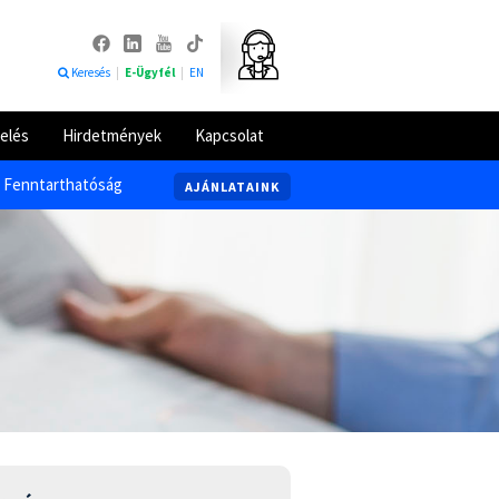
Keresés
|
E-Ügyfél
|
EN
elés
Hirdetmények
Kapcsolat
Fenntarthatóság
AJÁNLATAINK