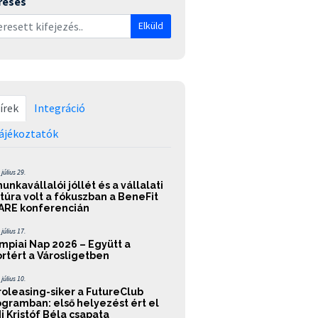
resés
Elküld
írek
Integráció
ájékoztatók
július 29.
unkavállalói jóllét és a vállalati
túra volt a fókuszban a BeneFit
ARE konferencián
július 17.
mpiai Nap 2026 – Együtt a
rtért a Városligetben
július 10.
roleasing-siker a FutureClub
ogramban: első helyezést ért el
i Kristóf Béla csapata