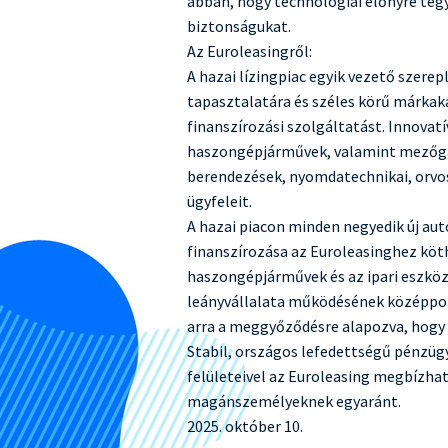
abban, hogy technológiai előnyre te
biztonságukat.
Az Euroleasingről:
A hazai lízingpiac egyik vezető szere
tapasztalatára és széles körű márkaka
finanszírozási szolgáltatást. Innovat
haszongépjárművek, valamint mezőgaz
Szezonális
berendezések, nyomdatechnikai, orvosi
bevételhez
igazítható,
ügyfeleit.
Euró finanszírozás
A hazai piacon minden negyedik új au
rugalmas finanszírozás, 
Vállalkozásoknak
támogatással egybekötve
finanszírozása az Euroleasinghez köthe
haszongépjárművek és az ipari eszkö
Megnéz
Megnéz
leányvállalata működésének középpon
arra a meggyőződésre alapozva, hogy 
Stabil, országos lefedettségű pénzüg
felületeivel az Euroleasing megbízhat
magánszemélyeknek egyaránt.
2025. október 10.