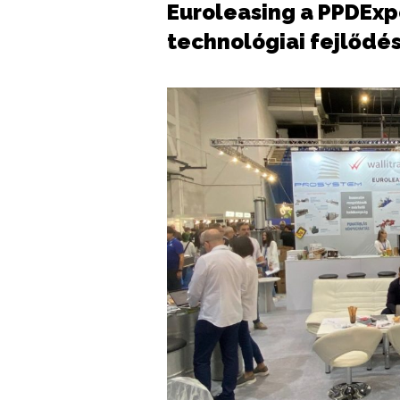
Euroleasing a PPDExpo
technológiai fejlődé