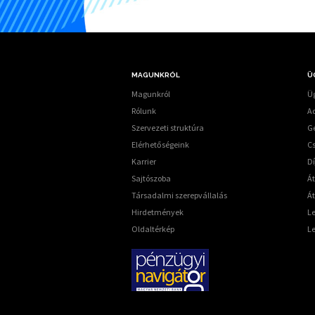
MAGUNKRÓL
Ü
Magunkról
Üg
Rólunk
A
Szervezeti struktúra
G
Elérhetőségeink
C
Karrier
Dí
Sajtószoba
Á
Társadalmi szerepvállalás
Át
Hirdetmények
L
Oldaltérkép
L