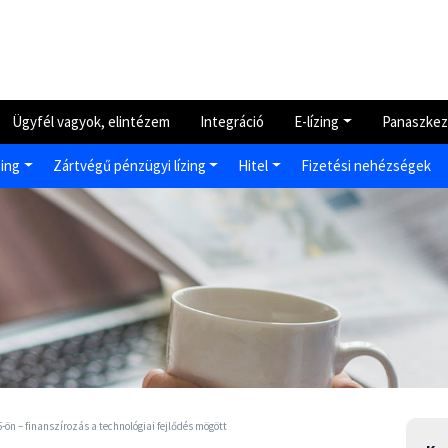
Ügyfél vagyok, elintézem
Integráció
E-lízing
Panaszkez
zing
Zártvégű pénzügyi lízing
Hitel
Fizetési nehézségek
ön – finanszírozás a technológiai fejlődés mögött