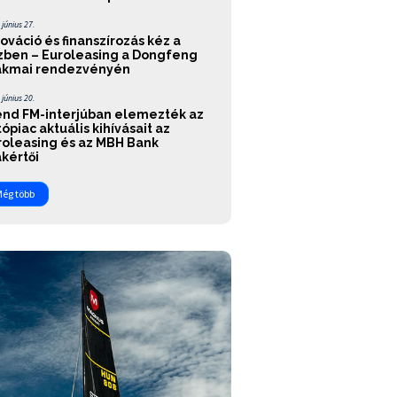
 június 27.
ováció és finanszírozás kéz a
zben – Euroleasing a Dongfeng
akmai rendezvényén
 június 20.
end FM-interjúban elemezték az
ópiac aktuális kihívásait az
roleasing és az MBH Bank
kértői
ég több