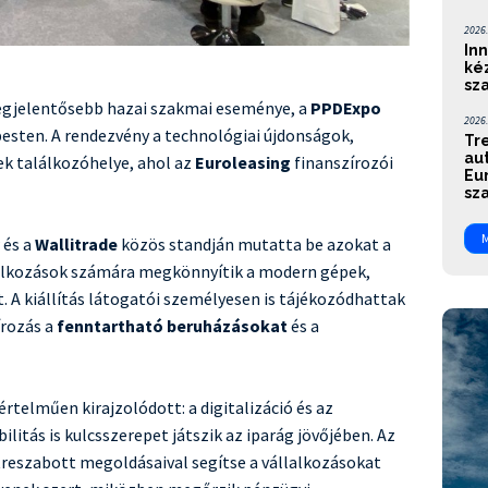
2026.
Inn
ké
sz
legjelentősebb hazai szakmai eseménye, a
PPDExpo
2026.
esten. A rendezvény a technológiai újdonságok,
Tr
aut
ek találkozóhelye, ahol az
Euroleasing
finanszírozói
Eu
sza
M
és a
Wallitrade
közös standján mutatta be azokat a
lalkozások számára megkönnyítik a modern gépek,
 A kiállítás látogatói személyesen is tájékozódhattak
írozás a
fenntartható beruházásokat
és a
rtelműen kirajzolódott: a digitalizáció és az
litás is kulcsszerepet játszik az iparág jövőjében. Az
treszabott megoldásaival segítse a vállalkozásokat