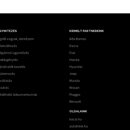
GYINTÉZÉS
KIEMELT PARTNEREINK
yfél vagyok, elintézem
Alfa Romeo
datváltozás
Dacia
épjármű ügyintézés
Fiat
sekkigénylés
Honda
jhátralék kezelés
Hyundai
tütemezés
Jeep
vállalás
Mazda
ezárás
Nissan
etölthető dokumentumok
Piaggio
Renault
OLDALAINK
kocsi.hu
autohitel.hu