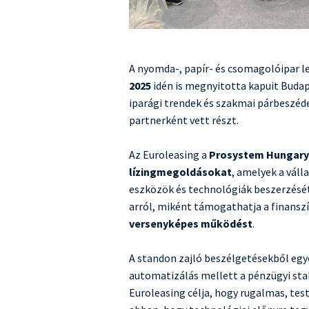
A nyomda-, papír- és csomagolóipar 
2025
idén is megnyitotta kapuit Budap
iparági trendek és szakmai párbeszéd
partnerként vett részt.
Az Euroleasing a
Prosystem Hungary
lízingmegoldásokat
, amelyek a vál
eszközök és technológiák beszerzését.
arról, miként támogathatja a finansz
versenyképes működést
.
A standon zajló beszélgetésekből egyé
automatizálás mellett a pénzügyi stabi
Euroleasing célja, hogy rugalmas, tes