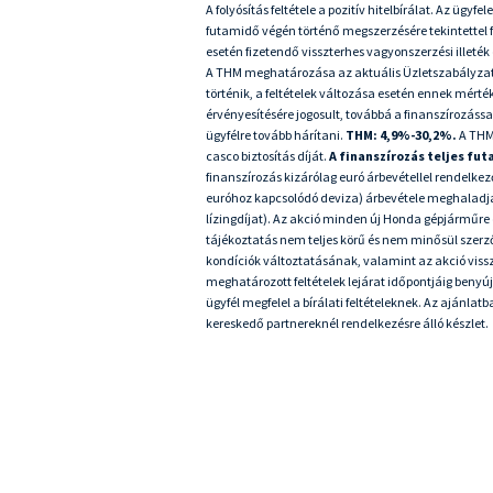
A folyósítás feltétele a pozitív hitelbírálat. Az ügy
futamidő végén történő megszerzésére tekintettel fi
esetén fizetendő visszterhes vagyonszerzési illet
A THM meghatározása az aktuális Üzletszabályzatban
történik, a feltételek változása esetén ennek mért
érvényesítésére jogosult, továbbá a finanszírozáss
ügyfélre tovább hárítani.
THM: 4,9%
-30,2%.
A THM
casco biztosítás díját.
A finanszírozás teljes fu
finanszírozás kizárólag euró árbevétellel rendelke
euróhoz kapcsolódó deviza) árbevétele meghaladja a
lízingdíjat). Az akció minden új Honda gépjárműre 
tájékoztatás nem teljes körű és nem minősül szerző
kondíciók változtatásának, valamint az akció viss
meghatározott feltételek lejárat időpontjáig beny
ügyfél megfelel a bírálati feltételeknek. Az ajánlat
kereskedő partnereknél rendelkezésre álló készlet.