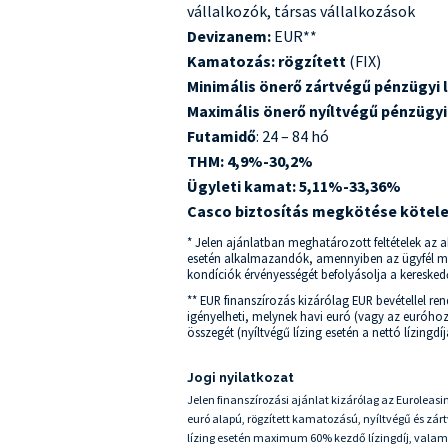
vállalkozók, társas vállalkozások
Devizanem:
EUR**
Kamatozás: rögzített
(FIX)
Minimális önerő zártvégű pénzügyi l
Maximális önerő nyíltvégű pénzügyi 
Futamidő
: 24 – 84 hó
THM: 4,9%-30,2%
Ügyleti kamat: 5,11%-33,36%
Casco biztosítás megkötése kötel
* Jelen ajánlatban meghatározott feltételek az a
esetén alkalmazandók, amennyiben az ügyfél megfe
kondíciók érvényességét befolyásolja a kereskedő
** EUR finanszírozás kizárólag EUR bevétellel re
igényelheti, melynek havi euró (vagy az euróhoz
összegét (nyíltvégű lízing esetén a nettó lízingdíj
Jogi nyilatkozat
Jelen finanszírozási ajánlat kizárólag az Euroleasi
euró alapú, rögzített kamatozású, nyíltvégű és zá
lízing esetén maximum 60% kezdő lízingdíj, val