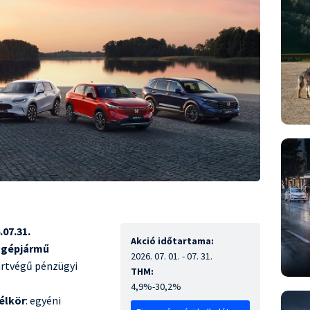
.07.31.
Akció időtartama:
a gépjármű
2026. 07. 01. - 07. 31.
ártvégű pénzügyi
THM:
4,9%-30,2%
élkör
: egyéni