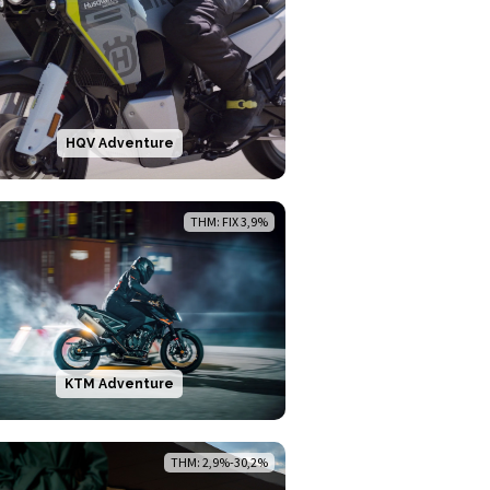
HQV Adventure
THM: FIX 3,9%
KTM Adventure
THM: 2,9%-30,2%