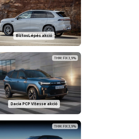
BiztosLépés akció
THM: FIX 3,9%
Dacia PCP Vitesse akció
THM: FIX 3,9%