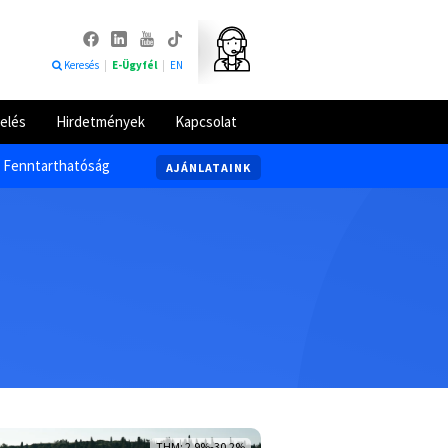
Keresés
|
E-Ügyfél
|
EN
elés
Hirdetmények
Kapcsolat
Fenntarthatóság
AJÁNLATAINK
THM: 2,9%-30,2%