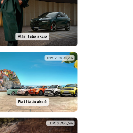
Alfa Italia akció
THM: 2,9%-30,2%
Fiat Italia akció
THM: 0,5%-5,5%