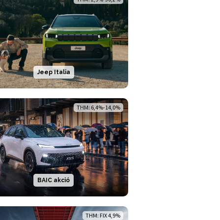
Jeep Italia
THM: 6,4%-14,0%
BAIC akció
THM: FIX 4,9%