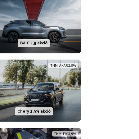
BAIC 4,9 akció
THM: AKÁR 2,9%
Chery 2,9% akció
THM: FIX 3,9%