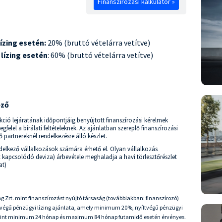
Finanszírozási kalkulátor »
ízing esetén:
20% (bruttó vételárra vetítve)
lízing esetén
: 60% (bruttó vételárra vetítve)
ező
kció lejáratának időpontjáig benyújtott finanszírozási kérelmek
lel a bírálati feltételeknek. Az ajánlatban szereplő finanszírozási
 partnereknél rendelkezésre álló készlet.
ndelkező vállalkozások számára érhető el. Olyan vállalkozás
 kapcsolódó deviza) árbevétele meghaladja a havi törlesztőrészlet
at)
ng Zrt. mint finanszírozást nyújtó társaság (továbbiakban: finanszírozó)
rtvégű pénzügyi lízing ajánlata, amely minimum 20%, nyíltvégű pénzügyi
amint minimum 24 hónap és maximum 84 hónap futamidő esetén érvényes.