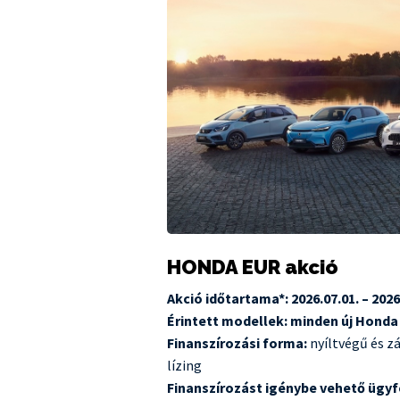
HONDA EUR akció
Akció időtartama*: 2026.07.01. – 2026
Érintett modellek: minden új Hond
Finanszírozási forma:
nyíltvégű és z
lízing
Finanszírozást igénybe vehető ügyf