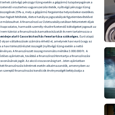
felet terheli zártvégű pénzügyi lízing esetén a gépjármű tulajdonjogának a
zetendő visszterhes vagyonszerzési illeték, nyíltvégű pénzügyi lízing
ék összegének 25%-a, mely a gépjármű forgalomba helyezésekor esedékes.
 foglalt feltételek, illetve hatályos jogszabályok figyelembevételével
éke módosulhat. A finanszírozó az Üzletszabályzatában feltüntetett díjak
al kapcsolatos, harmadik személy részére fizetendő költségeket jogosult az
 nem tükrözi a finanszírozás kamatkockázatát és nem tartalmazza a
tamideje alatt Casco biztosítás fenntartása szükséges.
Euró alapú
ző olyan vállalkozások számára érhető el, amelynek havi euró (vagy az
 havi törlesztőrészlet összegét (nyíltvégű lízing esetén a nettó
érvényes. A finanszírozott összeg minimális mértéke 3.000.000 Ft. A
déses ajánlatnak, továbbá a finanszírozó fenntartja a finanszírozási
zavonásának jogát. Az akció visszavonásig tart. Jelen ajánlatban
újtott finanszírozási kérelmek esetén alkalmazandók, amennyiben az
ban szereplő finanszírozási kondíciók érvényességét befolyásolja a