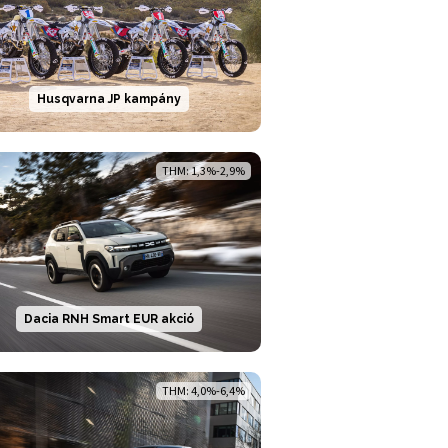
Husqvarna JP kampány
THM: 1,3%-2,9%
Dacia RNH Smart EUR akció
THM: 4,0%-6,4%