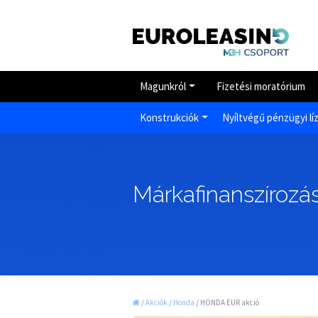
Magunkról
Fizetési moratórium
Konstrukciók
Nyíltvégű pénzügyi lí
Márkafinanszírozás
/
Akciók
/
Honda
/
HONDA EUR akció