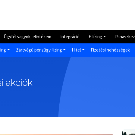
Ügyfél vagyok, elintézem
Integráció
E-lízing
Panaszkez
zing
Zártvégű pénzügyi lízing
Hitel
Fizetési nehézségek
i akciók