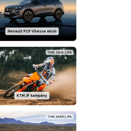
Renault PCP Vitesse akció
THM: AKÁR 2,9%
KTM JP kampány
THM: AKÁR 2,9%