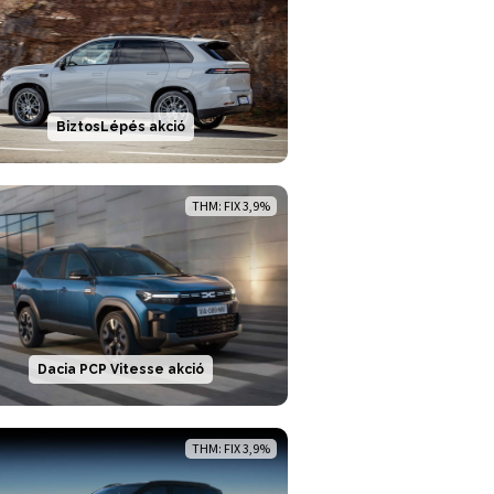
BiztosLépés akció
THM: FIX 3,9%
Dacia PCP Vitesse akció
THM: FIX 3,9%