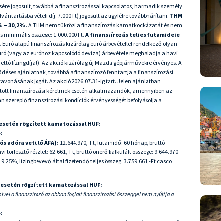
sére jogosult, továbbá a finanszírozással kapcsolatos, harmadik személy
ilvántartásba vételi díj: 7.000 Ft) jogosult az ügyfélre továbbhárítani.
THM
% – 30,2%
.
A THM nem tükrözi a finanszírozás kamatkockázatát és nem
ás minimális összege: 1.000.000 Ft.
A finanszírozás teljes futamideje
.
Euró alapú finanszírozás kizárólag euró árbevétellel rendelkező olyan
uró (vagy az euróhoz kapcsolódó deviza) árbevétele meghaladja a havi
 nettó lízingdíjat). Az akció kizárólag új Mazda gépjárművekre érvényes. A
déses ajánlatnak, továbbá a finanszírozó fenntartja a finanszírozási
avonásának jogát. Az akció 2026.07.31-ig tart. Jelen ajánlatban
újtott finanszírozási kérelmek esetén alkalmazandók, amennyiben az
ban szereplő finanszírozási kondíciók érvényességét befolyásolja a
 esetén rögzített kamatozással HUF:
e:
iós adóra vetülő ÁFA):
12.644.970,-Ft, futamidő: 60 hónap, bruttó
vi törlesztő részlet: 62.661,-Ft, bruttó önerő kalkulált összege: 9.644.970
9,25%, lízingbevevő által fizetendő teljes összeg: 3.759.661,-Ft casco
g esetén rögzített kamatozással HUF:
mivel a finanszírozó az abban foglalt finanszírozási összeggel nem nyújtja a
e: