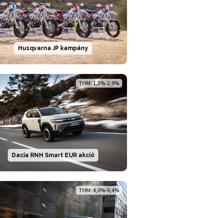
Husqvarna JP kampány
THM: 1,3%-2,9%
Dacia RNH Smart EUR akció
THM: 4,0%-6,4%