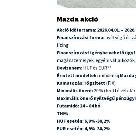
Mazda akció
Akció időtartama: 2026.04.01. – 2026.
Finanszírozási forma:
nyíltvégű és z
lízing
Finanszírozást igénybe vehető ügyf
magánszemélyek, egyéni vállalkozók, 
Devizanem:
HUF és EUR**
Érintett modellek:
minden új
Mazda 
Kamatozás: rögzített
(FIX)
Minimális önerő:
20% (bruttó vételárr
Maximális önerő nyíltvégű pénzügyi 
Futamidő:
24 – 84 hó
THM:
HUF esetén: 6,8%-30,2%
EUR esetén: 4,9%-30,2%