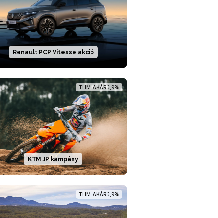
Renault PCP Vitesse akció
THM: AKÁR 2,9%
KTM JP kampány
THM: AKÁR 2,9%