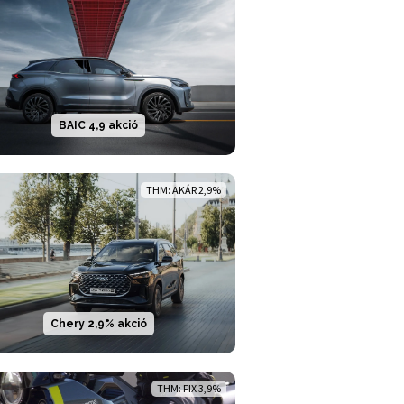
BAIC 4,9 akció
THM: AKÁR 2,9%
Chery 2,9% akció
THM: FIX 3,9%