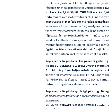
Üzletszabályzatában feltüntetett díjak érvényesíté
részére fizetendő költségeket (pl. hitelbiztosítéki ny
HUF esetén: 6,8%-30,2%, THM EUR esetén: 4,9
tartalmazza a casco biztosítás díját. A finanszíroz
alatt Casco biztosítás fenntartása szükséges
vállalkozások számára érhető el, amelynek havi e
törlesztőrészlet összegét (nyíltvégű lízing esetén a
tájékoztatás nem teljes körű és nem minősül szerző
kondíciók változtatásának, valamint az akció vissz
meghatározott feltételek lejárat időpontjáig beny
ügyfél megfelel a bírálati feltételeknek. Az ajánlat
kereskedő partnereknél rendelkezésre álló készlet.
Reprezentatív példa zártvégű pénzügyi lízing
Mazda 3 2.0 SKYACTIV-X 186 LE 2WD MT modellr
Bruttó lízingtőke (Teljes vételár + regisztrác
finanszírozott összeg: 3.000.000,-Ft, induló bruttó ha
Ft, THM: 9,8%, rögzített kamatozású ügyleti kamat: 
biztosítás megkötése és fenntartása mellett.
Reprezentatív példa nyíltvégű pénzügyi lízin
Az alábbi reprezentatív példa a THM rendelettől eltér, 
konstrukciót.
Mazda 3 2.0 SKYACTIV-X 186 LE 2WD MT modellr