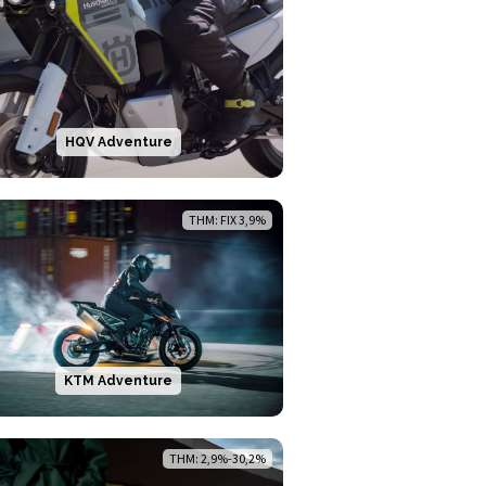
HQV Adventure
THM: FIX 3,9%
KTM Adventure
THM: 2,9%-30,2%