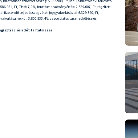
 bruttó finanszírozott összeg: 5.057.988,-Ft, induló bruttó havi törlesztő
7.586.981,-Ft, THM: 7,0%, bruttó maradványérték: 2.529.007,-Ft, rögzített
 fizetendő teljes összeg vételi jog gyakorlásával: 6.329.540,-Ft,
 gyakorlása nélkül: 3.800.533,-Ft, casco biztosítás megkötése és
regisztrációs adót tartalmazza.