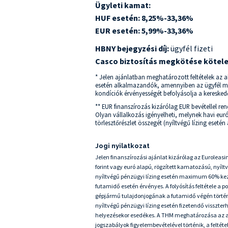
Ügyleti kamat:
HUF esetén: 8,25%-33,36%
EUR esetén: 5,99%-33,36%
HBNY bejegyzési díj:
ügyfél fizeti
Casco biztosítás megkötése kötel
* Jelen ajánlatban meghatározott feltételek az a
esetén alkalmazandók, amennyiben az ügyfél megfe
kondíciók érvényességét befolyásolja a kereskedő
** EUR finanszírozás kizárólag EUR bevétellel re
Olyan vállalkozás igényelheti, melynek havi eu
törlesztőrészlet összegét (nyíltvégű lízing esetén a
Jogi nyilatkozat
Jelen finanszírozási ajánlat kizárólag az Euroleasi
forint vagy euró alapú, rögzített kamatozású, nyí
nyíltvégű pénzügyi lízing esetén maximum 60% k
futamidő esetén érvényes. A folyósítás feltétele a po
gépjármű tulajdonjogának a futamidő végén történő
nyíltvégű pénzügyi lízing esetén fizetendő visszte
helyezésekor esedékes. A THM meghatározása az aktu
jogszabályok figyelembevételével történik, a felté