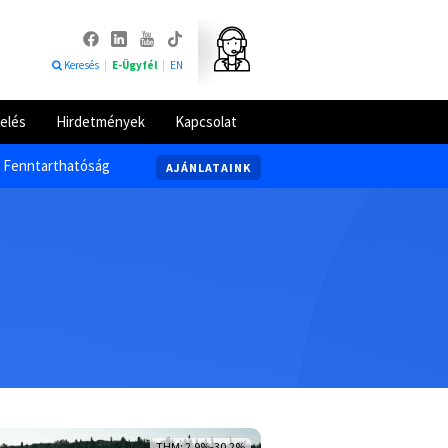
Keresés
|
E-Ügyfél
|
EN
elés
Hirdetmények
Kapcsolat
Fenntarthatóság
AJÁNLATAINK
THM: 2,9%-30,2%