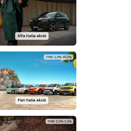
Alfa Italia akció
THM: 2,9%-30,2%
Fiat Italia akció
THM: 0,5%-5,5%