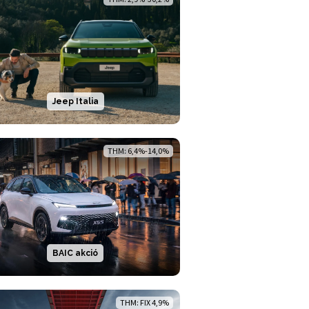
Jeep Italia
THM: 6,4%-14,0%
BAIC akció
THM: FIX 4,9%