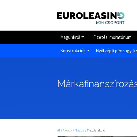
Magunkról
Fizetési moratórium
Konstrukciók
Nyíltvégű pénzügyi lí
Márkafinanszírozás
/
Akciók
/
Mazda
/
Mazda akció