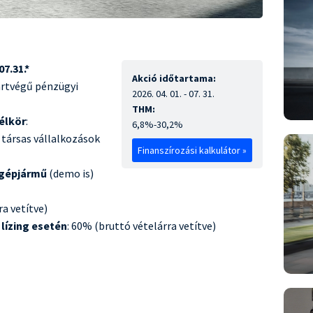
07.31.*
Akció időtartama:
ártvégű pénzügyi
2026. 04. 01. - 07. 31.
THM:
élkör
:
6,8%-30,2%
társas vállalkozások
Finanszírozási kalkulátor »
gépjármű
(demo is)
a vetítve)
lízing esetén
: 60% (bruttó vételárra vetítve)