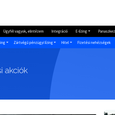
Ügyfél vagyok, elintézem
Integráció
E-lízing
Panaszkez
zing
Zártvégű pénzügyi lízing
Hitel
Fizetési nehézségek
i akciók