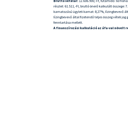
Bruttó vételár:
12.606.900,-Ft, futamidő: 60 hónap,
részlet: 61.511,-Ft, bruttó önerő kalkulált összege: 
kamatozású ügyleti kamat: 8,27%, lízingbevevő által
lízingbevevő által fizetendő teljes összeg vételi jog
fenntartása mellett.
A finanszírozási kalkuláció az áfa-val növelt 