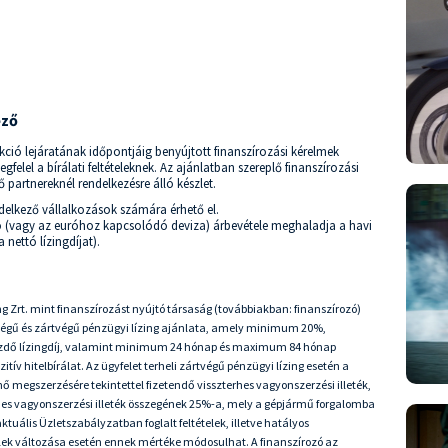
ező
kció lejáratának időpontjáig benyújtott finanszírozási kérelmek
lel a bírálati feltételeknek. Az ajánlatban szereplő finanszírozási
 partnereknél rendelkezésre álló készlet.
ndelkező vállalkozások számára érhető el.
ró (vagy az euróhoz kapcsolódó deviza) árbevétele meghaladja a havi
 nettó lízingdíjat).
ng Zrt. mint finanszírozást nyújtó társaság (továbbiakban: finanszírozó)
ltvégű és zártvégű pénzügyi lízing ajánlata, amely minimum 20%,
ezdő lízingdíj, valamint minimum 24 hónap és maximum 84 hónap
zitív hitelbírálat. Az ügyfelet terheli zártvégű pénzügyi lízing esetén a
 megszerzésére tekintettel fizetendő visszterhes vagyonszerzési illeték,
rhes vagyonszerzési illeték összegének 25%-a, mely a gépjármű forgalomba
ális Üzletszabályzatban foglalt feltételek, illetve hatályos
telek változása esetén ennek mértéke módosulhat. A finanszírozó az