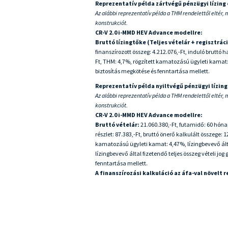
Reprezentatív példa zártvégű pénzügyi lízing
Az alábbi reprezentatív példa a THM rendelettől eltér, 
konstrukciót.
CR-V 2.0 i-MMD HEV Advance modellre:
Bruttó lízingtőke (Teljes vételár + regisztrác
finanszírozott összeg: 4.212.076,-Ft, induló bruttó ha
Ft, THM: 4,7%, rögzített kamatozású ügyleti kamat: 
biztosítás megkötése és fenntartása mellett.
Reprezentatív példa nyiltvégű pénzügyi lízing
Az alábbi reprezentatív példa a THM rendelettől eltér, 
konstrukciót.
CR-V 2.0 i-MMD HEV Advance modellre:
Bruttó vételár:
21.060.380,-Ft, futamidő: 60 hónap,
részlet: 87.383,-Ft, bruttó önerő kalkulált összege:
kamatozású ügyleti kamat: 4,47%, lízingbevevő által
lízingbevevő által fizetendő teljes összeg vételi jog
fenntartása mellett.
A finanszírozási kalkuláció az áfa-val növelt 