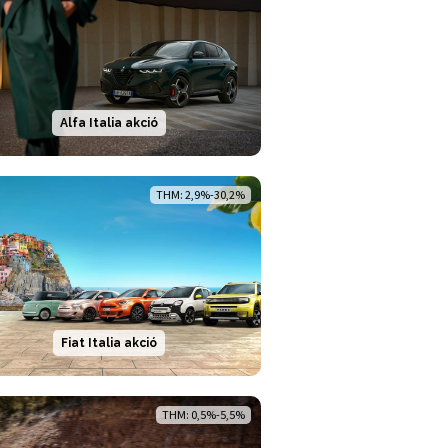
Alfa Italia akció
THM: 2,9%-30,2%
Fiat Italia akció
THM: 0,5%-5,5%