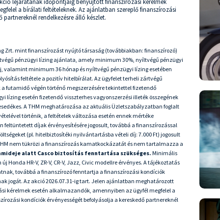
kció lejáratának időpontjáig benyújtott finanszírozási kérelmek
lel a bírálati feltételeknek. Az ajánlatban szereplő finanszírozási
 partnereknél rendelkezésre álló készlet.
ng Zrt. mint finanszírozást nyújtó társaság (továbbiakban: finanszírozó)
zártvégű pénzügyi lízing ajánlata, amely minimum 30%, nyíltvégű pénzügyi
j, valamint minimum 36 hónap és nyíltvégű pénzügyi lízing esetében
tás feltétele a pozitív hitelbírálat. Az ügyfelet terheli zártvégű
 a futamidő végén történő megszerzésére tekintettel fizetendő
gyi lízing esetén fizetendő visszterhes vagyonszerzési illeték összegének
esedékes. A THM meghatározása az aktuális Üzletszabályzatban foglalt
vételével történik, a feltételek változása esetén ennek mértéke
feltüntetett díjak érvényesítésére jogosult, továbbá a finanszírozással
égeket (pl. hitelbiztosítéki nyilvántartásba vételi díj: 7.000 Ft) jogosult
THM nem tükrözi a finanszírozás kamatkockázatát és nem tartalmazza a
tamideje alatt Casco biztosítás fenntartása szükséges.
Minimális
 új Honda HR-V, ZR-V, CR-V, Jazz, Civic modellre érvényes. A tájékoztatás
nak, továbbá a finanszírozó fenntartja a finanszírozási kondíciók
k jogát. Az akció 2026.07.31-ig tart. Jelen ajánlatban meghatározott
rozási kérelmek esetén alkalmazandók, amennyiben az ügyfél megfelel a
nszírozási kondíciók érvényességét befolyásolja a kereskedő partnereknél