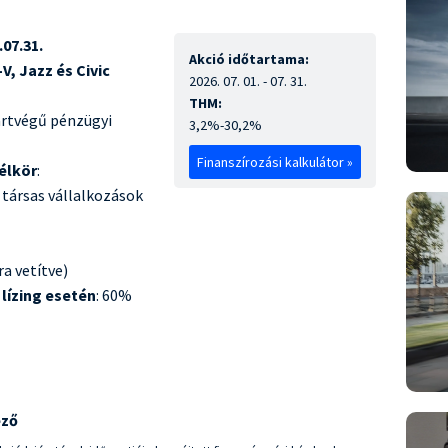
.07.31.
Akció időtartama:
V, Jazz és Civic
2026. 07. 01. - 07. 31.
THM:
ártvégű pénzügyi
3,2%-30,2%
Finanszírozási kalkulátor »
élkör
:
társas vállalkozások
a vetítve)
lízing esetén
: 60%
ező