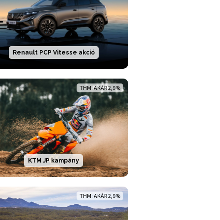
Renault PCP Vitesse akció
THM: AKÁR 2,9%
KTM JP kampány
THM: AKÁR 2,9%