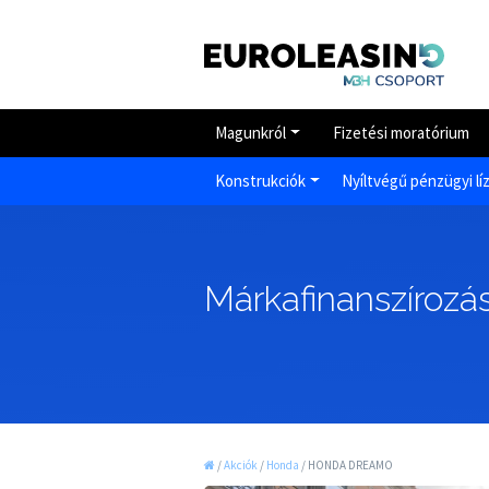
Magunkról
Fizetési moratórium
Konstrukciók
Nyíltvégű pénzügyi lí
Márkafinanszírozás
/
Akciók
/
Honda
/
HONDA DREAMO