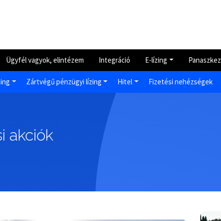
Ügyfél vagyok, elintézem
Integráció
E-lízing
Panaszkez
zing
Zártvégű pénzügyi lízing
Hitel
Fizetési nehézségek
i akciók