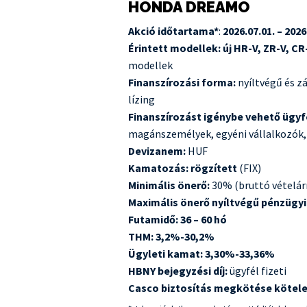
HONDA DREAMO
Akció időtartama*
:
2026.07.01. – 2026
Érintett modellek: új HR-V, ZR-V, CR-
modellek
Finanszírozási forma:
nyíltvégű és z
lízing
Finanszírozást igénybe vehető ügyf
magánszemélyek, egyéni vállalkozók, 
Devizanem:
HUF
Kamatozás: rögzített
(FIX)
Minimális önerő:
30% (bruttó vételárr
Maximális önerő nyíltvégű pénzügyi 
Futamidő: 36 – 60 hó
THM: 3,2%-30,2%
Ügyleti kamat: 3,30%-33,36%
HBNY bejegyzési díj:
ügyfél fizeti
Casco biztosítás megkötése kötel