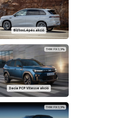
BiztosLépés akció
THM: FIX 3,9%
Dacia PCP Vitesse akció
THM: FIX 3,9%