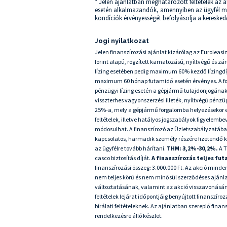
* Jelen ajánlatban meghatározott feltételek az a
esetén alkalmazandók, amennyiben az ügyfél megfe
kondíciók érvényességét befolyásolja a kereskedő
Jogi nyilatkozat
Jelen finanszírozási ajánlat kizárólag az Euroleasi
forint alapú, rögzített kamatozású, nyíltvégű és 
lízing esetében pedig maximum 60% kezdő lízingdí
maximum 60 hónap futamidő esetén érvényes. A folyósí
pénzügyi lízing esetén a gépjármű tulajdonjogának
visszterhes vagyonszerzési illeték, nyíltvégű pénzü
25%-a, mely a gépjármű forgalomba helyezésekor 
feltételek, illetve hatályos jogszabályok figyelembe
módosulhat. A finanszírozó az Üzletszabályzatában 
kapcsolatos, harmadik személy részére fizetendő költs
az ügyfélre tovább hárítani.
THM: 3,2%-30,2%.
A 
casco biztosítás díját.
A finanszírozás teljes fu
finanszírozási összeg: 3.000.000 Ft. Az akció minden
nem teljes körű és nem minősül szerződéses ajánlat
változtatásának, valamint az akció visszavonásána
feltételek lejárat időpontjáig benyújtott finanszí
bírálati feltételeknek. Az ajánlatban szereplő fina
rendelkezésre álló készlet.