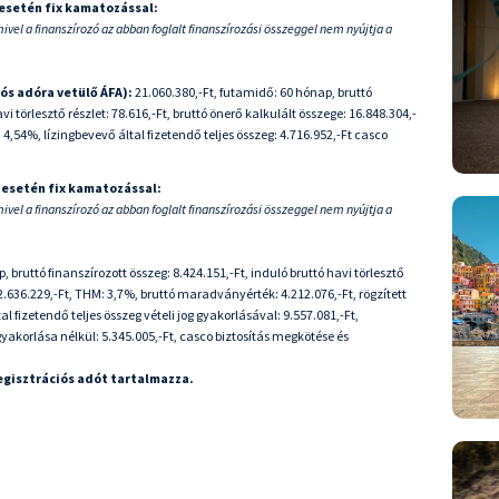
 esetén fix kamatozással:
mivel a finanszírozó az abban foglalt finanszírozási összeggel nem nyújtja a
iós adóra vetülő ÁFA):
21.060.380,-Ft, futamidő: 60 hónap, bruttó
vi törlesztő részlet: 78.616,-Ft, bruttó önerő kalkulált összege: 16.848.304,-
4,54%, lízingbevevő által fizetendő teljes összeg: 4.716.952,-Ft casco
 esetén fix kamatozással:
mivel a finanszírozó az abban foglalt finanszírozási összeggel nem nyújtja a
 bruttó finanszírozott összeg: 8.424.151,-Ft, induló bruttó havi törlesztő
 12.636.229,-Ft, THM: 3,7%, bruttó maradványérték: 4.212.076,-Ft, rögzített
 fizetendő teljes összeg vételi jog gyakorlásával: 9.557.081,-Ft,
 gyakorlása nélkül: 5.345.005,-Ft, casco biztosítás megkötése és
regisztrációs adót tartalmazza.