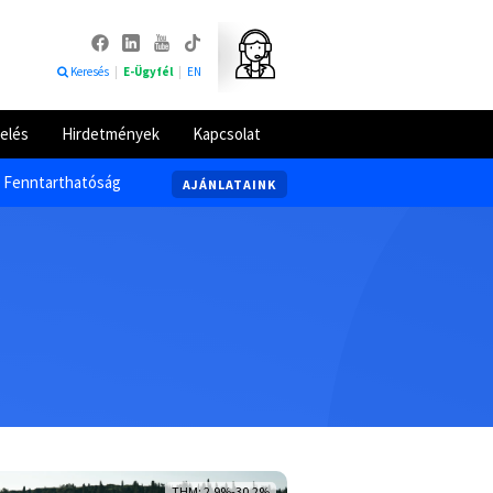
Keresés
|
E-Ügyfél
|
EN
elés
Hirdetmények
Kapcsolat
Fenntarthatóság
AJÁNLATAINK
THM: 2,9%-30,2%