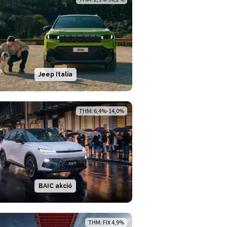
Jeep Italia
THM: 6,4%-14,0%
BAIC akció
THM: FIX 4,9%