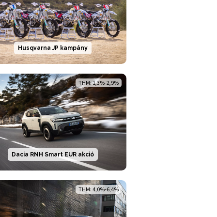
Husqvarna JP kampány
THM: 1,3%-2,9%
Dacia RNH Smart EUR akció
THM: 4,0%-6,4%