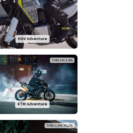
HQV Adventure
THM: FIX 3,9%
KTM Adventure
THM: 2,9%-30,2%