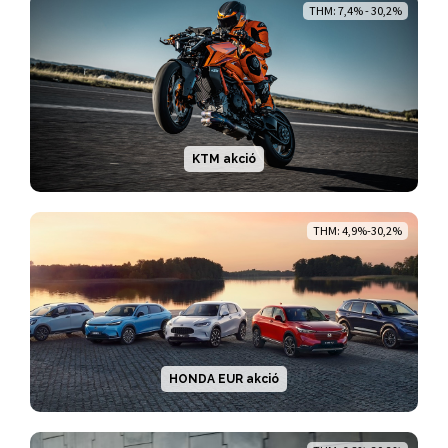
THM: 7,4% - 30,2%
KTM akció
THM: 4,9%-30,2%
HONDA EUR akció