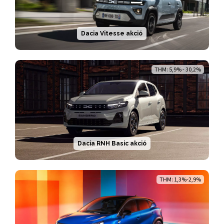
Dacia Vitesse akció
THM: 5,9% - 30,2%
Dacia RNH Basic akció
THM: 1,3%-2,9%