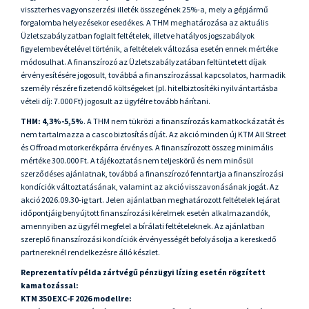
visszterhes vagyonszerzési illeték összegének 25%-a, mely a gépjármű
forgalomba helyezésekor esedékes. A THM meghatározása az aktuális
Üzletszabályzatban foglalt feltételek, illetve hatályos jogszabályok
figyelembevételével történik, a feltételek változása esetén ennek mértéke
módosulhat. A finanszírozó az Üzletszabályzatában feltüntetett díjak
érvényesítésére jogosult, továbbá a finanszírozással kapcsolatos, harmadik
személy részére fizetendő költségeket (pl. hitelbiztosítéki nyilvántartásba
vételi díj: 7.000 Ft) jogosult az ügyfélre tovább hárítani.
THM: 4,3%-5,5%
. A THM nem tükrözi a finanszírozás kamatkockázatát és
nem tartalmazza a casco biztosítás díját. Az akció minden új KTM All Street
és Offroad motorkerékpárra érvényes. A finanszírozott összeg minimális
mértéke 300.000 Ft. A tájékoztatás nem teljeskörű és nem minősül
szerződéses ajánlatnak, továbbá a finanszírozó fenntartja a finanszírozási
kondíciók változtatásának, valamint az akció visszavonásának jogát. Az
akció 2026.09.30-ig tart. Jelen ajánlatban meghatározott feltételek lejárat
időpontjáig benyújtott finanszírozási kérelmek esetén alkalmazandók,
amennyiben az ügyfél megfelel a bírálati feltételeknek. Az ajánlatban
szereplő finanszírozási kondíciók érvényességét befolyásolja a kereskedő
partnereknél rendelkezésre álló készlet.
Reprezentatív példa zártvégű pénzügyi lízing esetén rögzített
kamatozással:
KTM 350 EXC-F 2026 modellre: