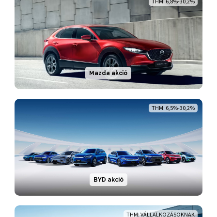
THM: 6,8%-30,2%
Mazda akció
THM: 6,5%-30,2%
BYD akció
THM: VÁLLALKOZÁSOKNAK