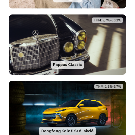
THM: 8,7%–30,2%
Pappas Classic
THM: 1,8%-6,7%
Dongfeng Keleti Szél akció