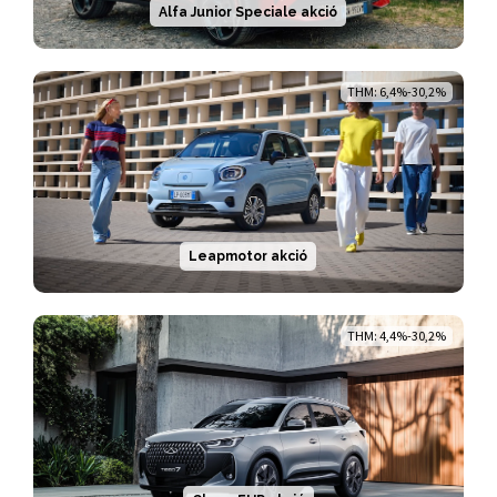
Alfa Junior Speciale akció
THM: 6,4%-30,2%
Leapmotor akció
THM: 4,4%-30,2%