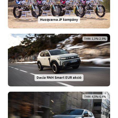
Husqvarna JP kampány
THM: 1,3%-2,9%
Dacia RNH Smart EUR akció
THM: 4,0%-6,4%