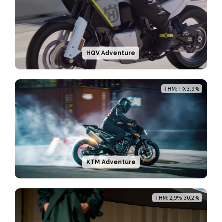
HQV Adventure
THM: FIX 3,9%
KTM Adventure
THM: 2,9%-30,2%