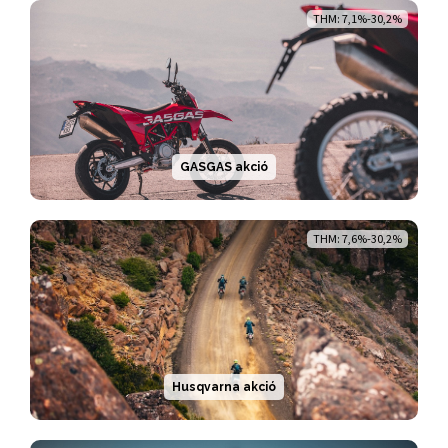
THM: 7,1%-30,2%
GASGAS akció
THM: 7,6%-30,2%
Husqvarna akció