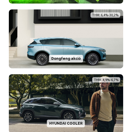
THM: 6,4%-30,2%
Dongfeng akció
THM: 4,9%-6,7%
HYUNDAI COOLER