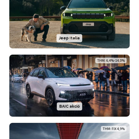
Jeep Italia
THM: 6,4%-14,0%
BAIC akció
THM: FIX 4,9%