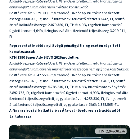
Az alábbi reprezentatív példa a THM rendelettől eltér, mivel a finanszírozó az
abban foglalt futamidővel nem nyújtja a konstrukciót.
Bruttó vételár: 5.079.380,-Ft, futamidő: 36 hónap, bruttó finanszírozott
összeg: 3.000.000,-Ft, induló bruttó havi törlesztő részlet 89.442,-Ft, bruttó
önerő kalkulált összege: 2.079.380,-Ft, THM: 4,9%, rögzített kamatozású
ügyleti kamat: 4,64%, lízingbevevő által fizetendő teljes összeg: 3.219.911,-
Ft.
Reprezentatív példa nyíltvégű pénzügyi lízing esetén rögzített
kamatozással:
KTM 1390 Super Adv S EVO 2026 modellre:
Az alábbi reprezentatív példa a THM rendelettől eltér, mivel a finanszírozó az
abban foglalt futamidővel és finanszírozott összeggel nem nyújtja a konstrukciót.
Bruttó vételár: 9.642.550,-Ft, futamidő: 36 hónap, bruttó finanszírozott
összeg: 3.857.020,-Ft, induló bruttó havi törlesztő részlet: 37.467,-Ft, bruttó
önerő kalkulált összege: 5.785.530,-Ft, THM: 4,8%, bruttó maradványérték:
2.892.765,-Ft, rögzített kamatozású ügyleti kamat: 4,99%, lízingbevevő által
fizetendő teljes összeg vételi jog gyakorlásával: 4.258.330,-Ft, lízingbevevő
által fizetendő teljes összeg vételi jog gyakorlása nélkül: 1.365.565,-Ft.
A finanszírozási kalkuláció az Áfa-val növelt regisztrációs adót
tartalmazza.
THM: 2,9%-30,2%