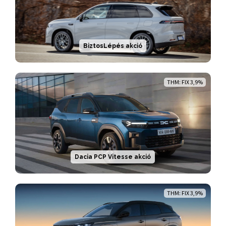
BiztosLépés akció
THM: FIX 3,9%
Dacia PCP Vitesse akció
THM: FIX 3,9%