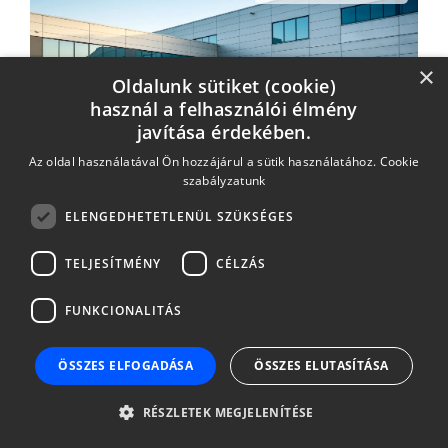
×
Oldalunk sütiket (cookie)
használ a felhasználói élmény
javítása érdekében.
Széchenyi lízing MAX+
Az oldal használatával Ön hozzájárul a sütik használatához.
Cookie
szabályzatunk
THM: 6,9%-30,2%
ELENGEDHETETLENÜL SZÜKSÉGES
TELJESÍTMÉNY
CÉLZÁS
FUNKCIONALITÁS
Mitsubishi akció
ÖSSZES ELFOGADÁSA
ÖSSZES ELUTASÍTÁSA
RÉSZLETEK MEGJELENÍTÉSE
THM: 6,2%-30,2%