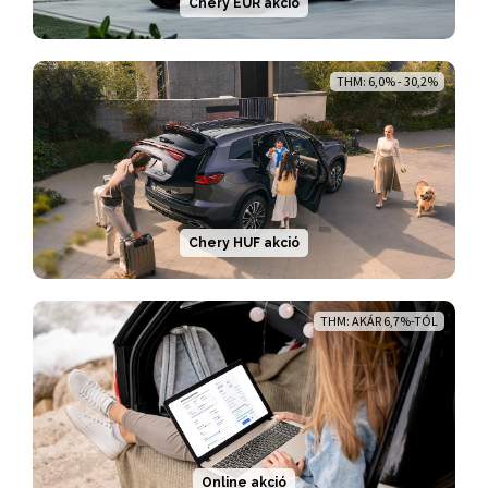
Chery EUR akció
THM: 6,0% - 30,2%
Chery HUF akció
THM: AKÁR 6,7%-TÓL
Online akció