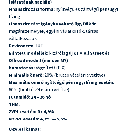
lejáratának napjáig)
Finanszírozási forma:
nyíltvégű és zártvégű pénzügyi
lízing
Finanszírozást igénybe vehető ügyfélkör
:
magánszemélyek, egyéni vállalkozók, társas
vállalkozások
Devizanem:
HUF
Érintett modellek:
kizárólag új
KTM
All Street és
Offroad modell (minden MY)
Kamatozás: rögzített
(FIX)
Minimális önerő:
20% (bruttó vételárra vetítve)
Maximális önerő nyíltvégű pénzügyi lízing esetén
:
60% (bruttó vételárra vetítve)
Futamidő:
24 – 36 hó
THM:
ZVPL esetén: fix 4,9%
NYVPL esetén:
4,3%%-5,5%
Ügyleti kamat: