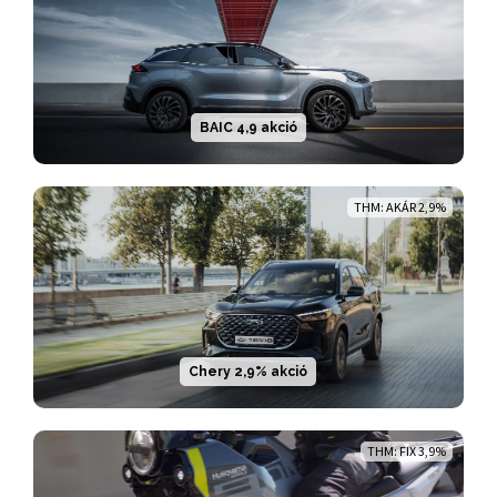
BAIC 4,9 akció
THM: AKÁR 2,9%
Chery 2,9% akció
THM: FIX 3,9%