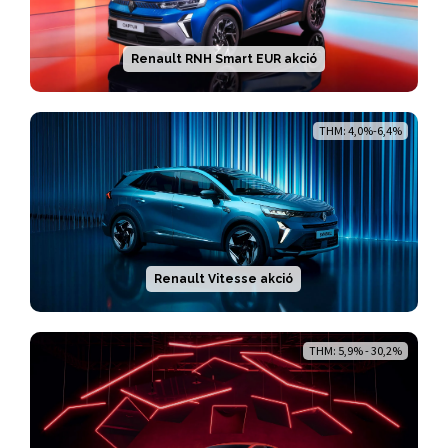
Renault RNH Smart EUR akció
THM: 4,0%-6,4%
Renault Vitesse akció
THM: 5,9% - 30,2%