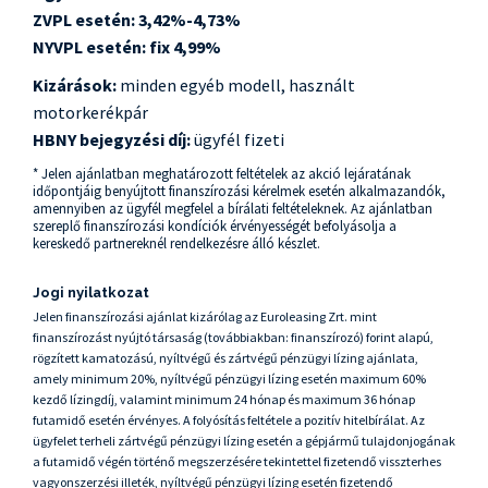
ZVPL esetén:
3,42%-4,73%
NYVPL esetén: fix 4,99%
Kizárások:
minden egyéb modell, használt
motorkerékpár
HBNY bejegyzési díj:
ügyfél fizeti
* Jelen ajánlatban meghatározott feltételek az akció lejáratának
időpontjáig benyújtott finanszírozási kérelmek esetén alkalmazandók,
amennyiben az ügyfél megfelel a bírálati feltételeknek. Az ajánlatban
szereplő finanszírozási kondíciók érvényességét befolyásolja a
kereskedő partnereknél rendelkezésre álló készlet.
Jogi nyilatkozat
Jelen finanszírozási ajánlat kizárólag az Euroleasing Zrt. mint
finanszírozást nyújtó társaság (továbbiakban: finanszírozó) forint alapú,
rögzített kamatozású, nyíltvégű és zártvégű pénzügyi lízing ajánlata,
amely minimum 20%, nyíltvégű pénzügyi lízing esetén maximum 60%
kezdő lízingdíj, valamint minimum 24 hónap és maximum 36 hónap
futamidő esetén érvényes. A folyósítás feltétele a pozitív hitelbírálat. Az
ügyfelet terheli zártvégű pénzügyi lízing esetén a gépjármű tulajdonjogának
a futamidő végén történő megszerzésére tekintettel fizetendő visszterhes
vagyonszerzési illeték, nyíltvégű pénzügyi lízing esetén fizetendő