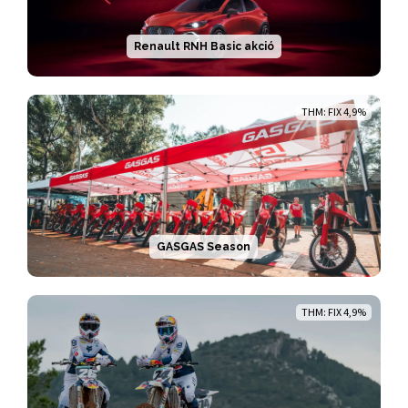
Renault RNH Basic akció
THM: FIX 4,9%
GASGAS Season
THM: FIX 4,9%