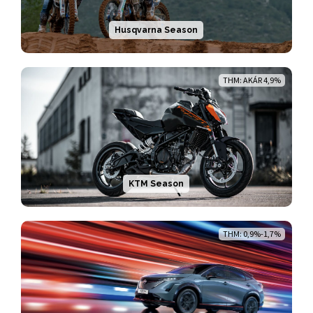
Husqvarna Season
THM: AKÁR 4,9%
KTM Season
THM: 0,9%-1,7%