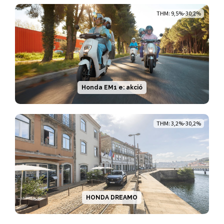
THM: 9,5%-30,2%
Honda EM1 e: akció
THM: 3,2%-30,2%
HONDA DREAMO