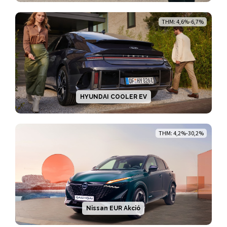
THM: 4,6%-6,7%
HYUNDAI COOLER EV
THM: 4,2%-30,2%
Nissan EUR Akció