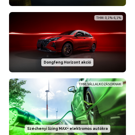
THM: 0,1%-6,1%
Dongfeng Horizont akció
THM: VÁLLALKOZÁSOKNAK
Széchenyi lízing MAX+ elektromos autókra