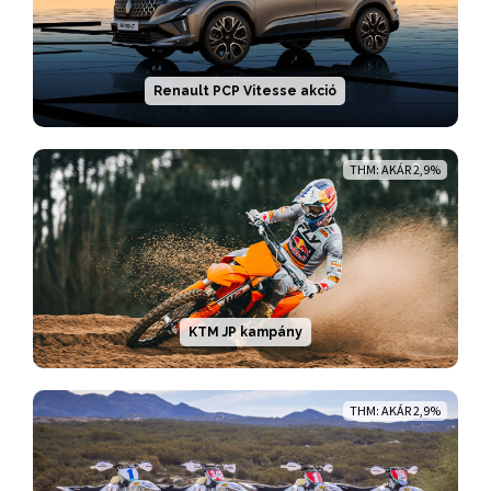
Renault PCP Vitesse akció
THM: AKÁR 2,9%
KTM JP kampány
THM: AKÁR 2,9%