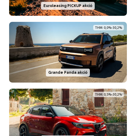
Euroleasing PICKUP akció
THM: 0,0%-30,2%
Grande Panda akció
THM: 0,5%-30,2%