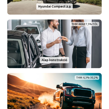
Hyundai Compact 2,9
THM: AKÁR 7,5%-TÓL
Alap konstrukció
THM: 6,3%-30,2%