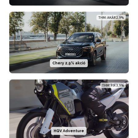
THM: AKÁR 2,9%
Chery 2,9% akció
THM: FIX 3,9%
HQV Adventure