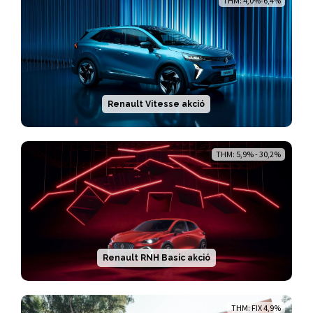
THM: 4,0%-6,4%
Renault Vitesse akció
THM: 5,9% - 30,2%
Renault RNH Basic akció
THM: FIX 4,9%