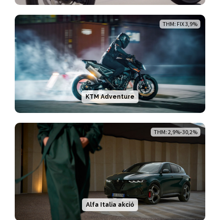
THM: FIX 3,9%
KTM Adventure
THM: 2,9%-30,2%
Alfa Italia akció