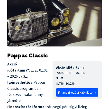
Pappas Classic
Akció
Akció időtartama:
időtartama*:
2026.01.01
2026. 01. 01. - 07. 31.
– 2026.07.31.
THM:
Igényelhető:
a Pappas
8,7%–30,2%
Classic programban
Finanszírozási kalkulátor »
résztvevő valamennyi
járműre
Finanszírozási forma:
zártvégű pénzügyi lízing