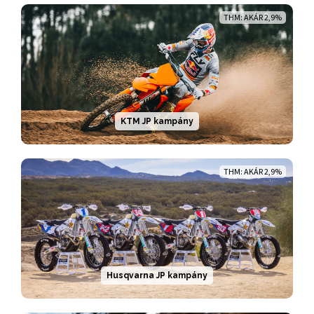
THM: AKÁR 2,9%
KTM JP kampány
THM: AKÁR 2,9%
Husqvarna JP kampány