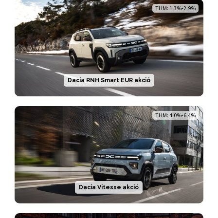
THM: 1,3%-2,9%
Dacia RNH Smart EUR akció
THM: 4,0%-6,4%
Dacia Vitesse akció