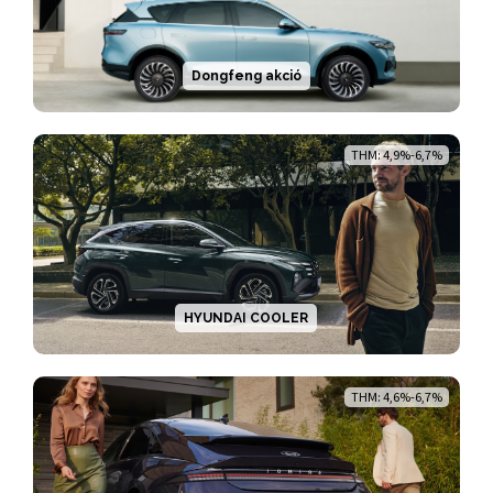
Dongfeng akció
THM: 4,9%-6,7%
HYUNDAI COOLER
THM: 4,6%-6,7%