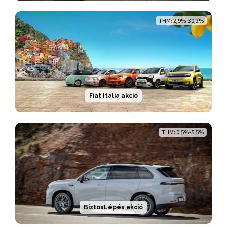
THM: 2,9%-30,2%
Fiat Italia akció
THM: 0,5%-5,5%
BiztosLépés akció