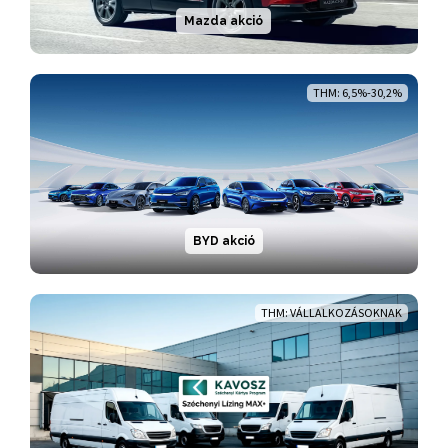
Mazda akció
THM: 6,5%-30,2%
BYD akció
THM: VÁLLALKOZÁSOKNAK