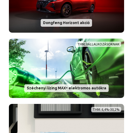
Dongfeng Horizont akció
THM: VÁLLALKOZÁSOKNAK
Széchenyi lízing MAX+ elektromos autókra
THM: 6,4%-30,2%