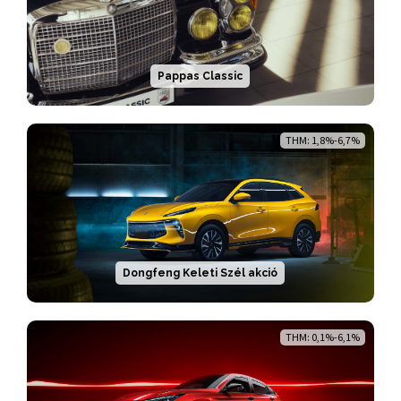
Pappas Classic
THM: 1,8%-6,7%
Dongfeng Keleti Szél akció
THM: 0,1%-6,1%