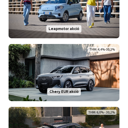
Leapmotor akció
THM: 4,4%-30,2%
Chery EUR akció
THM: 6,0% - 30,2%