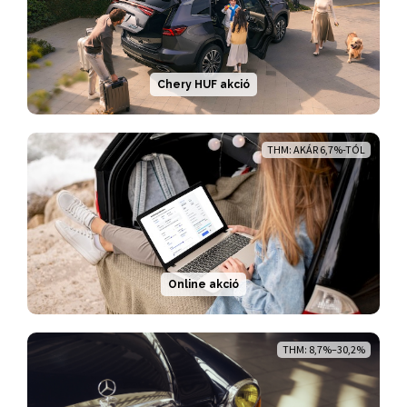
Chery HUF akció
THM: AKÁR 6,7%-TÓL
Online akció
THM: 8,7%–30,2%