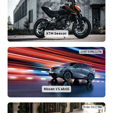
KTM Season
THM: 0,9%-1,7%
Nissan 1% akció
THM: FIX 2,9%