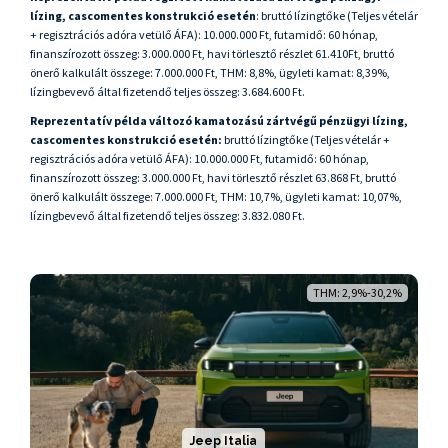
lízing, cascomentes konstrukció esetén
: bruttó lízingtőke (Teljes vételár
+ regisztrációs adóra vetülő ÁFA): 10.000.000 Ft, futamidő: 60 hónap,
finanszírozott összeg: 3.000.000 Ft, havi törlesztő részlet 61.410Ft, bruttó
önerő kalkulált összege: 7.000.000 Ft, THM: 8,8%, ügyleti kamat: 8,39%,
lízingbevevő által fizetendő teljes összeg: 3.684.600 Ft.
Reprezentatív példa változó kamatozású zártvégű pénzügyi lízing,
cascomentes konstrukció esetén:
bruttó lízingtőke (Teljes vételár +
regisztrációs adóra vetülő ÁFA): 10.000.000 Ft, futamidő: 60 hónap,
finanszírozott összeg: 3.000.000 Ft, havi törlesztő részlet 63.868 Ft, bruttó
önerő kalkulált összege: 7.000.000 Ft, THM: 10,7%, ügyleti kamat: 10,07%,
lízingbevevő által fizetendő teljes összeg: 3.832.080 Ft.
THM: 2,9%-30,2%
Jeep Italia