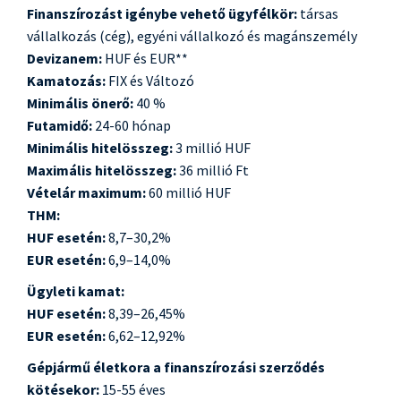
Finanszírozást igénybe vehető ügyfélkör:
társas
vállalkozás (cég), egyéni vállalkozó és magánszemély
Devizanem:
HUF és EUR**
Kamatozás:
FIX és Változó
Minimális önerő:
40 %
Futamidő:
24-60 hónap
Minimális hitelösszeg:
3 millió HUF
Maximális hitelösszeg:
36 millió Ft
Vételár maximum:
60 millió HUF
THM:
HUF esetén:
8,7–30,2%
EUR esetén:
6,9–14,0%
Ügyleti kamat:
HUF esetén:
8,39–26,45%
EUR esetén:
6,62–12,92%
Gépjármű életkora a finanszírozási szerződés
kötésekor:
15-55 éves