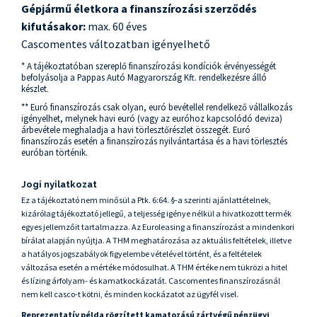
Gépjármű életkora a finanszírozási szerződés
kifutásakor:
max. 60 éves
Cascomentes változatban igényelhető
* A tájékoztatóban szereplő finanszírozási kondíciók érvényességét
befolyásolja a Pappas Autó Magyarország Kft. rendelkezésre álló
készlet.
** Euró finanszírozás csak olyan, euró bevétellel rendelkező vállalkozás
igényelhet, melynek havi euró (vagy az euróhoz kapcsolódó deviza)
árbevétele meghaladja a havi törlesztőrészlet összegét. Euró
finanszírozás esetén a finanszírozás nyilvántartása és a havi törlesztés
euróban történik.
Jogi nyilatkozat
Ez a tájékoztató nem minősül a Ptk. 6:64. §-a szerinti ajánlattételnek,
kizárólag tájékoztató jellegű, a teljesség igénye nélkül a hivatkozott termék
egyes jellemzőit tartalmazza. Az Euroleasing a finanszírozást a mindenkori
bírálat alapján nyújtja. A THM meghatározása az aktuális feltételek, illetve
a hatályos jogszabályok figyelembe vételével történt, és a feltételek
változása esetén a mértéke módosulhat. A THM értéke nem tükrözi a hitel
és lízing árfolyam- és kamatkockázatát. Cascomentes finanszírozásnál
nem kell casco-t kötni, és minden kockázatot az ügyfél visel.
Reprezentatív példa rögzített kamatozású zártvégű pénzügyi