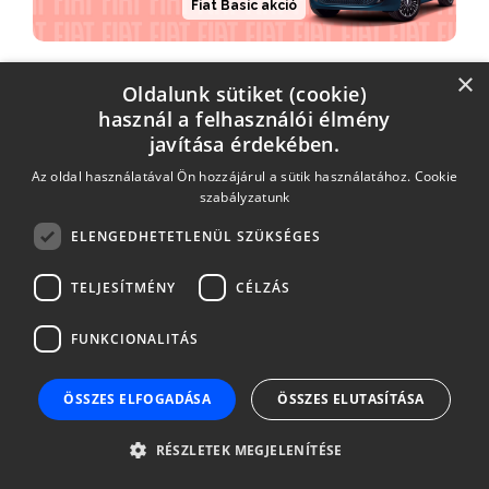
Fiat Basic akció
×
THM: 5,9%-30,2%
Oldalunk sütiket (cookie)
használ a felhasználói élmény
javítása érdekében.
Az oldal használatával Ön hozzájárul a sütik használatához.
Cookie
szabályzatunk
ELENGEDHETETLENÜL SZÜKSÉGES
Hyundai akció
TELJESÍTMÉNY
CÉLZÁS
THM: 4,1%-4,9%
FUNKCIONALITÁS
ÖSSZES ELFOGADÁSA
ÖSSZES ELUTASÍTÁSA
RÉSZLETEK MEGJELENÍTÉSE
MAZDA ALL MAX 4,9% akció