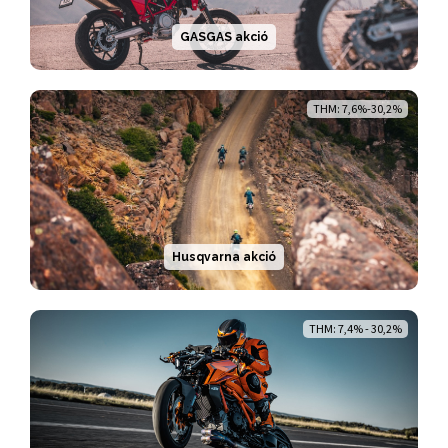
GASGAS akció
THM: 7,6%-30,2%
Husqvarna akció
THM: 7,4% - 30,2%