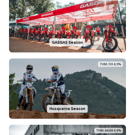
GASGAS Season
THM: FIX 4,9%
Husqvarna Season
THM: AKÁR 4,9%