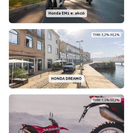
Honda EM1 e: akció
THM: 3,2%-30,2%
HONDA DREAMO
THM: 7,1%-30,2%