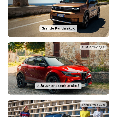
Grande Panda akció
THM: 0,5%-30,2%
Alfa Junior Speciale akció
THM: 6,4%-30,2%