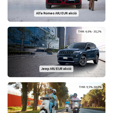
Alfa Romeo ARJ EUR akció
THM: 4,6% - 30,2%
Jeep ARJ EUR akció
THM: 9,5%-30,2%