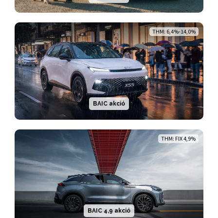
THM: 6,4%-14,0%
BAIC akció
THM: FIX 4,9%
BAIC 4,9 akció