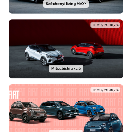
Széchenyi lízing MAX+
THM: 6,9%-30,2%
Mitsubishi akció
THM: 6,2%-30,2%