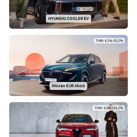
HYUNDAI COOLER EV
THM: 4,2%-30,2%
Nissan EUR Akció
THM: 4,6% - 30,2%