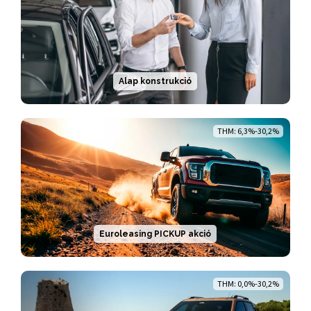
Alap konstrukció
THM: 6,3%-30,2%
Euroleasing PICKUP akció
THM: 0,0%-30,2%