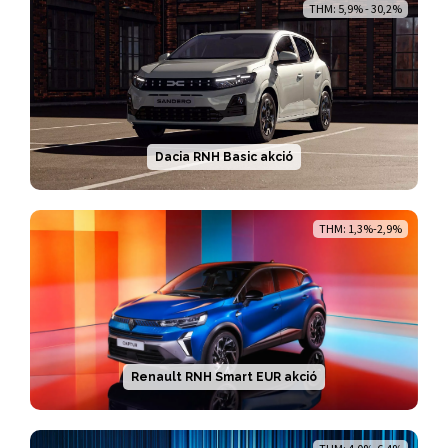
THM: 5,9% - 30,2%
Dacia RNH Basic akció
THM: 1,3%-2,9%
Renault RNH Smart EUR akció