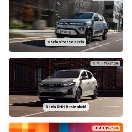
Dacia Vitesse akció
THM: 4,4%-17,0%
Dacia RNH Basic akció
THM: 1,3%-2,9%