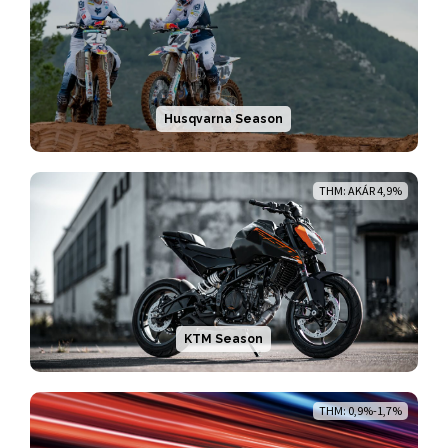
Husqvarna Season
THM: AKÁR 4,9%
KTM Season
THM: 0,9%-1,7%