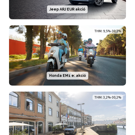
Jeep ARJ EUR akció
THM: 9,5%-30,2%
Honda EM1 e: akció
THM: 3,2%-30,2%