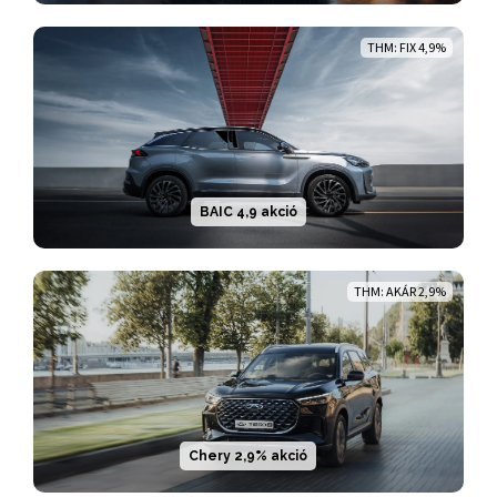
THM: FIX 4,9%
BAIC 4,9 akció
THM: AKÁR 2,9%
Chery 2,9% akció