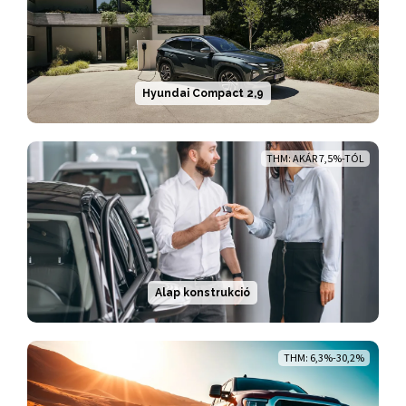
Hyundai Compact 2,9
THM: AKÁR 7,5%-TÓL
Alap konstrukció
THM: 6,3%-30,2%