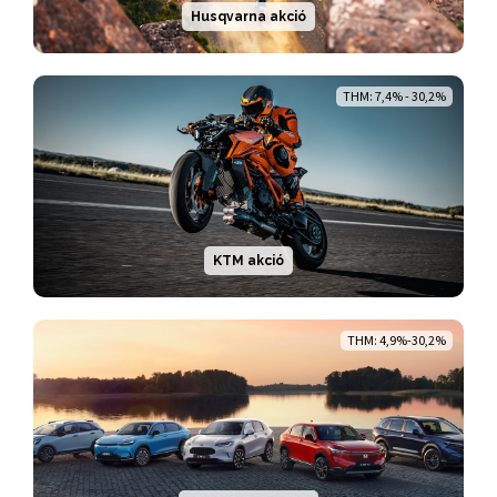
Husqvarna akció
THM: 7,4% - 30,2%
KTM akció
THM: 4,9%-30,2%