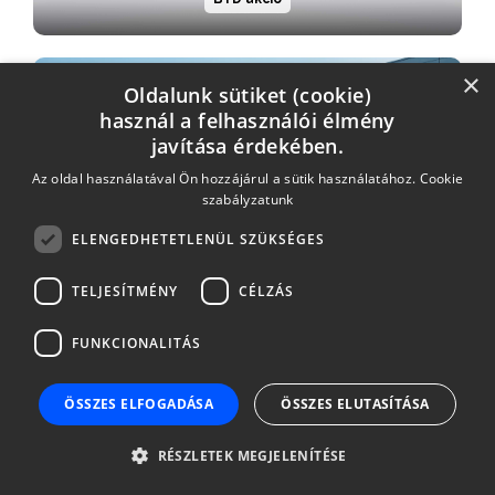
×
THM: VÁLLALKOZÁSOKNAK
Oldalunk sütiket (cookie)
használ a felhasználói élmény
javítása érdekében.
Az oldal használatával Ön hozzájárul a sütik használatához.
Cookie
szabályzatunk
ELENGEDHETETLENÜL SZÜKSÉGES
Széchenyi lízing MAX+
TELJESÍTMÉNY
CÉLZÁS
THM: 6,9%-30,2%
FUNKCIONALITÁS
ÖSSZES ELFOGADÁSA
ÖSSZES ELUTASÍTÁSA
RÉSZLETEK MEGJELENÍTÉSE
Mitsubishi akció