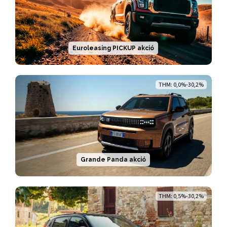
Euroleasing PICKUP akció
THM: 0,0%-30,2%
Grande Panda akció
THM: 0,5%-30,2%