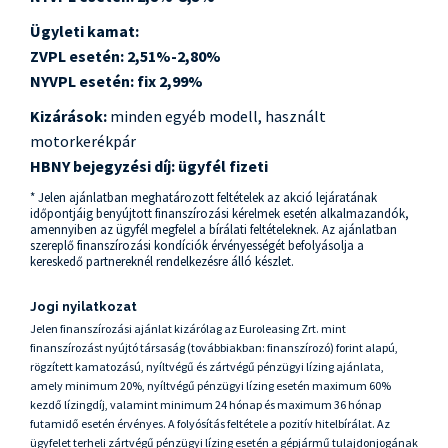
Ügyleti kamat:
ZVPL esetén:
2,51%-2,80%
NYVPL esetén: fix 2,99%
Kizárások:
minden egyéb modell, használt
motorkerékpár
HBNY bejegyzési díj: ügyfél fizeti
* Jelen ajánlatban meghatározott feltételek az akció lejáratának
időpontjáig benyújtott finanszírozási kérelmek esetén alkalmazandók,
amennyiben az ügyfél megfelel a bírálati feltételeknek. Az ajánlatban
szereplő finanszírozási kondíciók érvényességét befolyásolja a
kereskedő partnereknél rendelkezésre álló készlet.
Jogi nyilatkozat
Jelen finanszírozási ajánlat kizárólag az Euroleasing Zrt. mint
finanszírozást nyújtó társaság (továbbiakban: finanszírozó) forint alapú,
rögzített kamatozású, nyíltvégű és zártvégű pénzügyi lízing ajánlata,
amely minimum 20%, nyíltvégű pénzügyi lízing esetén maximum 60%
kezdő lízingdíj, valamint minimum 24 hónap és maximum 36 hónap
futamidő esetén érvényes. A folyósítás feltétele a pozitív hitelbírálat. Az
ügyfelet terheli zártvégű pénzügyi lízing esetén a gépjármű tulajdonjogának