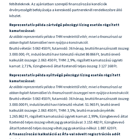
feltételeknek. Az ajánlatban szereplő finanszírozási kondíciók
érvényességét befolyásolja a kereskedő partnereknél rendelkezésre álló
készlet.
Reprezentatív példa zártvégű pénzügyi lízing esetén rögzített
kamatozással:
Az alábbi reprezentatív példa a THM rendelettől eltér, mivel a finanszírozó az
abban foglalt futamidővel nem nyújtja a konstrukciót.
Bruttó vételár: 5 063 450 Ft, futamidő: 36 hónap, bruttó finanszírozott összeg:
3.000.000,-Ft, induló bruttó havi törlesztő részlet 86 866 Ft, bruttó önerő
kalkulált összege:
2.063.450 Ft, THM: 2,9%, rögzített kamatozású ügyleti
kamat: 2,71%, lízingbevevő által fizetendő teljes összeg: 3 127 168 Ft.
Reprezentatív példa nyíltvégű pénzügyi lízing esetén rögzített
kamatozással:
Az alábbi reprezentatív példa a THM rendelettől eltér, mivel a finanszírozó az
abban foglalt futamidővel és finanszírozott összeggel nem nyújtja a konstrukciót.
Bruttó vételár: 5 063 450 Ft, futamidő: 36 hónap, bruttó finanszírozott összeg:
3.000.000 Ft, induló bruttó havi törlesztő részlet: 51.965 Ft, bruttó önerő
kalkulált összege:
2.063.450 Ft, THM: 3,5%, bruttó maradványérték:
1.265.862 Ft, rögzített kamatozású ügyleti kamat: 2,99%, lízingbevevő által
fizetendő teljes összeg vételi jog gyakorlásával: 3.153.482 Ft, lízingbevevő
által fizetendő teljes összeg vételi jog gyakorlása nélkül: 1.887.620 Ft.
A finanszírozási kalkuláció az Áfa-val növelt regisztrációs adót