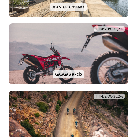
HONDA DREAMO
THM: 7,1%-30,2%
GASGAS akció
THM: 7,6%-30,2%