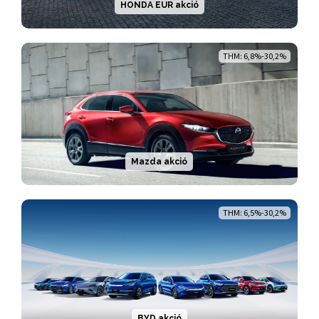
HONDA EUR akció
THM: 6,8%-30,2%
Mazda akció
THM: 6,5%-30,2%
BYD akció