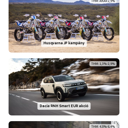
THM: AKÁR 2,9%
Husqvarna JP kampány
THM: 1,3%-2,9%
Dacia RNH Smart EUR akció
THM: 4,0%-6,4%