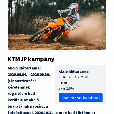
KTM JP kampány
Akció időtartama:
Akció időtartama:
2026.06.04. – 2026.09.30.
2026. 06. 04. - 09. 30.
(Finanszírozási
THM:
kérelemnek
akár 2,9%
rögzítésre kell
Finanszírozási kalkulátor »
kerülnie az akció
lejáratának napjáig, a
folyósításnak 2026.10.31-ig meg kell történnie)