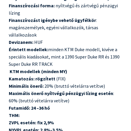
Finanszírozási forma:
nyíltvégű és zártvégű pénzügyi
lízing
Finanszírozást igénybe vehető ügyfélkör
:
magánszemélyek, egyéni vállalkozók, társas
vállalkozások
Devizanem:
HUF
Érintett modellek:
minden KTM Duke modell, kivéve a
speciális kiadásokat, mint a 1390 Super Duke RR és 1390
Super Duke RR TRACK
KTM modellek
(minden MY)
Kamatozás: rögzített
(FIX)
Minimális önerő:
20% (bruttó vételárra vetítve)
Maximális önerő nyíltvégű pénzügyi lízing esetén
:
60% (bruttó vételárra vetítve)
Futamidő:
24 –36 hó
THM:
ZVPL esetén: fix 2,9%
NYVPL esetén:
2,8%-3,5%