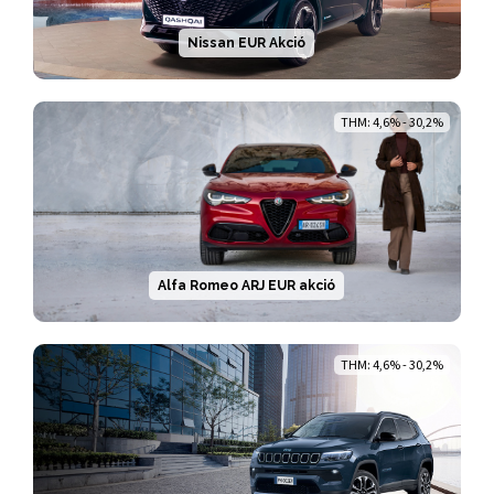
Nissan EUR Akció
THM: 4,6% - 30,2%
Alfa Romeo ARJ EUR akció
THM: 4,6% - 30,2%