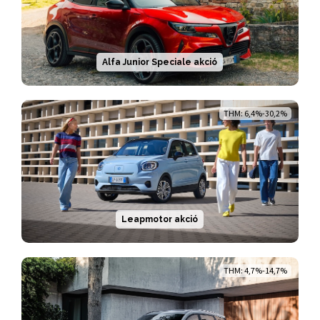
Alfa Junior Speciale akció
THM: 6,4%-30,2%
Leapmotor akció
THM: 4,7%-14,7%