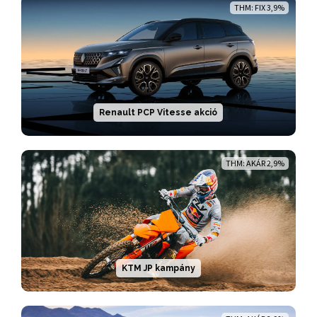
THM: FIX 3,9%
Renault PCP Vitesse akció
THM: AKÁR 2,9%
KTM JP kampány