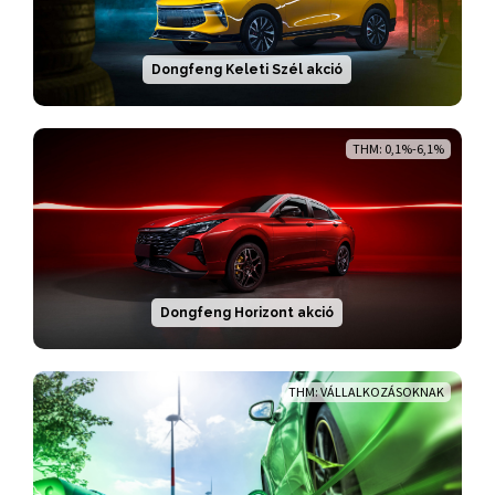
Dongfeng Keleti Szél akció
THM: 0,1%-6,1%
Dongfeng Horizont akció
THM: VÁLLALKOZÁSOKNAK