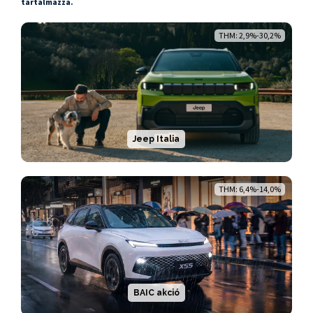
tartalmazza.
THM: 2,9%-30,2%
Jeep Italia
THM: 6,4%-14,0%
BAIC akció