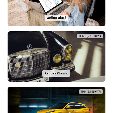
Online akció
THM: 8,7%–30,2%
Pappas Classic
THM: 1,8%-6,7%