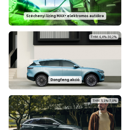
Széchenyi lízing MAX+ elektromos autókra
THM: 6,4%-30,2%
Dongfeng akció
THM: 5,1%-7,0%