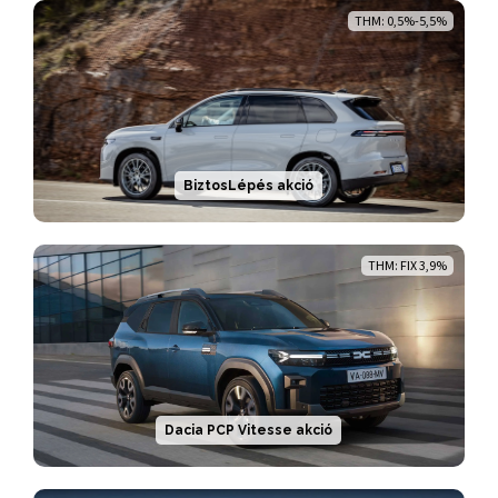
THM: 0,5%-5,5%
BiztosLépés akció
THM: FIX 3,9%
Dacia PCP Vitesse akció