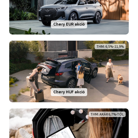
Chery EUR akció
THM: 6,5%-11,9%
Chery HUF akció
THM: AKÁR 6,7%-TÓL