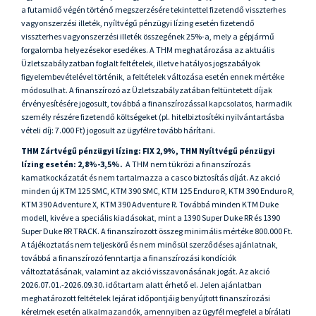
a futamidő végén történő megszerzésére tekintettel fizetendő visszterhes
vagyonszerzési illeték, nyíltvégű pénzügyi lízing esetén fizetendő
visszterhes vagyonszerzési illeték összegének 25%-a, mely a gépjármű
forgalomba helyezésekor esedékes. A THM meghatározása az aktuális
Üzletszabályzatban foglalt feltételek, illetve hatályos jogszabályok
figyelembevételével történik, a feltételek változása esetén ennek mértéke
módosulhat. A finanszírozó az Üzletszabályzatában feltüntetett díjak
érvényesítésére jogosult, továbbá a finanszírozással kapcsolatos, harmadik
személy részére fizetendő költségeket (pl. hitelbiztosítéki nyilvántartásba
vételi díj: 7.000 Ft) jogosult az ügyfélre tovább hárítani.
THM Zártvégű pénzügyi lízing: FIX 2,9%, THM Nyíltvégű pénzügyi
lízing esetén: 2,8%-3,5%.
A THM nem tükrözi a finanszírozás
kamatkockázatát és nem tartalmazza a casco biztosítás díját. Az akció
minden új KTM 125 SMC, KTM 390 SMC, KTM 125 Enduro R, KTM 390 Enduro R,
KTM 390 Adventure X, KTM 390 Adventure R. Továbbá minden KTM Duke
modell, kivéve a speciális kiadásokat, mint a 1390 Super Duke RR és 1390
Super Duke RR TRACK.
A finanszírozott összeg minimális mértéke 800.000 Ft.
A tájékoztatás nem teljeskörű és nem minősül szerződéses ajánlatnak,
továbbá a finanszírozó fenntartja a finanszírozási kondíciók
változtatásának, valamint az akció visszavonásának jogát. Az akció
2026.07.01.-2026.09.30. időtartam alatt érhető el. Jelen ajánlatban
meghatározott feltételek lejárat időpontjáig benyújtott finanszírozási
kérelmek esetén alkalmazandók, amennyiben az ügyfél megfelel a bírálati