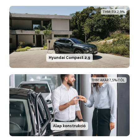
THM: FIX 2,9%
Hyundai Compact 2,9
THM: AKÁR 7,5%-TÓL
Alap konstrukció