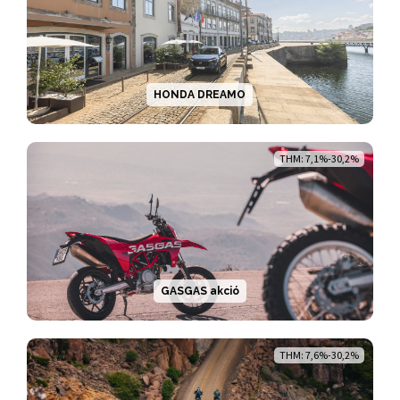
HONDA DREAMO
THM: 7,1%-30,2%
GASGAS akció
THM: 7,6%-30,2%