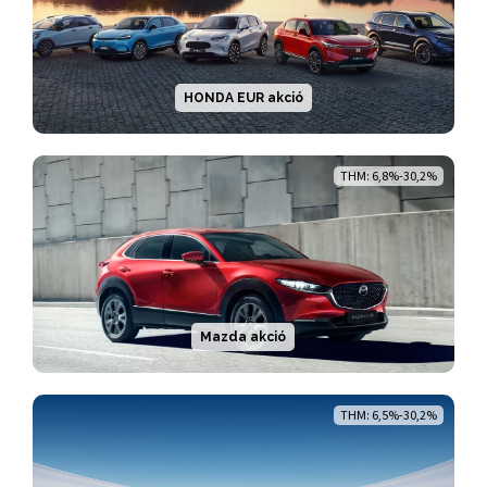
HONDA EUR akció
THM: 6,8%-30,2%
Mazda akció
THM: 6,5%-30,2%