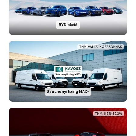
BYD akció
THM: VÁLLALKOZÁSOKNAK
Széchenyi lízing MAX+
THM: 6,9%-30,2%