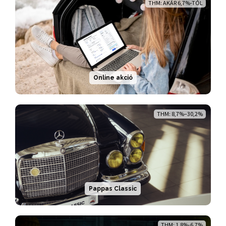
THM: AKÁR 6,7%-TÓL
Online akció
THM: 8,7%–30,2%
Pappas Classic
THM: 1,8%-6,7%