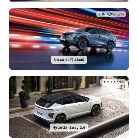
THM: 0,9%-1,7%
Nissan 1% akció
THM: FIX 2,9%
Hyundai Easy 2,9