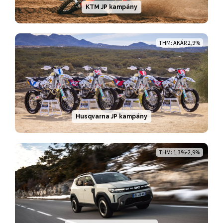
KTM JP kampány
THM: AKÁR 2,9%
Husqvarna JP kampány
THM: 1,3%-2,9%