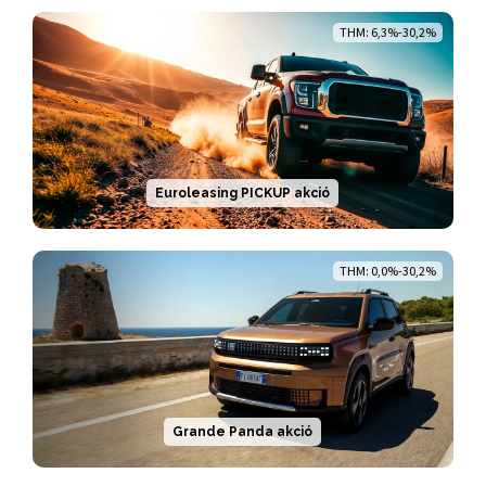
THM: 6,3%-30,2%
Euroleasing PICKUP akció
THM: 0,0%-30,2%
Grande Panda akció