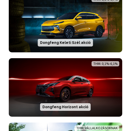
Dongfeng Keleti Szél akció
THM: 0,1%-6,1%
Dongfeng Horizont akció
THM: VÁLLALKOZÁSOKNAK