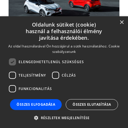
×
Mitsubishi akció
Oldalunk sütiket (cookie)
használ a felhasználói élmény
javítása érdekében.
THM: 6,2%-30,2%
Az oldal használatával Ön hozzájárul a sütik használatához.
Cookie
szabályzatunk
ELENGEDHETETLENÜL SZÜKSÉGES
TELJESÍTMÉNY
CÉLZÁS
Fiat Basic akció
FUNKCIONALITÁS
ÖSSZES ELFOGADÁSA
ÖSSZES ELUTASÍTÁSA
THM: 6,3%-11,9%
RÉSZLETEK MEGJELENÍTÉSE