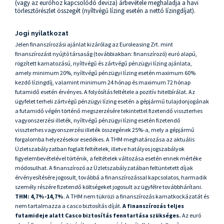
(vagy az euróhoz kapcsolódó deviza) árbevétele meghaladja a havi
törlesztőrészlet összegét (nyíltvégű lízing esetén a nettó lízingdíjat).
Jogi nyilatkozat
Jelen finanszírozási ajánlat kizárólag az Euroleasing Zrt. mint
finanszírozást nyújtó társaság (továbbiakban: finanszírozó) euró alapú,
rögzített kamatozású, nyíltvégű és zártvégű pénzügyi lízing ajánlata,
amely minimum 20%, nyíltvégű pénzügyi lízing esetén maximum 60%
kezdő lízingdíj, valamint minimum 24 hónap és maximum 72 hónap
futamidő esetén érvényes. A folyósítás feltétele a pozitív hitelbírálat. Az
ügyfelet terheli zártvégű pénzügyi lízing esetén a gépjármű tulajdonjogának
a futamidő végén történő megszerzésére tekintettel fizetendő visszterhes
vagyonszerzési illeték, nyíltvégű pénzügyi lízing esetén fizetendő
visszterhes vagyonszerzési illeték összegének 25%-a, mely a gépjármű
forgalomba helyezésekor esedékes. A THM meghatározása az aktuális
Üzletszabályzatban foglalt feltételek, illetve hatályos jogszabályok
figyelembevételével történik, a feltételek változása esetén ennek mértéke
módosulhat. A finanszírozó az Üzletszabályzatában feltüntetett díjak
érvényesítésére jogosult, továbbá a finanszírozással kapcsolatos, harmadik
személy részére fizetendő költségeket jogosult az ügyfélre továbbhárítani.
THM: 4,7%-14,7%
. A THM nem tükrözi a finanszírozás kamatkockázatát és
nem tartalmazza a casco biztosítás díját.
A finanszírozás teljes
futamideje alatt Casco biztosítás fenntartása szükséges.
Az euró