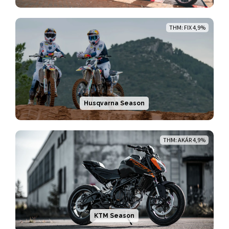
THM: FIX 4,9%
Husqvarna Season
THM: AKÁR 4,9%
KTM Season