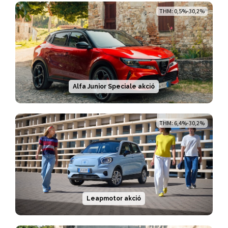
THM: 0,5%-30,2%
Alfa Junior Speciale akció
THM: 6,4%-30,2%
Leapmotor akció