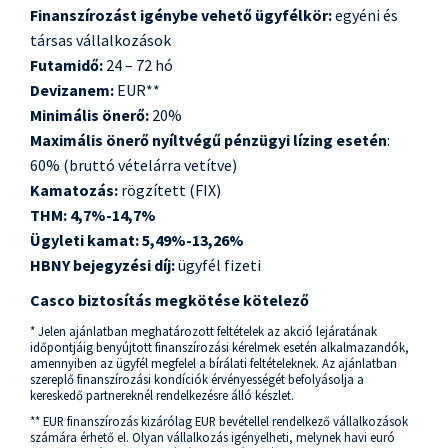
Finanszírozást igénybe vehető ügyfélkör:
egyéni és
társas vállalkozások
Futamidő:
24 – 72 hó
Devizanem:
EUR**
Minimális önerő:
20%
Maximális önerő nyíltvégű pénzügyi lízing esetén
:
60% (bruttó vételárra vetítve)
Kamatozás:
rögzített (FIX)
THM
: 4,7%-14,7%
Ügyleti kamat:
5,49%-13,26%
HBNY bejegyzési díj:
ügyfél fizeti
Casco biztosítás megkötése kötelező
* Jelen ajánlatban meghatározott feltételek az akció lejáratának
időpontjáig benyújtott finanszírozási kérelmek esetén alkalmazandók,
amennyiben az ügyfél megfelel a bírálati feltételeknek. Az ajánlatban
szereplő finanszírozási kondíciók érvényességét befolyásolja a
kereskedő partnereknél rendelkezésre álló készlet.
** EUR finanszírozás kizárólag EUR bevétellel rendelkező vállalkozások
számára érhető el. Olyan vállalkozás igényelheti, melynek havi euró