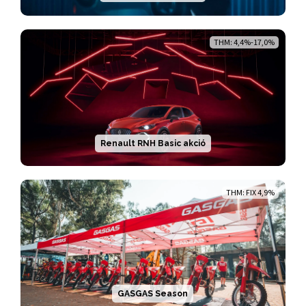
THM: 4,4%-17,0%
Renault RNH Basic akció
THM: FIX 4,9%
GASGAS Season