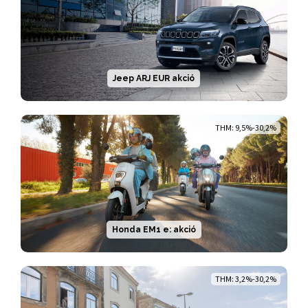
Jeep ARJ EUR akció
THM: 9,5%-30,2%
Honda EM1 e: akció
THM: 3,2%-30,2%