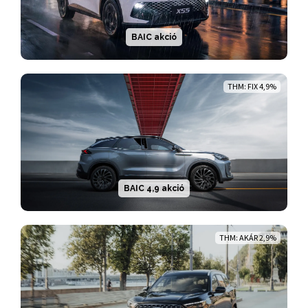
BAIC akció
THM: FIX 4,9%
BAIC 4,9 akció
THM: AKÁR 2,9%