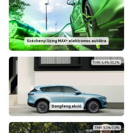
Széchenyi lízing MAX+ elektromos autókra
THM: 6,4%-30,2%
Dongfeng akció
THM: 5,1%-7,0%