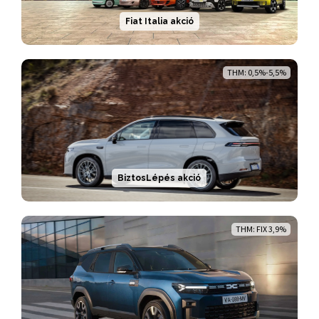
Fiat Italia akció
THM: 0,5%-5,5%
BiztosLépés akció
THM: FIX 3,9%