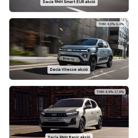
Dacia RNH Smart EUR akció
THM: 4,0%-6,4%
Dacia Vitesse akció
THM: 4,4%-17,0%
Dacia RNH Basic akció