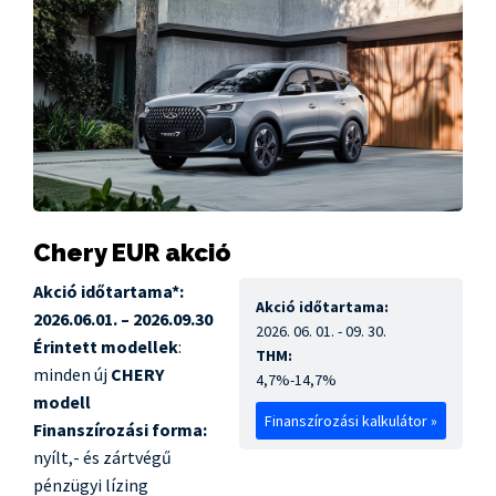
Chery EUR akció
Akció időtartama*:
Akció időtartama:
2026.06.01. – 2026.09.30
2026. 06. 01. - 09. 30.
Érintett modellek
:
THM:
minden új
CHERY
4,7%-14,7%
modell
Finanszírozási kalkulátor »
Finanszírozási forma:
nyílt,- és zártvégű
pénzügyi lízing