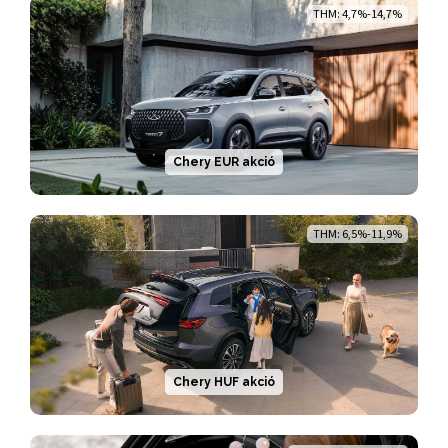
THM: 4,7%-14,7%
Chery EUR akció
THM: 6,5%-11,9%
Chery HUF akció