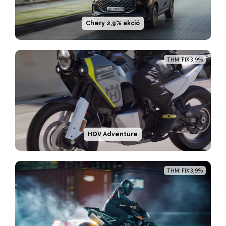
Chery 2,9% akció
THM: FIX 3,9%
HQV Adventure
THM: FIX 3,9%