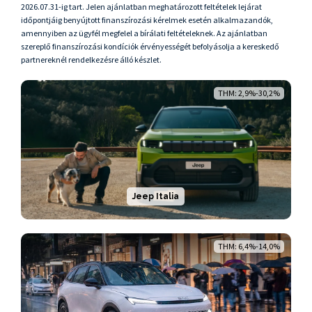
2026.07.31-ig tart. Jelen ajánlatban meghatározott feltételek lejárat
időpontjáig benyújtott finanszírozási kérelmek esetén alkalmazandók,
amennyiben az ügyfél megfelel a bírálati feltételeknek. Az ajánlatban
szereplő finanszírozási kondíciók érvényességét befolyásolja a kereskedő
partnereknél rendelkezésre álló készlet.
THM: 2,9%-30,2%
Jeep Italia
THM: 6,4%-14,0%