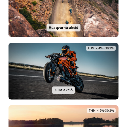
Husqvarna akció
THM: 7,4% - 30,2%
KTM akció
THM: 4,9%-30,2%