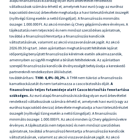
alapú finanszírozás kizárólag olyan euró árbevétellel rendelkező
vállalkozások számára érhető el, amelynek havi euró (vagy az euróhoz
kapcsolódó deviza) árbevétele meghaladja a havi törlesztőrészlet összegét
(nyíltvégű lízing esetén a nettó lízingdíjat). A finanszírozás minimális
összege: 1.000.000 Ft. Az akció minden új Chery gépjárművekre érvényes. A
tájékoztatás nem teljes körű és nem minősül szerződéses ajánlatnak,
továbbá a finanszírozó fenntartja a finanszírozási kondíciók
változtatásának, valamint az akció visszavonásának jogát. Az akció
2026.09.30-ig tart. Jelen ajánlatban meghatározott feltételek lejárat
időpontjáig benyújtott finanszírozási kérelmek esetén alkalmazandók,
amennyiben az ügyfél megfelel a bírálati feltételeknek. Az ajánlatban
szereplő finanszírozási kondíciók érvényességét befolyásolja a kereskedő
partnereknél rendelkezésre álló készlet.
továbbhárítani.
THM: 4,4%-30,2%
. A THM nem tükrözi a finanszírozás
kamatkockázatát és nem tartalmazza a casco biztosítás díját.
A
finanszírozás teljes futamideje alatt Casco biztosítás fenntartása
szükséges.
Az euró alapú finanszírozás kizárólag olyan euró árbevétellel
rendelkező vállalkozások számára érhető el, amelynek havi euró (vagy az
euróhoz kapcsolódó deviza) árbevétele meghaladja a havi törlesztőrészlet
összegét (nyíltvégű lízing esetén a nettó lízingdíjat). A finanszírozás
minimális összege: 1.000.000 Ft. Az akció minden új Chery gépjárművekre
érvényes. A tájékoztatás nem teljes körű és nem minősül szerződéses
ajánlatnak, továbbá a finanszírozó fenntartja a finanszírozási kondíciók
változtatásának, valamint az akció visszavonásának jogát. Az akció