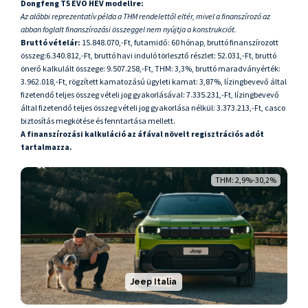
Dongfeng T5 EVO HEV modellre:
Az alábbi reprezentatív példa a THM rendelettől eltér, mivel a finanszírozó az
abban foglalt finanszírozási összeggel nem nyújtja a konstrukciót.
Bruttó vételár:
15.848.070,-Ft, futamidő: 60 hónap, bruttó finanszírozott
összeg:6.340.812,-Ft, bruttó havi induló törlesztő részlet: 52.031,-Ft, bruttó
önerő kalkulált összege: 9.507.258,-Ft, THM: 3,3%, bruttó maradványérték:
3.962.018,-Ft, rögzített kamatozású ügyleti kamat: 3,87%, lízingbevevő által
fizetendő teljes összeg vételi jog gyakorlásával: 7.335.231,-Ft, lízingbevevő
által fizetendő teljes összeg vételi jog gyakorlása nélkül: 3.373.213,-Ft, casco
biztosítás megkötése és fenntartása mellett.
A finanszírozási kalkuláció az áfával növelt regisztrációs adót
tartalmazza.
THM: 2,9%-30,2%
Jeep Italia