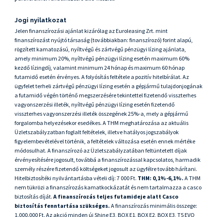
Jogi nyilatkozat
Jelen finanszírozási ajánlat kizárólag az Euroleasing Zrt. mint
finanszírozást nyújtó társaság (továbbiakban: finanszírozó) forint alapú,
rögzített kamatozású, nyíltvégű és zártvégű pénzügyi lízing ajánlata,
amely minimum 20%, nyíltvégű pénzügyi lízing esetén maximum 60%
kezdő lízingdíj, valamint minimum 24 hónap és maximum 60 hónap
futamidő esetén érvényes. A folyósítás feltétele a pozitív hitelbírálat. Az
ügyfelet terheli zártvégű pénzügyi lízing esetén a gépjármű tulajdonjogának
a futamidő végén történő megszerzésére tekintettel fizetendő visszterhes
vagyonszerzési illeték, nyíltvégű pénzügyi lízing esetén fizetendő
visszterhes vagyonszerzési illeték összegének 25%-a, mely a gépjármű
forgalomba helyezésekor esedékes. A THM meghatározása az aktuális
Üzletszabályzatban foglalt feltételek, illetve hatályos jogszabályok
figyelembevételével történik, a feltételek változása esetén ennek mértéke
módosulhat. A finanszírozó az Üzletszabályzatában feltüntetett díjak
érvényesítésére jogosult, továbbá a finanszírozással kapcsolatos, harmadik
személy részére fizetendő költségeket jogosult az ügyfélre tovább hárítani.
Hitelbiztosítéki nyilvántartásba vételi díj: 7 000 Ft.
THM: 0,1%-6,1%.
A THM
nem tükrözi a finanszírozás kamatkockázatát és nem tartalmazza a casco
biztosítás díját.
A finanszírozás teljes futamideje alatt Casco
biztosítás fenntartása szükséges.
A finanszírozás minimális összege:
1.000.000 Ft.
Az akció minden új Shine E3, BOX E1, BOX E2, BOX E3, T5 EVO