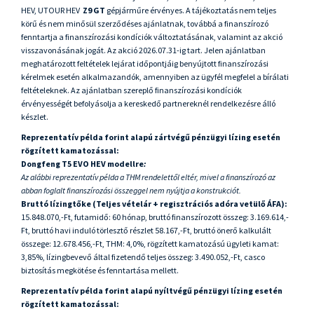
HEV, UTOUR HEV
Z9 GT
gépjárműre
érvényes. A tájékoztatás nem teljes
körű és nem minősül szerződéses ajánlatnak, továbbá a finanszírozó
fenntartja a finanszírozási kondíciók változtatásának, valamint az akció
visszavonásának jogát. Az akció 2026.07.31-ig tart. Jelen ajánlatban
meghatározott feltételek lejárat időpontjáig benyújtott finanszírozási
kérelmek esetén alkalmazandók, amennyiben az ügyfél megfelel a bírálati
feltételeknek. Az ajánlatban szereplő finanszírozási kondíciók
érvényességét befolyásolja a kereskedő partnereknél rendelkezésre álló
készlet.
Reprezentatív példa forint alapú zártvégű pénzügyi lízing esetén
rögzített kamatozással:
Dongfeng T5 EVO HEV modellre
:
Az alábbi reprezentatív példa a THM rendelettől eltér, mivel a finanszírozó az
abban foglalt finanszírozási összeggel nem nyújtja a konstrukciót.
Bruttó lízingtőke (Teljes vételár + regisztrációs adóra vetülő ÁFA):
15.848.070,-Ft, futamidő: 60 hónap, bruttó finanszírozott összeg: 3.169.614,-
Ft, bruttó havi induló törlesztő részlet 58.167,-Ft, bruttó önerő kalkulált
összege: 12.678.456,-Ft, THM: 4,0%, rögzített kamatozású ügyleti kamat:
3,85%, lízingbevevő által fizetendő teljes összeg: 3.490.052,-Ft, casco
biztosítás megkötése és fenntartása mellett.
Reprezentatív példa forint alapú nyíltvégű pénzügyi lízing esetén
rögzített kamatozással: