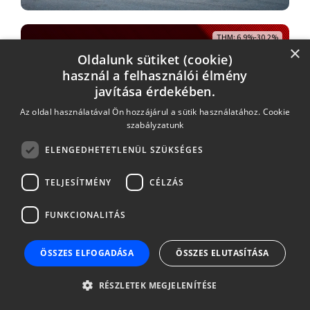
THM: 6,9%-30,2%
×
Oldalunk sütiket (cookie)
használ a felhasználói élmény
javítása érdekében.
Az oldal használatával Ön hozzájárul a sütik használatához.
Cookie
szabályzatunk
Mitsubishi akció
ELENGEDHETETLENÜL SZÜKSÉGES
TELJESÍTMÉNY
CÉLZÁS
THM: 6,2%-30,2%
FUNKCIONALITÁS
ÖSSZES ELFOGADÁSA
ÖSSZES ELUTASÍTÁSA
RÉSZLETEK MEGJELENÍTÉSE
Fiat Basic akció