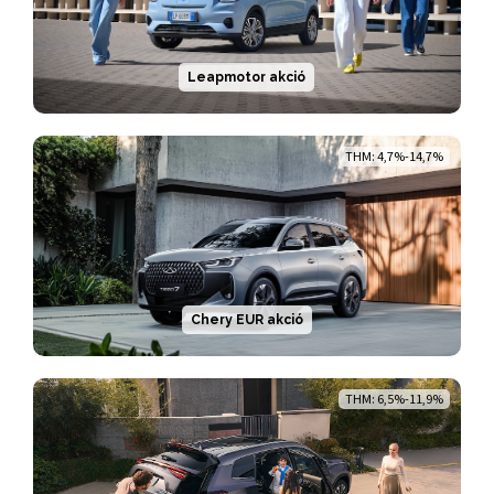
Leapmotor akció
THM: 4,7%-14,7%
Chery EUR akció
THM: 6,5%-11,9%