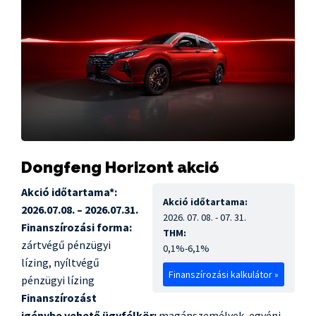
Dongfeng Horizont akció
Akció időtartama*:
Akció időtartama:
2026.07.08. – 2026.07.31.
2026. 07. 08. - 07. 31.
Finanszírozási forma:
THM:
zártvégű pénzügyi
0,1%-6,1%
lízing, nyíltvégű
Finanszírozási kalkulátor »
pénzügyi lízing
Finanszírozást
igénybe vehető ügyfélkör:
magánszemélyek, egyéni