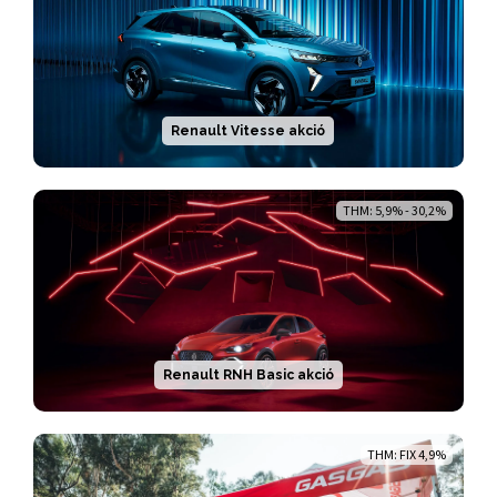
Renault Vitesse akció
THM: 5,9% - 30,2%
Renault RNH Basic akció
THM: FIX 4,9%