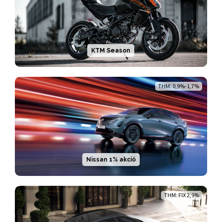
KTM Season
THM: 0,9%-1,7%
Nissan 1% akció
THM: FIX 2,9%