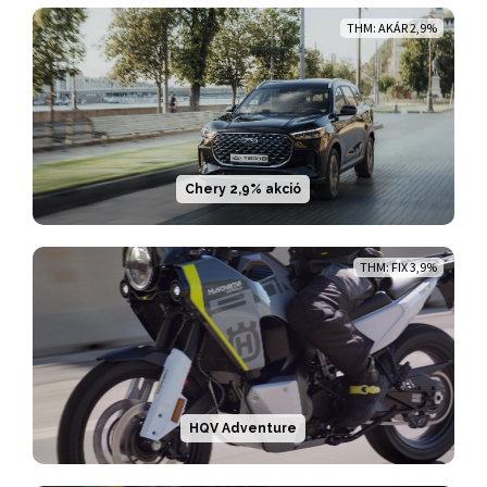
THM: AKÁR 2,9%
Chery 2,9% akció
THM: FIX 3,9%
HQV Adventure