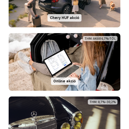
Chery HUF akció
THM: AKÁR 6,7%-TÓL
Online akció
THM: 8,7%–30,2%