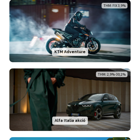
THM: FIX 3,9%
KTM Adventure
THM: 2,9%-30,2%
Alfa Italia akció