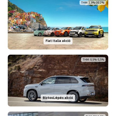
THM: 2,9%-30,2%
Fiat Italia akció
THM: 0,5%-5,5%
BiztosLépés akció