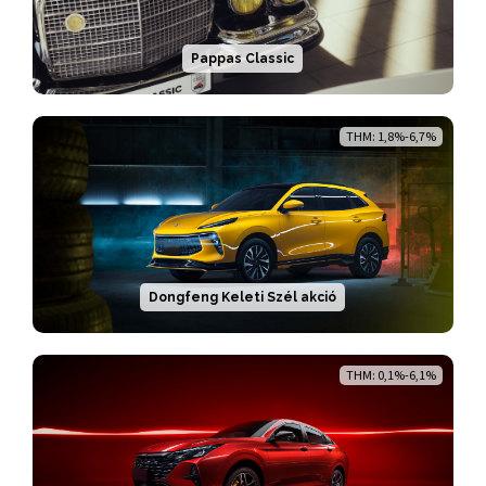
Pappas Classic
THM: 1,8%-6,7%
Dongfeng Keleti Szél akció
THM: 0,1%-6,1%