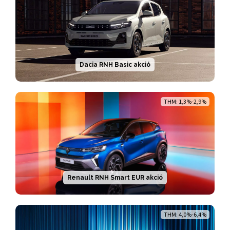
Dacia RNH Basic akció
THM: 1,3%-2,9%
Renault RNH Smart EUR akció
THM: 4,0%-6,4%