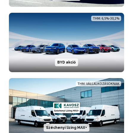
THM: 6,5%-30,2%
BYD akció
THM: VÁLLALKOZÁSOKNAK
Széchenyi lízing MAX+