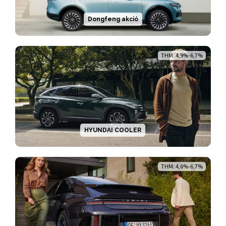
Dongfeng akció
THM: 4,9%-6,7%
HYUNDAI COOLER
THM: 4,6%-6,7%