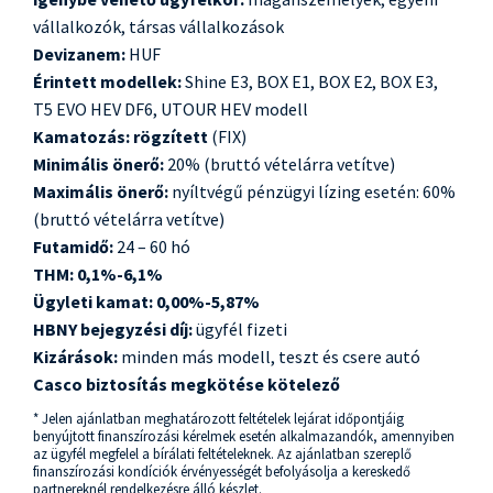
vállalkozók, társas vállalkozások
Devizanem:
HUF
Érintett modellek:
Shine E3, BOX E1, BOX E2, BOX E3,
T5 EVO HEV DF6, UTOUR HEV modell
Kamatozás:
rögzített
(FIX)
Minimális önerő:
20% (bruttó vételárra vetítve)
Maximális önerő:
nyíltvégű pénzügyi lízing esetén: 60%
(bruttó vételárra vetítve)
Futamidő:
24 – 60 hó
THM: 0,1%-6,1%
Ügyleti kamat: 0,00%-5,87%
HBNY bejegyzési díj:
ügyfél fizeti
Kizárások:
minden más modell, teszt és csere autó
Casco biztosítás megkötése kötelező
* Jelen ajánlatban meghatározott feltételek lejárat időpontjáig
benyújtott finanszírozási kérelmek esetén alkalmazandók, amennyiben
az ügyfél megfelel a bírálati feltételeknek. Az ajánlatban szereplő
finanszírozási kondíciók érvényességét befolyásolja a kereskedő
partnereknél rendelkezésre álló készlet.