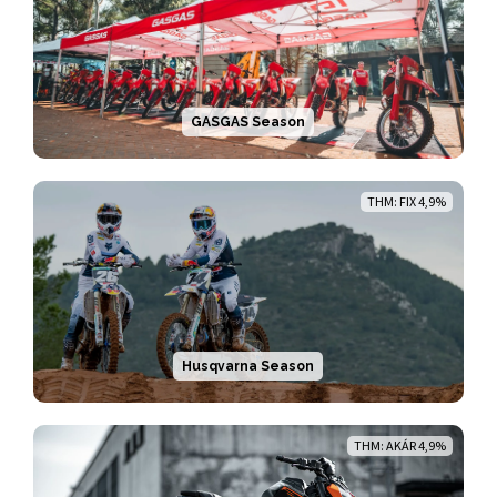
GASGAS Season
THM: FIX 4,9%
Husqvarna Season
THM: AKÁR 4,9%