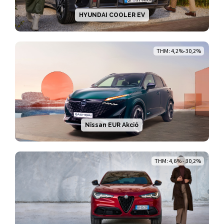
HYUNDAI COOLER EV
THM: 4,2%-30,2%
Nissan EUR Akció
THM: 4,6% - 30,2%