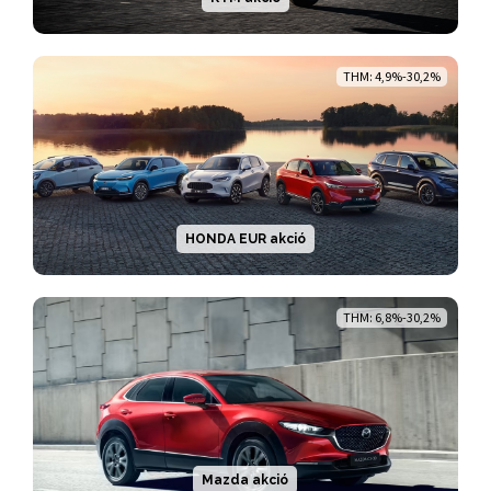
THM: 4,9%-30,2%
HONDA EUR akció
THM: 6,8%-30,2%
Mazda akció