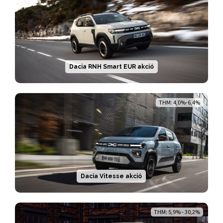
Dacia RNH Smart EUR akció
THM: 4,0%-6,4%
Dacia Vitesse akció
THM: 5,9% - 30,2%