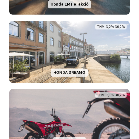
Honda EM1 e: akció
THM: 3,2%-30,2%
HONDA DREAMO
THM: 7,1%-30,2%