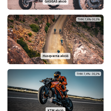
GASGAS akció
THM: 7,6%-30,2%
Husqvarna akció
THM: 7,4% - 30,2%
KTM akció