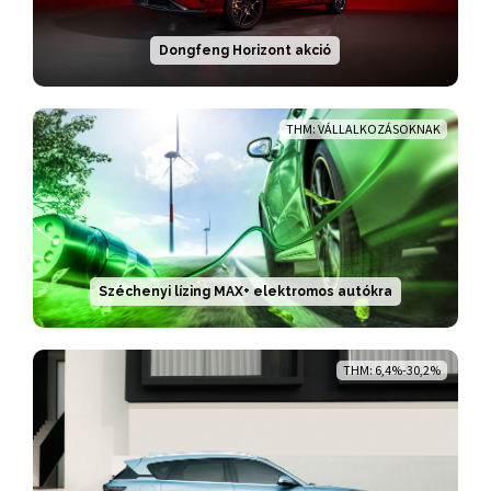
Dongfeng Horizont akció
THM: VÁLLALKOZÁSOKNAK
Széchenyi lízing MAX+ elektromos autókra
THM: 6,4%-30,2%