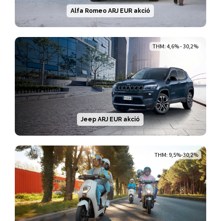
Alfa Romeo ARJ EUR akció
THM: 4,6% - 30,2%
Jeep ARJ EUR akció
THM: 9,5%-30,2%