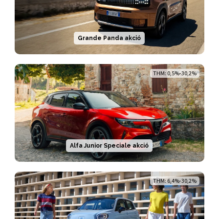
Grande Panda akció
THM: 0,5%-30,2%
Alfa Junior Speciale akció
THM: 6,4%-30,2%