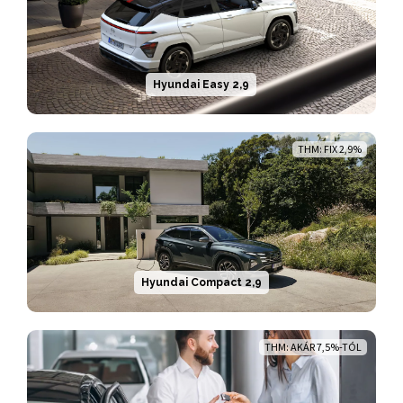
Hyundai Easy 2,9
THM: FIX 2,9%
Hyundai Compact 2,9
THM: AKÁR 7,5%-TÓL