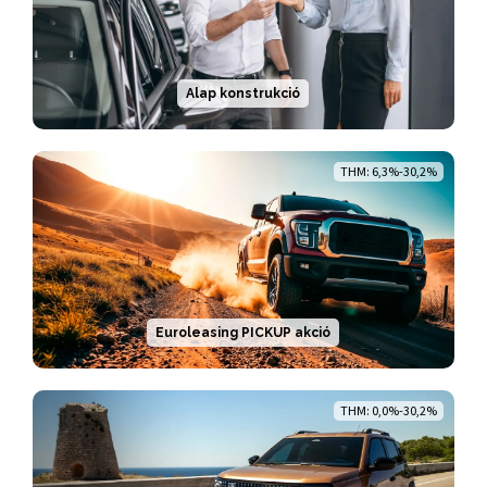
Alap konstrukció
THM: 6,3%-30,2%
Euroleasing PICKUP akció
THM: 0,0%-30,2%