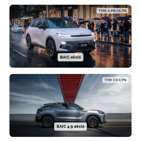
THM: 6,4%-14,0%
BAIC akció
THM: FIX 4,9%
BAIC 4,9 akció