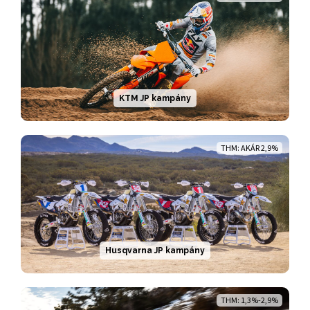
KTM JP kampány
THM: AKÁR 2,9%
Husqvarna JP kampány
THM: 1,3%-2,9%