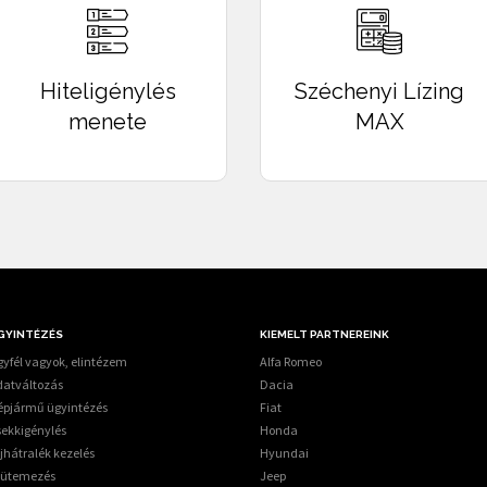
SA
kamatozású ügyleti kamat:
KAMAT
, lízingbevevő által fizetendő teljes összeg:
ÖSSZES TÖRLESZTŐ VÉTEL
Hiteligénylés
Széchenyi Lízing
menete
MAX
GYINTÉZÉS
KIEMELT PARTNEREINK
yfél vagyok, elintézem
Alfa Romeo
datváltozás
Dacia
épjármű ügyintézés
Fiat
sekkigénylés
Honda
jhátralék kezelés
Hyundai
tütemezés
Jeep