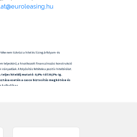
lat@euroleasing.hu
téke nem tükrözi a hitel és lízing árfolyam- és
m teljeskörű, a hivatkozott finanszírozási konstrukció
irányadóak. A folyósítás feltétele a pozitív hitelbírálat.
A teljes hiteldíj mutató: 0,0%-tól 30,5%-ig.
lasztása esetén a casco biztosítás megkötése és
 kalkulátor.
zása esetén a mértéke módosulhat. Az egyedi THM mértéke
ng Zrt. fenntartja a hitelbírálat jogát, továbbá a
ÍROZOTT ÖSSZEG
, havi törlesztő részlet:
TÖRLESZTŐ
+a
i kamat:
KAMAT
, regisztrációs adó:
REGISZTRÁCIÓS ADÓ
,
kül:
ÖSSZES TÖRLESZTŐ VÉTELI JOG NÉLKÜL
+ÁFA, casco
T ÖSSZEG
, havi törlesztő részlet
TÖRLESZTŐ
, bruttó