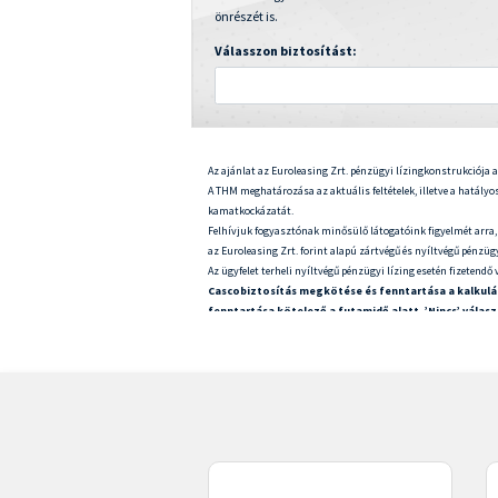
önrészét is.
Válasszon biztosítást:
Az ajánlat az Euroleasing Zrt. pénzügyi lízingkonstrukciója al
A THM meghatározása az aktuális feltételek, illetve a hatályos
kamatkockázatát.
Felhívjuk fogyasztónak minősülő látogatóink figyelmét arra,
az Euroleasing Zrt. forint alapú zártvégű és nyíltvégű pénzügyi
Az ügyfelet terheli nyíltvégű pénzügyi lízing esetén fizetend
Cascobiztosítás megkötése és fenntartása a kalkuláto
fenntartása kötelező a futamidő alatt, ’Nincs’ vála
A közzétett THM meghatározása a hatályos jogszabályok figye
az egyedi finanszírozási ügylet futamidejétől és a konstrukció
A tájékoztató nem minősül a Ptk. 6:64. §-a szerinti ajánlattét
szerződéskötés feltételeként a lízingtárgyként szolgáló gépjá
Reprezentatív példa nyíltvégű pénzügyi lízing esetén: új lízin
havi lízingtőke ÁFA tartalma, bruttó önerő kalkulált összege:
lízingbevevő által fizetendő teljes összeg vételi jog gyakorlás
biztosítás megkötése és fenntartása mellett.
Reprezentatív példa zártvégű pénzügyi lízing esetén: új lízin