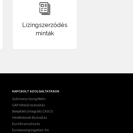
I JOGGAL
, casco biztosítás megkötése és fenntartása
Lízingszerződés
minták
KAPCSOLT SZOLGÁLTATÁSOK
Széchenyi lízing MAX+
GAP Vételár biztosítás
Beépített (integrált) CASCO
Hitelfedezeti Biztosítás
Euró finanszírozás
Euroleasing Ingatlan Zrt.