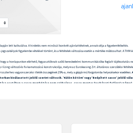
ajan
apján lett kalkulálva. A hirdetés nem minősül konkrét ajánlattételnek, annak célja a figyelemfelkeltés.
 jogszabályok figyelembe vételével történt, és a feltételek változása esetén a mértéke módosulhat. A THM ér
 hogy a honlapunkon elérhető, fogyasztóknak szóló kereskedelmi kommunikációba foglalt tájékoztatás ne
 lízing változó és fix kamatozású konstrukciója, melyre az Euroleasing Zrt. általános szerződési feltételei 
ő visszterhes vagyonszerzési illeték összegének 25%-a, mely a gépjármű forgalomba helyezésekor esedékes.
rban kiválasztott jelölő szerint változik. ’Külön kötöm’ vagy ’Beépített casco’ jelölő vá
sztása esetében a casco megkötése nem szükséges, casco mentes kockázati felárral számol a
lembevételével történt, annak értéke nem tükrözi a finanszírozás kamatkockázatát, és a feltételek válto
 díjaitól függ.
elnek, és az abban foglaltakat az Euroleasing Zrt. külön tájékoztatás nélkül is visszavonhatja. Az Euroleasi
rműre teljeskörű casco megkötését írhatja elő.
gtárgy/jármű, bruttó vételár:
VÉTELÁR
, futamidő:
FUTAMIDŐ
hónap, nettó finanszírozott összeg:
FINANSZ
ÖNERŐ
+ÁFA, THM:
THM
, maradványérték:
MARADVÁNYÉRTÉK
+ÁFA,
KAMATOZÁS TÍPUSA
kamatozású ügylet
ával:
ÖSSZES TÖRLESZTŐ VÉTELI JOGGAL
, lízingbevevő által fizetendő teljes összeg vételi jog gyakorlása nél
gtárgy/jármű, bruttó vételár:
VÉTELÁR
, futamidő:
FUTAMIDŐ
hónap, finanszírozott összeg:
FINANSZÍROZOT