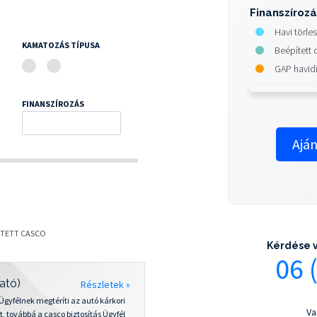
Finanszírozá
Havi törle
KAMATOZÁS TÍPUSA
Beépített 
GAP havidí
FINANSZÍROZÁS
Aján
ÍTETT CASCO
Kérdése v
06 
ató)
Részletek »
z Ügyfélnek megtéríti az autó kárkori
Va
t, továbbá a casco biztosítás Ügyfél