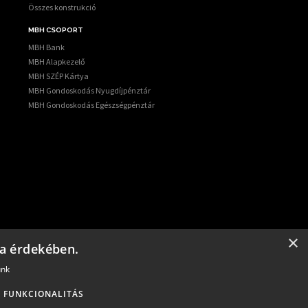
Összes konstrukció
MBH CSOPORT
MBH Bank
MBH Alapkezelő
MBH SZÉP Kártya
MBH Gondoskodás Nyugdíjpénztár
MBH Gondoskodás Egészségpénztár
atóság és szervezet.
×
sa érdekében.
ajzs.hu
.
unk
FUNKCIONALITÁS
tását a konstrukció részleteiről.