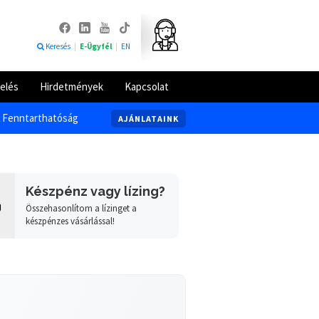
Keresés
|
E-Ügyfél
|
EN
elés
Hirdetmények
Kapcsolat
Fenntarthatóság
AJÁNLATAINK
Készpénz vagy lízing?
Összehasonlítom a lízinget a
készpénzes vásárlással!