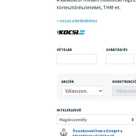
törlesztőrészleteket, THM-et.
« vissza a hirdetéshez
VÉTELÁR
GYÁRTÁSI ÉV
AKCIÓK
KONSTRUKCIÓ
HITELFELVEVŐ
Összehasonlítom a lízinget a
készpénzes vásárlással!