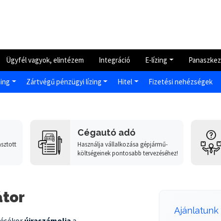
Ügyfél vagyok, elintézem
Integráció
E-lízing
Panaszkez
zing
Zártvégű pénzügyi lízing
Hitel
Fizetési nehézségek
Cégautó adó
sztott
Használja vállalkozása gépjármű-
költségeinek pontosabb tervezéséhez!
átor
Ajánlatunk
tésékor
újraszámolja
a