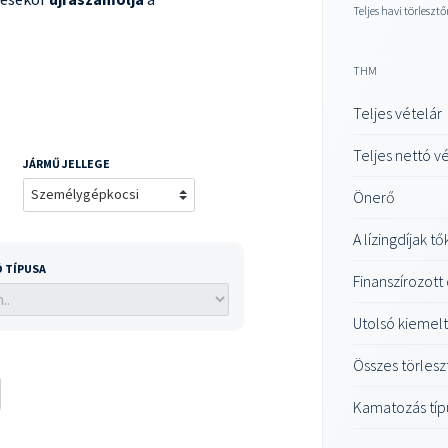
Teljes havi törlesztő
THM
Teljes vételár
Teljes nettó v
JÁRMŰ JELLEGE
Önerő
A lízingdíjak t
 TÍPUSA
Finanszírozott
Utolsó kiemelt
Összes törlesz
Kamatozás típ