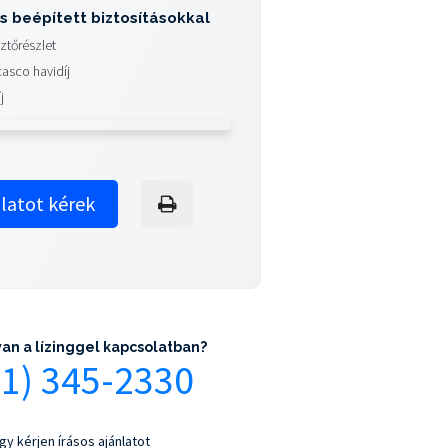
s beépített biztosításokkal
sztőrészlet
casco havidíj
j
latot kérek
an a lízinggel kapcsolatban?
(1) 345-2330
gy kérjen írásos ajánlatot