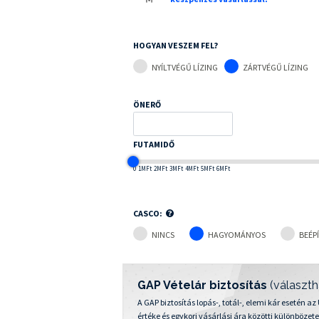
HOGYAN VESZEM FEL?
NYÍLTVÉGŰ LÍZING
ZÁRTVÉGŰ LÍZING
ÖNERŐ
FUTAMIDŐ
0
1MFt
2MFt
3MFt
4MFt
5MFt
6MFt
CASCO:
NINCS
HAGYOMÁNYOS
BEÉP
GAP Vételár biztosítás
(választh
A GAP biztosítás lopás-, totál-, elemi kár esetén a
értéke és egykori vásárlási ára közötti különbözete