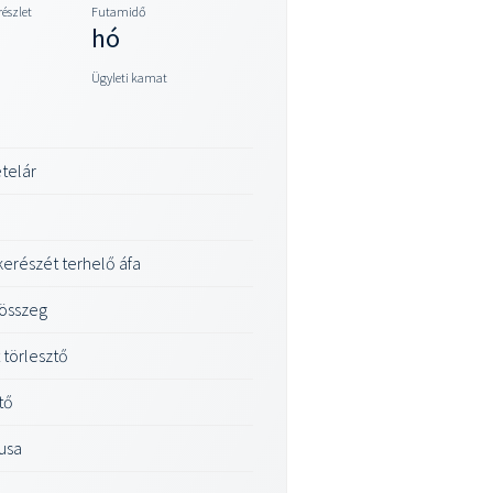
részlet
Futamidő
hó
Ügyleti kamat
ételár
őkerészét terhelő áfa
 összeg
 törlesztő
tő
usa