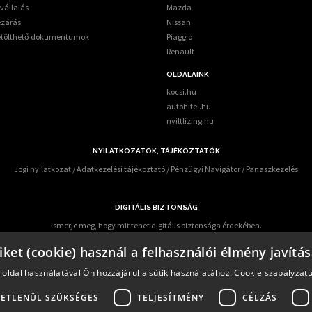
vállalás
Mazda
ezárás
Nissan
etölthető dokumentumok
Piaggio
Renault
OLDALAINK
kocsi.hu
autohitel.hu
nyiltlizing.hu
NYILATKOZATOK, TÁJÉKOZTATÓK
Jogi nyilatkozat
/
Adatkezelési tájékoztató
/
Pénzügyi Navigátor
/
Panaszkezelés
DIGITÁLIS BIZTONSÁG
Ismerje meg, hogy mit tehet digitális biztonsága érdekében.
 előforduló online csalások miatt – KiberPajzs néven - oktatási programot indított több h
iket (cookie) használ a felhasználói élmény javítá
az alábbi elérhetőségen keresztül informálódhatnak a pénzügyi fogyasztók:
https:/kiberp
 oldal használatával Ön hozzájárul a sütik használatához.
Cookie szabályzat
ETLENÜL SZÜKSÉGES
TELJESÍTMÉNY
CÉLZÁS
termékeinek értékesítése során alapvető fontosságúnak tartja ügyfelek alapos és pontos tájékozta
 Pénzügyi Fogyasztóvédelmi Központ előírásainak megfelelő szolgáltatás nyújtására.