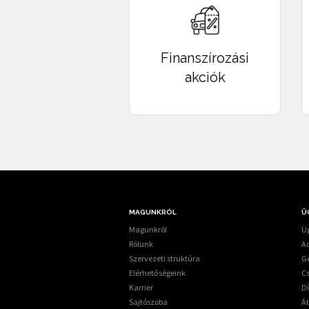
önerő kalkulált összege:
ÖNERŐ
, THM:
THM
,
KAMATOZÁS TÍPU
mellett.
Finanszírozási
akciók
MAGUNKRÓL
Ü
Magunkról
Üg
Rólunk
A
Szervezeti struktúra
G
Elérhetőségeink
C
Karrier
Dí
Sajtószoba
Á