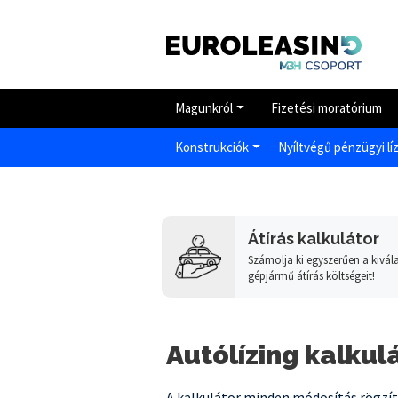
Magunkról
Fizetési moratórium
Konstrukciók
Nyíltvégű pénzügyi lí
Átírás kalkulátor
Számolja ki egyszerűen a kivála
gépjármű átírás költségeit!
Autó
lízing kalkul
A kalkulátor minden módosítás rögzí