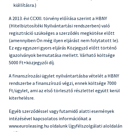
kiállításra.)
A 2013. évi CCXXI. törvény előírása szerint a HBNY
(Hitelbiztosítéki Nyilvántartási rendszerben) való
regisztráció szükséges a szerződés megkötése előtt
(amennyiben Ön még ilyen eljárást nem folytatott le).
Ez egy egyszeri gyors eljárás Közjegyző előtt történő
igazolványok bemutatása mellett. Várható költsége
5000 Ft+közjegyzői díj.
A finanszírozási ügylet nyilvántartásba vételét a HBNY
rendszerbe a finanszírozó végzi, ennek költsége 7000
Ft/ügylet, ami az első törlesztő részlettel együtt kerül
kiterhelésre.
Egyéb szerződéssel vagy futamidő alatti események
intézésével kapcsolatos információkat a
www.euroleasing.hu oldalunk Ügyfélszolgálati aloldalán