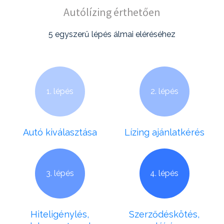
Autólízing érthetően
5 egyszerű lépés álmai eléréséhez
1. lépés
2. lépés
Autó kiválasztása
Lízing ajánlatkérés
3. lépés
4. lépés
Hiteligénylés,
Szerződéskötés,