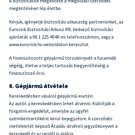
A biztosítások megkötése a megbízási szerződés
megkötésével lép életbe.
Kérjük, igényelje biztosítási alkuszcég partnerünket, az
Eurorisk Biztosítási Alkusz Kft. kedvező biztosítási
ajánlatát a 06 1 225 4040-es telefonszámon, vagy a
www.eurorisk.hu weboldalon keresztül.
A finanszírozott gépjármű törzskönyvét a futamidő
végéig, illetve a teljes tartozás kiegyenlítéséig a
finanszírozó őrzi.
6. Gépjármű átvétele
Kereskedésben vásárol gépjármű esetén:
Az autót a kereskedésben lehet átvenni. Kiállítják a
forgalmi engedélyt, amelybe az ügyfél
üzembentartóként kerül bejegyzésre. A szerződés
mellékletét képező Átadás-átvételi jegyzőkönyvet a
kereskedő és az ügyfél is aláírja.