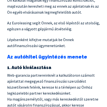
Ön kalkulál magának egy finanszírozási konstrukciót,
majd ezután keresheti meg az ennek az ajánlatnak és az
Ön egyéb elvárásainak legmegfelelőbb autót.
Az Euroleasing segít Önnek, az első lépéstől az utolsóig,
egészen a vágyott gépjármű átvételéig.
Lépésenként kifejtve mutatjuk be Önnek
autófinanszírozási ügymenetünket.
Az autóhitel ügyintézés menete
1. Autó kiválasztása
Web-garancia partnereinknél a kalkulátoron számolt
ajánlattal megegyező finanszírozási szerződést
közvetítenek felénk, keresse ki a térképen az Önhöz
legközelebbi partner kereskedésünket.
Ha magánszemélytől, vagy más kereskedéstől szeretne
autót vásárolni finanszírozással, akkor keresse