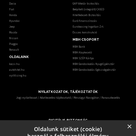
Dacia
GAP Vételár biztosítás
Fiat
Beépített (integrált) CASCO
Honda
Hitelfedezeti Biztosítás
Hyundai
Euró finanszírozás
Jeep
Euroleasing Ingatlan Zrt.
Mazda
Összes konstrukció
Nissan
MBH CSOPORT
Piaggio
MBH Bank
Renault
MBH Alapkezelő
OLDALAINK
MBH SZÉP Kártya
kocsi.hu
MBH Gondoskodás Nyugdíjpénztár
autohitel.hu
MBH Gondoskodás Egészségpénztár
nyiltlizing.hu
NYILATKOZATOK, TÁJÉKOZTATÓK
Jogi nyilatkozat
/
Adatkezelési tájékoztató
/
Pénzügyi Navigátor
/
Panaszkezelés
DIGITÁLIS BIZTONSÁG
×
Ismerje meg, hogy mit tehet digitális biztonsága érdekében.
Oldalunk sütiket (cookie)
Az egyre gyakrabban előforduló online csalások miatt – KiberPajzs néven - oktatási
programot indított több hatóság és szervezet.