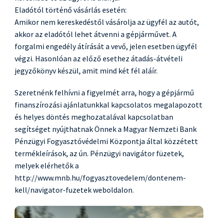
Eladótól történő vásárlás esetén:
Amikor nem kereskedéstől vásárolja az ügyfél az autót,
akkor az eladótól lehet átvenni a gépjárművet. A
forgalmi engedély átírását a vevő, jelen esetben ügyfél
végzi. Hasonlóan az előző esethez átadás-átvételi
jegyzőkönyv készül, amit mind két fél aláír.
Szeretnénk felhívni a figyelmét arra, hogy a gépjármű
finanszírozási ajánlatunkkal kapcsolatos megalapozott
és helyes döntés meghozatalával kapcsolatban
segítséget nyújthatnak Önnek a Magyar Nemzeti Bank
Pénzügyi Fogyasztóvédelmi Központja által közzétett
termékleírások, az ún. Pénzügyi navigátor füzetek,
melyek elérhetők a
http://www.mnb.hu/fogyasztovedelem/dontenem-
kell/navigator-fuzetek weboldalon.