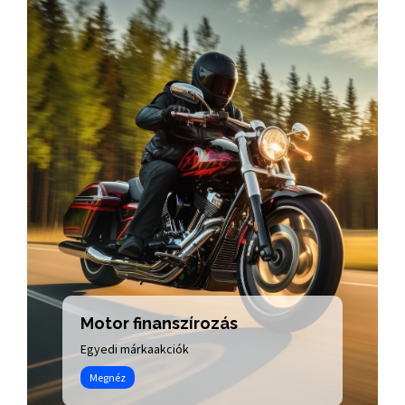
Motor finanszírozás
Egyedi márkaakciók
Megnéz