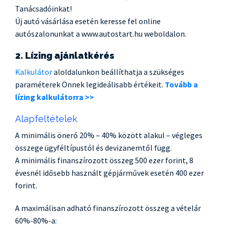
Tanácsadóinkat!
Új autó vásárlása esetén keresse fel online
autószalonunkat a www.autostart.hu weboldalon.
2. Lízing ajánlatkérés
Kalkulátor
aloldalunkon beállíthatja a szükséges
paraméterek Önnek legideálisabb értékeit.
Tovább a
lízing kalkulátorra >>
Alapfeltételek
A minimális önerő 20% – 40% között alakul – végleges
összege ügyféltípustól és devizanemtől függ.
A minimális finanszírozott összeg 500 ezer forint, 8
évesnél idősebb használt gépjárművek esetén 400 ezer
forint.
A maximálisan adható finanszírozott összeg a vételár
60%-80%-a: