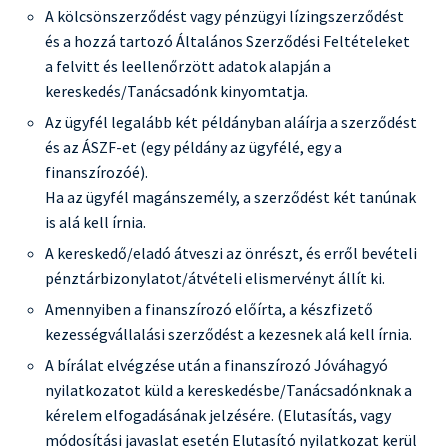
A kölcsönszerződést vagy pénzügyi lízingszerződést
és a hozzá tartozó Általános Szerződési Feltételeket
a felvitt és leellenőrzött adatok alapján a
kereskedés/Tanácsadónk kinyomtatja.
Az ügyfél legalább két példányban aláírja a szerződést
és az ÁSZF-et (egy példány az ügyfélé, egy a
finanszírozóé).
Ha az ügyfél magánszemély, a szerződést két tanúnak
is alá kell írnia.
A kereskedő/eladó átveszi az önrészt, és erről bevételi
pénztárbizonylatot/átvételi elismervényt állít ki.
Amennyiben a finanszírozó előírta, a készfizető
kezességvállalási szerződést a kezesnek alá kell írnia.
A bírálat elvégzése után a finanszírozó Jóváhagyó
nyilatkozatot küld a kereskedésbe/Tanácsadónknak a
kérelem elfogadásának jelzésére. (Elutasítás, vagy
módosítási javaslat esetén Elutasító nyilatkozat kerül