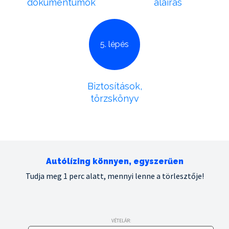
dokumentumok
aláírás
5. lépés
Biztosítások,
törzskönyv
Autólízing könnyen, egyszerűen
Tudja meg 1 perc alatt, mennyi lenne a törlesztője!
VÉTELÁR: