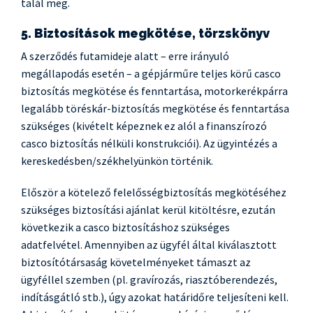
talál meg.
5. Biztosítások megkötése, törzskönyv
A szerződés futamideje alatt – erre irányuló
megállapodás esetén – a gépjárműre teljes körű casco
biztosítás megkötése és fenntartása, motorkerékpárra
legalább töréskár-biztosítás megkötése és fenntartása
szükséges (kivételt képeznek ez alól a finanszírozó
casco biztosítás nélküli konstrukciói). Az ügyintézés a
kereskedésben/székhelyünkön történik.
Először a kötelező felelősségbiztosítás megkötéséhez
szükséges biztosítási ajánlat kerül kitöltésre, ezután
következik a casco biztosításhoz szükséges
adatfelvétel. Amennyiben az ügyfél által kiválasztott
biztosítótársaság követelményeket támaszt az
ügyféllel szemben (pl. gravírozás, riasztóberendezés,
indításgátló stb.), úgy azokat határidőre teljesíteni kell.