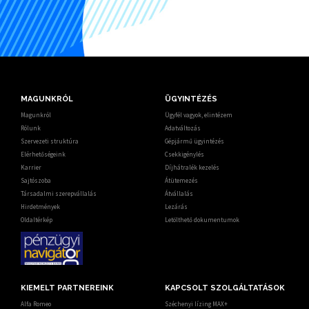
MAGUNKRÓL
ÜGYINTÉZÉS
Magunkról
Ügyfél vagyok, elintézem
Rólunk
Adatváltozás
Szervezeti struktúra
Gépjármű ügyintézés
Elérhetőségeink
Csekkigénylés
Karrier
Díjhátralék kezelés
Sajtószoba
Átütemezés
Társadalmi szerepvállalás
Átvállalás
Hirdetmények
Lezárás
Oldaltérkép
Letölthető dokumentumok
KIEMELT PARTNEREINK
KAPCSOLT SZOLGÁLTATÁSOK
Alfa Romeo
Széchenyi lízing MAX+