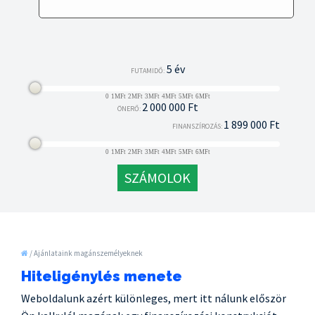
5 év
FUTAMIDŐ:
0
1MFt
2MFt
3MFt
4MFt
5MFt
6MFt
2 000 000 Ft
ÖNERŐ:
1 899 000 Ft
FINANSZÍROZÁS:
0
1MFt
2MFt
3MFt
4MFt
5MFt
6MFt
SZÁMOLOK
/
Ajánlataink magánszemélyeknek
Hiteligénylés menete
Weboldalunk azért különleges, mert itt nálunk először