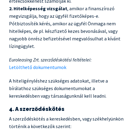
értékcsökkenést számolják ki.
2. Hitelképesség vizsgálat
, amikor a finanszírozó
megvizsgálja, hogy az ügyfél fizetőképes-e.
Pótbiztosíték kérés, amikor az ügyfél Önmaga nem
hitelképes, de pl. készfizető kezes bevonásával, vagy
nagyobb önrész befizetésével megvalósulhat a kívánt
lízingügylet.
Euroleasing Zrt. szerződéskötési feltételei:
Letölthető dokumentumok
A hiteligényléshez szükséges adatokat, illetve a
bírálathoz szükséges dokumentumokat a
kereskedésben vagy társaságunknál kell leadni.
4. A szerződéskötés
A szerződéskötés a kereskedésben, vagy székhelyünkön
történik a következők szerint: