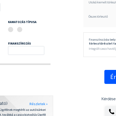
Utolsó kiemelt törlesz
Összes törlesztő
KAMATOZÁS TÍPUSA
Finanszírozásba beépí
FINANSZÍROZÁS
törlesztőrészlet t
Integrált casco havidí
Ér
Kérdése 
ató)
Részletek »
z Ügyfélnek megtéríti az autó kárkori
t, továbbá a casco biztosítás Ügyfél