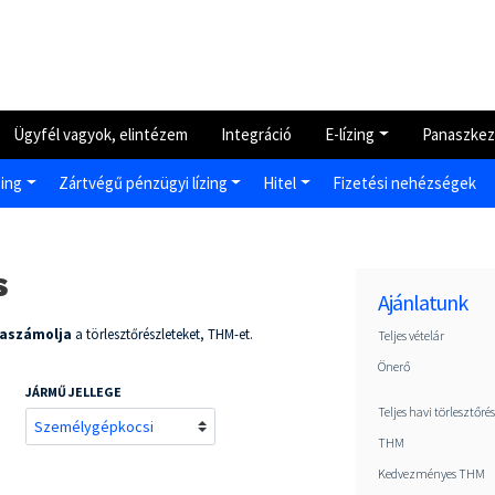
Ügyfél vagyok, elintézem
Integráció
E-lízing
Panaszkez
zing
Zártvégű pénzügyi lízing
Hitel
Fizetési nehézségek
s
Ajánlatunk
raszámolja
a törlesztőrészleteket, THM-et.
Teljes vételár
Önerő
JÁRMŰ JELLEGE
Teljes havi törlesztőré
THM
Kedvezményes THM