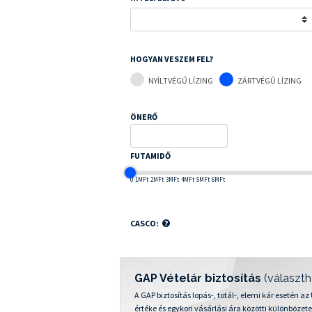
HOGYAN VESZEM FEL?
NYÍLTVÉGŰ LÍZING
ZÁRTVÉGŰ LÍZING
ÖNERŐ
FUTAMIDŐ
0
1MFt
2MFt
3MFt
4MFt
5MFt
6MFt
CASCO:
GAP Vételár biztosítás
(választh
A GAP biztosítás lopás-, totál-, elemi kár esetén a
értéke és egykori vásárlási ára közötti különbözete