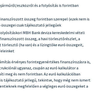
épjárműről/eszközről és a folyósítás is forintban
finanszírozott összeg forintban szerepel (ezek nem is
ó összegei csak tájékoztató jellegűek
folyósításkori MBH Bank deviza kereskedelmi vételi
nanszírozott összeg, a havi törlesztőrészlet, a
törlesztő (ha van) és a lízingtőke euró összegeit,
feleinket
ámítás érvényes forintegyenértékes finanszírozásra is,
rukciónál ugyanaz, csupán az euró kalkulátor a
íti meg és nem forintban. Az euró kalkulációban
 is tájékoztató jellegű, tekintve, hogy még nem ismert
 fentieknek megfelelően a végleges euró összegeket a