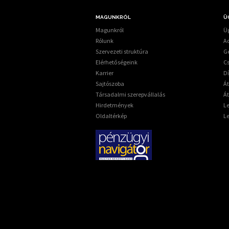
MAGUNKRÓL
Ü
Magunkról
Üg
Rólunk
A
Szervezeti struktúra
G
Elérhetőségeink
C
Karrier
Dí
Sajtószoba
Á
Társadalmi szerepvállalás
Át
Hirdetmények
L
Oldaltérkép
L