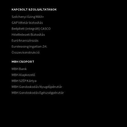
KAPCSOLT SZOLGÁLTATÁSOK
Széchenyi lízing MAX+
GAP Vételár biztosítás
Beépített (integrált) CASCO
Hitelfedezeti Biztosítás
Euró finanszírozás
Euroleasing Ingatlan Zrt.
Összes konstrukció
MBH CSOPORT
MBH Bank
MBH Alapkezelő
MBH SZÉP Kártya
MBH Gondoskodás Nyugdíjpénztár
MBH Gondoskodás Egészségpénztár