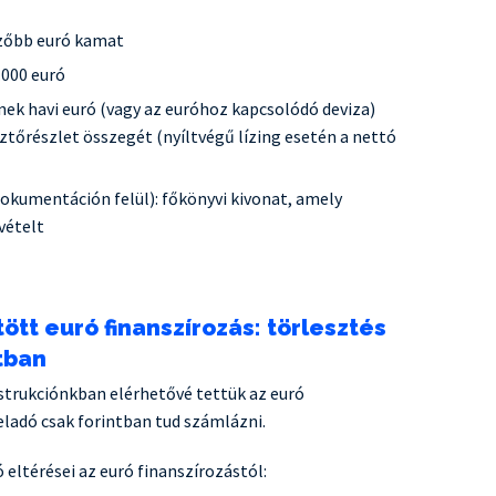
zőbb euró kamat
.000 euró
nek havi euró (vagy az euróhoz kapcsolódó deviza)
ztőrészlet összegét (nyíltvégű lízing esetén a nettó
okumentáción felül): főkönyvi kivonat, amely
vételt
ött euró finanszírozás: törlesztés
ntban
trukciónkban elérhetővé tettük az euró
 eladó csak forintban tud számlázni.
 eltérései az euró finanszírozástól: