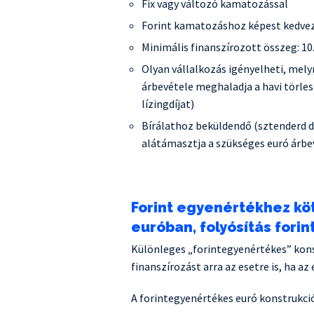
Fix vagy változó kamatozással
Forint kamatozáshoz képest kedve
Minimális finanszírozott összeg: 10
Olyan vállalkozás igényelheti, mely
árbevétele meghaladja a havi törles
lízingdíjat)
Bírálathoz beküldendő (sztenderd d
alátámasztja a szükséges euró árbe
Forint egyenértékhez köt
euróban, folyósítás fori
Különleges „forintegyenértékes” kons
finanszírozást arra az esetre is, ha az
A forintegyenértékes euró konstrukció