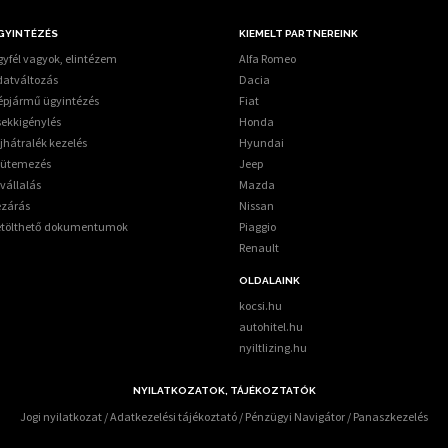
GYINTÉZÉS
KIEMELT PARTNEREINK
yfél vagyok, elintézem
Alfa Romeo
datváltozás
Dacia
épjármű ügyintézés
Fiat
sekkigénylés
Honda
jhátralék kezelés
Hyundai
tütemezés
Jeep
vállalás
Mazda
ezárás
Nissan
etölthető dokumentumok
Piaggio
Renault
OLDALAINK
kocsi.hu
autohitel.hu
nyiltlizing.hu
NYILATKOZATOK, TÁJÉKOZTATÓK
Jogi nyilatkozat
/
Adatkezelési tájékoztató
/
Pénzügyi Navigátor
/
Panaszkezelés