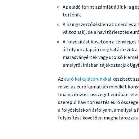
Az eladó forint számlát állít ki a g
történik
A lízingszerződésben az önerő és a 
változnak), de a havi törlesztés eur
A folyósítást követően a tényleges 
árfolyam alapján meghatározzuk a fi
maradványérték vagy utolsó kiemelt 
amelyről írásban tájékoztatjuk Ügy
Az
euró kalkulátorunkkal
készített sz
mivel az euró kamatláb mindkét konst
finanszírozott összeget euróban jelen
szereplő havi törlesztés euró összege
a folyósításkori árfolyam, amellyel a
folyósítást követően meghatározzuk.