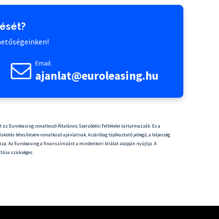
dését?
rhetőségeinken!
Email:
ajanlat@euroleasing.hu
it az Euroleasing vonatkozó Általános Szerződési Feltételei tartalmazzák. Ez a
skötés létesítésére vonatkozó ajánlatnak, kizárólag tájékoztató jellegű, a teljesség
za. Az Euroleasing a finanszírozást a mindenkori bírálat alapján nyújtja. A
rtása szükséges.