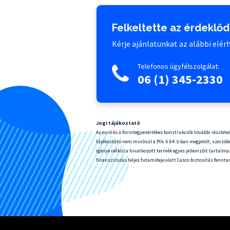
Felkeltette az érdeklő
Kérje ajánlatunkat az alábbi elé
Telefonos ügyfélszolgálat:
06 (1) 345-2330
Jogi tájékoztató
Az euró és a forintegyenértékes konstrukciók további részlete
tájékoztató nem minősül a Ptk. 6:64. §-ban megjelölt, szerződé
igénye nélkül a hivatkozott termék egyes jellemzőit tartalmaz
finanszírozás teljes futamideje alatt Casco biztosítás fennta