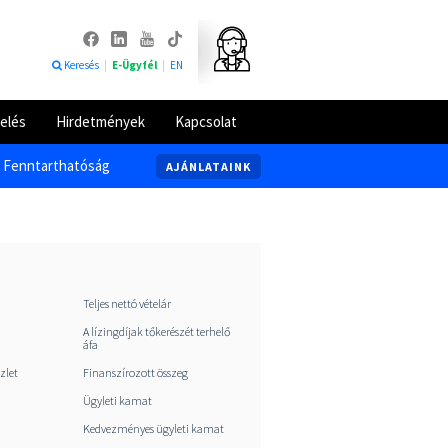
Keresés
|
E-Ügyfél
|
EN
elés
Hirdetmények
Kapcsolat
Fenntarthatóság
AJÁNLATAINK
Teljes nettó vételár
A lízingdíjak tőkerészét terhelő
áfa
szlet
Finanszírozott összeg
Ügyleti kamat
Kedvezményes ügyleti kamat