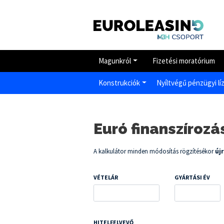
Magunkról
Fizetési moratórium
Konstrukciók
Nyíltvégű pénzügyi lí
Euró finanszírozá
A kalkulátor minden módosítás rögzítésékor
új
VÉTELÁR
GYÁRTÁSI ÉV
HITELFELVEVŐ