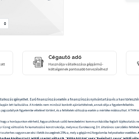
Cégautó adó
tott
Használja vállalkozása gépjármű-
költségeinek pontosabb tervezéséhez!
llalkozás igényelhet. Euró finanszírozás esetén a finanszírozás nyilvántartása és a havi törleszté
apján lett kalkulálva. A hirdetés nem minősül konkrét ajánlattételnek, annak célja a figyelemfelkeltés.
 jogszabályok figyelembe vételével történt, és a feltételek változása esetén a mértéke módosulhat. A THM ér
 hogy a honlapunkon elérhető, fogyasztóknak szóló kereskedelmi kommunikációba foglalt tájékoztatás ne
 lízing változó és fix kamatozású konstrukciója, melyre az Euroleasing Zrt. általános szerződési feltételei 
ő visszterhes vagyonszerzési illeték összegének 25%-a, mely a gépjármű forgalomba helyezésekor esedékes.
rban kiválasztott jelölő szerint változik. ’Külön kötöm’ vagy ’Beépített casco’ jelölő vá