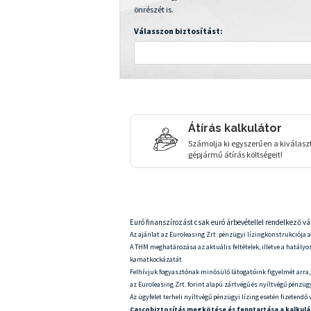
önrészét is.
Válasszon biztosítást:
Átírás kalkulátor
Számolja ki egyszerűen a kiválasz
gépjármű átírás költségeit!
Euró finanszírozást csak euró árbevétellel rendelkező vá
Az ajánlat az Euroleasing Zrt. pénzügyi lízingkonstrukciója al
A THM meghatározása az aktuális feltételek, illetve a hatályos
kamatkockázatát.
Felhívjuk fogyasztónak minősülő látogatóink figyelmét arra,
az Euroleasing Zrt. forint alapú zártvégű és nyíltvégű pénzügyi
Az ügyfelet terheli nyíltvégű pénzügyi lízing esetén fizetend
Cascobiztosítás megkötése és fenntartása a kalkuláto