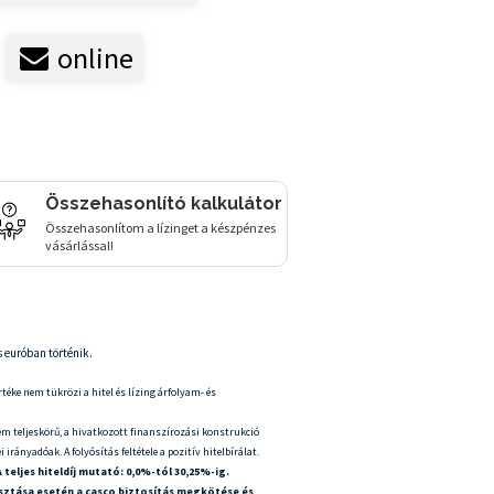
online
Összehasonlító kalkulátor
Összehasonlítom a lízinget a készpénzes
vásárlással!
s euróban történik.
téke nem tükrözi a hitel és lízing árfolyam- és
m teljeskörű, a hivatkozott finanszírozási konstrukció
irányadóak. A folyósítás feltétele a pozitív hitelbírálat.
A teljes hiteldíj mutató: 0,0%-tól 30,25%-ig.
lasztása esetén a casco biztosítás megkötése és