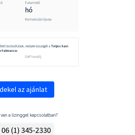
tő
Futamidő
hó
Kamatozás típusa
tett biztosítások, melyek összegét a
Teljes havi
artalmazza:
j
GAP havidíj
dekel az ajánlat
van a lízinggel kapcsolatban?
06 (1) 345-2330