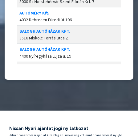
8000 Székesfehérvár Szent Flórián Krt. 7
AUTÓMÉRY Kft.
4032 Debrecen Füredi út 106
BALOGH AUTÓHÁZAK KFT.
3516 Miskolc Forrás utca 2.
BALOGH AUTÓHÁZAK KFT.
4400 Nyíregyháza Lujza u. 19
CarNet Auto-Fort Kft.
1215 Budapest Védgát utca 14.
CSÁSZÁR AUTÓSZERVIZ KFT.
8200 VESZPRÉM Mártírok útja 7.
CSÁSZÁR AUTÓSZERVIZ KFT.
8500 Pápa Külső Veszprémi út 49
CSÁSZÁR AUTÓSZERVIZ KFT.
Nissan Nyári ajánlat jogi nyilatkozat
2800 Tatabánya Bárdos L. u. 1
Jelen finanszírozási ajánlat kizárólag az Euroleasing Zrt. mint finanszírozást nyújtó