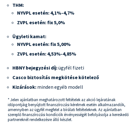
THM
:
NYVPL esetén: 4,1%-4,7%
ZVPL esetén: fix 5,0%
Ügyleti kamat:
NYVPL esetén: fix 5,00%
ZVPL esetén: 4,53%-4,85%
HBNY bejegyzési díj:
ügyfél fizeti
Casco biztosítás megkötése kötelező
Kizárások:
minden egyéb modell
* Jelen ajánlatban meghatározott feltételek az akció lejáratának
időpontjáig benyújtott finanszírozási kérelmek esetén alkalmazandók,
amennyiben az ügyfél megfelel a bírálati feltételeknek. Az ajánlatban
szereplő finanszírozási kondíciók érvényességét befolyásolja a kereskedő
partnereknél rendelkezésre álló készlet.