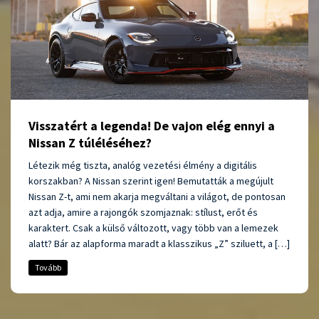
Visszatért a legenda! De vajon elég ennyi a
Nissan Z túléléséhez?
Létezik még tiszta, analóg vezetési élmény a digitális
korszakban? A Nissan szerint igen! Bemutatták a megújult
Nissan Z-t, ami nem akarja megváltani a világot, de pontosan
azt adja, amire a rajongók szomjaznak: stílust, erőt és
karaktert. Csak a külső változott, vagy több van a lemezek
alatt? Bár az alapforma maradt a klasszikus „Z” sziluett, a […]
Tovább