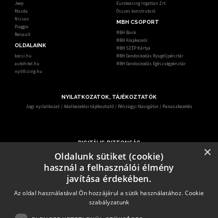
Jeep
Euroleasing Ingatlan Zrt.
Mazda
Összes konstrukció
Nissan
MBH CSOPORT
Piaggio
MBH Bank
Renault
MBH Alapkezelő
OLDALAINK
MBH SZÉP Kártya
kocsi.hu
MBH Gondoskodás Nyugdíjpénztár
autohitel.hu
MBH Gondoskodás Egészségpénztár
nyiltlizing.hu
NYILATKOZATOK, TÁJÉKOZTATÓK
Jogi nyilatkozat
/
Adatkezelési tájékoztató
/
Pénzügyi Navigátor
/
Panaszkezelés
DIGITÁLIS BIZTONSÁG
×
Ismerje meg, hogy mit tehet digitális biztonsága érdekében.
Oldalunk sütiket (cookie)
Az egyre gyakrabban előforduló online csalások miatt – KiberPajzs néven - oktatási
használ a felhasználói élmény
programot indított több hatóság és szervezet.
Erről az alábbi elérhetőségen keresztül informálódhatnak a pénzügyi fogyasztók:
javítása érdekében.
https:/kiberpajzs.hu
.
Az oldal használatával Ön hozzájárul a sütik használatához.
Cookie
szabályzatunk