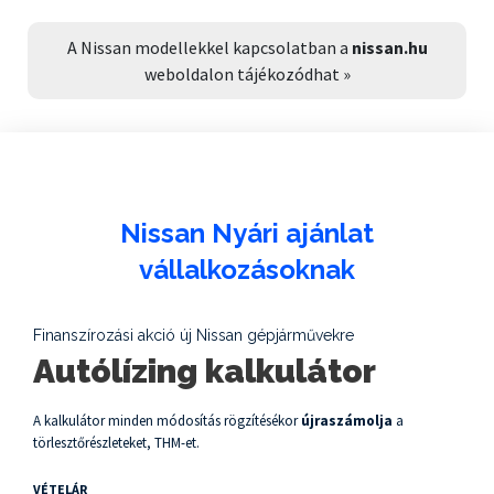
A Nissan modellekkel kapcsolatban a
nissan.hu
weboldalon tájékozódhat »
Nissan Nyári ajánlat
vállalkozásoknak
Finanszírozási akció új Nissan gépjárművekre
Autó
lízing kalkulátor
A kalkulátor minden módosítás rögzítésékor
újraszámolja
a
törlesztőrészleteket, THM-et.
VÉTELÁR