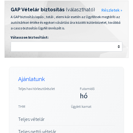
GAP Vételár biztosítás
(választható)
Részletek »
A GAP biztosítás lopás-, totál-, elemi kár esetén az Ügyfélnek megtéríti az
autó kárkori értéke és egykori vásárlási ára közötti különbözetet, továbbá
a casco biztosítás Ügyfél önrészét is.
Válasszon biztosítást:
Ajánlatunk
Teljes havi törlesztőrészlet
Futamidő
hó
THM
Ügyleti kamat
Teljes vételár
Teljes nettó vételár