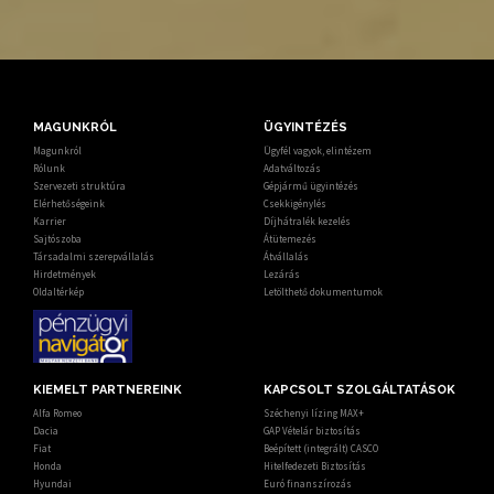
MAGUNKRÓL
ÜGYINTÉZÉS
Magunkról
Ügyfél vagyok, elintézem
Rólunk
Adatváltozás
Szervezeti struktúra
Gépjármű ügyintézés
Elérhetőségeink
Csekkigénylés
Karrier
Díjhátralék kezelés
Sajtószoba
Átütemezés
Társadalmi szerepvállalás
Átvállalás
Hirdetmények
Lezárás
Oldaltérkép
Letölthető dokumentumok
KIEMELT PARTNEREINK
KAPCSOLT SZOLGÁLTATÁSOK
Alfa Romeo
Széchenyi lízing MAX+
Dacia
GAP Vételár biztosítás
Fiat
Beépített (integrált) CASCO
Honda
Hitelfedezeti Biztosítás
Hyundai
Euró finanszírozás