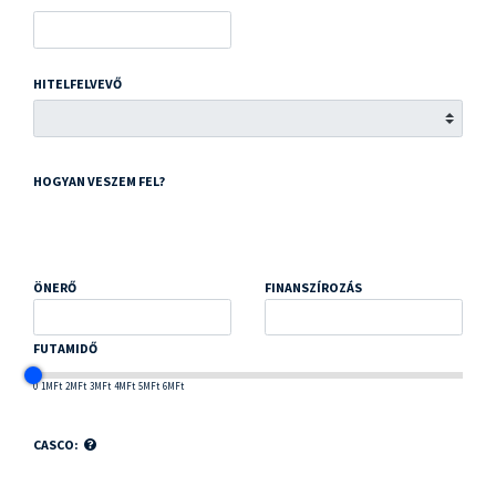
HITELFELVEVŐ
HOGYAN VESZEM FEL?
ÖNERŐ
FINANSZÍROZÁS
FUTAMIDŐ
0
1MFt
2MFt
3MFt
4MFt
5MFt
6MFt
CASCO: