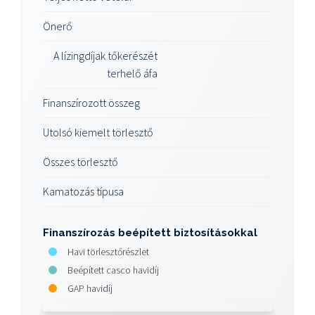
Önerő
A lízingdíjak tőkerészét
terhelő áfa
Finanszírozott összeg
Utolsó kiemelt törlesztő
Összes törlesztő
Kamatozás típusa
Finanszírozás beépített biztosításokkal
Havi törlesztőrészlet
Beépített casco havidíj
GAP havidíj