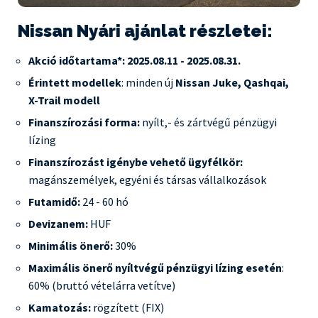
Nissan Nyári ajánlat részletei:
Akció időtartama*: 2025.08.11 - 2025.08.31.
Érintett modellek
: minden új
Nissan Juke, Qashqai,
X-Trail modell
Finanszírozási forma:
nyílt,- és zártvégű pénzügyi
lízing
Finanszírozást igénybe vehető ügyfélkör:
magánszemélyek, egyéni és társas vállalkozások
Futamidő:
24 - 60 hó
Devizanem:
HUF
Minimális önerő:
30%
Maximális önerő nyíltvégű pénzügyi lízing esetén
:
60% (bruttó vételárra vetítve)
Kamatozás:
rögzített (FIX)