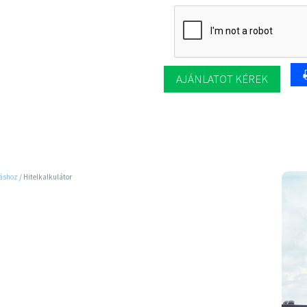
áshoz
/
Hitelkalkulátor