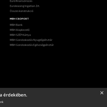
Euró finanszírozás
Euroleasing Ingatlan Zrt.
Összes konstrukció
MBH CSOPORT
MBH Bank
MBH Alapkezelő
MBH SZÉP Kártya
MBH Gondoskodás Nyugdíjpénztár
MBH Gondoskodás Egészségpénztár
atóság és szervezet.
×
sa érdekében.
ajzs.hu
.
unk