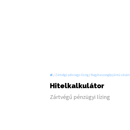
/
Zártvégű pénzügyi lízing
/
Nagyhaszongépjármű vásárl
Hitelkalkulátor
Zártvégű pénzügyi lízing