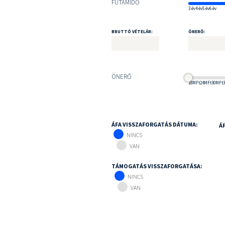
FUTAMIDŐ
3 év
4 év
5 év
6 év
BRUTTÓ VÉTELÁR:
ÖNERŐ:
ÖNERŐ
18MFt
24MFt
30MFt
ÁFA VISSZAFORGATÁS DÁTUMA:
Á
NINCS
VAN
TÁMOGATÁS VISSZAFORGATÁSA:
NINCS
VAN