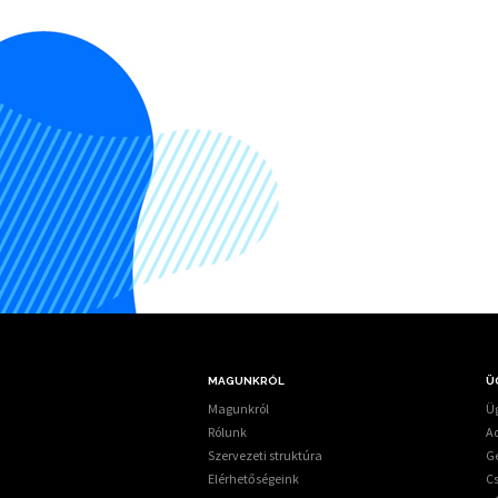
MAGUNKRÓL
Ü
Magunkról
Üg
Rólunk
A
Szervezeti struktúra
G
Elérhetőségeink
C