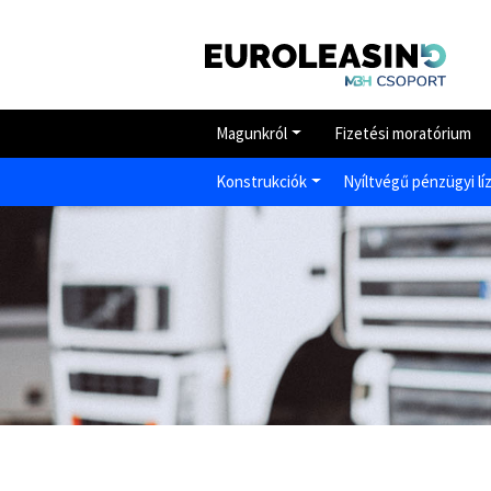
Magunkról
Fizetési moratórium
Konstrukciók
Nyíltvégű pénzügyi lí