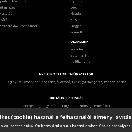
jhátralék kezelés
Hyundai
tütemezés
Jeep
vállalás
Mazda
ezárás
Nissan
etölthető dokumentumok
Piaggio
Renault
OLDALAINK
kocsi.hu
autohitel.hu
nyiltlizing.hu
NYILATKOZATOK, TÁJÉKOZTATÓK
Jogi nyilatkozat
/
Adatkezelési tájékoztató
/
Pénzügyi Navigátor
/
Panaszkezelés
DIGITÁLIS BIZTONSÁG
Ismerje meg, hogy mit tehet digitális biztonsága érdekében.
 előforduló online csalások miatt – KiberPajzs néven - oktatási programot indított több h
iket (cookie) használ a felhasználói élmény javítá
az alábbi elérhetőségen keresztül informálódhatnak a pénzügyi fogyasztók:
https:/kiberp
 oldal használatával Ön hozzájárul a sütik használatához.
Cookie szabályzat