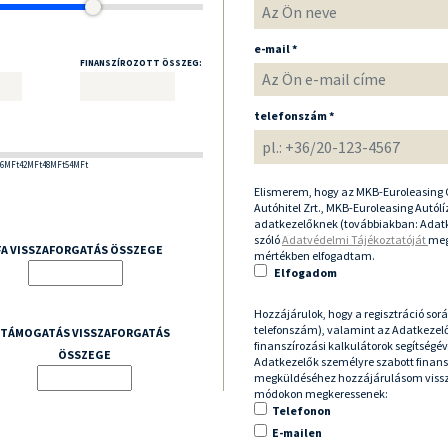
e-mail *
FINANSZÍROZOTT ÖSSZEG:
telefonszám *
36MFt
42MFt
48MFt
54MFt
Elismerem, hogy az MKB-Euroleasing C
Autóhitel Zrt., MKB-Euroleasing Autólíz
adatkezelőknek (továbbiakban: Adatk
szóló
Adatvédelmi Tájékoztatóját
meg
FA VISSZAFORGATÁS ÖSSZEGE
mértékben elfogadtam.
Elfogadom
Hozzájárulok, hogy a regisztráció so
telefonszám), valamint az Adatkezelő
TÁMOGATÁS VISSZAFORGATÁS
finanszírozási kalkulátorok segítségév
ÖSSZEGE
Adatkezelők személyre szabott finansz
megküldéséhez hozzájárulásom visszav
módokon megkeressenek:
Telefonon
E-mailen