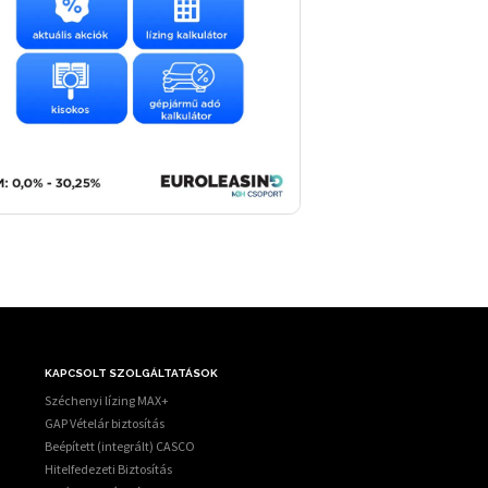
KAPCSOLT SZOLGÁLTATÁSOK
Széchenyi lízing MAX+
GAP Vételár biztosítás
Beépített (integrált) CASCO
Hitelfedezeti Biztosítás