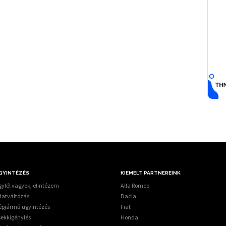
GYINTÉZÉS
KIEMELT PARTNEREINK
yfél vagyok, elintézem
Alfa Romeo
datváltozás
Dacia
épjármű ügyintézés
Fiat
sekkigénylés
Honda