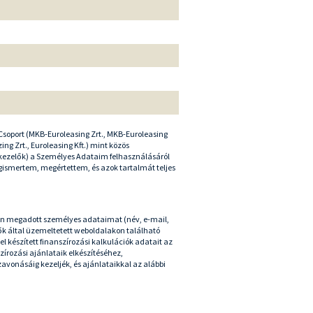
soport (MKB-Euroleasing Zrt., MKB-Euroleasing
ing Zrt., Euroleasing Kft.) mint közös
ezelők) a Személyes Adataim felhasználásáról
ismertem, megértettem, és azok tartalmát teljes
rán megadott személyes adataimat (név, e-mail,
k által üzemeltetett weboldalakon található
el készített finanszírozási kalkulációk adatait az
írozási ajánlataik elkészítéséhez,
onásáig kezeljék, és ajánlataikkal az alábbi