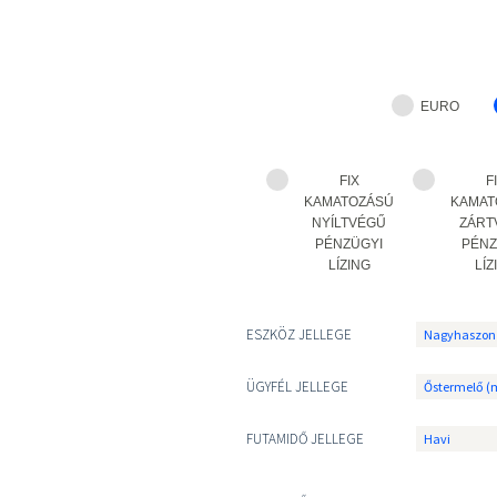
EURO
FIX
F
KAMATOZÁSÚ
KAMAT
NYÍLTVÉGŰ
ZÁRT
PÉNZÜGYI
PÉNZ
LÍZING
LÍZ
ESZKÖZ JELLEGE
ÜGYFÉL JELLEGE
FUTAMIDŐ JELLEGE