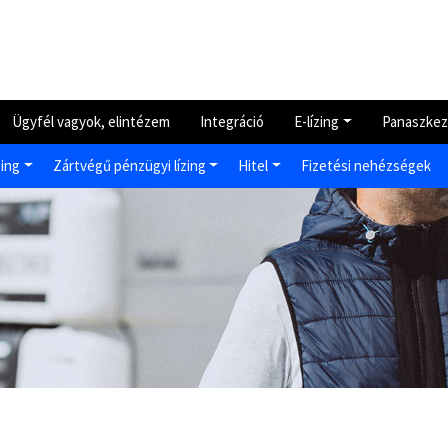
Ügyfél vagyok, elintézem
Integráció
E-lízing
Panaszkez
zing
Zártvégű pénzügyi lízing
Hitel
Fizetési nehézségek