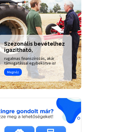
Szezonális bevételhez
igazítható,
Euró finanszí
rugalmas finanszírozás, akár
támogatással egybekötve is!
Vállalkozásoknak
Megnéz
Megnéz