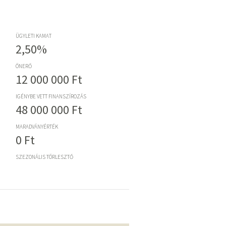
ÜGYLETI KAMAT
2,50%
ÖNERŐ
12 000 000 Ft
IGÉNYBE VETT FINANSZÍROZÁS
48 000 000 Ft
MARADVÁNYÉRTÉK
0 Ft
SZEZONÁLIS TÖRLESZTŐ