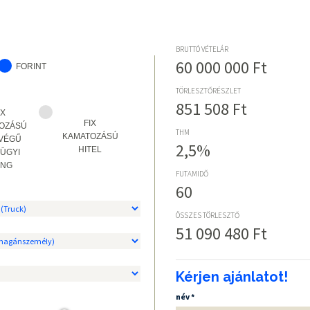
BRUTTÓ VÉTELÁR
60 000 000 Ft
FORINT
TÖRLESZTŐRÉSZLET
851 508 Ft
IX
FIX
OZÁSÚ
THM
KAMATOZÁSÚ
VÉGŰ
2,5%
HITEL
ÜGYI
ING
FUTAMIDŐ
60
ÖSSZES TÖRLESZTŐ
51 090 480 Ft
Kérjen ajánlatot!
név *