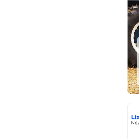
ás
Hajófinanszírozás
Vízre szabott megoldások
Megnéz