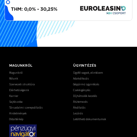
MAGUNKRÓL
ÜGYINTÉZÉS
Magunkról
Ügyfél vagyok, elintézem
Rólunk
Adatváltozás
Szervezeti struktúra
Gépjármű ügyintézés
Elérhetőségeink
Csekkigénylés
Karrier
Díjhátralék kezelés
Sajtószoba
Átütemezés
Társadalmi szerepvállalás
Átvállalás
Hirdetmények
Lezárás
Oldaltérkép
Letölthető dokumentumok