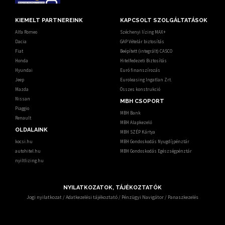
KIEMELT PARTNEREINK
KAPCSOLT SZOLGÁLTATÁSOK
Alfa Romeo
Széchenyi lízing MAX+
Dacia
GAP Vételár biztosítás
Fiat
Beépített (integrált) CASCO
Honda
Hitelfedezeti Biztosítás
Hyundai
Euró finanszírozás
Jeep
Euroleasing Ingatlan Zrt.
Mazda
Összes konstrukció
Nissan
MBH CSOPORT
Piaggio
MBH Bank
Renault
MBH Alapkezelő
OLDALAINK
MBH SZÉP Kártya
kocsi.hu
MBH Gondoskodás Nyugdíjpénztár
autohitel.hu
MBH Gondoskodás Egészségpénztár
nyiltlizing.hu
NYILATKOZATOK, TÁJÉKOZTATÓK
Jogi nyilatkozat
/
Adatkezelési tájékoztató
/
Pénzügyi Navigátor
/
Panaszkezelés