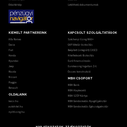
Oldaltérkép
Letölthető dokumentumok
KIEMELT PARTNEREINK
KAPCSOLT SZOLGÁLTATÁSOK
Alfa Romeo
Széchenyi lízing MAX+
Dacia
GAP Vételár biztosítás
Fiat
Beépített (integrált) CASCO
Honda
Hitelfedezeti Biztosítás
Hyundai
Euró finanszírozás
Jeep
Euroleasing Ingatlan Zrt.
Mazda
Összes konstrukció
Nissan
MBH CSOPORT
Piaggio
MBH Bank
Renault
MBH Alapkezelő
OLDALAINK
MBH SZÉP Kártya
kocsi.hu
MBH Gondoskodás Nyugdíjpénztár
autohitel.hu
MBH Gondoskodás Egészségpénztár
nyiltlizing.hu