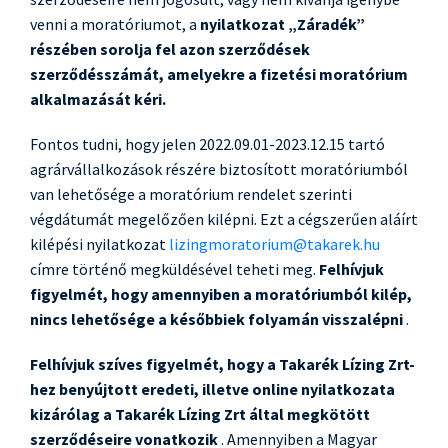
venni a moratóriumot, a
nyilatkozat „Záradék”
részében sorolja fel azon szerződések
szerződésszámát, amelyekre a fizetési moratórium
alkalmazását kéri.
Fontos tudni, hogy jelen 2022.09.01-2023.12.15 tartó
agrárvállalkozások részére biztosított moratóriumból
van lehetősége a moratórium rendelet szerinti
végdátumát megelőzően kilépni. Ezt a cégszerűen aláírt
kilépési nyilatkozat
lizingmoratorium@takarek.hu
címre történő megküldésével teheti meg.
Felhívjuk
figyelmét, hogy amennyiben a moratóriumból kilép,
nincs lehetősége a későbbiek folyamán visszalépni
.
Felhívjuk szíves figyelmét, hogy a Takarék Lízing Zrt-
hez benyújtott eredeti, illetve online nyilatkozata
kizárólag a Takarék Lízing Zrt által megkötött
szerződéseire vonatkozik
. Amennyiben a Magyar