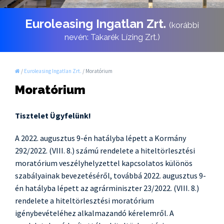
Euroleasing Ingatlan Zrt.
(korábbi
nevén: Takarék Lízing Zrt.)
/
Euroleasing Ingatlan Zrt.
/
Moratórium
Moratórium
Tisztelet Ügyfelünk!
A 2022. augusztus 9-én hatályba lépett a Kormány
292/2022. (VIII. 8.) számú rendelete a hiteltörlesztési
moratórium veszélyhelyzettel kapcsolatos különös
szabályainak bevezetéséről, továbbá 2022. augusztus 9-
én hatályba lépett az agrárminiszter 23/2022. (VIII. 8.)
rendelete a hiteltörlesztési moratórium
igénybevételéhez alkalmazandó kérelemről. A