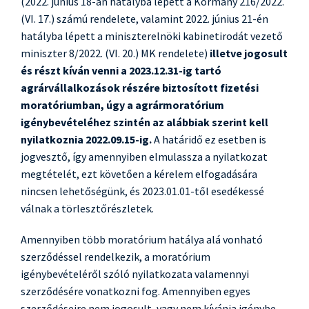
(2022. június 18-án hatályba lépett a Kormány 216/2022.
(VI. 17.) számú rendelete, valamint 2022. június 21-én
hatályba lépett a miniszterelnöki kabinetirodát vezető
miniszter 8/2022. (VI. 20.) MK rendelete)
illetve jogosult
és részt kíván venni a 2023.12.31-ig tartó
agrárvállalkozások részére biztosított fizetési
moratóriumban, úgy a agrármoratórium
igénybevételéhez szintén az alábbiak szerint kell
nyilatkoznia 2022.09.15-ig.
A határidő ez esetben is
jogvesztő, így amennyiben elmulassza a nyilatkozat
megtételét, ezt követően a kérelem elfogadására
nincsen lehetőségünk, és 2023.01.01-től esedékessé
válnak a törlesztőrészletek.
Amennyiben több moratórium hatálya alá vonható
szerződéssel rendelkezik, a moratórium
igénybevételéről szóló nyilatkozata valamennyi
szerződésére vonatkozni fog. Amennyiben egyes
szerződéseire nem jogosult, vagy nem kívánja igénybe