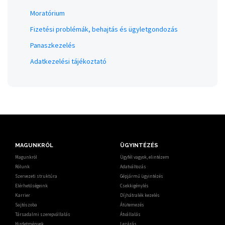
Moratórium
Fizetési problémák, behajtás és ügyletgondozás
Panaszkezelés
Adatkezelési tájékoztató
MAGUNKRÓL
ÜGYINTÉZÉS
Magunkról
Ügyfél vagyok, elintézem
Rólunk
Adatváltozás
Szervezeti struktúra
Gépjármű ügyintézés
Elérhetőségeink
Csekkigénylés
Karrier
Díjhátralék kezelés
Sajtószoba
Átütemezés
Társadalmi szerepvállalás
Átvállalás
Hirdetmények
Lezárás