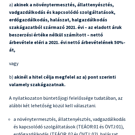
a)
akinek a növénytermesztés, állattenyésztés,
vadgazdálkodás és kapcsolódó szolgáltatások,
erdőgazdálkodás, halászat, halgazdálkodás
szakágazatból származó 2021. évi – az eladott áruk
beszerzési értéke nélkül számított – nettó
árbevétele eléri a 2021. évi nettó árbevételének 50%-
át,
vagy
b)
akinél a hitel célja megfelel az a) pont szerinti
valamely szakágazatnak.
A nyilatkozaton büntetőjogi felelőssége tudatában, az
alábbi két lehetőség közül kell választani.
a növénytermesztés, állattenyésztés, vadgazdálkodás
és kapcsolódó szolgáltatások (TEÁOR:01 és ÖVTJ:01),
erdőgazdálkodás (TEÁOR: 02 és ÖVTJ: 02), halászat,