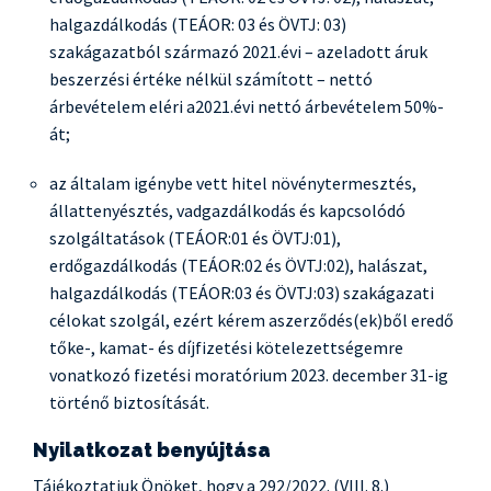
halgazdálkodás (TEÁOR: 03 és ÖVTJ: 03)
szakágazatból származó 2021.évi – azeladott áruk
beszerzési értéke nélkül számított – nettó
árbevételem eléri a2021.évi nettó árbevételem 50%-
át;
az általam igénybe vett hitel növénytermesztés,
állattenyésztés, vadgazdálkodás és kapcsolódó
szolgáltatások (TEÁOR:01 és ÖVTJ:01),
erdőgazdálkodás (TEÁOR:02 és ÖVTJ:02), halászat,
halgazdálkodás (TEÁOR:03 és ÖVTJ:03) szakágazati
célokat szolgál, ezért kérem aszerződés(ek)ből eredő
tőke-, kamat- és díjfizetési kötelezettségemre
vonatkozó fizetési moratórium 2023. december 31-ig
történő biztosítását.
Nyilatkozat benyújtása
Tájékoztatjuk Önöket, hogy a 292/2022. (VIII. 8.)