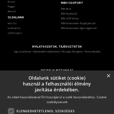
Nissan
MBH CSOPORT
Piaggio
MBH Bank
Renault
MBH Alapkezelő
OLDALAINK
MBH SZÉP Kártya
kocsi.hu
MBH Gondoskodás Nyugdíjpénztár
autohitel.hu
MBH Gondoskodás Egészségpénztár
nyiltlizing.hu
NYILATKOZATOK, TÁJÉKOZTATÓK
Jogi nyilatkozat
/
Adatkezelési tájékoztató
/
Pénzügyi Navigátor
/
Panaszkezelés
DIGITÁLIS BIZTONSÁG
×
Ismerje meg, hogy mit tehet digitális biztonsága érdekében.
Oldalunk sütiket (cookie)
Az egyre gyakrabban előforduló online csalások miatt – KiberPajzs néven - oktatási
használ a felhasználói élmény
programot indított több hatóság és szervezet.
Erről az alábbi elérhetőségen keresztül informálódhatnak a pénzügyi fogyasztók:
javítása érdekében.
https:/kiberpajzs.hu
.
Az oldal használatával Ön hozzájárul a sütik használatához.
Cookie
szabályzatunk
ELENGEDHETETLENÜL SZÜKSÉGES