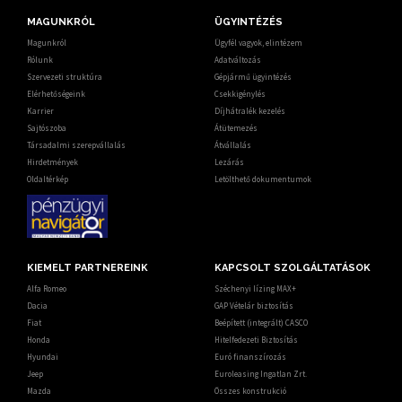
MAGUNKRÓL
ÜGYINTÉZÉS
Magunkról
Ügyfél vagyok, elintézem
Rólunk
Adatváltozás
Szervezeti struktúra
Gépjármű ügyintézés
Elérhetőségeink
Csekkigénylés
Karrier
Díjhátralék kezelés
Sajtószoba
Átütemezés
Társadalmi szerepvállalás
Átvállalás
Hirdetmények
Lezárás
Oldaltérkép
Letölthető dokumentumok
KIEMELT PARTNEREINK
KAPCSOLT SZOLGÁLTATÁSOK
Alfa Romeo
Széchenyi lízing MAX+
Dacia
GAP Vételár biztosítás
Fiat
Beépített (integrált) CASCO
Honda
Hitelfedezeti Biztosítás
Hyundai
Euró finanszírozás
Jeep
Euroleasing Ingatlan Zrt.
Mazda
Összes konstrukció