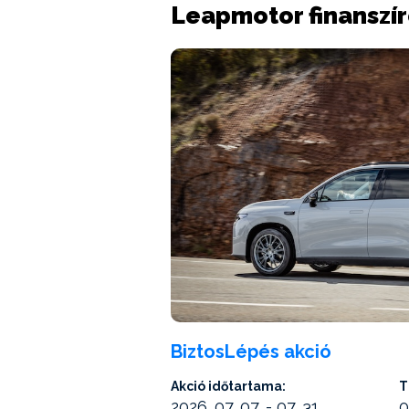
Leapmotor finanszír
BiztosLépés akció
Akció időtartama:
T
2026. 07. 07. - 07. 31.
0