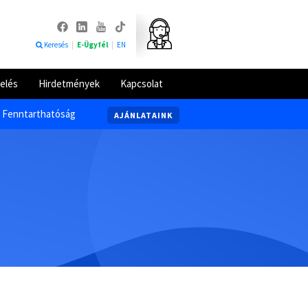
Keresés
|
E-Ügyfél
|
EN
elés
Hirdetmények
Kapcsolat
Fenntarthatóság
AJÁNLATAINK