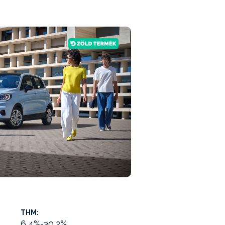
THM:
6,4%-30,2%