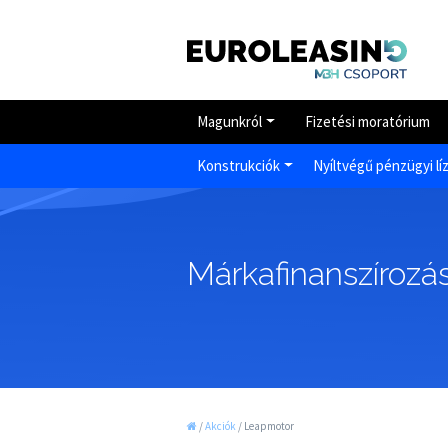
Magunkról
Fizetési moratórium
Konstrukciók
Nyíltvégű pénzügyi lí
Márkafinanszírozás
/
Akciók
/
Leapmotor