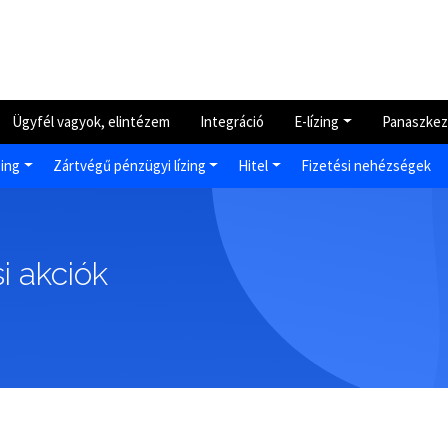
Ügyfél vagyok, elintézem
Integráció
E-lízing
Panaszkez
zing
Zártvégű pénzügyi lízing
Hitel
Fizetési nehézségek
i akciók