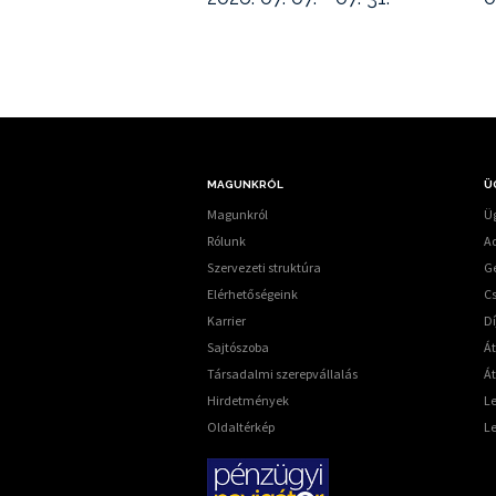
MAGUNKRÓL
Ü
Magunkról
Üg
Rólunk
A
Szervezeti struktúra
G
Elérhetőségeink
C
Karrier
Dí
Sajtószoba
Á
Társadalmi szerepvállalás
Át
Hirdetmények
L
Oldaltérkép
L