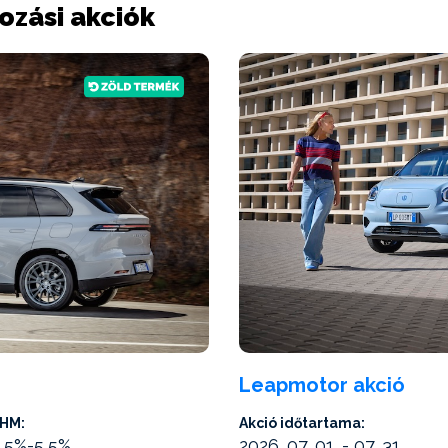
ozási akciók
Leapmotor akció
HM:
Akció időtartama:
,5%-5,5%
2026. 07. 01. - 07. 31.