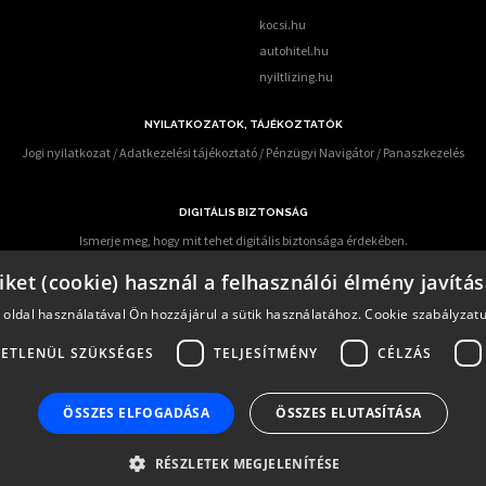
kocsi.hu
autohitel.hu
nyiltlizing.hu
NYILATKOZATOK, TÁJÉKOZTATÓK
Jogi nyilatkozat
/
Adatkezelési tájékoztató
/
Pénzügyi Navigátor
/
Panaszkezelés
DIGITÁLIS BIZTONSÁG
Ismerje meg, hogy mit tehet digitális biztonsága érdekében.
 előforduló online csalások miatt – KiberPajzs néven - oktatási programot indított több h
iket (cookie) használ a felhasználói élmény javítá
az alábbi elérhetőségen keresztül informálódhatnak a pénzügyi fogyasztók:
https:/kiberp
 oldal használatával Ön hozzájárul a sütik használatához.
Cookie szabályzat
ETLENÜL SZÜKSÉGES
TELJESÍTMÉNY
CÉLZÁS
termékeinek értékesítése során alapvető fontosságúnak tartja ügyfelek alapos és pontos tájékozta
 Pénzügyi Fogyasztóvédelmi Központ előírásainak megfelelő szolgáltatás nyújtására.
ó:
0,0%-tól 30,25%-ig
ÖSSZES ELFOGADÁSA
ÖSSZES ELUTASÍTÁSA
nntartva.
RÉSZLETEK MEGJELENÍTÉSE