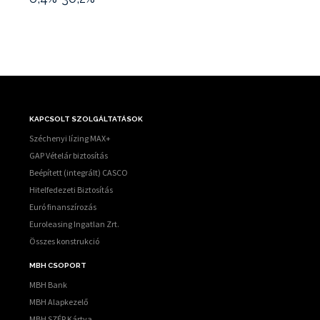
KAPCSOLT SZOLGÁLTATÁSOK
Széchenyi lízing MAX+
GAP Vételár biztosítás
Beépített (integrált) CASCO
Hitelfedezeti Biztosítás
Euró finanszírozás
Euroleasing Ingatlan Zrt.
Összes konstrukció
MBH CSOPORT
MBH Bank
MBH Alapkezelő
MBH SZÉP Kártya