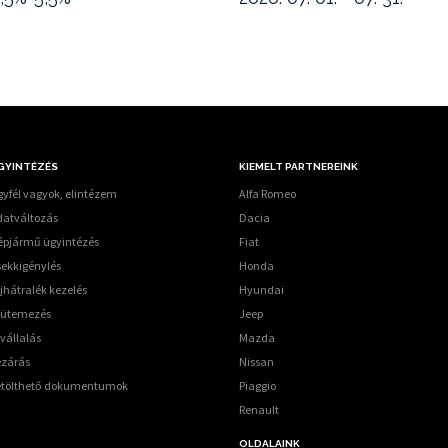
GYINTÉZÉS
KIEMELT PARTNEREINK
yfél vagyok, elintézem
Alfa Romeo
datváltozás
Dacia
épjármű ügyintézés
Fiat
sekkigénylés
Honda
jhátralék kezelés
Hyundai
tütemezés
Jeep
vállalás
Mazda
ezárás
Nissan
etölthető dokumentumok
Piaggio
Renault
OLDALAINK