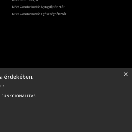
MBH Gondoskodás Nyugdíjpénztár
MBH Gondoskodás Egészségpénztár
atóság és szervezet.
×
sa érdekében.
ajzs.hu
.
unk
FUNKCIONALITÁS
tását a konstrukció részleteiről.