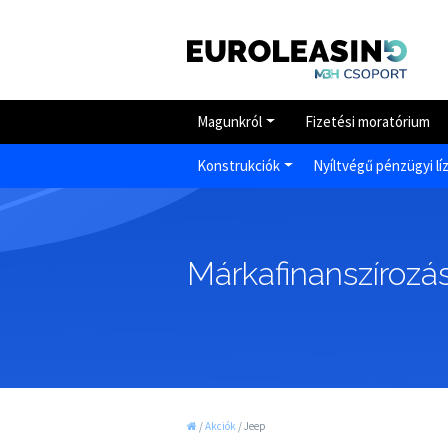
Magunkról
Fizetési moratórium
Konstrukciók
Nyíltvégű pénzügyi lí
Márkafinanszírozás
/
Akciók
/
Jeep