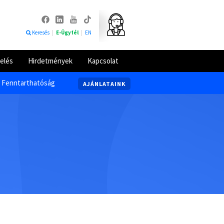
Keresés
|
E-Ügyfél
|
EN
elés
Hirdetmények
Kapcsolat
Fenntarthatóság
AJÁNLATAINK