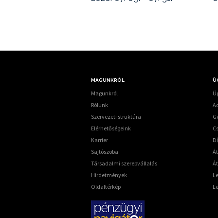
MAGUNKRÓL
Ü
Magunkról
Üg
Rólunk
A
Szervezeti struktúra
G
Elérhetőségeink
C
Karrier
Dí
Sajtószoba
Á
Társadalmi szerepvállalás
Át
Hirdetmények
L
Oldaltérkép
L