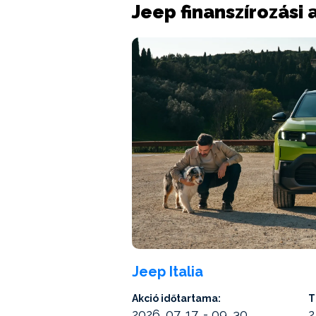
Jeep finanszírozási 
Jeep Italia
Akció időtartama:
T
2026. 07. 17. - 09. 30.
2