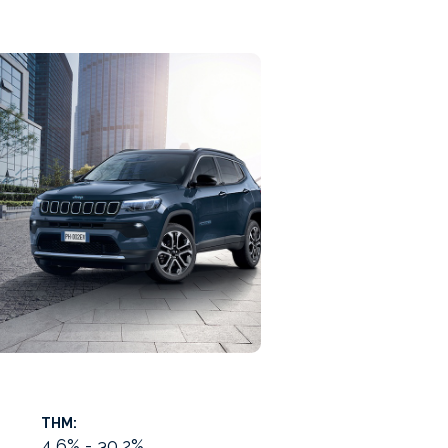
THM:
4,6% - 30,2%