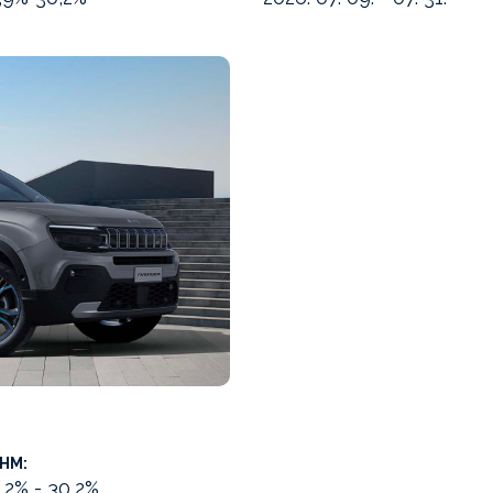
HM:
,2% - 30,2%