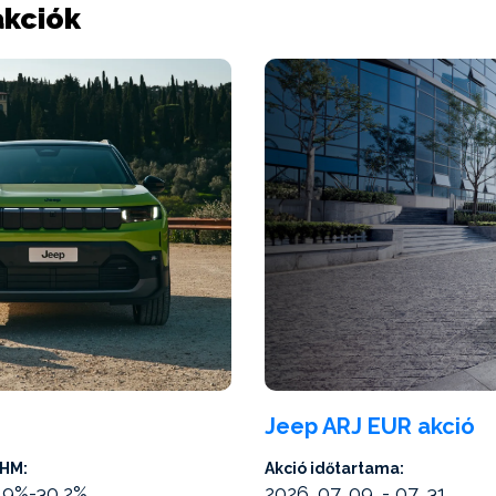
akciók
Jeep ARJ EUR akció
HM:
Akció időtartama:
,9%-30,2%
2026. 07. 09. - 07. 31.