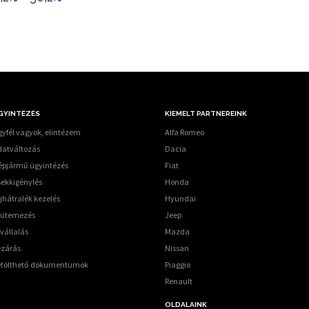
GYINTÉZÉS
KIEMELT PARTNEREINK
yfél vagyok, elintézem
Alfa Romeo
datváltozás
Dacia
épjármű ügyintézés
Fiat
sekkigénylés
Honda
jhátralék kezelés
Hyundai
tütemezés
Jeep
vállalás
Mazda
ezárás
Nissan
etölthető dokumentumok
Piaggio
Renault
OLDALAINK