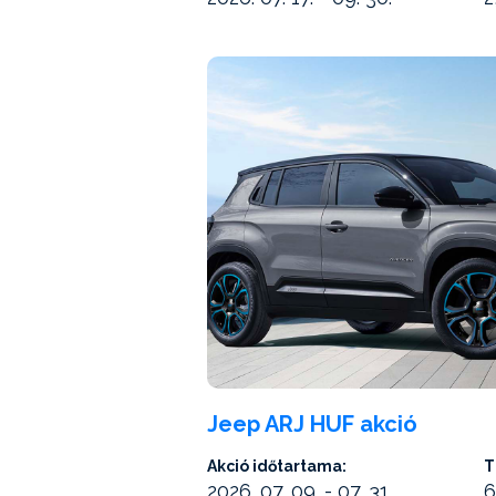
Jeep ARJ HUF akció
Akció időtartama:
T
2026. 07. 09. - 07. 31.
6