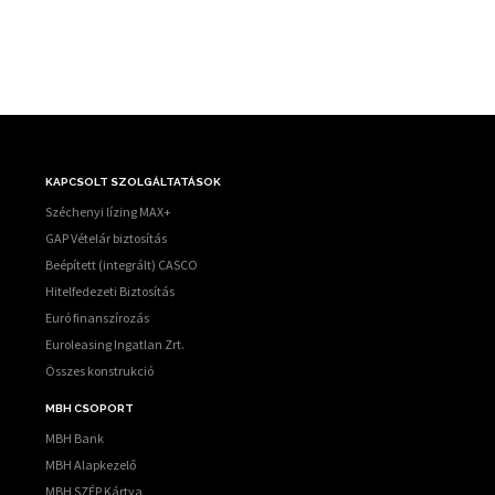
KAPCSOLT SZOLGÁLTATÁSOK
Széchenyi lízing MAX+
GAP Vételár biztosítás
Beépített (integrált) CASCO
Hitelfedezeti Biztosítás
Euró finanszírozás
Euroleasing Ingatlan Zrt.
Összes konstrukció
MBH CSOPORT
MBH Bank
MBH Alapkezelő
MBH SZÉP Kártya