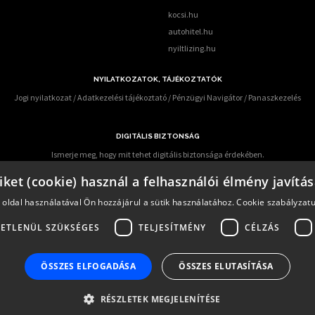
kocsi.hu
autohitel.hu
nyiltlizing.hu
NYILATKOZATOK, TÁJÉKOZTATÓK
Jogi nyilatkozat
/
Adatkezelési tájékoztató
/
Pénzügyi Navigátor
/
Panaszkezelés
DIGITÁLIS BIZTONSÁG
Ismerje meg, hogy mit tehet digitális biztonsága érdekében.
 előforduló online csalások miatt – KiberPajzs néven - oktatási programot indított több h
iket (cookie) használ a felhasználói élmény javítá
az alábbi elérhetőségen keresztül informálódhatnak a pénzügyi fogyasztók:
https:/kiberp
 oldal használatával Ön hozzájárul a sütik használatához.
Cookie szabályzat
ETLENÜL SZÜKSÉGES
TELJESÍTMÉNY
CÉLZÁS
termékeinek értékesítése során alapvető fontosságúnak tartja ügyfelek alapos és pontos tájékozta
 Pénzügyi Fogyasztóvédelmi Központ előírásainak megfelelő szolgáltatás nyújtására.
ó:
0,0%-tól 30,25%-ig
ÖSSZES ELFOGADÁSA
ÖSSZES ELUTASÍTÁSA
nntartva.
RÉSZLETEK MEGJELENÍTÉSE