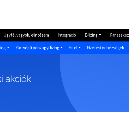
Ügyfél vagyok, elintézem
Integráció
E-lízing
Panaszkez
zing
Zártvégű pénzügyi lízing
Hitel
Fizetési nehézségek
i akciók