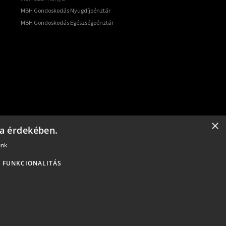
MBH Gondoskodás Nyugdíjpénztár
MBH Gondoskodás Egészségpénztár
atóság és szervezet.
×
sa érdekében.
ajzs.hu
.
unk
FUNKCIONALITÁS
tását a konstrukció részleteiről.