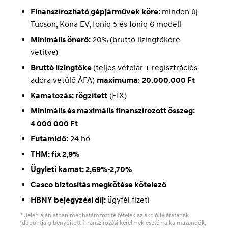
Finanszírozható gépjárművek köre:
minden új
Tucson, Kona EV, Ioniq 5 és Ioniq 6 modell
Minimális önerő:
20% (bruttó lízingtőkére
vetítve)
Bruttó lízingtőke
(teljes vételár + regisztrációs
adóra vetülő ÁFA)
maximuma
:
20.000.000 Ft
Kamatozás: rögzített
(FIX)
Minimális és maximális finanszírozott összeg:
4 000 000 Ft
Futamidő:
24 hó
THM: fix 2,9%
Ügyleti kamat: 2,69%-2,70%
Casco biztosítás megkötése kötelező
HBNY bejegyzési díj:
ügyfél fizeti
* Jelen ajánlatban meghatározott feltételek az akció lejáratának
időpontjáig benyújtott finanszírozási kérelmek esetén alkalmazandók,