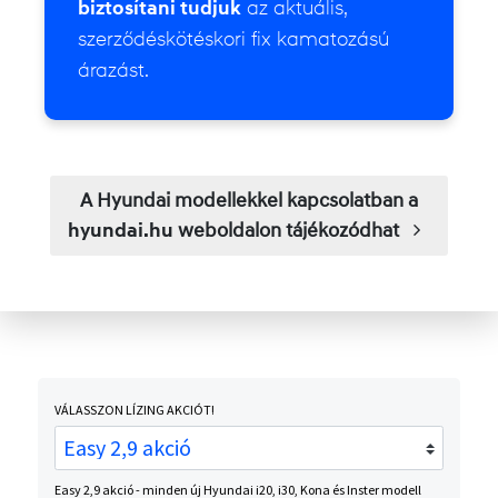
biztosítani tudjuk
az aktuális,
szerződéskötéskori fix kamatozású
árazást.
A Hyundai modellekkel kapcsolatban a
hyundai.hu
weboldalon tájékozódhat
VÁLASSZON LÍZING AKCIÓT!
Easy 2,9 akció - minden új Hyundai i20, i30, Kona és Inster modell