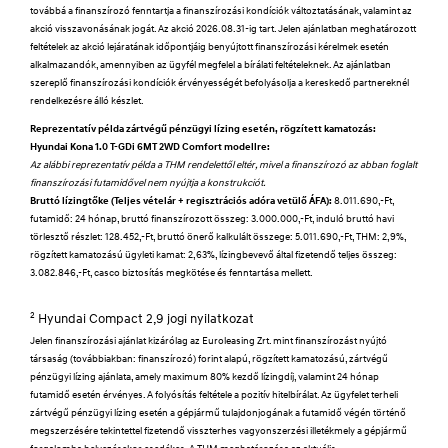
továbbá a finanszírozó fenntartja a finanszírozási kondíciók változtatásának, valamint az
akció visszavonásának jogát. Az akció 2026.08.31-ig tart. Jelen ajánlatban meghatározott
feltételek az akció lejáratának időpontjáig benyújtott finanszírozási kérelmek esetén
alkalmazandók, amennyiben az ügyfél megfelel a bírálati feltételeknek. Az ajánlatban
szereplő finanszírozási kondíciók érvényességét befolyásolja a kereskedő partnereknél
rendelkezésre álló készlet.
Reprezentatív példa zártvégű pénzügyi lízing esetén, rögzített kamatozás:
Hyundai Kona 1.0 T-GDi 6MT 2WD Comfort modellre:
Az alábbi reprezentatív példa a THM rendelettől eltér, mivel a finanszírozó az abban foglalt
finanszírozási futamidővel nem nyújtja a konstrukciót.
Bruttó lízingtőke (Teljes vételár + regisztrációs adóra vetülő ÁFA):
8.011.690,-Ft,
futamidő: 24 hónap, bruttó finanszírozott összeg: 3.000.000,-Ft, induló bruttó havi
törlesztő részlet: 128.452,-Ft, bruttó önerő kalkulált összege: 5.011.690,-Ft, THM: 2,9%,
rögzített kamatozású ügyleti kamat: 2,63%, lízingbevevő által fizetendő teljes összeg:
3.082.846,-Ft, casco biztosítás megkötése és fenntartása mellett.
2
Hyundai Compact 2,9 jogi nyilatkozat
Jelen finanszírozási ajánlat kizárólag az Euroleasing Zrt. mint finanszírozást nyújtó
társaság (továbbiakban: finanszírozó) forint alapú, rögzített kamatozású, zártvégű
pénzügyi lízing ajánlata, amely maximum 80% kezdő lízingdíj, valamint 24 hónap
futamidő esetén érvényes. A folyósítás feltétele a pozitív hitelbírálat. Az ügyfelet terheli
zártvégű pénzügyi lízing esetén a gépjármű tulajdonjogának a futamidő végén történő
megszerzésére tekintettel fizetendő visszterhes vagyonszerzési illetékmely a gépjármű