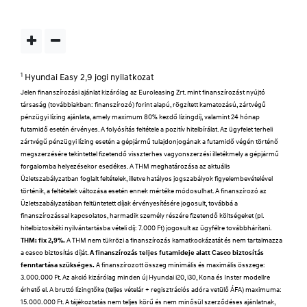
1
Hyundai Easy 2,9 jogi nyilatkozat
Jelen finanszírozási ajánlat kizárólag az Euroleasing Zrt. mint finanszírozást nyújtó
társaság (továbbiakban: finanszírozó) forint alapú, rögzített kamatozású, zártvégű
pénzügyi lízing ajánlata, amely maximum 80% kezdő lízingdíj, valamint 24 hónap
futamidő esetén érvényes. A folyósítás feltétele a pozitív hitelbírálat. Az ügyfelet terheli
zártvégű pénzügyi lízing esetén a gépjármű tulajdonjogának a futamidő végén történő
megszerzésére tekintettel fizetendő visszterhes vagyonszerzési illetékmely a gépjármű
forgalomba helyezésekor esedékes. A THM meghatározása az aktuális
Üzletszabályzatban foglalt feltételek, illetve hatályos jogszabályok figyelembevételével
történik, a feltételek változása esetén ennek mértéke módosulhat. A finanszírozó az
Üzletszabályzatában feltüntetett díjak érvényesítésére jogosult, továbbá a
finanszírozással kapcsolatos, harmadik személy részére fizetendő költségeket (pl.
hitelbiztosítéki nyilvántartásba vételi díj: 7.000 Ft) jogosult az ügyfélre továbbhárítani.
THM: fix 2,9%.
A THM nem tükrözi a finanszírozás kamatkockázatát és nem tartalmazza
a casco biztosítás díját.
A finanszírozás teljes futamideje alatt Casco biztosítás
fenntartása szükséges.
A finanszírozott összeg minimális és maximális összege:
3.000.000 Ft. Az akció kizárólag minden új Hyundai i20, i30, Kona és Inster modellre
érhető el. A bruttó lízingtőke (teljes vételár + regisztrációs adóra vetülő ÁFA) maximuma:
15.000.000 Ft. A tájékoztatás nem teljes körű és nem minősül szerződéses ajánlatnak,