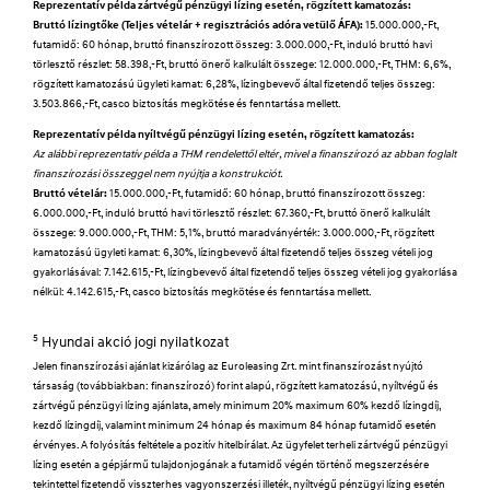
Reprezentatív példa zártvégű pénzügyi lízing esetén, rögzített kamatozás:
Bruttó lízingtőke (Teljes vételár + regisztrációs adóra vetülő ÁFA):
15.000.000,-Ft,
futamidő: 60 hónap, bruttó finanszírozott összeg: 3.000.000,-Ft, induló bruttó havi
törlesztő részlet: 58.398,-Ft, bruttó önerő kalkulált összege: 12.000.000,-Ft, THM: 6,6%,
rögzített kamatozású ügyleti kamat: 6,28%, lízingbevevő által fizetendő teljes összeg:
3.503.866,-Ft, casco biztosítás megkötése és fenntartása mellett.
Reprezentatív példa nyíltvégű pénzügyi lízing esetén, rögzített kamatozás:
Az alábbi reprezentatív példa a THM rendelettől eltér, mivel a finanszírozó az abban foglalt
finanszírozási összeggel nem nyújtja a konstrukciót.
Bruttó vételár:
15.000.000,-Ft, futamidő: 60 hónap, bruttó finanszírozott összeg:
6.000.000,-Ft, induló bruttó havi törlesztő részlet: 67.360,-Ft, bruttó önerő kalkulált
összege: 9.000.000,-Ft, THM: 5,1%, bruttó maradványérték: 3.000.000,-Ft, rögzített
kamatozású ügyleti kamat: 6,30%, lízingbevevő által fizetendő teljes összeg vételi jog
gyakorlásával: 7.142.615,-Ft, lízingbevevő által fizetendő teljes összeg vételi jog gyakorlása
nélkül: 4.142.615,-Ft, casco biztosítás megkötése és fenntartása mellett.
5
Hyundai akció jogi nyilatkozat
Jelen finanszírozási ajánlat kizárólag az Euroleasing Zrt. mint finanszírozást nyújtó
társaság (továbbiakban: finanszírozó) forint alapú, rögzített kamatozású, nyíltvégű és
zártvégű pénzügyi lízing ajánlata, amely minimum 20% maximum 60% kezdő lízingdíj,
kezdő lízingdíj, valamint minimum 24 hónap és maximum 84 hónap futamidő esetén
érvényes. A folyósítás feltétele a pozitív hitelbírálat. Az ügyfelet terheli zártvégű pénzügyi
lízing esetén a gépjármű tulajdonjogának a futamidő végén történő megszerzésére
tekintettel fizetendő visszterhes vagyonszerzési illeték, nyíltvégű pénzügyi lízing esetén