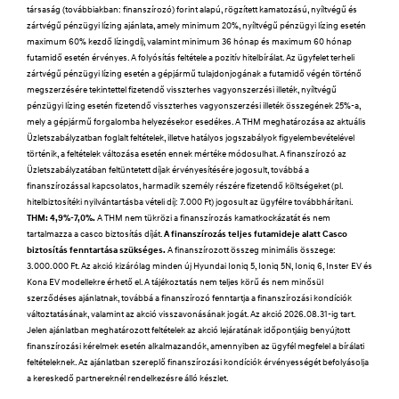
társaság (továbbiakban: finanszírozó) forint alapú, rögzített kamatozású, nyíltvégű és
zártvégű pénzügyi lízing ajánlata, amely minimum 20%, nyíltvégű pénzügyi lízing esetén
maximum 60% kezdő lízingdíj, valamint minimum 36 hónap és maximum 60 hónap
futamidő esetén érvényes. A folyósítás feltétele a pozitív hitelbírálat. Az ügyfelet terheli
zártvégű pénzügyi lízing esetén a gépjármű tulajdonjogának a futamidő végén történő
megszerzésére tekintettel fizetendő visszterhes vagyonszerzési illeték, nyíltvégű
pénzügyi lízing esetén fizetendő visszterhes vagyonszerzési illeték összegének 25%-a,
mely a gépjármű forgalomba helyezésekor esedékes. A THM meghatározása az aktuális
Üzletszabályzatban foglalt feltételek, illetve hatályos jogszabályok figyelembevételével
történik, a feltételek változása esetén ennek mértéke módosulhat. A finanszírozó az
Üzletszabályzatában feltüntetett díjak érvényesítésére jogosult, továbbá a
finanszírozással kapcsolatos, harmadik személy részére fizetendő költségeket (pl.
hitelbiztosítéki nyilvántartásba vételi díj: 7.000 Ft) jogosult az ügyfélre továbbhárítani.
THM: 4,9%-7,0%.
A THM nem tükrözi a finanszírozás kamatkockázatát és nem
tartalmazza a casco biztosítás díját.
A finanszírozás teljes futamideje alatt Casco
biztosítás fenntartása szükséges.
A finanszírozott összeg minimális összege:
3.000.000 Ft. Az akció kizárólag minden új Hyundai Ioniq 5, Ioniq 5N, Ioniq 6, Inster EV és
Kona EV modellekre érhető el. A tájékoztatás nem teljes körű és nem minősül
szerződéses ajánlatnak, továbbá a finanszírozó fenntartja a finanszírozási kondíciók
változtatásának, valamint az akció visszavonásának jogát. Az akció 2026.08.31-ig tart.
Jelen ajánlatban meghatározott feltételek az akció lejáratának időpontjáig benyújtott
finanszírozási kérelmek esetén alkalmazandók, amennyiben az ügyfél megfelel a bírálati
feltételeknek. Az ajánlatban szereplő finanszírozási kondíciók érvényességét befolyásolja
a kereskedő partnereknél rendelkezésre álló készlet.