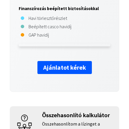
Finanszírozás beépített biztosításokkal
Havi törlesztőrészlet
Beépített casco havidíj
GAP havidíj
Ajánlatot kérek
Összehasonlító kalkulátor
Összehasonlítom a lízinget a