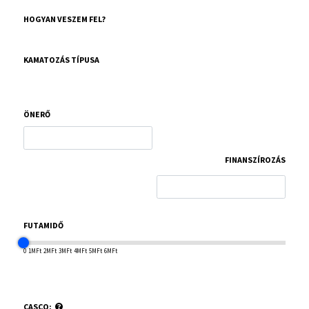
HOGYAN VESZEM FEL?
KAMATOZÁS TÍPUSA
ÖNERŐ
FINANSZÍROZÁS
FUTAMIDŐ
0
1MFt
2MFt
3MFt
4MFt
5MFt
6MFt
CASCO: