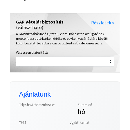
GAP Vételár biztosítás
Részletek »
(választható)
A GAP biztosítás lopás-, totál-, elemi kár esetén az Ügyfélnek
megtéríti az autó kárkori értéke és egykori vásárlási ára közötti
különbözetet, továbbá a casco biztosítás Ügyfél önrészét is.
Válasszon biztosítást:
Ajánlatunk
Teljes havi törlesztőrészlet
Futamidő
hó
THM
Ügyleti kamat