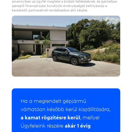
amennyiben az ügyfél megfelel a bírálati feltételeknek. Az ajánlatban
szereplő finanszírozási kondíciók érvényességét befolyásolja a
kereskedő partnereknél rendelkezésre álló készlet.
Ha a megrendelt gépjármű
várhatóan később kerül kiszállítására,
a kamat rögzítésre kerül
, mellyel
Ügyfeleink részére
akár 1 évig