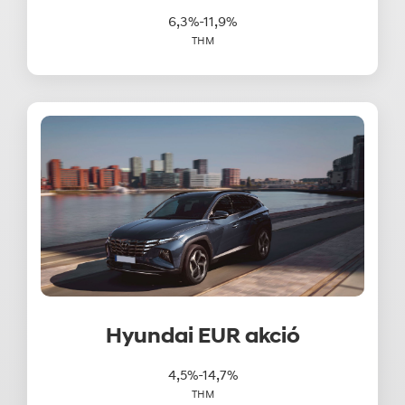
6,3%-11,9%
THM
Hyundai EUR akció
4,5%-14,7%
THM