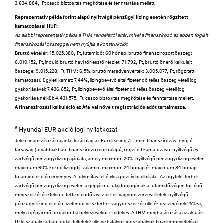
3.634.884, -Ft casco biztosítás megkötése és fenntartása mellett.
Reprezentatív példa forint alapú nyíltvégű pénzügyi lízing esetén rögzített
kamatozással HUF:
Az alábbi reprezentatív példa a THM rendelettől eltér, mivel a finanszírozó az abban foglalt
finanszírozási összeggel nem nyújtja a konstrukciót.
Bruttó vételár:
15.025.380,-Ft, futamidő: 60 hónap, bruttó finanszírozott összeg:
6.010.152,-Ft, induló bruttó havi törlesztő részlet: 71.792,-Ft, bruttó önerő kalkulált
összege: 9.015.228,-Ft, THM: 6,5%, bruttó maradványérték: 3.005.077,-Ft, rögzített
kamatozású ügyleti kamat: 7,44%, lízingbevevő által fizetendő teljes összeg vételi jog
gyakorlásával: 7.436.652,-Ft, lízingbevevő által fizetendő teljes összeg vételi jog
gyakorlása nélkül: 4.431.575,-Ft, casco biztosítás megkötése és fenntartása mellett.
A finanszírozási kalkuláció az Áfa-val növelt regisztrációs adót tartalmazza.
6
Hyundai EUR akció jogi nyilatkozat
Jelen finanszírozási ajánlat kizárólag az Euroleasing Zrt. mint finanszírozást nyújtó
társaság (továbbiakban: finanszírozó) euró alapú, rögzített kamatozású, nyíltvégű és
zártvégű pénzügyi lízing ajánlata, amely minimum 20%, nyíltvégű pénzügyi lízing esetén
maximum 60% kezdő lízingdíj, valamint minimum 24 hónap és maximum 84 hónap
futamidő esetén érvényes. A folyósítás feltétele a pozitív hitelbírálat. Az ügyfelet terheli
zártvégű pénzügyi lízing esetén a gépjármű tulajdonjogának a futamidő végén történő
megszerzésére tekintettel fizetendő visszterhes vagyonszerzési illeték, nyíltvégű
pénzügyi lízing esetén fizetendő visszterhes vagyonszerzési illeték összegének 25%-a,
mely a gépjármű forgalomba helyezésekor esedékes. A THM meghatározása az aktuális
Üzletszabályzatban foglalt feltételek, illetve hatályos jogszabályok figyelembevételével