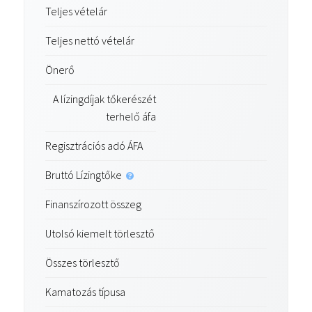
Teljes vételár
Teljes nettó vételár
Önerő
A lízingdíjak tőkerészét
terhelő áfa
Regisztrációs adó ÁFA
Bruttó Lízingtőke
Finanszírozott összeg
Utolsó kiemelt törlesztő
Összes törlesztő
Kamatozás típusa