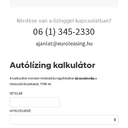
Kérdése van a lízinggel kapcsolatban?
06 (1) 345-2330
ajanlat@euroleasing.hu
Autólízing kalkulátor
A kalkulátor minden módosítás rögzítésékor
a
újraszámolja
törlesztőrészleteket, THM-et.
VÉTELÁR
HITELFELVEVŐ