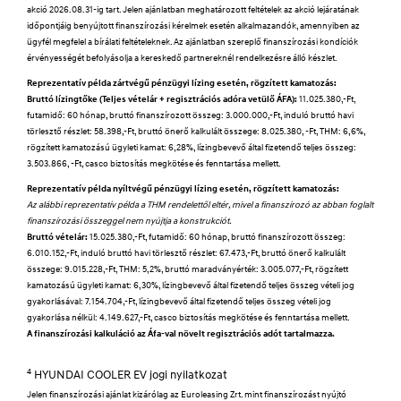
akció 2026.08.31-ig tart. Jelen ajánlatban meghatározott feltételek az akció lejáratának
időpontjáig benyújtott finanszírozási kérelmek esetén alkalmazandók, amennyiben az
ügyfél megfelel a bírálati feltételeknek. Az ajánlatban szereplő finanszírozási kondíciók
érvényességét befolyásolja a kereskedő partnereknél rendelkezésre álló készlet.
Reprezentatív példa zártvégű pénzügyi lízing esetén, rögzített kamatozás:
Bruttó lízingtőke (Teljes vételár + regisztrációs adóra vetülő ÁFA):
11.025.380,-Ft,
futamidő: 60 hónap, bruttó finanszírozott összeg: 3.000.000,-Ft, induló bruttó havi
törlesztő részlet: 58.398,-Ft, bruttó önerő kalkulált összege: 8.025.380, -Ft, THM: 6,6%,
rögzített kamatozású ügyleti kamat: 6,28%, lízingbevevő által fizetendő teljes összeg:
3.503.866, -Ft, casco biztosítás megkötése és fenntartása mellett.
Reprezentatív példa nyíltvégű pénzügyi lízing esetén, rögzített kamatozás:
Az alábbi reprezentatív példa a THM rendelettől eltér, mivel a finanszírozó az abban foglalt
finanszírozási összeggel nem nyújtja a konstrukciót.
Bruttó vételár:
15.025.380,-Ft, futamidő: 60 hónap, bruttó finanszírozott összeg:
6.010.152,-Ft, induló bruttó havi törlesztő részlet: 67.473,-Ft, bruttó önerő kalkulált
összege: 9.015.228,-Ft, THM: 5,2%, bruttó maradványérték: 3.005.077,-Ft, rögzített
kamatozású ügyleti kamat: 6,30%, lízingbevevő által fizetendő teljes összeg vételi jog
gyakorlásával: 7.154.704,-Ft, lízingbevevő által fizetendő teljes összeg vételi jog
gyakorlása nélkül: 4.149.627,-Ft, casco biztosítás megkötése és fenntartása mellett.
A finanszírozási kalkuláció az Áfa-val növelt regisztrációs adót tartalmazza.
4
HYUNDAI COOLER EV jogi nyilatkozat
Jelen finanszírozási ajánlat kizárólag az Euroleasing Zrt. mint finanszírozást nyújtó