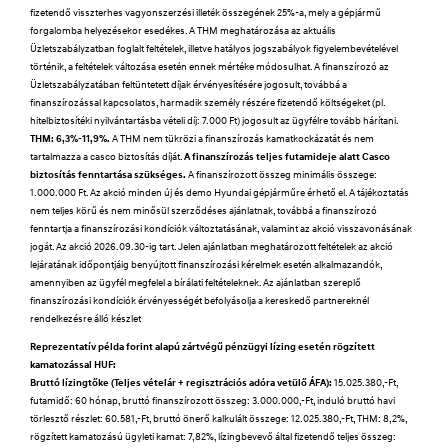
fizetendő visszterhes vagyonszerzési illeték összegének 25%-a, mely a gépjármű
forgalomba helyezésekor esedékes. A THM meghatározása az aktuális
Üzletszabályzatban foglalt feltételek, illetve hatályos jogszabályok figyelembevételével
történik, a feltételek változása esetén ennek mértéke módosulhat. A finanszírozó az
Üzletszabályzatában feltüntetett díjak érvényesítésére jogosult, továbbá a
finanszírozással kapcsolatos, harmadik személy részére fizetendő költségeket (pl.
hitelbiztosítéki nyilvántartásba vételi díj: 7.000 Ft) jogosult az ügyfélre tovább hárítani.
THM: 6,3%-11,9%.
A THM nem tükrözi a finanszírozás kamatkockázatát és nem
tartalmazza a casco biztosítás díját.
A finanszírozás teljes futamideje alatt Casco
biztosítás fenntartása szükséges.
A finanszírozott összeg minimális összege:
1.000.000 Ft. Az akció minden új és demo Hyundai gépjárműre érhető el. A tájékoztatás
nem teljes körű és nem minősül szerződéses ajánlatnak, továbbá a finanszírozó
fenntartja a finanszírozási kondíciók változtatásának, valamint az akció visszavonásának
jogát. Az akció 2026.09.30-ig tart. Jelen ajánlatban meghatározott feltételek az akció
lejáratának időpontjáig benyújtott finanszírozási kérelmek esetén alkalmazandók,
amennyiben az ügyfél megfelel a bírálati feltételeknek. Az ajánlatban szereplő
finanszírozási kondíciók érvényességét befolyásolja a kereskedő partnereknél
rendelkezésre álló készlet
Reprezentatív példa forint alapú zártvégű pénzügyi lízing esetén rögzített
kamatozással HUF:
Bruttó lízingtőke (Teljes vételár + regisztrációs adóra vetülő ÁFA):
15.025.380,-Ft,
futamidő: 60 hónap, bruttó finanszírozott összeg: 3.000.000,-Ft, induló bruttó havi
törlesztő részlet: 60.581,-Ft, bruttó önerő kalkulált összege: 12.025.380,-Ft, THM: 8,2%,
rögzített kamatozású ügyleti kamat: 7,82%, lízingbevevő által fizetendő teljes összeg: