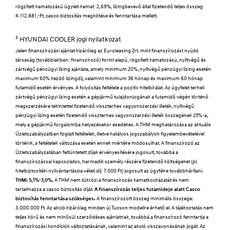
rögzített kamatozású ügyleti kamat: 2,69%, lízingbevevő által fizetendő teljes összeg:
4.112.881,-Ft, casco biztosítás megkötése és fenntartása mellett.
3
HYUNDAI COOLER jogi nyilatkozat
Jelen finanszírozási ajánlat kizárólag az Euroleasing Zrt. mint finanszírozást nyújtó
társaság (továbbiakban: finanszírozó) forint alapú, rögzített kamatozású, nyíltvégű és
zártvégű pénzügyi lízing ajánlata, amely minimum 20%, nyíltvégű pénzügyi lízing esetén
maximum 60% kezdő lízingdíj, valamint minimum 36 hónap és maximum 60 hónap
futamidő esetén érvényes. A folyósítás feltétele a pozitív hitelbírálat. Az ügyfelet terheli
zártvégű pénzügyi lízing esetén a gépjármű tulajdonjogának a futamidő végén történő
megszerzésére tekintettel fizetendő visszterhes vagyonszerzési illeték, nyíltvégű
pénzügyi lízing esetén fizetendő visszterhes vagyonszerzési illeték összegének 25%-a,
mely a gépjármű forgalomba helyezésekor esedékes. A THM meghatározása az aktuális
Üzletszabályzatban foglalt feltételek, illetve hatályos jogszabályok figyelembevételével
történik, a feltételek változása esetén ennek mértéke módosulhat. A finanszírozó az
Üzletszabályzatában feltüntetett díjak érvényesítésére jogosult, továbbá a
finanszírozással kapcsolatos, harmadik személy részére fizetendő költségeket (pl.
hitelbiztosítéki nyilvántartásba vételi díj: 7.000 Ft) jogosult az ügyfélre továbbhárítani.
THM: 5,1%-7,0%.
A THM nem tükrözi a finanszírozás kamatkockázatát és nem
tartalmazza a casco biztosítás díját.
A finanszírozás teljes futamideje alatt Casco
biztosítás fenntartása szükséges.
A finanszírozott összeg minimális összege:
3.000.000 Ft. Az akció kizárólag minden új Tucson modellre érhető el. A tájékoztatás nem
teljes körű és nem minősül szerződéses ajánlatnak, továbbá a finanszírozó fenntartja a
finanszírozási kondíciók változtatásának, valamint az akció visszavonásának jogát. Az