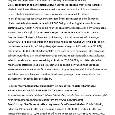
forgalomba helyezésekor esedékes. A THM meghatározása az aktuális
Üzletszabályzatban foglalt feltételek, illetve hatályos jogszabályok figyelembevételével
történik, a feltételek változása esetén ennek mértéke módosulhat. A finanszírozó az
Üzletszabályzatában feltüntetett díjak érvényesítésére jogosult, továbbá a
finanszírozással kapcsolatos, harmadik személy részére fizetendő költségeket (pl.
hitelbiztosítéki nyilvántartásba vételi díj: 7.000 Ft) jogosult az ügyfélre továbbhárítani.
THM: fix 2,9%.
A THM nem tükrözi a finanszírozás kamatkockázatát és nem tartalmazza
a casco biztosítás díját.
A finanszírozás teljes futamideje alatt Casco biztosítás
fenntartása szükséges.
A finanszírozott összeg minimális és maximális összege:
4.000.000 Ft. Az akció kizárólag minden új Hyundai Tucson, Kona EV, Ioniq 5 és Ioniq 6
modellre érhető el. A bruttó lízingtőke (teljes vételár + regisztrációs adóra vetülő ÁFA)
maximuma: 20.000.000 Ft. A tájékoztatás nem teljes körű és nem minősül szerződéses
ajánlatnak, továbbá a finanszírozó fenntartja a finanszírozási kondíciók változtatásának,
valamint az akció visszavonásának jogát. Az akció 2026.08.31-ig tart. Jelen ajánlatban
meghatározott feltételek az akció lejáratának időpontjáig benyújtott finanszírozási
kérelmek esetén alkalmazandók, amennyiben az ügyfél megfelel a bírálati feltételeknek. Az
ajánlatban szereplő finanszírozási kondíciók érvényességét befolyásolja a kereskedő
partnereknél rendelkezésre álló készlet.
Reprezentatív példa zártvégű pénzügyi lízing esetén, rögzített kamatozás:
Hyundai Tucson 1.6 T-GDi MT 2WD 7DCT Comfort modellre:
Az alábbi reprezentatív példa a THM rendelettől eltér, mivel a finanszírozó az abban foglalt
finanszírozási összeggel és futamidővel nem nyújtja a konstrukciót.
Bruttó lízingtőke (Teljes vételár + regisztrációs adóra vetülő ÁFA):
10.024.380,-Ft,
futamidő: 24 hónap, bruttó finanszírozott összeg: 4.000.000,-Ft, induló bruttó havi
törlesztő részlet: 171.370,-Ft, bruttó önerő kalkulált összege: 6.024.380,-Ft, THM: 2,9%,