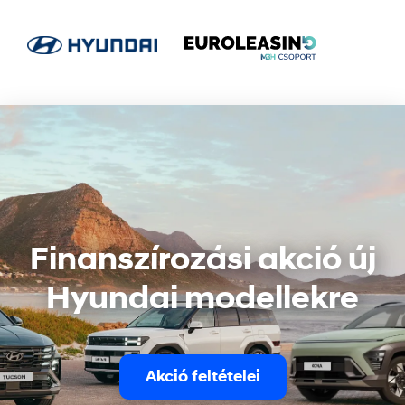
Finanszírozási akció új
Hyundai modellekre
Akció feltételei