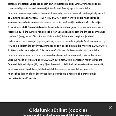
történik, a feltételek változása esetén ennek mértéke módosulhat. A finanszírozó az
Üzletszabályzatában feltüntetett díjak érvényesítésére jogosult, továbbá a
finanszírozással kapcsolatos, harmadik személy részére fizetendő költségeket jogosult
az ügyfélre továbbhárítani.
THM: 4,5%-14,7%.
A THM nem tükrözi a finanszírozás
kamatkockázatát és nem tartalmazza a casco biztosítás díját.
A finanszírozás teljes
futamideje alatt Casco biztosítás fenntartása szükséges.
Euró alapú finanszírozás
kizárólag euró árbevétellel rendelkező olyan vállalkozások számára érhető el, amelynek
havi euró (vagy az euróhoz kapcsolódó deviza) árbevétele meghaladja a havi
törlesztőrészlet összegét (nyíltvégű lízing esetén a nettó lízingdíjat). Az akció minden új
Hyundai gépjárműre érvényes. A finanszírozott összeg minimális mértéke 3.000.000 Ft.
A tájékoztatás nem teljes körű és nem minősül szerződéses ajánlatnak, továbbá a
finanszírozó fenntartja a finanszírozási kondíciók változtatásának, valamint az akció
visszavonásának jogát. Az akció 2026.09.30-ig tart. Jelen ajánlatban meghatározott
feltételek lejárat időpontjáig benyújtott finanszírozási kérelmek esetén alkalmazandók,
amennyiben az ügyfél megfelel a bírálati feltételeknek. Az ajánlatban szereplő
finanszírozási kondíciók érvényességét befolyásolja a kereskedő partnereknél
rendelkezésre álló készlet.
×
Oldalunk sütiket (cookie)