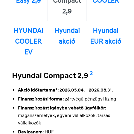
Easy 2,9
Compact
COOLER
2,9
HYUNDAI
Hyundai
Hyundai
COOLER
akció
EUR akció
EV
2
Hyundai Compact 2,9
Akció időtartama*: 2026.05.04. – 2026.08.31.
Finanszírozási forma:
zártvégű pénzügyi lízing
Finanszírozást igénybe vehető ügyfélkör
:
magánszemélyek, egyéni vállalkozók, társas
vállalkozók
Devizanem:
HUF