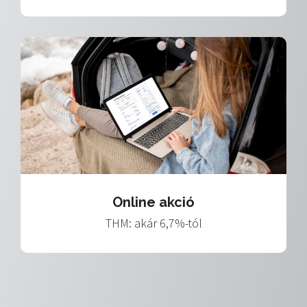
Online akció
THM: akár 6,7%-tól