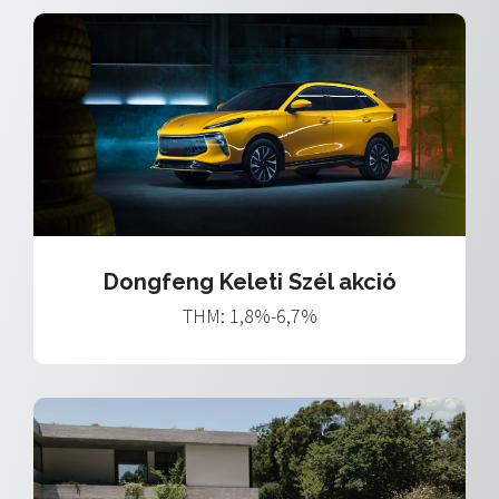
Dongfeng Keleti Szél akció
THM: 1,8%-6,7%