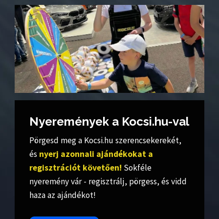
Nyeremények a Kocsi.hu-val
Pörgesd meg a Kocsi.hu szerencsekerekét,
és
nyerj azonnali ajándékokat a
regisztrációt követően!
Sokféle
nyeremény vár - regisztrálj, pörgess, és vidd
haza az ajándékot!