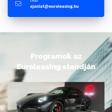
Email:
ajanlat@euroleasing.hu
Programok az
Euroleasing standján