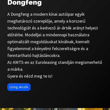
Dongfeng
A Dongfeng a modern kínai autóipar egyik
meghatározó szereplője, amely a korszerű
technológiát és a kedvező ár-érték arányt helyezi
előtérbe. Modelljei a mindennapi használatra
optimalizált megoldásokat kínálnak, kiemelt
figyelemmel a kényelmi felszereltségre és a
fenntartható hajtásláncokra.
Az AMTS-en az Euroleasing standján megismerhető
a márka.
Gyere és nézd meg te is!
Lízing akciók