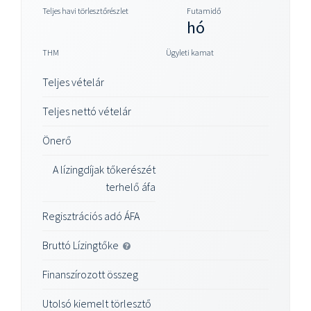
Teljes havi törlesztőrészlet
Futamidő
hó
THM
Ügyleti kamat
Teljes vételár
Teljes nettó vételár
Önerő
A lízingdíjak tőkerészét
terhelő áfa
Regisztrációs adó ÁFA
Bruttó Lízingtőke
Finanszírozott összeg
Utolsó kiemelt törlesztő