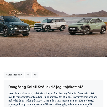
Mutass többet +
A+
A−
Dongfeng Keleti Szél akció jogi tájékoztató
Jelen finanszírozási ajánlat kizárólag az Euroleasing Zrt. mint finanszírozást
nyújtó társaság (továbbiakban: finanszírozó) forint alapú, rögzített kamatozású,
nyíltvégű és zártvégű pénzügyi lízing ajánlata, amely minimum 20%, nyíltvégű
pénzügyi lízing esetén maximum 60% kezdő lízingdíj, valamint minimum 24