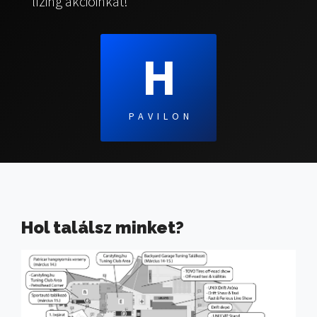
lízing akcióinkat!
H
PAVILON
Hol találsz minket?