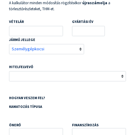
A kalkulátor minden módosítás rögzítésékor
újraszámolja
a
törlesztőrészleteket, THM-et.
VÉTELÁR
GYÁRTÁSI ÉV
JÁRMŰ JELLEGE
HITELFELVEVŐ
HOGYAN VESZEM FEL?
KAMATOZÁS TÍPUSA
ÖNERŐ
FINANSZÍROZÁS