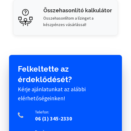
Összehasonlító kalkulátor
Összehasonlítom a lízinget a
készpénzes vásárlással!
Felkeltette az
érdeklődését?
Kérje ajánlatunkat az alábbi
elérhetőségeinken!
Telefon:
06 (1) 345-2330