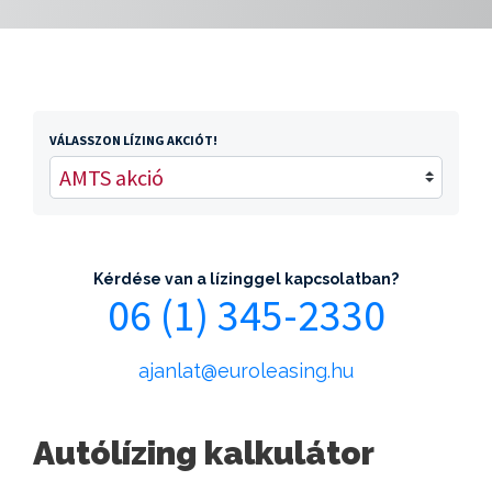
VÁLASSZON LÍZING AKCIÓT!
Kérdése van a lízinggel kapcsolatban?
06 (1) 345-2330
ajanlat@euroleasing.hu
Autólízing kalkulátor