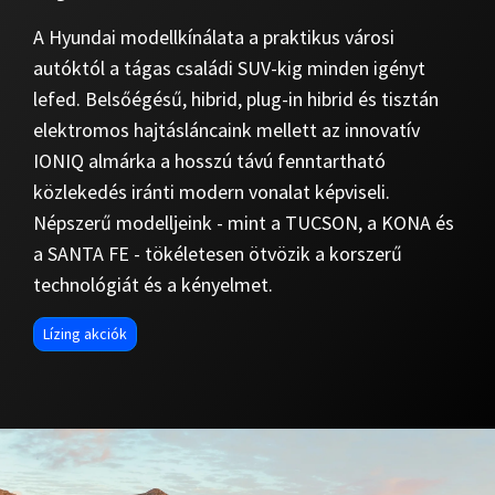
A Hyundai modellkínálata a praktikus városi
autóktól a tágas családi SUV-kig minden igényt
lefed. Belsőégésű, hibrid, plug-in hibrid és tisztán
elektromos hajtásláncaink mellett az innovatív
IONIQ almárka a hosszú távú fenntartható
közlekedés iránti modern vonalat képviseli.
Népszerű modelljeink - mint a TUCSON, a KONA és
a SANTA FE - tökéletesen ötvözik a korszerű
technológiát és a kényelmet.
Lízing akciók