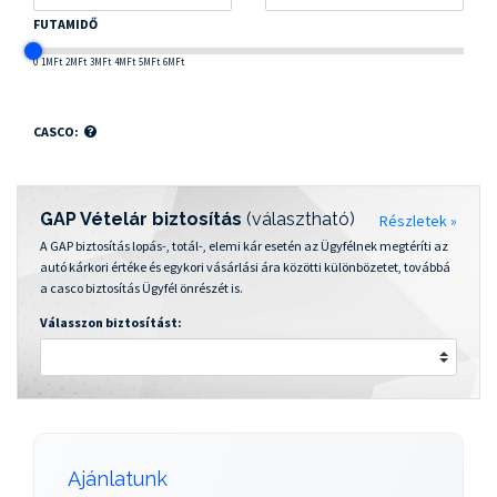
FUTAMIDŐ
0
1MFt
2MFt
3MFt
4MFt
5MFt
6MFt
CASCO:
GAP Vételár biztosítás
(választható)
Részletek »
A GAP biztosítás lopás-, totál-, elemi kár esetén az Ügyfélnek megtéríti az
autó kárkori értéke és egykori vásárlási ára közötti különbözetet, továbbá
a casco biztosítás Ügyfél önrészét is.
Válasszon biztosítást:
Ajánlatunk